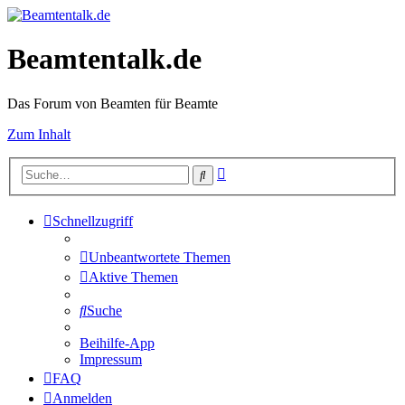
Beamtentalk.de
Das Forum von Beamten für Beamte
Zum Inhalt
Erweiterte
Suche
Suche
Schnellzugriff
Unbeantwortete Themen
Aktive Themen
Suche
Beihilfe-App
Impressum
FAQ
Anmelden