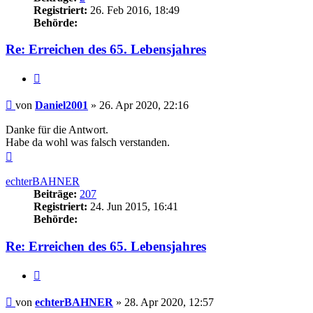
Registriert:
26. Feb 2016, 18:49
Behörde:
Re: Erreichen des 65. Lebensjahres
Zitieren
Beitrag
von
Daniel2001
»
26. Apr 2020, 22:16
Danke für die Antwort.
Habe da wohl was falsch verstanden.
Nach
oben
echterBAHNER
Beiträge:
207
Registriert:
24. Jun 2015, 16:41
Behörde:
Re: Erreichen des 65. Lebensjahres
Zitieren
Beitrag
von
echterBAHNER
»
28. Apr 2020, 12:57