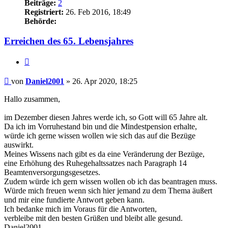
Beiträge:
2
Registriert:
26. Feb 2016, 18:49
Behörde:
Erreichen des 65. Lebensjahres
Zitieren
Beitrag
von
Daniel2001
»
26. Apr 2020, 18:25
Hallo zusammen,
im Dezember diesen Jahres werde ich, so Gott will 65 Jahre alt.
Da ich im Vorruhestand bin und die Mindestpension erhalte,
würde ich gerne wissen wollen wie sich das auf die Bezüge
auswirkt.
Meines Wissens nach gibt es da eine Veränderung der Bezüge,
eine Erhöhung des Ruhegehaltssatzes nach Paragraph 14
Beamtenversorgungsgesetzes.
Zudem würde ich gern wissen wollen ob ich das beantragen muss.
Würde mich freuen wenn sich hier jemand zu dem Thema äußert
und mir eine fundierte Antwort geben kann.
Ich bedanke mich im Voraus für die Antworten,
verbleibe mit den besten Grüßen und bleibt alle gesund.
Daniel2001