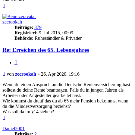
Nach
oben
zeerookah
Beiträge:
879
Registriert:
9. Jul 2015, 00:09
Behörde:
Ruheständler & Privatier
Re: Erreichen des 65. Lebensjahres
Zitieren
Beitrag
von
zeerookah
»
26. Apr 2020, 19:16
Wenn du einen Anspruch an die Deutsche Rentenversicherung hast
solltest du deine Rente beantragen. Falls du in jungen Jahren als
Arbeiter oder Angestellter gearbeitet hast.
Wie kommst du drauf das du ab 65 mehr Pension bekommst wenn
du die Mindestversorgung beziehst?
Was soll da im §14 stehen?
Nach
oben
Daniel2001
Beiträge:
2