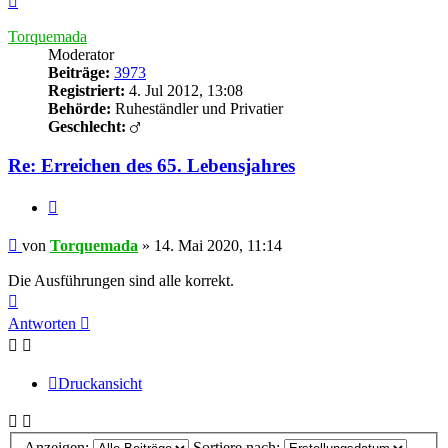
oben
Torquemada
Moderator
Beiträge:
3973
Registriert:
4. Jul 2012, 13:08
Behörde:
Ruheständler und Privatier
Geschlecht:
Re: Erreichen des 65. Lebensjahres
Zitieren
Beitrag
von
Torquemada
»
14. Mai 2020, 11:14
Die Ausführungen sind alle korrekt.
Nach
oben
Antworten
Druckansicht
Anzeigen:
Sortiere nach: