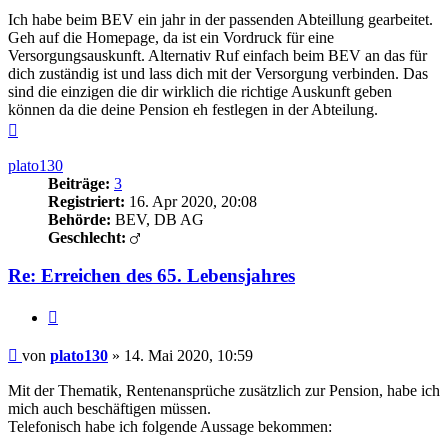
Ich habe beim BEV ein jahr in der passenden Abteillung gearbeitet.
Geh auf die Homepage, da ist ein Vordruck für eine
Versorgungsauskunft. Alternativ Ruf einfach beim BEV an das für
dich zuständig ist und lass dich mit der Versorgung verbinden. Das
sind die einzigen die dir wirklich die richtige Auskunft geben
können da die deine Pension eh festlegen in der Abteilung.
Nach
oben
plato130
Beiträge:
3
Registriert:
16. Apr 2020, 20:08
Behörde:
BEV, DB AG
Geschlecht:
Re: Erreichen des 65. Lebensjahres
Zitieren
Beitrag
von
plato130
»
14. Mai 2020, 10:59
Mit der Thematik, Rentenansprüche zusätzlich zur Pension, habe ich
mich auch beschäftigen müssen.
Telefonisch habe ich folgende Aussage bekommen: