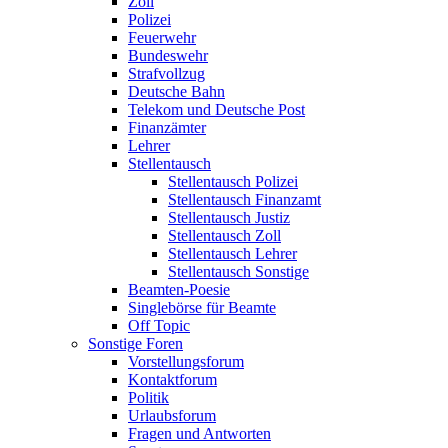
Zoll
Polizei
Feuerwehr
Bundeswehr
Strafvollzug
Deutsche Bahn
Telekom und Deutsche Post
Finanzämter
Lehrer
Stellentausch
Stellentausch Polizei
Stellentausch Finanzamt
Stellentausch Justiz
Stellentausch Zoll
Stellentausch Lehrer
Stellentausch Sonstige
Beamten-Poesie
Singlebörse für Beamte
Off Topic
Sonstige Foren
Vorstellungsforum
Kontaktforum
Politik
Urlaubsforum
Fragen und Antworten