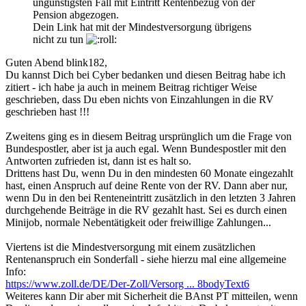
ungünstigsten Fall mit Eintritt Rentenbezug von der
Pension abgezogen.
Dein Link hat mit der Mindestversorgung übrigens
nicht zu tun
Guten Abend blink182,
Du kannst Dich bei Cyber bedanken und diesen Beitrag habe ich
zitiert - ich habe ja auch in meinem Beitrag richtiger Weise
geschrieben, dass Du eben nichts von Einzahlungen in die RV
geschrieben hast !!!
Zweitens ging es in diesem Beitrag ursprünglich um die Frage von
Bundespostler, aber ist ja auch egal. Wenn Bundespostler mit den
Antworten zufrieden ist, dann ist es halt so.
Drittens hast Du, wenn Du in den mindesten 60 Monate eingezahlt
hast, einen Anspruch auf deine Rente von der RV. Dann aber nur,
wenn Du in den bei Renteneintritt zusätzlich in den letzten 3 Jahren
durchgehende Beiträge in die RV gezahlt hast. Sei es durch einen
Minijob, normale Nebentätigkeit oder freiwillige Zahlungen...
Viertens ist die Mindestversorgung mit einem zusätzlichen
Rentenanspruch ein Sonderfall - siehe hierzu mal eine allgemeine
Info:
https://www.zoll.de/DE/Der-Zoll/Versorg ... 8bodyText6
Weiteres kann Dir aber mit Sicherheit die BAnst PT mitteilen, wenn