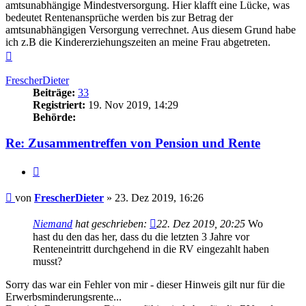
amtsunabhängige Mindestversorgung. Hier klafft eine Lücke, was
bedeutet Rentenansprüche werden bis zur Betrag der
amtsunabhängigen Versorgung verrechnet. Aus diesem Grund habe
ich z.B die Kindererziehungszeiten an meine Frau abgetreten.
Nach
oben
FrescherDieter
Beiträge:
33
Registriert:
19. Nov 2019, 14:29
Behörde:
Re: Zusammentreffen von Pension und Rente
Zitieren
Beitrag
von
FrescherDieter
»
23. Dez 2019, 16:26
Niemand
hat geschrieben:
22. Dez 2019, 20:25
Wo
hast du den das her, dass du die letzten 3 Jahre vor
Renteneintritt durchgehend in die RV eingezahlt haben
musst?
Sorry das war ein Fehler von mir - dieser Hinweis gilt nur für die
Erwerbsminderungsrente...