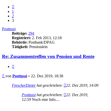
Vorherige
1
2
3
Posttussi
Beiträge:
294
Registriert:
2. Feb 2013, 12:18
Behörde:
Postbank/DPAG
Tätigkeit:
Pensionärin
Re: Zusammentreffen von Pension und Rente
Zitieren
Beitrag
von
Posttussi
»
22. Dez 2019, 18:38
FrescherDieter
hat geschrieben:
22. Dez 2019, 14:09
Posttussi
hat geschrieben:
22. Dez 2019,
12:59
Noch eine Info....