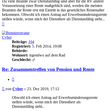
Da viele Beamte zwar Dienstunfähig sind aber für die RV andere
Voraussetzung einer Rente maßgeblich sind, werden die meisten
Beamten die Rente erst mit Eintritt in das gesetzliches Rentenalter
bekommen. Obwohl ich einen Antrag auf Erwerbsminderungsrente
stellen würde, wenn mich der Dienstherr als Dienstunfähig sieht...
Nach
oben
Cyber
Beiträge:
104
Registriert:
5. Feb 2014, 19:08
Behörde:
Wohnort:
irgendwo auf dem Rad
Geschlecht:
Re: Zusammentreffen von Pension und Rente
Zitieren
Beitrag
von
Cyber
»
23. Dez 2019, 17:12
Obwohl ich einen Antrag auf Erwerbsminderungsrente
stellen würde, wenn mich der Dienstherr als
Dienstunfähig sieht..