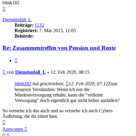
blink182
Nach
oben
Dienstunfall_L
Beiträge:
1132
Registriert:
7. Mär 2015, 11:05
Behörde:
Re: Zusammentreffen von Pension und Rente
Zitieren
Beitrag
von
Dienstunfall_L
»
12. Feb 2020, 08:15
blink182
hat geschrieben:
12. Feb 2020, 07:12
Zum
besseren Verständnis: Wenn ich nur die
Mindestversorgung erhalte, kann die "erdiente
Versorgung" doch eigentlich gar nicht höher ausfallen?
So verstehe ich das auch und so verstehe ich auch Cybers
Äußerung, die du zitiert hast.
Nach
oben
Antworten