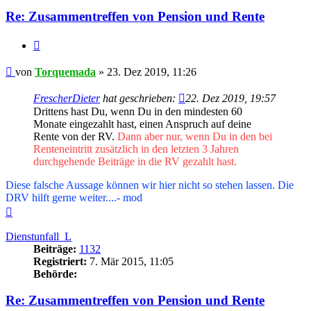
Re: Zusammentreffen von Pension und Rente
Zitieren
Beitrag
von
Torquemada
»
23. Dez 2019, 11:26
FrescherDieter
hat geschrieben:
22. Dez 2019, 19:57
Drittens hast Du, wenn Du in den mindesten 60
Monate eingezahlt hast, einen Anspruch auf deine
Rente von der RV.
Dann aber nur, wenn Du in den bei
Renteneintritt zusätzlich in den letzten 3 Jahren
durchgehende Beiträge in die RV gezahlt hast.
Diese falsche Aussage können wir hier nicht so stehen lassen. Die
DRV hilft gerne weiter....- mod
Nach
oben
Dienstunfall_L
Beiträge:
1132
Registriert:
7. Mär 2015, 11:05
Behörde:
Re: Zusammentreffen von Pension und Rente