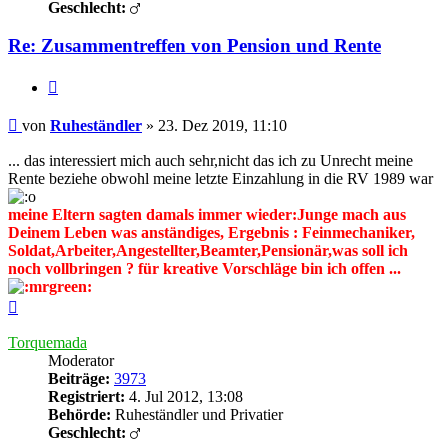
Geschlecht:
Re: Zusammentreffen von Pension und Rente
Zitieren
Beitrag
von
Ruheständler
»
23. Dez 2019, 11:10
... das interessiert mich auch sehr,nicht das ich zu Unrecht meine
Rente beziehe obwohl meine letzte Einzahlung in die RV 1989 war
meine Eltern sagten damals immer wieder:Junge mach aus
Deinem Leben was anständiges, Ergebnis : Feinmechaniker,
Soldat,Arbeiter,Angestellter,Beamter,Pensionär,was soll ich
noch vollbringen ? für kreative Vorschläge bin ich offen ...
Nach
oben
Torquemada
Moderator
Beiträge:
3973
Registriert:
4. Jul 2012, 13:08
Behörde:
Ruheständler und Privatier
Geschlecht: