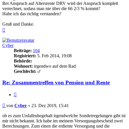
Bei Anspruch auf Altersrente DRV wird der Anspruch komplett
verrechnet, sodass man nie über die 66 2/3 % kommt?
Habe ich das richtig verstanden?
Gruß und Danke.
Nach
oben
Cyber
Beiträge:
104
Registriert:
5. Feb 2014, 19:08
Behörde:
Wohnort:
irgendwo auf dem Rad
Geschlecht:
Re: Zusammentreffen von Pension und Rente
Zitieren
Beitrag
von
Cyber
»
23. Dez 2019, 15:41
ob es zum Unfallruhegehalt irgendwelche Sonderregelungen gibt ist
mir nicht bekannt. Ich habe im meinem Versorgungsbescheid zwei
Berechnungen. Zum einen die erdiente Versorgung und die