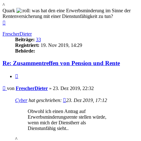
^
Quark
was hat den eine Erwerbsminderung im Sinne der
Rentenversicherung mit einer Dienstunfähigkeit zu tun?
Nach
oben
FrescherDieter
Beiträge:
33
Registriert:
19. Nov 2019, 14:29
Behörde:
Re: Zusammentreffen von Pension und Rente
Zitieren
Beitrag
von
FrescherDieter
»
23. Dez 2019, 22:32
Cyber
hat geschrieben:
23. Dez 2019, 17:12
Obwohl ich einen Antrag auf
Erwerbsminderungsrente stellen würde,
wenn mich der Dienstherr als
Dienstunfähig sieht..
^