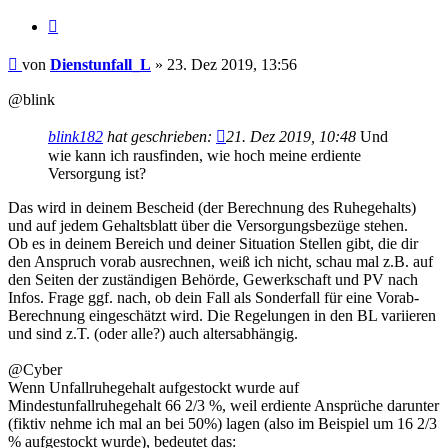
Zitieren
Beitrag
von
Dienstunfall_L
»
23. Dez 2019, 13:56
@blink
blink182
hat geschrieben:
21. Dez 2019, 10:48
Und
wie kann ich rausfinden, wie hoch meine erdiente
Versorgung ist?
Das wird in deinem Bescheid (der Berechnung des Ruhegehalts)
und auf jedem Gehaltsblatt über die Versorgungsbezüge stehen.
Ob es in deinem Bereich und deiner Situation Stellen gibt, die dir
den Anspruch vorab ausrechnen, weiß ich nicht, schau mal z.B. auf
den Seiten der zuständigen Behörde, Gewerkschaft und PV nach
Infos. Frage ggf. nach, ob dein Fall als Sonderfall für eine Vorab-
Berechnung eingeschätzt wird. Die Regelungen in den BL variieren
und sind z.T. (oder alle?) auch altersabhängig.
@Cyber
Wenn Unfallruhegehalt aufgestockt wurde auf
Mindestunfallruhegehalt 66 2/3 %, weil erdiente Ansprüche darunter
(fiktiv nehme ich mal an bei 50%) lagen (also im Beispiel um 16 2/3
% aufgestockt wurde), bedeutet das: