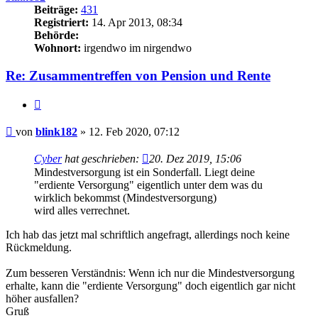
Beiträge:
431
Registriert:
14. Apr 2013, 08:34
Behörde:
Wohnort:
irgendwo im nirgendwo
Re: Zusammentreffen von Pension und Rente
Zitieren
Beitrag
von
blink182
»
12. Feb 2020, 07:12
Cyber
hat geschrieben:
20. Dez 2019, 15:06
Mindestversorgung ist ein Sonderfall. Liegt deine
"erdiente Versorgung" eigentlich unter dem was du
wirklich bekommst (Mindestversorgung)
wird alles verrechnet.
Ich hab das jetzt mal schriftlich angefragt, allerdings noch keine
Rückmeldung.
Zum besseren Verständnis: Wenn ich nur die Mindestversorgung
erhalte, kann die "erdiente Versorgung" doch eigentlich gar nicht
höher ausfallen?
Gruß