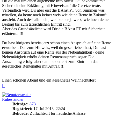
Du die mal um einen allgemeine Info bittest. Du bekommst mit
Sicherheit eine Erklärung mit Hinweis auf die Gesetzestexte.
Verbindlich wird Dir aber erst die BAnst PT von Summen was
mitteilen, da heute noch keiner weis wie deine Rente in Zukunft
aussieht. Auch deshalb nicht, weil keiner ja weiß, wie hoch deine
Beitrag bis zum tatsächlichen Eintritt sind.
Aber das Grundsätzliche wird Dir die BAnst PT mit Sicherheit
erläutern...!!!
Du hast übrigens bereits jetzt schon einen Anspruch auf eine Rente
erworben. Das zum Hinweis, weil du geschrieben hast, Du hast
keinen Anspruch auf eine Rente aus der Nebentätigkeit - deine
Nebentätigkeit erhöht deinen Rentenanspruch sogar. Die
Auszahlung erfolgt aber dann leider erst zum Eintritt in das
gesetzliches Rentenalter mit Antrag !!!
Einen schönen Abend und ein gesegnetes Weihnachtsfest
Nach
oben
Ruheständler
Beiträge:
873
Registriert:
17. Jul 2013, 22:24
Behörde:
Zufluchtsort für häusliche Anlässe...