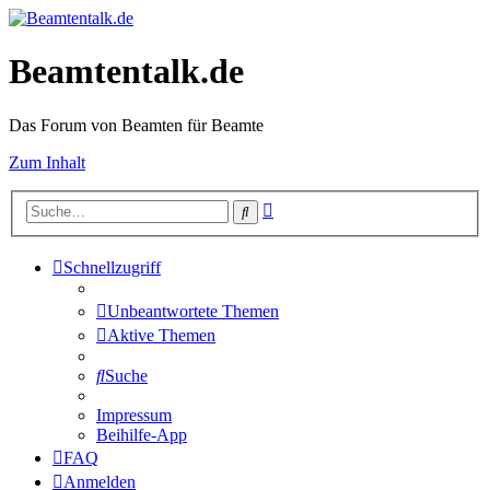
Beamtentalk.de
Das Forum von Beamten für Beamte
Zum Inhalt
Erweiterte
Suche
Suche
Schnellzugriff
Unbeantwortete Themen
Aktive Themen
Suche
Impressum
Beihilfe-App
FAQ
Anmelden