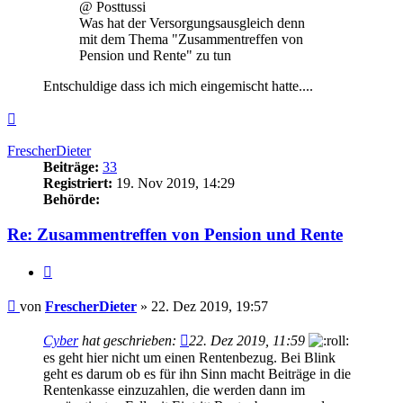
@ Posttussi
Was hat der Versorgungsausgleich denn
mit dem Thema "Zusammentreffen von
Pension und Rente" zu tun
Entschuldige dass ich mich eingemischt hatte....
Nach
oben
FrescherDieter
Beiträge:
33
Registriert:
19. Nov 2019, 14:29
Behörde:
Re: Zusammentreffen von Pension und Rente
Zitieren
Beitrag
von
FrescherDieter
»
22. Dez 2019, 19:57
Cyber
hat geschrieben:
22. Dez 2019, 11:59
es geht hier nicht um einen Rentenbezug. Bei Blink
geht es darum ob es für ihn Sinn macht Beiträge in die
Rentenkasse einzuzahlen, die werden dann im