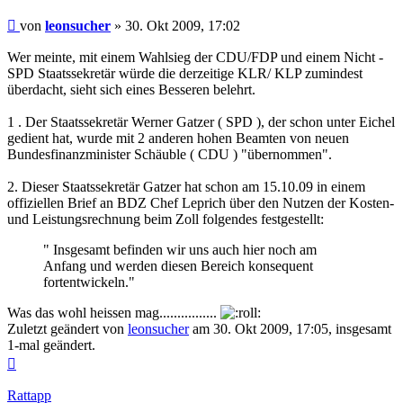
Beitrag
von
leonsucher
»
30. Okt 2009, 17:02
Wer meinte, mit einem Wahlsieg der CDU/FDP und einem Nicht -
SPD Staatssekretär würde die derzeitige KLR/ KLP zumindest
überdacht, sieht sich eines Besseren belehrt.
1 . Der Staatssekretär Werner Gatzer ( SPD ), der schon unter Eichel
gedient hat, wurde mit 2 anderen hohen Beamten von neuen
Bundesfinanzminister Schäuble ( CDU ) "übernommen".
2. Dieser Staatssekretär Gatzer hat schon am 15.10.09 in einem
offiziellen Brief an BDZ Chef Leprich über den Nutzen der Kosten-
und Leistungsrechnung beim Zoll folgendes festgestellt:
" Insgesamt befinden wir uns auch hier noch am
Anfang und werden diesen Bereich konsequent
fortentwickeln."
Was das wohl heissen mag................
Zuletzt geändert von
leonsucher
am 30. Okt 2009, 17:05, insgesamt
1-mal geändert.
Nach
oben
Rattapp