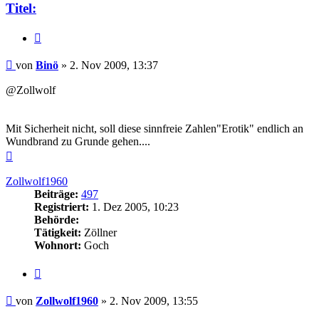
Titel:
Zitieren
Beitrag
von
Binö
»
2. Nov 2009, 13:37
@Zollwolf
Mit Sicherheit nicht, soll diese sinnfreie Zahlen"Erotik" endlich an
Wundbrand zu Grunde gehen....
Nach
oben
Zollwolf1960
Beiträge:
497
Registriert:
1. Dez 2005, 10:23
Behörde:
Tätigkeit:
Zöllner
Wohnort:
Goch
Zitieren
Beitrag
von
Zollwolf1960
»
2. Nov 2009, 13:55