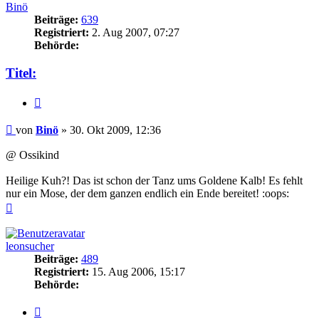
Binö
Beiträge:
639
Registriert:
2. Aug 2007, 07:27
Behörde:
Titel:
Zitieren
Beitrag
von
Binö
»
30. Okt 2009, 12:36
@ Ossikind
Heilige Kuh?! Das ist schon der Tanz ums Goldene Kalb! Es fehlt
nur ein Mose, der dem ganzen endlich ein Ende bereitet! :oops:
Nach
oben
leonsucher
Beiträge:
489
Registriert:
15. Aug 2006, 15:17
Behörde:
Zitieren