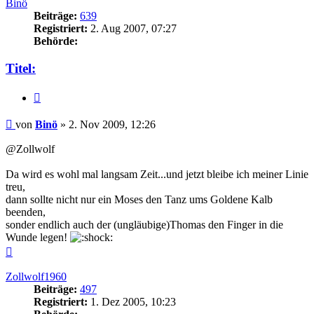
Binö
Beiträge:
639
Registriert:
2. Aug 2007, 07:27
Behörde:
Titel:
Zitieren
Beitrag
von
Binö
»
2. Nov 2009, 12:26
@Zollwolf
Da wird es wohl mal langsam Zeit...und jetzt bleibe ich meiner Linie
treu,
dann sollte nicht nur ein Moses den Tanz ums Goldene Kalb
beenden,
sonder endlich auch der (ungläubige)Thomas den Finger in die
Wunde legen!
Nach
oben
Zollwolf1960
Beiträge:
497
Registriert:
1. Dez 2005, 10:23