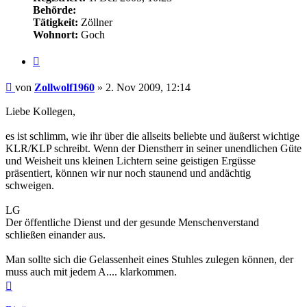
Behörde:
Tätigkeit:
Zöllner
Wohnort:
Goch
Zitieren
Beitrag
von
Zollwolf1960
»
2. Nov 2009, 12:14
Liebe Kollegen,
es ist schlimm, wie ihr über die allseits beliebte und äußerst wichtige
KLR/KLP schreibt. Wenn der Dienstherr in seiner unendlichen Güte
und Weisheit uns kleinen Lichtern seine geistigen Ergüsse
präsentiert, können wir nur noch staunend und andächtig
schweigen.
LG
Der öffentliche Dienst und der gesunde Menschenverstand
schließen einander aus.
Man sollte sich die Gelassenheit eines Stuhles zulegen können, der
muss auch mit jedem A.... klarkommen.
Nach
oben