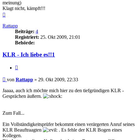
meinung)
Klagt nicht, kämpft!!!
Nach
oben
Rattapp
Beiträge:
4
Registriert:
25. Okt 2009, 21:01
Behörde:
KLR - Ich liebe es!!1
Zitieren
Beitrag
von
Rattapp
»
29. Okt 2009, 22:33
Jaaaa, auch ich möchte mich hier zu den tiefgründigen KLR -
Gesprächen äußern.
Zum Fall...
Ein Vollständigkeitsprüfer bekommt einen verärgerten Anruf seines
KLR Beauftraagten
. Es fehle der KLR Bogen eines
Kollegen.