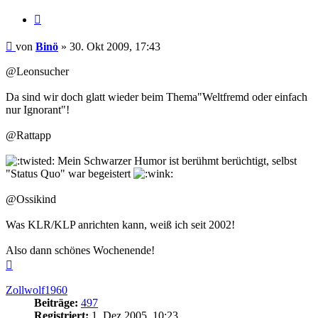
Zitieren
Beitrag
von
Binö
»
30. Okt 2009, 17:43
@Leonsucher
Da sind wir doch glatt wieder beim Thema"Weltfremd oder einfach
nur Ignorant"!
@Rattapp
Mein Schwarzer Humor ist berühmt berüchtigt, selbst
"Status Quo" war begeistert
@Ossikind
Was KLR/KLP anrichten kann, weiß ich seit 2002!
Also dann schönes Wochenende!
Nach
oben
Zollwolf1960
Beiträge:
497
Registriert:
1. Dez 2005, 10:23