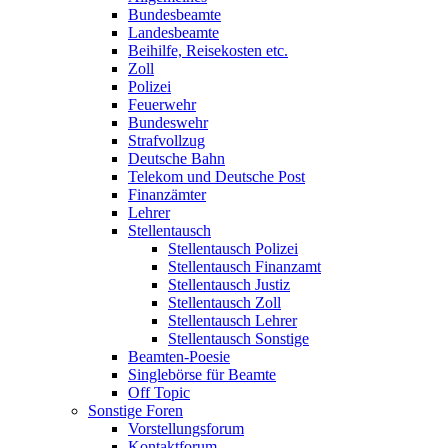
Bundesbeamte
Landesbeamte
Beihilfe, Reisekosten etc.
Zoll
Polizei
Feuerwehr
Bundeswehr
Strafvollzug
Deutsche Bahn
Telekom und Deutsche Post
Finanzämter
Lehrer
Stellentausch
Stellentausch Polizei
Stellentausch Finanzamt
Stellentausch Justiz
Stellentausch Zoll
Stellentausch Lehrer
Stellentausch Sonstige
Beamten-Poesie
Singlebörse für Beamte
Off Topic
Sonstige Foren
Vorstellungsforum
Kontaktforum