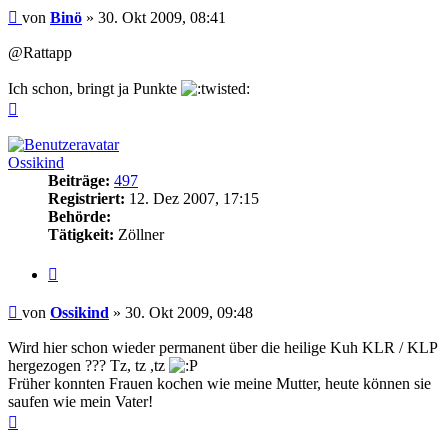
Beitrag
von
Binö
»
30. Okt 2009, 08:41
@Rattapp
Ich schon, bringt ja Punkte
Nach
oben
Ossikind
Beiträge:
497
Registriert:
12. Dez 2007, 17:15
Behörde:
Tätigkeit:
Zöllner
Zitieren
Beitrag
von
Ossikind
»
30. Okt 2009, 09:48
Wird hier schon wieder permanent über die heilige Kuh KLR / KLP
hergezogen ??? Tz, tz ,tz
Früher konnten Frauen kochen wie meine Mutter, heute können sie
saufen wie mein Vater!
Nach
oben