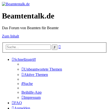
Beamtentalk.de
Das Forum von Beamten für Beamte
Zum Inhalt
Erweiterte
Suche
Suche
Schnellzugriff
Unbeantwortete Themen
Aktive Themen
Suche
Beihilfe-App
Impressum
FAQ
Anmelden