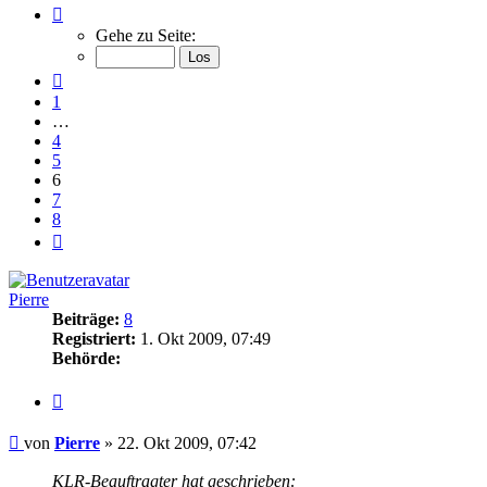
Seite
6
Gehe zu Seite:
von
8
Vorherige
1
…
4
5
6
7
8
Nächste
Pierre
Beiträge:
8
Registriert:
1. Okt 2009, 07:49
Behörde:
Zitieren
Beitrag
von
Pierre
»
22. Okt 2009, 07:42
KLR-Beauftragter hat geschrieben: