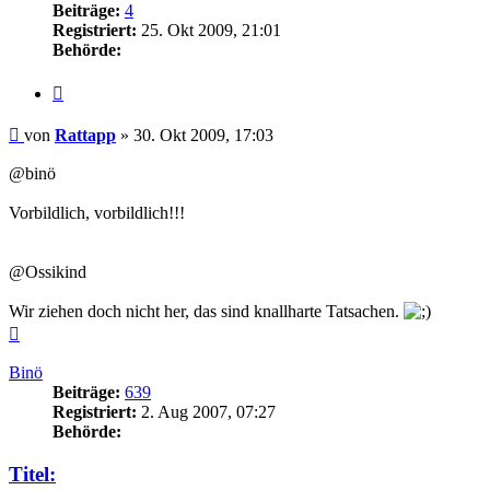
Beiträge:
4
Registriert:
25. Okt 2009, 21:01
Behörde:
Zitieren
Beitrag
von
Rattapp
»
30. Okt 2009, 17:03
@binö
Vorbildlich, vorbildlich!!!
@Ossikind
Wir ziehen doch nicht her, das sind knallharte Tatsachen.
Nach
oben
Binö
Beiträge:
639
Registriert:
2. Aug 2007, 07:27
Behörde:
Titel: