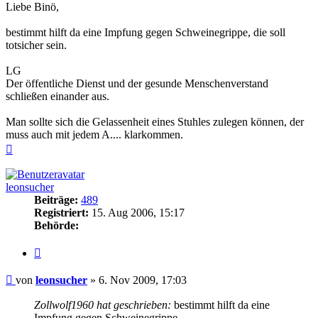
Liebe Binö,
bestimmt hilft da eine Impfung gegen Schweinegrippe, die soll
totsicher sein.
LG
Der öffentliche Dienst und der gesunde Menschenverstand
schließen einander aus.
Man sollte sich die Gelassenheit eines Stuhles zulegen können, der
muss auch mit jedem A.... klarkommen.
Nach
oben
leonsucher
Beiträge:
489
Registriert:
15. Aug 2006, 15:17
Behörde:
Zitieren
Beitrag
von
leonsucher
»
6. Nov 2009, 17:03
Zollwolf1960 hat geschrieben:
bestimmt hilft da eine
Impfung gegen Schweinegrippe