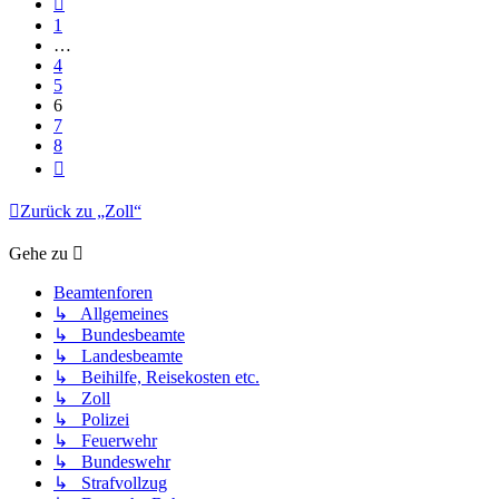
1
…
4
5
6
7
8
Nächste
Zurück zu „Zoll“
Gehe zu
Beamtenforen
↳ Allgemeines
↳ Bundesbeamte
↳ Landesbeamte
↳ Beihilfe, Reisekosten etc.
↳ Zoll
↳ Polizei
↳ Feuerwehr
↳ Bundeswehr
↳ Strafvollzug