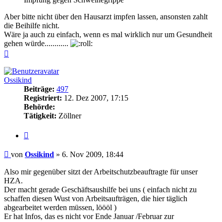
Aber bitte nicht über den Hausarzt impfen lassen, ansonsten zahlt
die Beihilfe nicht.
Wäre ja auch zu einfach, wenn es mal wirklich nur um Gesundheit
gehen würde............
Nach
oben
Ossikind
Beiträge:
497
Registriert:
12. Dez 2007, 17:15
Behörde:
Tätigkeit:
Zöllner
Zitieren
Beitrag
von
Ossikind
»
6. Nov 2009, 18:44
Also mir gegenüber sitzt der Arbeitschutzbeauftragte für unser
HZA.
Der macht gerade Geschäftsaushilfe bei uns ( einfach nicht zu
schaffen diesen Wust von Arbeitsaufträgen, die hier täglich
abgearbeitet werden müssen, löööl )
Er hat Infos, das es nicht vor Ende Januar /Februar zur