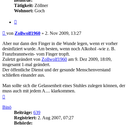
Behörde:
Tätigkeit:
Zöllner
Wohnort:
Goch
Zitieren
Beitrag
von
Zollwolf1960
»
2. Nov 2009, 13:27
Aber nur dann den Finger in die Wunde legen, wenn er vorher
desinfiziert wurde. Am besten, wenn noch Alkohol -wie z. B.
Franzbranntwein- vom Finger tropft.
Zuletzt geändert von
Zollwolf1960
am 9. Dez 2009, 18:09,
insgesamt 1-mal geändert.
Der öffentliche Dienst und der gesunde Menschenverstand
schließen einander aus.
Man sollte sich die Gelassenheit eines Stuhles zulegen können, der
muss auch mit jedem A.... klarkommen.
Nach
oben
Binö
Beiträge:
639
Registriert:
2. Aug 2007, 07:27
Behörde: