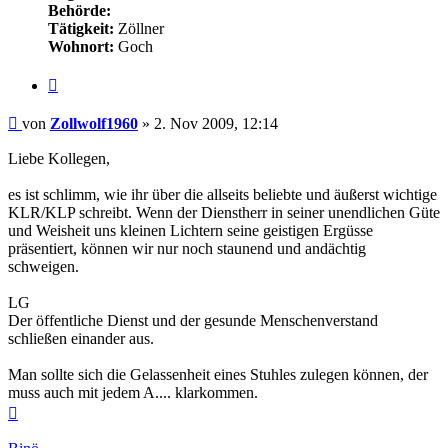
Behörde:
Tätigkeit:
Zöllner
Wohnort:
Goch
Zitieren
Beitrag
von
Zollwolf1960
»
2. Nov 2009, 12:14
Liebe Kollegen,
es ist schlimm, wie ihr über die allseits beliebte und äußerst wichtige
KLR/KLP schreibt. Wenn der Dienstherr in seiner unendlichen Güte
und Weisheit uns kleinen Lichtern seine geistigen Ergüsse
präsentiert, können wir nur noch staunend und andächtig
schweigen.
LG
Der öffentliche Dienst und der gesunde Menschenverstand
schließen einander aus.
Man sollte sich die Gelassenheit eines Stuhles zulegen können, der
muss auch mit jedem A.... klarkommen.
Nach
oben