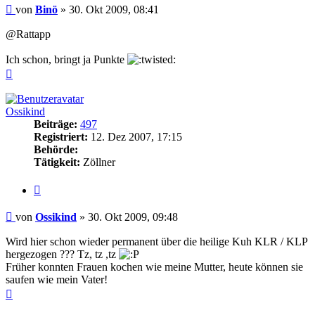
Beitrag
von
Binö
»
30. Okt 2009, 08:41
@Rattapp
Ich schon, bringt ja Punkte
Nach
oben
Ossikind
Beiträge:
497
Registriert:
12. Dez 2007, 17:15
Behörde:
Tätigkeit:
Zöllner
Zitieren
Beitrag
von
Ossikind
»
30. Okt 2009, 09:48
Wird hier schon wieder permanent über die heilige Kuh KLR / KLP
hergezogen ??? Tz, tz ,tz
Früher konnten Frauen kochen wie meine Mutter, heute können sie
saufen wie mein Vater!
Nach
oben