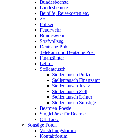
Bundesbeamte
Landesbeamte
Beihilfe, Reisekosten etc.
Zoll
Polizei
Feuerwehr
Bundeswehr
Strafvollzug
Deutsche Bahn
Telekom und Deutsche Post
Finanzämter
Lehrer
Stellentausch
Stellentausch Polizei
Stellentausch Finanzamt
Stellentausch Justiz
Stellentausch Zoll
Stellentausch Lehrer
Stellentausch Sonstige
Beamten-Poesie
Singlebörse für Beamte
Off Topic
Sonstige Foren
Vorstellungsforum
Kontaktforum