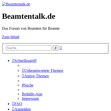
Beamtentalk.de
Das Forum von Beamten für Beamte
Zum Inhalt
Erweiterte
Suche
Suche
Schnellzugriff
Unbeantwortete Themen
Aktive Themen
Suche
Beihilfe-App
Impressum
FAQ
Anmelden