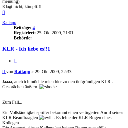
meinung)
Klagt nicht, kämpft!!!
Nach
oben
Rattapp
Beiträge:
4
Registriert:
25. Okt 2009, 21:01
Behörde:
KLR - Ich liebe es!!1
Zitieren
Beitrag
von
Rattapp
»
29. Okt 2009, 22:33
Jaaaa, auch ich möchte mich hier zu den tiefgründigen KLR -
Gesprächen äußern.
Zum Fall...
Ein Vollständigkeitsprüfer bekommt einen verärgerten Anruf seines
KLR Beauftraagten
. Es fehle der KLR Bogen eines
Kollegen.
Die Antwort...dieser Kollege hat keinen Bogen ausgefüllt.