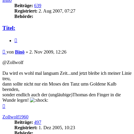
Binö
Beiträge:
639
Registriert:
2. Aug 2007, 07:27
Behörde:
Titel:
Zitieren
Beitrag
von
Binö
»
2. Nov 2009, 12:26
@Zollwolf
Da wird es wohl mal langsam Zeit...und jetzt bleibe ich meiner Linie
treu,
dann sollte nicht nur ein Moses den Tanz ums Goldene Kalb
beenden,
sonder endlich auch der (ungläubige)Thomas den Finger in die
Wunde legen!
Nach
oben
Zollwolf1960
Beiträge:
497
Registriert:
1. Dez 2005, 10:23
Behörde: