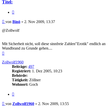
Titel:
Zitieren
Beitrag
von
Binö
»
2. Nov 2009, 13:37
@Zollwolf
Mit Sicherheit nicht, soll diese sinnfreie Zahlen"Erotik" endlich an
Wundbrand zu Grunde gehen....
Nach
oben
Zollwolf1960
Beiträge:
497
Registriert:
1. Dez 2005, 10:23
Behörde:
Tätigkeit:
Zöllner
Wohnort:
Goch
Zitieren
Beitrag
von
Zollwolf1960
»
2. Nov 2009, 13:55