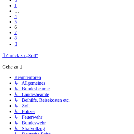
1
…
4
5
6
7
8
Nächste
Zurück zu „Zoll“
Gehe zu
Beamtenforen
↳ Allgemeines
↳ Bundesbeamte
↳ Landesbeamte
↳ Beihilfe, Reisekosten etc.
↳ Zoll
↳ Polizei
↳ Feuerwehr
↳ Bundeswehr
↳ Strafvollzug