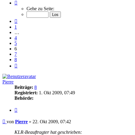
Seite
6
Gehe zu Seite:
von
8
Vorherige
1
…
4
5
6
7
8
Nächste
Pierre
Beiträge:
8
Registriert:
1. Okt 2009, 07:49
Behörde:
Zitieren
Beitrag
von
Pierre
»
22. Okt 2009, 07:42
KLR-Beauftragter hat geschrieben: