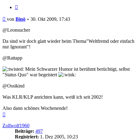
Zitieren
Beitrag
von
Binö
»
30. Okt 2009, 17:43
@Leonsucher
Da sind wir doch glatt wieder beim Thema"Weltfremd oder einfach
nur Ignorant"!
@Rattapp
Mein Schwarzer Humor ist berühmt berüchtigt, selbst
"Status Quo" war begeistert
@Ossikind
Was KLR/KLP anrichten kann, weiß ich seit 2002!
Also dann schönes Wochenende!
Nach
oben
Zollwolf1960
Beiträge:
497
Registriert:
1. Dez 2005, 10:23