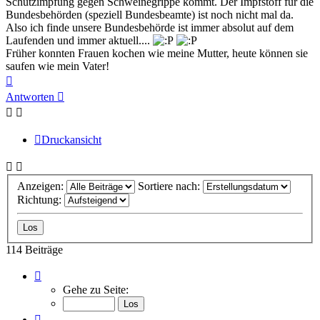
Schutzimpfung gegen Schweinegrippe kommt. Der Impfstoff für die
Bundesbehörden (speziell Bundesbeamte) ist noch nicht mal da.
Also ich finde unsere Bundesbehörde ist immer absolut auf dem
Laufenden und immer aktuell....
Früher konnten Frauen kochen wie meine Mutter, heute können sie
saufen wie mein Vater!
Nach
oben
Antworten
Druckansicht
Anzeigen:
Sortiere nach:
Richtung:
114 Beiträge
Seite
6
Gehe zu Seite:
von
8
Vorherige