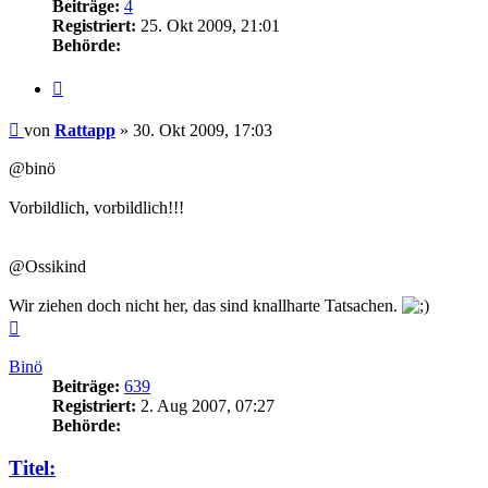
Beiträge:
4
Registriert:
25. Okt 2009, 21:01
Behörde:
Zitieren
Beitrag
von
Rattapp
»
30. Okt 2009, 17:03
@binö
Vorbildlich, vorbildlich!!!
@Ossikind
Wir ziehen doch nicht her, das sind knallharte Tatsachen.
Nach
oben
Binö
Beiträge:
639
Registriert:
2. Aug 2007, 07:27
Behörde:
Titel: