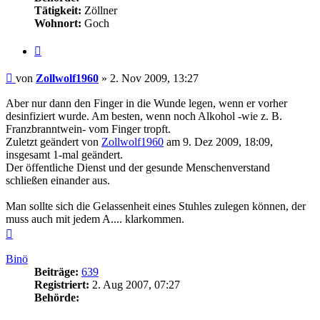
Tätigkeit:
Zöllner
Wohnort:
Goch
Zitieren
Beitrag
von
Zollwolf1960
»
2. Nov 2009, 13:27
Aber nur dann den Finger in die Wunde legen, wenn er vorher
desinfiziert wurde. Am besten, wenn noch Alkohol -wie z. B.
Franzbranntwein- vom Finger tropft.
Zuletzt geändert von
Zollwolf1960
am 9. Dez 2009, 18:09,
insgesamt 1-mal geändert.
Der öffentliche Dienst und der gesunde Menschenverstand
schließen einander aus.
Man sollte sich die Gelassenheit eines Stuhles zulegen können, der
muss auch mit jedem A.... klarkommen.
Nach
oben
Binö
Beiträge:
639
Registriert:
2. Aug 2007, 07:27
Behörde: