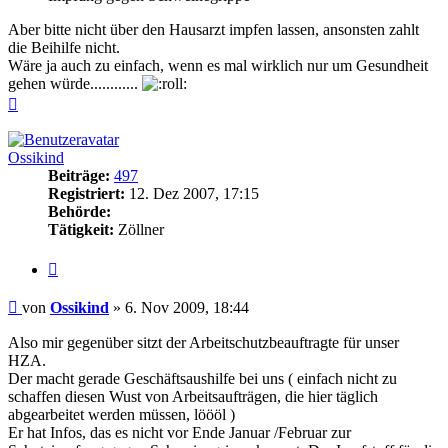
Aber bitte nicht über den Hausarzt impfen lassen, ansonsten zahlt
die Beihilfe nicht.
Wäre ja auch zu einfach, wenn es mal wirklich nur um Gesundheit
gehen würde............
Nach
oben
Ossikind
Beiträge:
497
Registriert:
12. Dez 2007, 17:15
Behörde:
Tätigkeit:
Zöllner
Zitieren
Beitrag
von
Ossikind
»
6. Nov 2009, 18:44
Also mir gegenüber sitzt der Arbeitschutzbeauftragte für unser
HZA.
Der macht gerade Geschäftsaushilfe bei uns ( einfach nicht zu
schaffen diesen Wust von Arbeitsaufträgen, die hier täglich
abgearbeitet werden müssen, löööl )
Er hat Infos, das es nicht vor Ende Januar /Februar zur