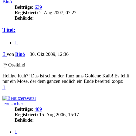
Binö
Beiträge:
639
Registriert:
2. Aug 2007, 07:27
Behörde:
Titel:
Zitieren
Beitrag
von
Binö
»
30. Okt 2009, 12:36
@ Ossikind
Heilige Kuh?! Das ist schon der Tanz ums Goldene Kalb! Es fehlt
nur ein Mose, der dem ganzen endlich ein Ende bereitet! :oops:
Nach
oben
leonsucher
Beiträge:
489
Registriert:
15. Aug 2006, 15:17
Behörde:
Zitieren