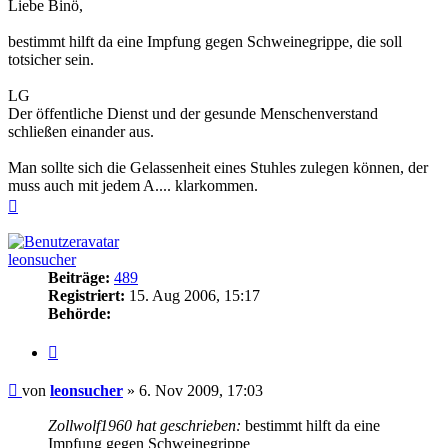
Liebe Binö,
bestimmt hilft da eine Impfung gegen Schweinegrippe, die soll
totsicher sein.
LG
Der öffentliche Dienst und der gesunde Menschenverstand
schließen einander aus.
Man sollte sich die Gelassenheit eines Stuhles zulegen können, der
muss auch mit jedem A.... klarkommen.
Nach
oben
leonsucher
Beiträge:
489
Registriert:
15. Aug 2006, 15:17
Behörde:
Zitieren
Beitrag
von
leonsucher
»
6. Nov 2009, 17:03
Zollwolf1960 hat geschrieben:
bestimmt hilft da eine
Impfung gegen Schweinegrippe