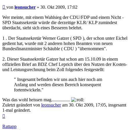
Beitrag
von
leonsucher
»
30. Okt 2009, 17:02
Wer meinte, mit einem Wahlsieg der CDU/FDP und einem Nicht -
SPD Staatssekretär würde die derzeitige KLR/ KLP zumindest
überdacht, sieht sich eines Besseren belehrt.
1 . Der Staatssekretär Werner Gatzer ( SPD ), der schon unter Eichel
gedient hat, wurde mit 2 anderen hohen Beamten von neuen
Bundesfinanzminister Schäuble ( CDU ) "übernommen".
2. Dieser Staatssekretär Gatzer hat schon am 15.10.09 in einem
offiziellen Brief an BDZ Chef Leprich über den Nutzen der Kosten-
und Leistungsrechnung beim Zoll folgendes festgestellt:
" Insgesamt befinden wir uns auch hier noch am
Anfang und werden diesen Bereich konsequent
fortentwickeln."
Was das wohl heissen mag................
Zuletzt geändert von
leonsucher
am 30. Okt 2009, 17:05, insgesamt
1-mal geändert.
Nach
oben
Rattapp