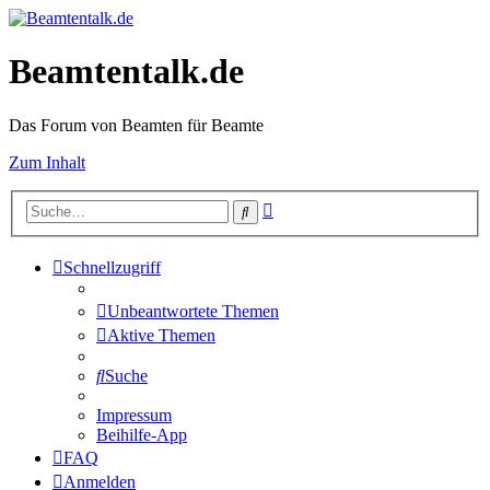
Beamtentalk.de
Das Forum von Beamten für Beamte
Zum Inhalt
Erweiterte
Suche
Suche
Schnellzugriff
Unbeantwortete Themen
Aktive Themen
Suche
Impressum
Beihilfe-App
FAQ
Anmelden