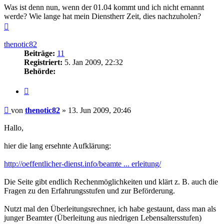
Was ist denn nun, wenn der 01.04 kommt und ich nicht ernannt
werde? Wie lange hat mein Dienstherr Zeit, dies nachzuholen?
Nach
oben
thenotic82
Beiträge:
11
Registriert:
5. Jan 2009, 22:32
Behörde:
Zitieren
Beitrag
von
thenotic82
»
13. Jun 2009, 20:46
Hallo,
hier die lang ersehnte Aufklärung:
http://oeffentlicher-dienst.info/beamte ... erleitung/
Die Seite gibt endlich Rechenmöglichkeiten und klärt z. B. auch die
Fragen zu den Erfahrungsstufen und zur Beförderung.
Nutzt mal den Überleitungsrechner, ich habe gestaunt, dass man als
junger Beamter (Überleitung aus niedrigen Lebensaltersstufen)