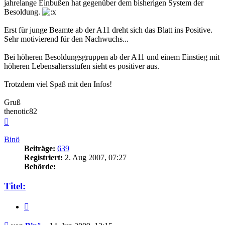
jahrelange Einbußen hat gegenüber dem bisherigen System der
Besoldung.
Erst für junge Beamte ab der A11 dreht sich das Blatt ins Positive.
Sehr motivierend für den Nachwuchs...
Bei höheren Besoldungsgruppen ab der A11 und einem Einstieg mit
höheren Lebensaltersstufen sieht es positiver aus.
Trotzdem viel Spaß mit den Infos!
Gruß
thenotic82
Nach
oben
Binö
Beiträge:
639
Registriert:
2. Aug 2007, 07:27
Behörde:
Titel:
Zitieren
Beitrag