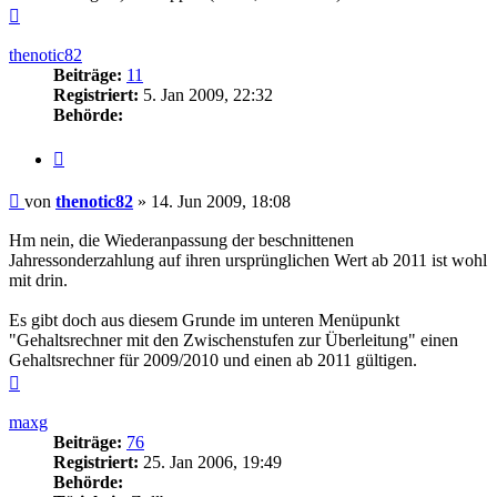
Nach
oben
thenotic82
Beiträge:
11
Registriert:
5. Jan 2009, 22:32
Behörde:
Zitieren
Beitrag
von
thenotic82
»
14. Jun 2009, 18:08
Hm nein, die Wiederanpassung der beschnittenen
Jahressonderzahlung auf ihren ursprünglichen Wert ab 2011 ist wohl
mit drin.
Es gibt doch aus diesem Grunde im unteren Menüpunkt
"Gehaltsrechner mit den Zwischenstufen zur Überleitung" einen
Gehaltsrechner für 2009/2010 und einen ab 2011 gültigen.
Nach
oben
maxg
Beiträge:
76
Registriert:
25. Jan 2006, 19:49
Behörde: