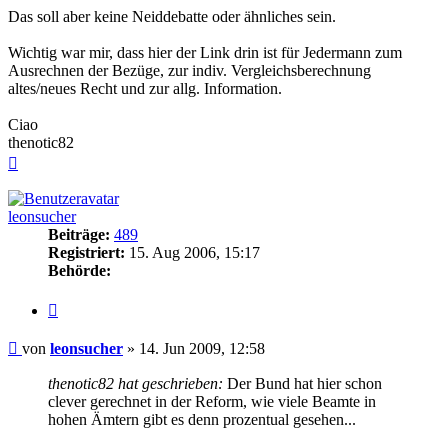
Das soll aber keine Neiddebatte oder ähnliches sein.
Wichtig war mir, dass hier der Link drin ist für Jedermann zum
Ausrechnen der Bezüge, zur indiv. Vergleichsberechnung
altes/neues Recht und zur allg. Information.
Ciao
thenotic82
Nach
oben
leonsucher
Beiträge:
489
Registriert:
15. Aug 2006, 15:17
Behörde:
Zitieren
Beitrag
von
leonsucher
»
14. Jun 2009, 12:58
thenotic82 hat geschrieben:
Der Bund hat hier schon
clever gerechnet in der Reform, wie viele Beamte in
hohen Ämtern gibt es denn prozentual gesehen...