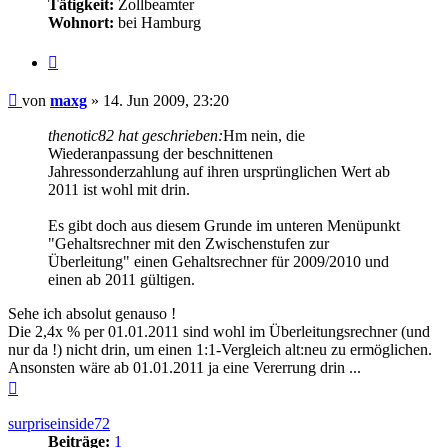
Tätigkeit:
Zollbeamter
Wohnort:
bei Hamburg
Zitieren
Beitrag
von
maxg
»
14. Jun 2009, 23:20
thenotic82 hat geschrieben:
Hm nein, die
Wiederanpassung der beschnittenen
Jahressonderzahlung auf ihren ursprünglichen Wert ab
2011 ist wohl mit drin.
Es gibt doch aus diesem Grunde im unteren Menüpunkt
"Gehaltsrechner mit den Zwischenstufen zur
Überleitung" einen Gehaltsrechner für 2009/2010 und
einen ab 2011 gültigen.
Sehe ich absolut genauso !
Die 2,4x % per 01.01.2011 sind wohl im Überleitungsrechner (und
nur da !) nicht drin, um einen 1:1-Vergleich alt:neu zu ermöglichen.
Ansonsten wäre ab 01.01.2011 ja eine Vererrung drin ...
Nach
oben
surpriseinside72
Beiträge:
1