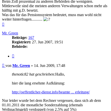
Beim Zoll prozentual zu anderen Behörden die wenigsten.
Mittlerweile sind die meisten anderen Verwaltungen schon mehr als
hälftig mit g.D. besetzt.
Was das für das Pensionssystem bedeutet, muss man wohl nicht
weiter hinterfragen...........
Nach
oben
Mr. Green
Beiträge:
167
Registriert:
27. Jun 2007, 19:51
Behörde:
Zitieren
Beitrag
von
Mr. Green
»
14. Jun 2009, 17:48
thenotic82 hat geschrieben:
Hallo,
hier die lang ersehnte Aufklärung:
http://oeffentlicher-dienst.info/beamte ... erleitung/
Nur leider wurde bei dem Rechner vergessen, dass sich ab dem
01.01.2011 die monatliche Sonderzahlung (ehemals
Weihnachtsgeld) verdoppelt (von 2,5% auf 5%)