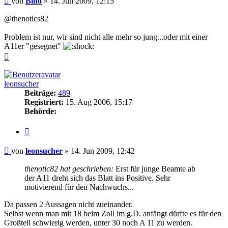
von
Binö
»
14. Jun 2009, 12:15
@thenotics82
Problem ist nur, wir sind nicht alle mehr so jung...oder mit einer
A11er "gesegnet"
Nach
oben
leonsucher
Beiträge:
489
Registriert:
15. Aug 2006, 15:17
Behörde:
Zitieren
Beitrag
von
leonsucher
»
14. Jun 2009, 12:42
thenotic82 hat geschrieben:
Erst für junge Beamte ab
der A11 dreht sich das Blatt ins Positive. Sehr
motivierend für den Nachwuchs...
Da passen 2 Aussagen nicht zueinander.
Selbst wenn man mit 18 beim Zoll im g.D. anfängt dürfte es für den
Großteil schwierig werden, unter 30 noch A 11 zu werden.