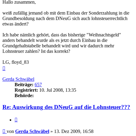
Hallo zusammen,
weiß zufällig jemand ob mit dem Einbau der Sonderzahlung in die
Grundbesoldung nach dem DNeuG sich auch lohnsteuerrechtlich
etwas ändert?
Ich habe nämlich gehört, dass das bisherige "Weihnachtsgeld"
anders behandelt wurde als es jetzt durch Einbau in die
Grundgehaltstabelle behandelt wird und wir dadurch mehr
Lohnsteuer zahlen? Ist das korrekt?
LG, floyd_83
Nach
oben
Gerda Schwäbel
Beiträge:
657
Registriert:
10. Jul 2008, 13:35
Behörde:
Re: Auswirkung des DNeuG auf die Lohnsteuer???
Zitieren
Beitrag
von
Gerda Schwäbel
»
13. Dez 2009, 16:58