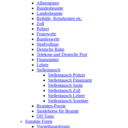
Allgemeines
Bundesbeamte
Landesbeamte
Beihilfe, Reisekosten etc.
Zoll
Polizei
Feuerwehr
Bundeswehr
Strafvollzug
Deutsche Bahn
Telekom und Deutsche Post
Finanzämter
Lehrer
Stellentausch
Stellentausch Polizei
Stellentausch Finanzamt
Stellentausch Justiz
Stellentausch Zoll
Stellentausch Lehrer
Stellentausch Sonstige
Beamten-Poesie
Singlebörse für Beamte
Off Topic
Sonstige Foren
Vorstellungsforum