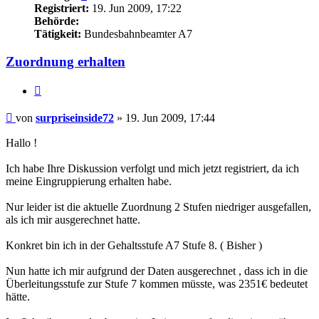
Registriert:
19. Jun 2009, 17:22
Behörde:
Tätigkeit:
Bundesbahnbeamter A7
Zuordnung erhalten
Zitieren
Beitrag
von
surpriseinside72
»
19. Jun 2009, 17:44
Hallo !
Ich habe Ihre Diskussion verfolgt und mich jetzt registriert, da ich
meine Eingruppierung erhalten habe.
Nur leider ist die aktuelle Zuordnung 2 Stufen niedriger ausgefallen,
als ich mir ausgerechnet hatte.
Konkret bin ich in der Gehaltsstufe A7 Stufe 8. ( Bisher )
Nun hatte ich mir aufgrund der Daten ausgerechnet , dass ich in die
Überleitungsstufe zur Stufe 7 kommen müsste, was 2351€ bedeutet
hätte.