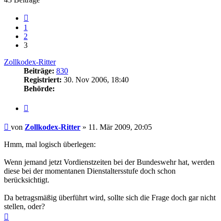
Vorherige
1
2
3
Zollkodex-Ritter
Beiträge:
830
Registriert:
30. Nov 2006, 18:40
Behörde:
Zitieren
Beitrag
von
Zollkodex-Ritter
»
11. Mär 2009, 20:05
Hmm, mal logisch überlegen:
Wenn jemand jetzt Vordienstzeiten bei der Bundeswehr hat, werden
diese bei der momentanen Dienstaltersstufe doch schon
berücksichtigt.
Da betragsmäßig überführt wird, sollte sich die Frage doch gar nicht
stellen, oder?
Nach