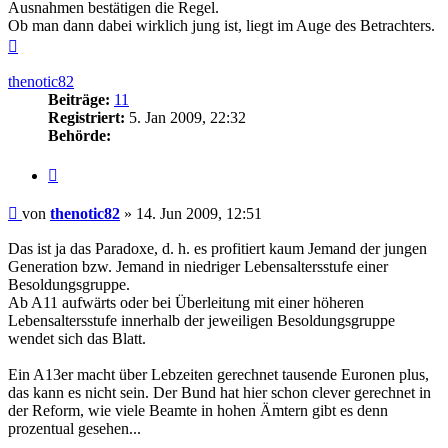
Ausnahmen bestätigen die Regel.
Ob man dann dabei wirklich jung ist, liegt im Auge des Betrachters.
Nach
oben
thenotic82
Beiträge:
11
Registriert:
5. Jan 2009, 22:32
Behörde:
Zitieren
Beitrag
von
thenotic82
»
14. Jun 2009, 12:51
Das ist ja das Paradoxe, d. h. es profitiert kaum Jemand der jungen
Generation bzw. Jemand in niedriger Lebensaltersstufe einer
Besoldungsgruppe.
Ab A11 aufwärts oder bei Überleitung mit einer höheren
Lebensaltersstufe innerhalb der jeweiligen Besoldungsgruppe
wendet sich das Blatt.
Ein A13er macht über Lebzeiten gerechnet tausende Euronen plus,
das kann es nicht sein. Der Bund hat hier schon clever gerechnet in
der Reform, wie viele Beamte in hohen Ämtern gibt es denn
prozentual gesehen...