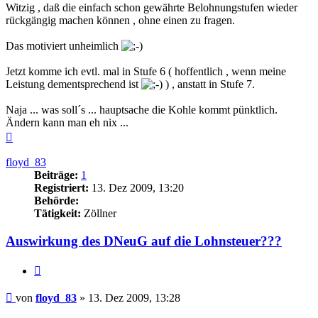
Witzig , daß die einfach schon gewährte Belohnungstufen wieder
rückgängig machen können , ohne einen zu fragen.
Das motiviert unheimlich
Jetzt komme ich evtl. mal in Stufe 6 ( hoffentlich , wenn meine
Leistung dementsprechend ist
) , anstatt in Stufe 7.
Naja ... was soll´s ... hauptsache die Kohle kommt pünktlich.
Ändern kann man eh nix ...
Nach
oben
floyd_83
Beiträge:
1
Registriert:
13. Dez 2009, 13:20
Behörde:
Tätigkeit:
Zöllner
Auswirkung des DNeuG auf die Lohnsteuer???
Zitieren
Beitrag
von
floyd_83
»
13. Dez 2009, 13:28