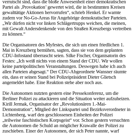
verrutscht sind, dass die bloße Anwesenheit einer demokratischen
Partei als ‚Provokation’ gewertet wird, die in bestimmten Kreisen
gewalttätige Aktionen hervorrufen“, schrieb Henkel. Er warnte
zudem vor No-Go-Areas für Angehörige demokratischer Parteien.
„Wir dürfen nicht vor linken Schlägertrupps weichen, die meinen,
mit Gewalt Andersdenkende von den Straßen Kreuzbergs vertreiben
zu können.“
Die Organisatoren des Myfestes, die sich um einen friedlichen 1.
Mai in Kreuzberg bemühen, sagten, dass sie von dem geplanten
CDU-Infostand überrascht seien. Silke Fischer, Organisatorin des
Festes: „Ich weiß nichts von einem Stand der CDU. Wir wollen
keine parteipolitischen Veranstaltungen. Deswegen habe ich auch
allen Parteien abgesagt.“ Der CDU-Abgeordnete Wansner räumte
ein, dass er seinen Stand bei Polizeipräsident Dieter Glietsch
angemeldet habe. Eine Reaktion stehe aber noch aus.
Die Autonomen nutzten gestern eine Pressekonferenz, um die
Berliner Polizei zu attackieren und die Situation weiter aufzuheizen.
Kirill Jermak, Organisator der „Revolutionären 1.-Mai-
Demonstration“, Mitglied der Linkspartei und Bezirksverordneter in
Lichtenberg, warf den geschlossenen Einheiten der Polizei
„teilweise faschistischen Korpsgeist“ vor. Schon gestern versuchten
die Autonomen die Schuld an möglicher Krawalle der Polizei zu
zuschieben. Einer der Autonomen, der sich Peter nannte, warf