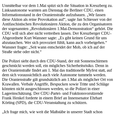
Unmittelbar vor dem 1.Mai spitzt sich die Situation in Kreuzberg zu.
Linksautonome warnten am Dienstag die Berliner CDU, einen
Informationsstand in der Oranienstraße aufzubauen. „Wir fassen
diese Aktion als reine Provokation auf“, sagte Jan Schiesser von der
Antifaschistischen Revolutionären Aktion, die zu den Organisatoren
der sogenannten „Revolutionären 1.Mai-Demonstration“ gehört. Die
CDU will sich aber nicht vertreiben lassen. Der Kreuzberger CDU-
Abgeordnete Kurt Wansner sagte: „Es gibt keinen Grund für uns
abzutauchen. Wer sich provoziert fühlt, kann auch vorbeigehen.“
Wansner fragte: „Seit wann entscheidet der Mob, ob ich auf der
Straße stehe oder nicht.“
Die Polizei sieht durch den CDU-Stand, der mit Sonnenschirmen
geschmückt werden soll, ein mögliches Sicherheitsrisiko. Denn in
der Oranienstraße findet am 1. Mai das traditionelle Myfest statt, auf
dem sich voraussichtlich auch viele Autonome tummeln werden.
Die Oranienstraße gilt grundsätzlich am 1.Mai als möglicher Ort von
Krawallen. Verbale Angriffe, Bespucken sowie Tritte und Schläge
könnten nicht ausgeschlossen werden, so die Polizei in einer
Lageeinschätzung. Der CDU-Partei- und Fraktionsvorsitzende
Frank Henkel forderte in einem Brief an Innensenator Ehrhart
Körting (SPD), die CDU-Veranstaltung zu schützen.
„Ich frage mich, wie weit die Maßstäbe in unserer Stadt schon