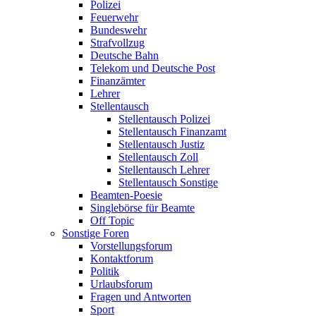
Polizei
Feuerwehr
Bundeswehr
Strafvollzug
Deutsche Bahn
Telekom und Deutsche Post
Finanzämter
Lehrer
Stellentausch
Stellentausch Polizei
Stellentausch Finanzamt
Stellentausch Justiz
Stellentausch Zoll
Stellentausch Lehrer
Stellentausch Sonstige
Beamten-Poesie
Singlebörse für Beamte
Off Topic
Sonstige Foren
Vorstellungsforum
Kontaktforum
Politik
Urlaubsforum
Fragen und Antworten
Sport