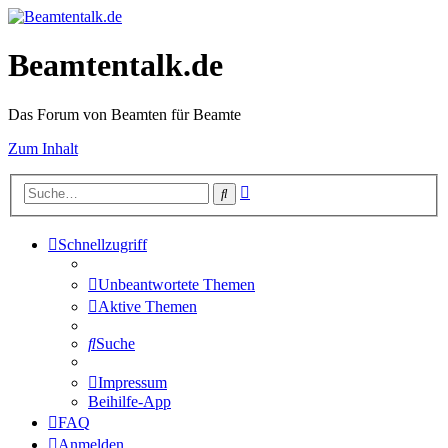
Beamtentalk.de
Das Forum von Beamten für Beamte
Zum Inhalt
Erweiterte
Suche
Suche
Schnellzugriff
Unbeantwortete Themen
Aktive Themen
Suche
Impressum
Beihilfe-App
FAQ
Anmelden