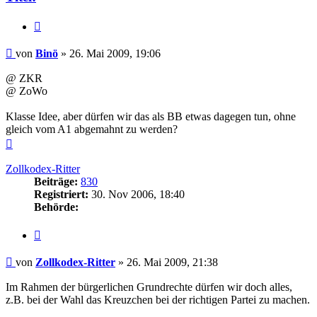
Zitieren
Beitrag
von
Binö
»
26. Mai 2009, 19:06
@ ZKR
@ ZoWo
Klasse Idee, aber dürfen wir das als BB etwas dagegen tun, ohne
gleich vom A1 abgemahnt zu werden?
Nach
oben
Zollkodex-Ritter
Beiträge:
830
Registriert:
30. Nov 2006, 18:40
Behörde:
Zitieren
Beitrag
von
Zollkodex-Ritter
»
26. Mai 2009, 21:38
Im Rahmen der bürgerlichen Grundrechte dürfen wir doch alles,
z.B. bei der Wahl das Kreuzchen bei der richtigen Partei zu machen.