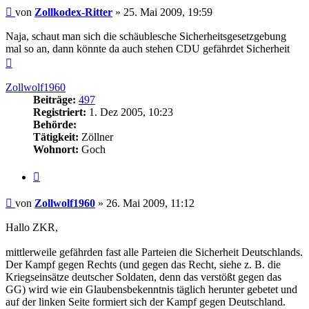
Beitrag
von
Zollkodex-Ritter
»
25. Mai 2009, 19:59
Naja, schaut man sich die schäublesche Sicherheitsgesetzgebung
mal so an, dann könnte da auch stehen CDU gefährdet Sicherheit
Nach
oben
Zollwolf1960
Beiträge:
497
Registriert:
1. Dez 2005, 10:23
Behörde:
Tätigkeit:
Zöllner
Wohnort:
Goch
Zitieren
Beitrag
von
Zollwolf1960
»
26. Mai 2009, 11:12
Hallo ZKR,
mittlerweile gefährden fast alle Parteien die Sicherheit Deutschlands.
Der Kampf gegen Rechts (und gegen das Recht, siehe z. B. die
Kriegseinsätze deutscher Soldaten, denn das verstößt gegen das
GG) wird wie ein Glaubensbekenntnis täglich herunter gebetet und
auf der linken Seite formiert sich der Kampf gegen Deutschland.