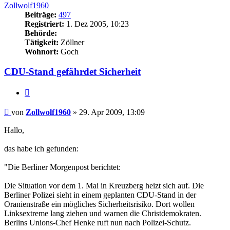
Zollwolf1960
Beiträge:
497
Registriert:
1. Dez 2005, 10:23
Behörde:
Tätigkeit:
Zöllner
Wohnort:
Goch
CDU-Stand gefährdet Sicherheit
Zitieren
Beitrag
von
Zollwolf1960
»
29. Apr 2009, 13:09
Hallo,
das habe ich gefunden:
"Die Berliner Morgenpost berichtet:
Die Situation vor dem 1. Mai in Kreuzberg heizt sich auf. Die
Berliner Polizei sieht in einem geplanten CDU-Stand in der
Oranienstraße ein mögliches Sicherheitsrisiko. Dort wollen
Linksextreme lang ziehen und warnen die Christdemokraten.
Berlins Unions-Chef Henke ruft nun nach Polizei-Schutz.