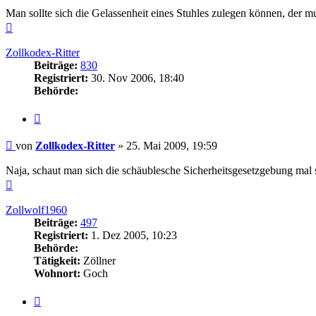
Man sollte sich die Gelassenheit eines Stuhles zulegen können, der 
Nach
oben
Zollkodex-Ritter
Beiträge:
830
Registriert:
30. Nov 2006, 18:40
Behörde:
Zitieren
Beitrag
von
Zollkodex-Ritter
»
25. Mai 2009, 19:59
Naja, schaut man sich die schäublesche Sicherheitsgesetzgebung mal
Nach
oben
Zollwolf1960
Beiträge:
497
Registriert:
1. Dez 2005, 10:23
Behörde:
Tätigkeit:
Zöllner
Wohnort:
Goch
Zitieren