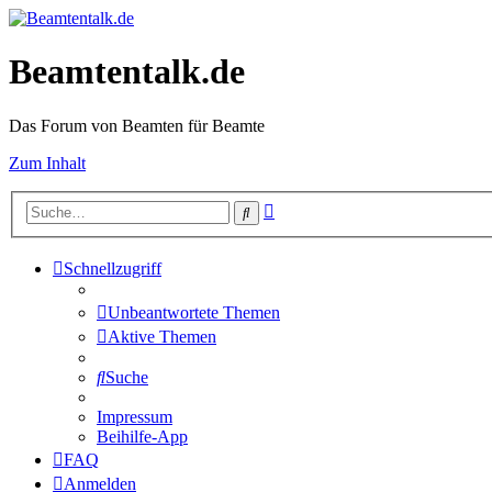
Beamtentalk.de
Das Forum von Beamten für Beamte
Zum Inhalt
Erweiterte
Suche
Suche
Schnellzugriff
Unbeantwortete Themen
Aktive Themen
Suche
Impressum
Beihilfe-App
FAQ
Anmelden