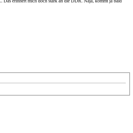
.. Das erinnert mich doch stark an die DDR. Naja, kommt ja bald