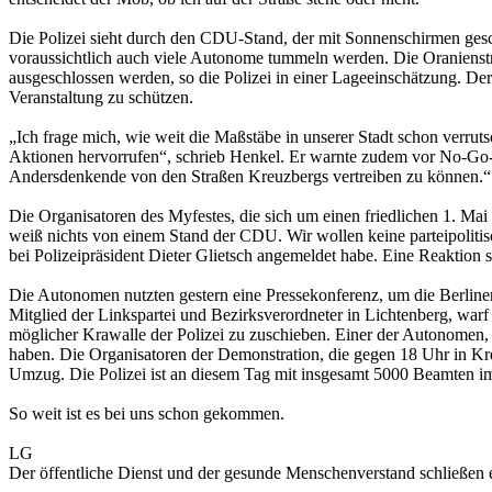
Die Polizei sieht durch den CDU-Stand, der mit Sonnenschirmen geschm
voraussichtlich auch viele Autonome tummeln werden. Die Oranienstra
ausgeschlossen werden, so die Polizei in einer Lageeinschätzung. D
Veranstaltung zu schützen.
„Ich frage mich, wie weit die Maßstäbe in unserer Stadt schon verruts
Aktionen hervorrufen“, schrieb Henkel. Er warnte zudem vor No-Go-A
Andersdenkende von den Straßen Kreuzbergs vertreiben zu können.“
Die Organisatoren des Myfestes, die sich um einen friedlichen 1. Mai
weiß nichts von einem Stand der CDU. Wir wollen keine parteipoliti
bei Polizeipräsident Dieter Glietsch angemeldet habe. Eine Reaktion s
Die Autonomen nutzten gestern eine Pressekonferenz, um die Berliner 
Mitglied der Linkspartei und Bezirksverordneter in Lichtenberg, warf
möglicher Krawalle der Polizei zu zuschieben. Einer der Autonomen, d
haben. Die Organisatoren der Demonstration, die gegen 18 Uhr in Kr
Umzug. Die Polizei ist an diesem Tag mit insgesamt 5000 Beamten im
So weit ist es bei uns schon gekommen.
LG
Der öffentliche Dienst und der gesunde Menschenverstand schließen 