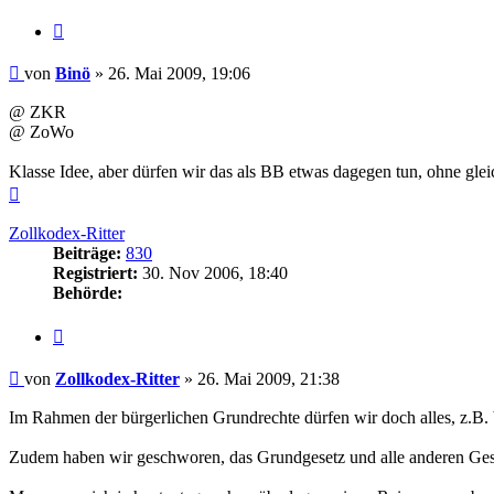
Zitieren
Beitrag
von
Binö
»
26. Mai 2009, 19:06
@ ZKR
@ ZoWo
Klasse Idee, aber dürfen wir das als BB etwas dagegen tun, ohne g
Nach
oben
Zollkodex-Ritter
Beiträge:
830
Registriert:
30. Nov 2006, 18:40
Behörde:
Zitieren
Beitrag
von
Zollkodex-Ritter
»
26. Mai 2009, 21:38
Im Rahmen der bürgerlichen Grundrechte dürfen wir doch alles, z.B. 
Zudem haben wir geschworen, das Grundgesetz und alle anderen Gese