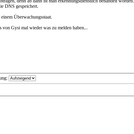
ntragen, denn ab dann ist man erkennungsdienstlich behandelt worden.
die DNS gespeichert.
zu einem Überwachungsstaat.
ks von Gysi mal wieder was zu melden haben...
ung: