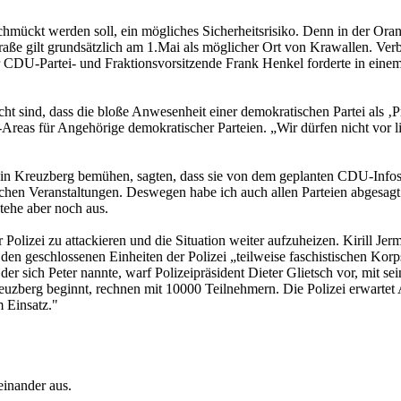
ückt werden soll, ein mögliches Sicherheitsrisiko. Denn in der Oranien
ße gilt grundsätzlich am 1.Mai als möglicher Ort von Krawallen. Verb
er CDU-Partei- und Fraktionsvorsitzende Frank Henkel forderte in eine
cht sind, dass die bloße Anwesenheit einer demokratischen Partei als ‚
reas für Angehörige demokratischer Parteien. „Wir dürfen nicht vor l
 in Kreuzberg bemühen, sagten, dass sie von dem geplanten CDU-Infosta
schen Veranstaltungen. Deswegen habe ich auch allen Parteien abgesa
tehe aber noch aus.
Polizei zu attackieren und die Situation weiter aufzuheizen. Kirill Je
 den geschlossenen Einheiten der Polizei „teilweise faschistischen Ko
er sich Peter nannte, warf Polizeipräsident Dieter Glietsch vor, mit s
euzberg beginnt, rechnen mit 10000 Teilnehmern. Die Polizei erwarte
 Einsatz."
einander aus.