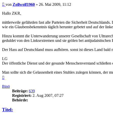
Beitrag
von
Zollwolf1960
»
26. Mai 2009, 11:12
Hallo ZKR,
mittlerweile gefährden fast alle Parteien die Sicherheit Deutschland
wie ein Glaubensbekenntnis täglich herunter gebetet und auf der link
Hinzu kommt die Unterwanderung unserer Gesellschaft von Ultrarechte
geduldet von den Linksextremen und sie grölen bei antijudaistischen P
Der Hass auf Deutschland muss aufhören. sonst ist dieses Land bald 
LG
Der öffentliche Dienst und der gesunde Menschenverstand schließen 
Man sollte sich die Gelassenheit eines Stuhles zulegen können, der 
Nach
oben
Binö
Beiträge:
639
Registriert:
2. Aug 2007, 07:27
Behörde:
Titel: