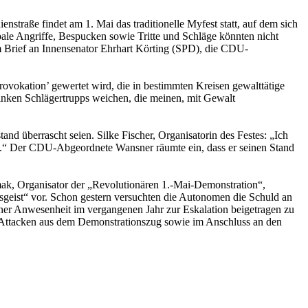
straße findet am 1. Mai das traditionelle Myfest statt, auf dem sich
ale Angriffe, Bespucken sowie Tritte und Schläge könnten nicht
m Brief an Innensenator Ehrhart Körting (SPD), die CDU-
Provokation’ gewertet wird, die in bestimmten Kreisen gewalttätige
inken Schlägertrupps weichen, die meinen, mit Gewalt
nd überrascht seien. Silke Fischer, Organisatorin des Festes: „Ich
gt.“ Der CDU-Abgeordnete Wansner räumte ein, dass er seinen Stand
rmak, Organisator der „Revolutionären 1.-Mai-Demonstration“,
rpsgeist“ vor. Schon gestern versuchten die Autonomen die Schuld an
einer Anwesenheit im vergangenen Jahr zur Eskalation beigetragen zu
t Attacken aus dem Demonstrationszug sowie im Anschluss an den