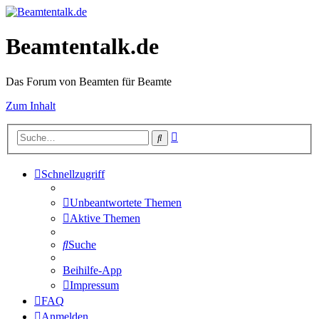
Beamtentalk.de
Das Forum von Beamten für Beamte
Zum Inhalt
Erweiterte
Suche
Suche
Schnellzugriff
Unbeantwortete Themen
Aktive Themen
Suche
Beihilfe-App
Impressum
FAQ
Anmelden