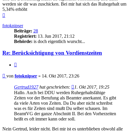
werden sie dir was zuschicken. Bei mir hat sich das Ruhegehalt um
5,34% erhöht
Nach
oben
fotoknipser
Beiträge:
28
Registriert:
13. Jun 2017, 21:12
Behörde:
is doch eigentlich wurscht...
Re: Berücksichtigung von Vordienstzeiten
Zitieren
Beitrag
von
fotoknipser
»
14. Okt 2017, 23:26
Gertrud1927
hat geschrieben:
1. Okt 2017, 19:25
Hallo. Auch bei DDU werden Ruhegehaltsfähige
Zeiten vor der Berufung als Beamter anerkannt. Es gibt
da viele Arten von Zeiten. Da Du aber nicht schreibst
was es für Zeiten sind mußt Du selber schauen. Im
BeamtVG der ganze Abschnitt II. Bei den Vorherzeiten
heißt es oft immer kann oder soll.
Nein Gertrud, leider nicht. Bei mir ist es unterblieben obwohl alle