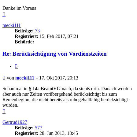
Danke im Voraus
Nach
oben
mecki111
Beiträge:
73
Registriert:
15. Feb 2017, 07:21
Behörde:
Re: Berücksichtigung von Vordienstzeiten
Zitieren
Beitrag
von
mecki111
»
17. Okt 2017, 20:13
Schau mal in § 14a BeamtVG nach, da stehts drin. Danach werden
aber auch nur Zeiten vorübergehend berücksichtigt bis zum
Rentenbeginn, die nicht bereits als ruhegehaltfähig berücksichtigt
wurden.
Nach
oben
Gertrud1927
Beiträge:
577
Registriert:
28. Jun 2013, 18:45