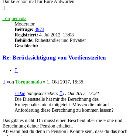
Danke schon mal für Eure Antworten
Nach
oben
Torquemada
Moderator
Beiträge:
3973
Registriert:
4. Jul 2012, 13:08
Behörde:
Ruheständler und Privatier
Geschlecht:
Re: Berücksichtigung von Vordienstzeiten
Zitieren
Beitrag
von
Torquemada
»
1. Okt 2017, 15:35
rickie
hat geschrieben:
1. Okt 2017, 13:24
Die Dienststelle hat mir die Berechnung des
Ruhegehaltes nicht mitgeteilt. Müssen die mir auf
Anforderung diese Berechnung zu kommen lassen?
Das gibt es nicht. Du musst einen Bescheid über die Höhe und
Berechnung deiner Pension erhalten.
Ab wann bist du denn in Pension? Könnte sein, dass du das noch