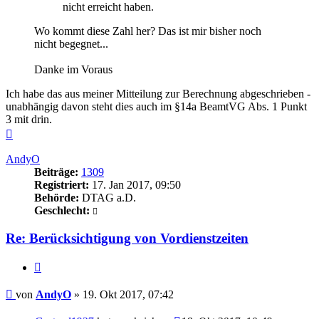
nicht erreicht haben.
Wo kommt diese Zahl her? Das ist mir bisher noch
nicht begegnet...
Danke im Voraus
Ich habe das aus meiner Mitteilung zur Berechnung abgeschrieben -
unabhängig davon steht dies auch im §14a BeamtVG Abs. 1 Punkt
3 mit drin.
Nach
oben
AndyO
Beiträge:
1309
Registriert:
17. Jan 2017, 09:50
Behörde:
DTAG a.D.
Geschlecht:
Re: Berücksichtigung von Vordienstzeiten
Zitieren
Beitrag
von
AndyO
»
19. Okt 2017, 07:42