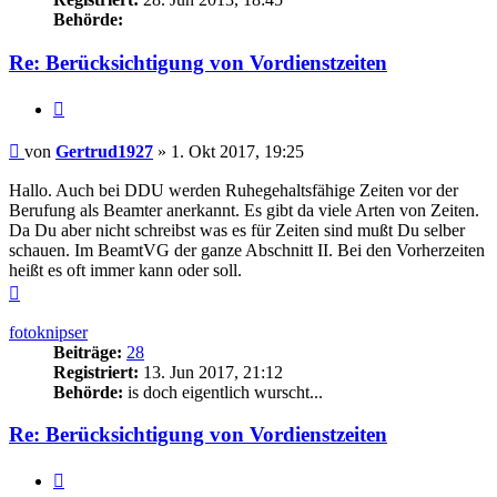
Behörde:
Re: Berücksichtigung von Vordienstzeiten
Zitieren
Beitrag
von
Gertrud1927
»
1. Okt 2017, 19:25
Hallo. Auch bei DDU werden Ruhegehaltsfähige Zeiten vor der
Berufung als Beamter anerkannt. Es gibt da viele Arten von Zeiten.
Da Du aber nicht schreibst was es für Zeiten sind mußt Du selber
schauen. Im BeamtVG der ganze Abschnitt II. Bei den Vorherzeiten
heißt es oft immer kann oder soll.
Nach
oben
fotoknipser
Beiträge:
28
Registriert:
13. Jun 2017, 21:12
Behörde:
is doch eigentlich wurscht...
Re: Berücksichtigung von Vordienstzeiten
Zitieren