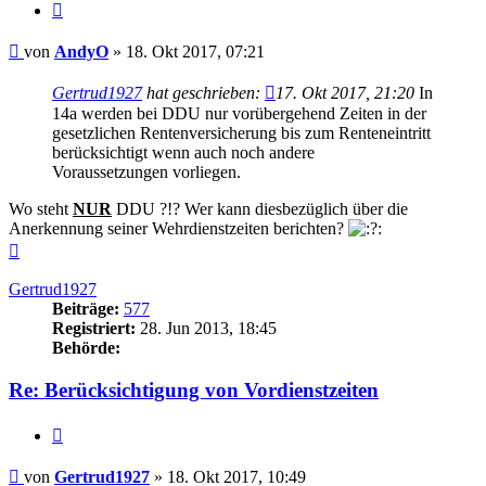
Zitieren
Beitrag
von
AndyO
»
18. Okt 2017, 07:21
Gertrud1927
hat geschrieben:
17. Okt 2017, 21:20
In
14a werden bei DDU nur vorübergehend Zeiten in der
gesetzlichen Rentenversicherung bis zum Renteneintritt
berücksichtigt wenn auch noch andere
Voraussetzungen vorliegen.
Wo steht
NUR
DDU ?!? Wer kann diesbezüglich über die
Anerkennung seiner Wehrdienstzeiten berichten?
Nach
oben
Gertrud1927
Beiträge:
577
Registriert:
28. Jun 2013, 18:45
Behörde:
Re: Berücksichtigung von Vordienstzeiten
Zitieren
Beitrag
von
Gertrud1927
»
18. Okt 2017, 10:49