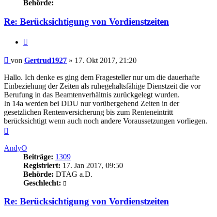
Behörde:
Re: Berücksichtigung von Vordienstzeiten
Zitieren
Beitrag
von
Gertrud1927
»
17. Okt 2017, 21:20
Hallo. Ich denke es ging dem Fragesteller nur um die dauerhafte
Einbeziehung der Zeiten als ruhegehaltsfähige Dienstzeit die vor
Berufung in das Beamtenverhältnis zurückgelegt wurden.
In 14a werden bei DDU nur vorübergehend Zeiten in der
gesetzlichen Rentenversicherung bis zum Renteneintritt
berücksichtigt wenn auch noch andere Voraussetzungen vorliegen.
Nach
oben
AndyO
Beiträge:
1309
Registriert:
17. Jan 2017, 09:50
Behörde:
DTAG a.D.
Geschlecht:
Re: Berücksichtigung von Vordienstzeiten