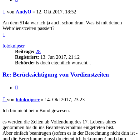
Beitrag
von
AndyO
»
12. Okt 2017, 18:52
An dem $14a war ich ja auch schon dran. Was ist mit deinen
Wehrdienstzeiten passiert?
Nach
oben
fotoknipser
Beiträge:
28
Registriert:
13. Jun 2017, 21:12
Behörde:
is doch eigentlich wurscht...
Re: Berücksichtigung von Vordienstzeiten
Zitieren
Beitrag
von
fotoknipser
»
14. Okt 2017, 23:23
Ich bin nicht beim Bund gewesen.
es werden die Zeiten ab Vollendung des 17. Lebensjahres
genommen bis du ins Beamtenverhältnis eingetreten bist.
Aber einfach beantragen (sofern es in der Berechnung nicht drin ist -
und die Berechnung musst du eigentlich bekommen) und dann