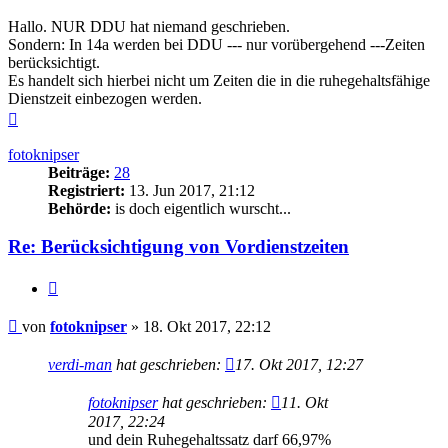
Hallo. NUR DDU hat niemand geschrieben.
Sondern: In 14a werden bei DDU --- nur vorübergehend ---Zeiten
berücksichtigt.
Es handelt sich hierbei nicht um Zeiten die in die ruhegehaltsfähige
Dienstzeit einbezogen werden.
Nach
oben
fotoknipser
Beiträge:
28
Registriert:
13. Jun 2017, 21:12
Behörde:
is doch eigentlich wurscht...
Re: Berücksichtigung von Vordienstzeiten
Zitieren
Beitrag
von
fotoknipser
»
18. Okt 2017, 22:12
verdi-man
hat geschrieben:
17. Okt 2017, 12:27
fotoknipser
hat geschrieben:
11. Okt
2017, 22:24
und dein Ruhegehaltssatz darf 66,97%