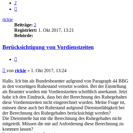
2
Nächste
rickie
Beiträge:
2
Registriert:
1. Okt 2017, 13:21
Behörde:
Berücksichtigung von Vordienstzeiten
Zitieren
Beitrag
von
rickie
»
1. Okt 2017, 13:24
Hallo. Ich bin als Bundesbeamter aufgrund von Paragraph 44 BBG
in den vorzeitigen Ruhestand versetzt worden. Bei der Einstellung
als Beamter wurden mir Vordienstzeiten schriftlich anerkannt. Jetzt
habe ich den Eindruck, dass bei der Berechnung des Ruhegehaltes
diese Vordienstzeiten nicht eingerechnet wurden. Meine Frage ist,
müssen diese auch bei Ruhestand aufgrund Dienstunfähigkeit bei
der Berechnung des Ruhegehaltes berücksichtigt werden?
Die Dienststelle hat mir die Berechnung des Ruhegehaltes nicht
mitgeteilt. Müssen die mir auf Anforderung diese Berechnung zu
kommen lassen?