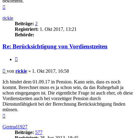
bekommst.
Nach
oben
rickie
Beiträge:
2
Registriert:
1. Okt 2017, 13:21
Behörde:
Re: Berücksichtigung von Vordienstzeiten
Zitieren
Beitrag
von
rickie
»
1. Okt 2017, 16:58
Ich bindet dem 01.09.17 in Pension. Kann sein, dass es noch
kommt. Berechnet muss es ja schon sein, da das Ruhegehalt ja
schon eingegangen ist. Die eigentliche Frage ist auch eher, ob diese
Vordienstzeiten auch bei vorzeitiger Pension durch
Dienstunfähigkeit bei der Berechnung Berücksichtigung finden
müssen.
Nach
oben
Gertrud1927
Beiträge:
577
Registriert:
28. Jun 2013, 18:45