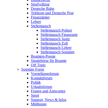
Strafvollzug
Deutsche Bahn
Telekom und Deutsche Post
Finanzämter
Lehrer
Stellentausch
Stellentausch Polizei
Stellentausch Finanzamt
Stellentausch Justiz
Stellentausch Zoll
Stellentausch Lehrer
Stellentausch Sonstige
Beamten-Poesie
Singlebörse für Beamte
Off Topic
Sonstige Foren
Vorstellungsforum
Kontaktforum
Politik
Urlaubsforum
Fragen und Antworten
Sport
Support, News & Infos
Mülltonne