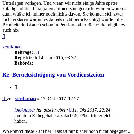
Unterlagen vorlagen. Und wenn wir nicht einige Jahre später
zufällig auf den Paragrafen aufmerksam gemacht worden wären -
dann wüßte ich immer noch nichts davon. Sie können sich zwar
nicht erklären warum es damals nicht berücksichtigt wurde - die
Bearbeiterin ist auch schon in Pension - aber rückwirkend gibt es
auch nix
Nach
oben
verdi-man
Beiträge:
33
Registriert:
14. Jan 2015, 08:32
Behörde:
Re: Berücksichtigung von Vordienstzeiten
Zitieren
Beitrag
von
verdi-man
»
17. Okt 2017, 12:27
fotoknipser
hat geschrieben:
11. Okt 2017, 22:24
und dein Ruhegehaltssatz darf 66,97% nicht erreicht
haben.
Wo kommt diese Zahl her? Das ist mir bisher noch nicht begegnet...