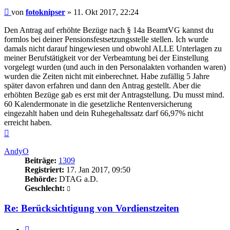
Beitrag
von
fotoknipser
»
11. Okt 2017, 22:24
Den Antrag auf erhöhte Bezüge nach § 14a BeamtVG kannst du
formlos bei deiner Pensionsfestsetzungsstelle stellen. Ich wurde
damals nicht darauf hingewiesen und obwohl ALLE Unterlagen zu
meiner Berufstätigkeit vor der Verbeamtung bei der Einstellung
vorgelegt wurden (und auch in den Personalakten vorhanden waren)
wurden die Zeiten nicht mit einberechnet. Habe zufällig 5 Jahre
später davon erfahren und dann den Antrag gestellt. Aber die
erhöhten Bezüge gab es erst mit der Antragstellung. Du musst mind.
60 Kalendermonate in die gesetzliche Rentenversicherung
eingezahlt haben und dein Ruhegehaltssatz darf 66,97% nicht
erreicht haben.
Nach
oben
AndyO
Beiträge:
1309
Registriert:
17. Jan 2017, 09:50
Behörde:
DTAG a.D.
Geschlecht:
Re: Berücksichtigung von Vordienstzeiten
Zitieren