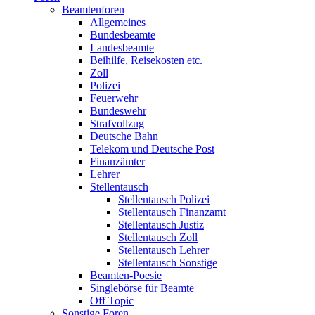
Beamtenforen
Allgemeines
Bundesbeamte
Landesbeamte
Beihilfe, Reisekosten etc.
Zoll
Polizei
Feuerwehr
Bundeswehr
Strafvollzug
Deutsche Bahn
Telekom und Deutsche Post
Finanzämter
Lehrer
Stellentausch
Stellentausch Polizei
Stellentausch Finanzamt
Stellentausch Justiz
Stellentausch Zoll
Stellentausch Lehrer
Stellentausch Sonstige
Beamten-Poesie
Singlebörse für Beamte
Off Topic
Sonstige Foren