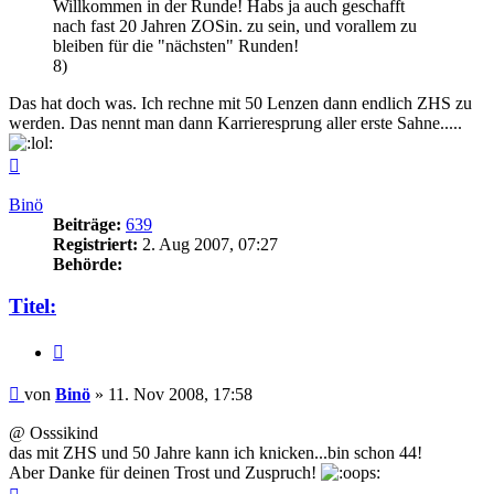
Willkommen in der Runde! Habs ja auch geschafft
nach fast 20 Jahren ZOSin. zu sein, und vorallem zu
bleiben für die "nächsten" Runden!
8)
Das hat doch was. Ich rechne mit 50 Lenzen dann endlich ZHS zu
werden. Das nennt man dann Karrieresprung aller erste Sahne.....
Nach
oben
Binö
Beiträge:
639
Registriert:
2. Aug 2007, 07:27
Behörde:
Titel:
Zitieren
Beitrag
von
Binö
»
11. Nov 2008, 17:58
@ Osssikind
das mit ZHS und 50 Jahre kann ich knicken...bin schon 44!
Aber Danke für deinen Trost und Zuspruch!
Nach