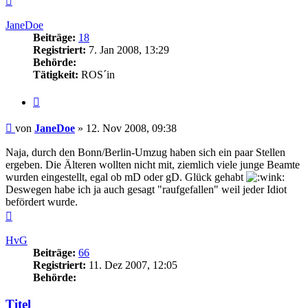
oben
JaneDoe
Beiträge:
18
Registriert:
7. Jan 2008, 13:29
Behörde:
Tätigkeit:
ROS´in
Zitieren
Beitrag
von
JaneDoe
»
12. Nov 2008, 09:38
Naja, durch den Bonn/Berlin-Umzug haben sich ein paar Stellen
ergeben. Die Älteren wollten nicht mit, ziemlich viele junge Beamte
wurden eingestellt, egal ob mD oder gD. Glück gehabt
Deswegen habe ich ja auch gesagt "raufgefallen" weil jeder Idiot
befördert wurde.
Nach
oben
HvG
Beiträge:
66
Registriert:
11. Dez 2007, 12:05
Behörde:
Titel