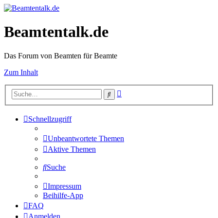
Beamtentalk.de
Das Forum von Beamten für Beamte
Zum Inhalt
Erweiterte
Suche
Suche
Schnellzugriff
Unbeantwortete Themen
Aktive Themen
Suche
Impressum
Beihilfe-App
FAQ
Anmelden