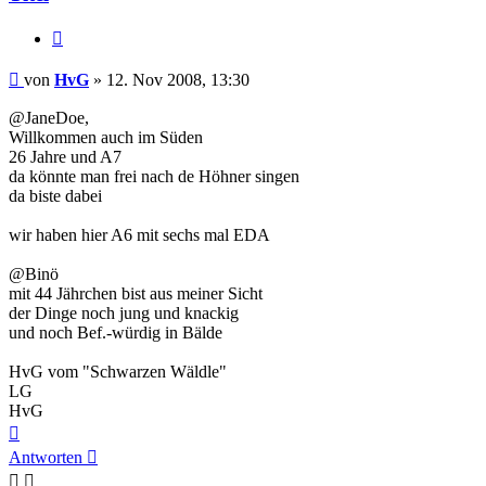
Zitieren
Beitrag
von
HvG
»
12. Nov 2008, 13:30
@JaneDoe,
Willkommen auch im Süden
26 Jahre und A7
da könnte man frei nach de Höhner singen
da biste dabei
wir haben hier A6 mit sechs mal EDA
@Binö
mit 44 Jährchen bist aus meiner Sicht
der Dinge noch jung und knackig
und noch Bef.-würdig in Bälde
HvG vom "Schwarzen Wäldle"
LG
HvG
Nach
oben
Antworten