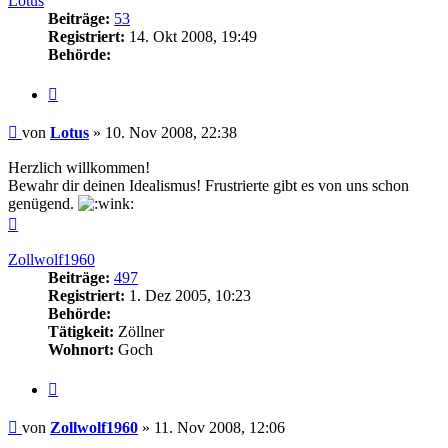
Lotus
Beiträge:
53
Registriert:
14. Okt 2008, 19:49
Behörde:
Zitieren
Beitrag
von
Lotus
»
10. Nov 2008, 22:38
Herzlich willkommen!
Bewahr dir deinen Idealismus! Frustrierte gibt es von uns schon
genügend.
Nach
oben
Zollwolf1960
Beiträge:
497
Registriert:
1. Dez 2005, 10:23
Behörde:
Tätigkeit:
Zöllner
Wohnort:
Goch
Zitieren
Beitrag
von
Zollwolf1960
»
11. Nov 2008, 12:06