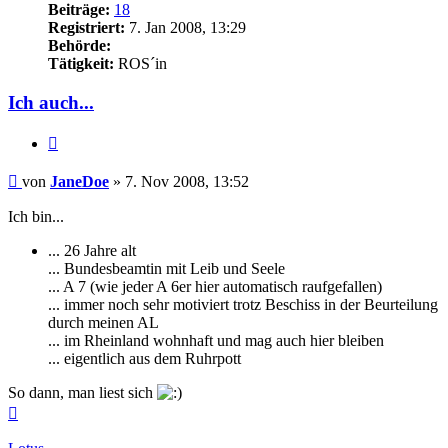
Beiträge:
18
Registriert:
7. Jan 2008, 13:29
Behörde:
Tätigkeit:
ROS´in
Ich auch...
Zitieren
Beitrag
von
JaneDoe
»
7. Nov 2008, 13:52
Ich bin...
... 26 Jahre alt
... Bundesbeamtin mit Leib und Seele
... A 7 (wie jeder A 6er hier automatisch raufgefallen)
... immer noch sehr motiviert trotz Beschiss in der Beurteilung
durch meinen AL
... im Rheinland wohnhaft und mag auch hier bleiben
... eigentlich aus dem Ruhrpott
So dann, man liest sich
Nach
oben