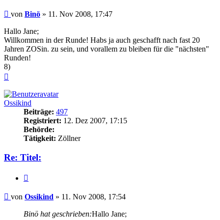
Beitrag
von
Binö
»
11. Nov 2008, 17:47
Hallo Jane;
Willkommen in der Runde! Habs ja auch geschafft nach fast 20
Jahren ZOSin. zu sein, und vorallem zu bleiben für die "nächsten"
Runden!
8)
Nach
oben
Ossikind
Beiträge:
497
Registriert:
12. Dez 2007, 17:15
Behörde:
Tätigkeit:
Zöllner
Re: Titel:
Zitieren
Beitrag
von
Ossikind
»
11. Nov 2008, 17:54
Binö hat geschrieben:
Hallo Jane;