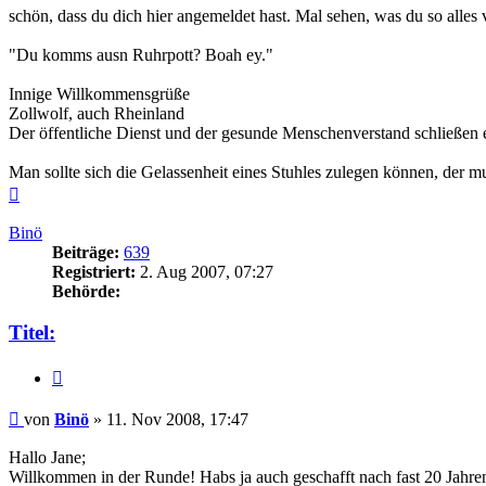
schön, dass du dich hier angemeldet hast. Mal sehen, was du so alles v
"Du komms ausn Ruhrpott? Boah ey."
Innige Willkommensgrüße
Zollwolf, auch Rheinland
Der öffentliche Dienst und der gesunde Menschenverstand schließen 
Man sollte sich die Gelassenheit eines Stuhles zulegen können, der 
Nach
oben
Binö
Beiträge:
639
Registriert:
2. Aug 2007, 07:27
Behörde:
Titel:
Zitieren
Beitrag
von
Binö
»
11. Nov 2008, 17:47
Hallo Jane;
Willkommen in der Runde! Habs ja auch geschafft nach fast 20 Jahren