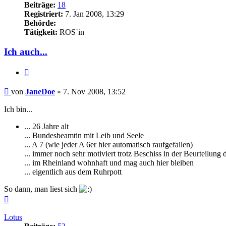
Beiträge:
18
Registriert:
7. Jan 2008, 13:29
Behörde:
Tätigkeit:
ROS´in
Ich auch...
Zitieren
Beitrag
von
JaneDoe
»
7. Nov 2008, 13:52
Ich bin...
... 26 Jahre alt
... Bundesbeamtin mit Leib und Seele
... A 7 (wie jeder A 6er hier automatisch raufgefallen)
... immer noch sehr motiviert trotz Beschiss in der Beurteilun
... im Rheinland wohnhaft und mag auch hier bleiben
... eigentlich aus dem Ruhrpott
So dann, man liest sich
Nach
oben
Lotus