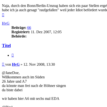
Naja, durch den Bonn/Berlin-Umzug haben sich ein paar Stellen ergeb
habe ich ja auch gesagt "raufgefallen" weil jeder Idiot befördert wurd
Nach
oben
HvG
Beiträge:
66
Registriert:
11. Dez 2007, 12:05
Behörde:
Titel
Zitieren
Beitrag
von
HvG
»
12. Nov 2008, 13:30
@JaneDoe,
Willkommen auch im Süden
26 Jahre und A7
da könnte man frei nach de Höhner singen
da biste dabei
wir haben hier A6 mit sechs mal EDA