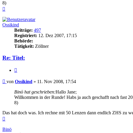
8)
Nach
oben
Ossikind
Beiträge:
497
Registriert:
12. Dez 2007, 17:15
Behörde:
Tätigkeit:
Zöllner
Re: Titel:
Zitieren
Beitrag
von
Ossikind
»
11. Nov 2008, 17:54
Binö hat geschrieben:
Hallo Jane;
Willkommen in der Runde! Habs ja auch geschafft nach fast 20
8)
Das hat doch was. Ich rechne mit 50 Lenzen dann endlich ZHS zu wer
Nach
oben
Binö