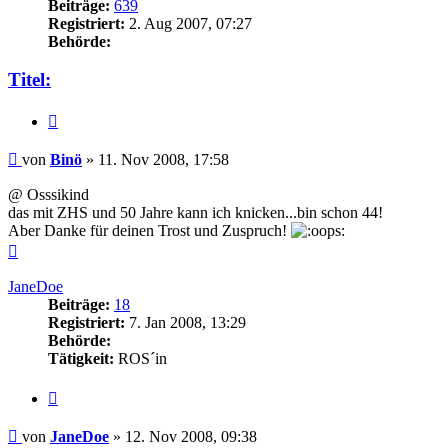
Beiträge:
639
Registriert:
2. Aug 2007, 07:27
Behörde:
Titel:
Zitieren
Beitrag
von
Binö
»
11. Nov 2008, 17:58
@ Osssikind
das mit ZHS und 50 Jahre kann ich knicken...bin schon 44!
Aber Danke für deinen Trost und Zuspruch!
Nach
oben
JaneDoe
Beiträge:
18
Registriert:
7. Jan 2008, 13:29
Behörde:
Tätigkeit:
ROS´in
Zitieren
Beitrag
von
JaneDoe
»
12. Nov 2008, 09:38