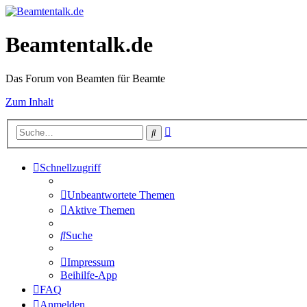
Beamtentalk.de
Das Forum von Beamten für Beamte
Zum Inhalt
Erweiterte
Suche
Suche
Schnellzugriff
Unbeantwortete Themen
Aktive Themen
Suche
Impressum
Beihilfe-App
FAQ
Anmelden