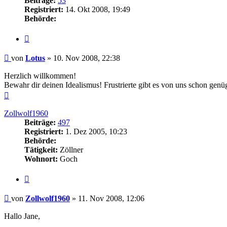
Beiträge:
53
Registriert:
14. Okt 2008, 19:49
Behörde:
Zitieren
Beitrag
von
Lotus
»
10. Nov 2008, 22:38
Herzlich willkommen!
Bewahr dir deinen Idealismus! Frustrierte gibt es von uns schon gen
Nach
oben
Zollwolf1960
Beiträge:
497
Registriert:
1. Dez 2005, 10:23
Behörde:
Tätigkeit:
Zöllner
Wohnort:
Goch
Zitieren
Beitrag
von
Zollwolf1960
»
11. Nov 2008, 12:06
Hallo Jane,