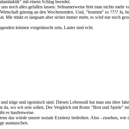
alamitaktik" mit einem Schlag beendet.
r uns noch alles gefallen lassen. Seltsamerweise hört man nichts mehr 
e Wirtschaft günstig an den Wochenenden. Und, "brummt" es ???? Ja, bei
hat. Mir stinkt es langsam aber sicher immer mehr, es wird nur noch ge
genden können vorgetäuscht sein, Laster sind echt.
 und träge und egoistisch sind. Diesen Lebensstil hat man uns über Jah
 da, wo wir sein sollen. Der Vergleich mit Roms "Brot und Spiele" ist h
ibt es haufenweise.
nn das würde unsere soziale Existenz bedrohen. Also - zusehen, wie d
ge austauschen.