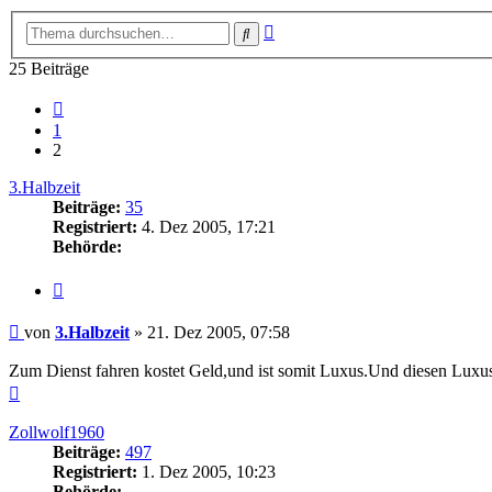
Erweiterte
Suche
Suche
25 Beiträge
Vorherige
1
2
3.Halbzeit
Beiträge:
35
Registriert:
4. Dez 2005, 17:21
Behörde:
Zitieren
Beitrag
von
3.Halbzeit
»
21. Dez 2005, 07:58
Zum Dienst fahren kostet Geld,und ist somit Luxus.Und diesen Luxus
Nach
oben
Zollwolf1960
Beiträge:
497
Registriert:
1. Dez 2005, 10:23
Behörde: