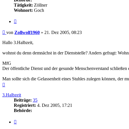
Tätigkeit:
Zöllner
Wohnort:
Goch
Zitieren
Beitrag
von
Zollwolf1960
»
21. Dez 2005, 08:23
Hallo 3.Halbzeit,
wohnst du denn demnächst in der Dienststelle? Anders gefragt: Wohns
MfG
Der öffentliche Dienst und der gesunde Menschenverstand schließen 
Man sollte sich die Gelassenheit eines Stuhles zulegen können, der 
Nach
oben
3.Halbzeit
Beiträge:
35
Registriert:
4. Dez 2005, 17:21
Behörde:
Zitieren