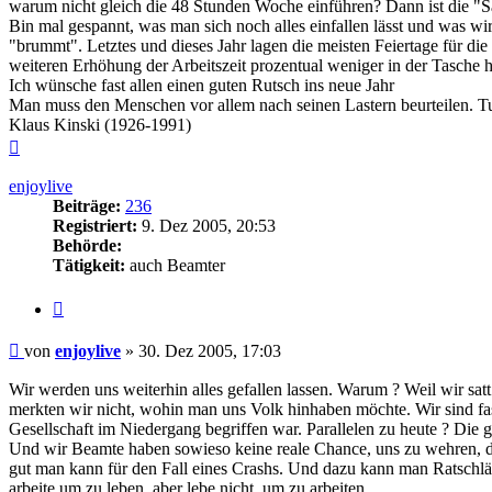
warum nicht gleich die 48 Stunden Woche einführen? Dann ist die "S
Bin mal gespannt, was man sich noch alles einfallen lässt und was wi
"brummt". Letztes und dieses Jahr lagen die meisten Feiertage für di
weiteren Erhöhung der Arbeitszeit prozentual weniger in der Tasche 
Ich wünsche fast allen einen guten Rutsch ins neue Jahr
Man muss den Menschen vor allem nach seinen Lastern beurteilen. Tu
Klaus Kinski (1926-1991)
Nach
oben
enjoylive
Beiträge:
236
Registriert:
9. Dez 2005, 20:53
Behörde:
Tätigkeit:
auch Beamter
Zitieren
Beitrag
von
enjoylive
»
30. Dez 2005, 17:03
Wir werden uns weiterhin alles gefallen lassen. Warum ? Weil wir satt
merkten wir nicht, wohin man uns Volk hinhaben möchte. Wir sind fast
Gesellschaft im Niedergang begriffen war. Parallelen zu heute ? Die g
Und wir Beamte haben sowieso keine reale Chance, uns zu wehren, de
gut man kann für den Fall eines Crashs. Und dazu kann man Ratschlä
arbeite um zu leben, aber lebe nicht, um zu arbeiten