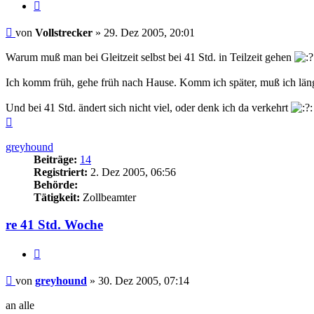
Zitieren
Beitrag
von
Vollstrecker
»
29. Dez 2005, 20:01
Warum muß man bei Gleitzeit selbst bei 41 Std. in Teilzeit gehen
Ich komm früh, gehe früh nach Hause. Komm ich später, muß ich lä
Und bei 41 Std. ändert sich nicht viel, oder denk ich da verkehrt
Nach
oben
greyhound
Beiträge:
14
Registriert:
2. Dez 2005, 06:56
Behörde:
Tätigkeit:
Zollbeamter
re 41 Std. Woche
Zitieren
Beitrag
von
greyhound
»
30. Dez 2005, 07:14
an alle