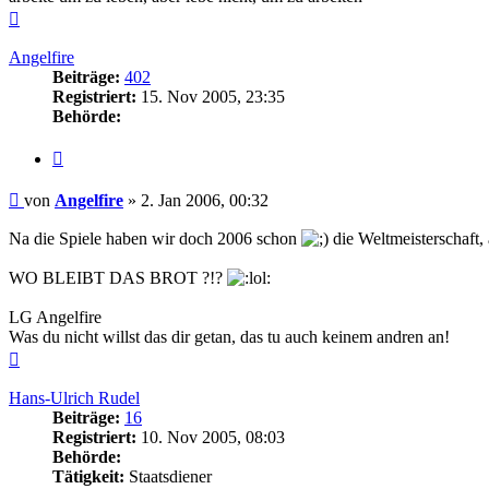
Nach
oben
Angelfire
Beiträge:
402
Registriert:
15. Nov 2005, 23:35
Behörde:
Zitieren
Beitrag
von
Angelfire
»
2. Jan 2006, 00:32
Na die Spiele haben wir doch 2006 schon
die Weltmeisterschaft, 
WO BLEIBT DAS BROT ?!?
LG Angelfire
Was du nicht willst das dir getan, das tu auch keinem andren an!
Nach
oben
Hans-Ulrich Rudel
Beiträge:
16
Registriert:
10. Nov 2005, 08:03
Behörde:
Tätigkeit:
Staatsdiener