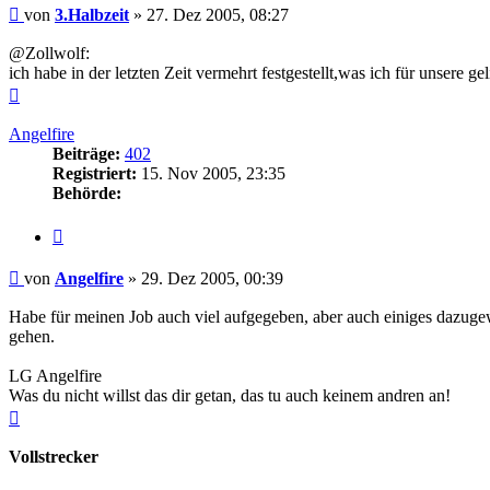
Beitrag
von
3.Halbzeit
»
27. Dez 2005, 08:27
@Zollwolf:
ich habe in der letzten Zeit vermehrt festgestellt,was ich für unse
Nach
oben
Angelfire
Beiträge:
402
Registriert:
15. Nov 2005, 23:35
Behörde:
Zitieren
Beitrag
von
Angelfire
»
29. Dez 2005, 00:39
Habe für meinen Job auch viel aufgegeben, aber auch einiges dazug
gehen.
LG Angelfire
Was du nicht willst das dir getan, das tu auch keinem andren an!
Nach
oben
Vollstrecker