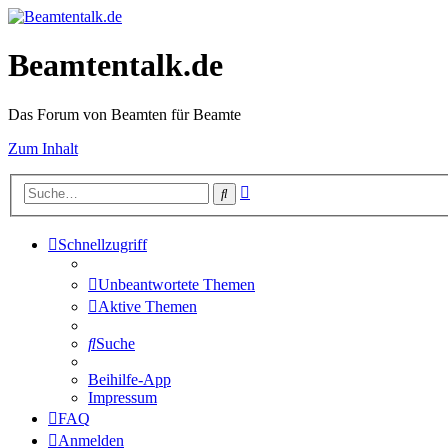
Beamtentalk.de
Das Forum von Beamten für Beamte
Zum Inhalt
Erweiterte
Suche
Suche
Schnellzugriff
Unbeantwortete Themen
Aktive Themen
Suche
Beihilfe-App
Impressum
FAQ
Anmelden