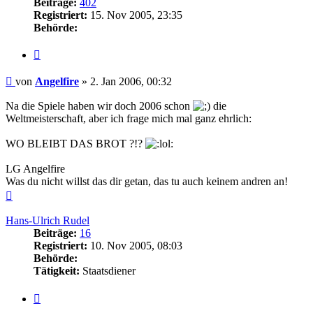
Beiträge:
402
Registriert:
15. Nov 2005, 23:35
Behörde:
Zitieren
Beitrag
von
Angelfire
»
2. Jan 2006, 00:32
Na die Spiele haben wir doch 2006 schon
die
Weltmeisterschaft, aber ich frage mich mal ganz ehrlich:
WO BLEIBT DAS BROT ?!?
LG Angelfire
Was du nicht willst das dir getan, das tu auch keinem andren an!
Nach
oben
Hans-Ulrich Rudel
Beiträge:
16
Registriert:
10. Nov 2005, 08:03
Behörde:
Tätigkeit:
Staatsdiener
Zitieren