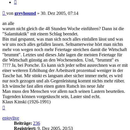
Zitieren
Beitrag
von
greyhound
»
30. Dez 2005, 07:14
an alle
warum nicht gleich die 48 Stunden Woche einführen? Dann ist die
"Salamitaktik" mit einem Schlag beendet.
Bin mal gespannt, was man sich noch alles einfallen lässt und was
wir uns noch alles gefallen lassen. Seltsamerweise hört man nichts
mehr von wegen noch mehr Feiertage streichen damit die Wirtschaft
"brummt". Letztes und dieses Jahr lagen die meisten Feiertage für
die Wirtschaft günstig an den Wochenenden. Und, "brummt" es
???? Ja, bei Porsche. Es kann sich jeder selbst ausrechnen was er mit
einer weiteren Erhöhung der Arbeitszeit prozentual weniger in der
Tasche hat. Mir stinkt es langsam aber sicher immer mehr, es wird
nur noch gezogen und als Gegenleistung kommt nichts mehr rüber.
Ich wünsche fast allen einen guten Rutsch ins neue Jahr
Man muss den Menschen vor allem nach seinen Lastern beurteilen.
Tugenden können vorgetäuscht sein, Laster sind echt.
Klaus Kinski (1926-1991)
Nach
oben
enjoylive
Beiträge:
236
Registriert:
9. Dez 2005, 20:53