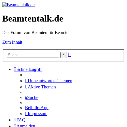
Beamtentalk.de
Das Forum von Beamten für Beamte
Zum Inhalt
Erweiterte
Suche
Suche
Schnellzugriff
Unbeantwortete Themen
Aktive Themen
Suche
Beihilfe-App
Impressum
FAQ
Anmelden