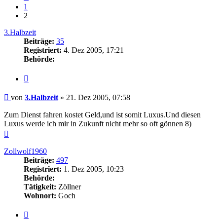
1
2
3.Halbzeit
Beiträge:
35
Registriert:
4. Dez 2005, 17:21
Behörde:
Zitieren
Beitrag
von
3.Halbzeit
»
21. Dez 2005, 07:58
Zum Dienst fahren kostet Geld,und ist somit Luxus.Und diesen
Luxus werde ich mir in Zukunft nicht mehr so oft gönnen 8)
Nach
oben
Zollwolf1960
Beiträge:
497
Registriert:
1. Dez 2005, 10:23
Behörde:
Tätigkeit:
Zöllner
Wohnort:
Goch
Zitieren