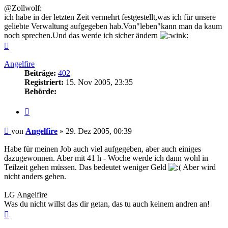
@Zollwolf:
ich habe in der letzten Zeit vermehrt festgestellt,was ich für unsere
geliebte Verwaltung aufgegeben hab.Von"leben"kann man da kaum
noch sprechen.Und das werde ich sicher ändern
Nach
oben
Angelfire
Beiträge:
402
Registriert:
15. Nov 2005, 23:35
Behörde:
Zitieren
Beitrag
von
Angelfire
»
29. Dez 2005, 00:39
Habe für meinen Job auch viel aufgegeben, aber auch einiges
dazugewonnen. Aber mit 41 h - Woche werde ich dann wohl in
Teilzeit gehen müssen. Das bedeutet weniger Geld
Aber wird
nicht anders gehen.
LG Angelfire
Was du nicht willst das dir getan, das tu auch keinem andren an!
Nach
oben