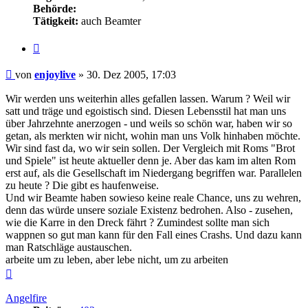
Behörde:
Tätigkeit:
auch Beamter
Zitieren
Beitrag
von
enjoylive
»
30. Dez 2005, 17:03
Wir werden uns weiterhin alles gefallen lassen. Warum ? Weil wir
satt und träge und egoistisch sind. Diesen Lebensstil hat man uns
über Jahrzehnte anerzogen - und weils so schön war, haben wir so
getan, als merkten wir nicht, wohin man uns Volk hinhaben möchte.
Wir sind fast da, wo wir sein sollen. Der Vergleich mit Roms "Brot
und Spiele" ist heute aktueller denn je. Aber das kam im alten Rom
erst auf, als die Gesellschaft im Niedergang begriffen war. Parallelen
zu heute ? Die gibt es haufenweise.
Und wir Beamte haben sowieso keine reale Chance, uns zu wehren,
denn das würde unsere soziale Existenz bedrohen. Also - zusehen,
wie die Karre in den Dreck fährt ? Zumindest sollte man sich
wappnen so gut man kann für den Fall eines Crashs. Und dazu kann
man Ratschläge austauschen.
arbeite um zu leben, aber lebe nicht, um zu arbeiten
Nach
oben
Angelfire