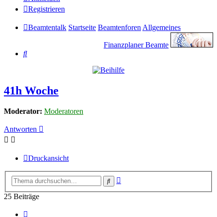
Registrieren
Beamtentalk
Startseite
Beamtenforen
Allgemeines
Finanzplaner Beamte
Suche
41h Woche
Moderator:
Moderatoren
Antworten
Druckansicht
Erweiterte
Suche
Suche
25 Beiträge
Vorherige