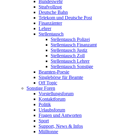
Bundeswehr
Strafvollzug
Deutsche Bahn
Telekom und Deutsche Post
Finanzämter
Lehrer
Stellentausch
Stellentausch Polizei
Stellentausch Finanzamt
Stellentausch Justiz
Stellentausch Zoll
Stellentausch Lehrer
Stellentausch Sonstige
Beamten-Poesie
Singlebörse für Beamte
Off Topic
Sonstige Foren
Vorstellungsforum
Kontaktforum
Politik
Urlaubsforum
Fragen und Antworten
Sport
Support, News & Infos
Mülltonne