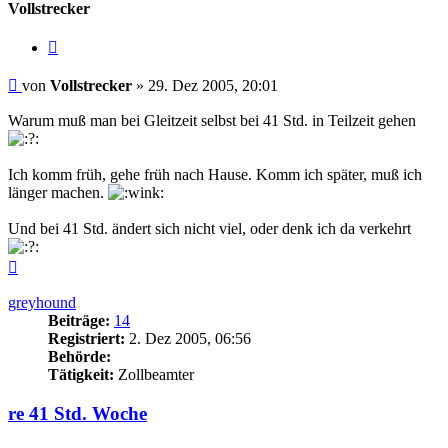
Vollstrecker
Zitieren
Beitrag
von
Vollstrecker
»
29. Dez 2005, 20:01
Warum muß man bei Gleitzeit selbst bei 41 Std. in Teilzeit gehen
Ich komm früh, gehe früh nach Hause. Komm ich später, muß ich
länger machen.
Und bei 41 Std. ändert sich nicht viel, oder denk ich da verkehrt
Nach
oben
greyhound
Beiträge:
14
Registriert:
2. Dez 2005, 06:56
Behörde:
Tätigkeit:
Zollbeamter
re 41 Std. Woche