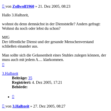
Beitrag
von
Zollwolf1960
»
21. Dez 2005, 08:23
Hallo 3.Halbzeit,
wohnst du denn demnächst in der Dienststelle? Anders gefragt:
Wohnst du noch oder lebst du schon?
MfG
Der öffentliche Dienst und der gesunde Menschenverstand
schließen einander aus.
Man sollte sich die Gelassenheit eines Stuhles zulegen können, der
muss auch mit jedem A.... klarkommen.
Nach
oben
3.Halbzeit
Beiträge:
35
Registriert:
4. Dez 2005, 17:21
Behörde:
Zitieren
Beitrag
von
3.Halbzeit
»
27. Dez 2005, 08:27