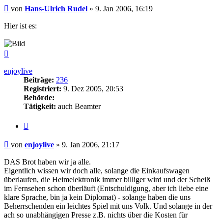
Beitrag
von
Hans-Ulrich Rudel
»
9. Jan 2006, 16:19
Hier ist es:
Nach
oben
enjoylive
Beiträge:
236
Registriert:
9. Dez 2005, 20:53
Behörde:
Tätigkeit:
auch Beamter
Zitieren
Beitrag
von
enjoylive
»
9. Jan 2006, 21:17
DAS Brot haben wir ja alle.
Eigentlich wissen wir doch alle, solange die Einkaufswagen
überlaufen, die Heimelektronik immer billiger wird und der Scheiß
im Fernsehen schon überläuft (Entschuldigung, aber ich liebe eine
klare Sprache, bin ja kein Diplomat) - solange haben die uns
Beherrschenden ein leichtes Spiel mit uns Volk. Und solange in der
ach so unabhängigen Presse z.B. nichts über die Kosten für