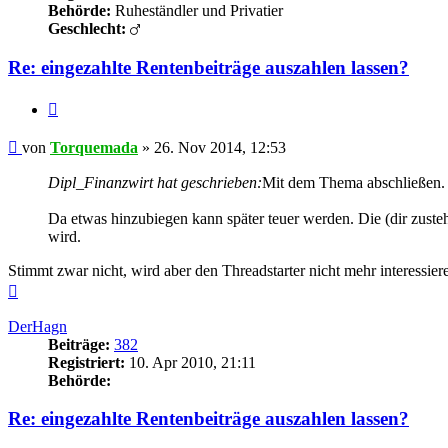
Behörde:
Ruheständler und Privatier
Geschlecht:
Re: eingezahlte Rentenbeiträge auszahlen lassen?
Zitieren
Beitrag
von
Torquemada
»
26. Nov 2014, 12:53
Dipl_Finanzwirt hat geschrieben:
Mit dem Thema abschließen.
Da etwas hinzubiegen kann später teuer werden. Die (dir zusteh
wird.
Stimmt zwar nicht, wird aber den Threadstarter nicht mehr interessier
Nach
oben
DerHagn
Beiträge:
382
Registriert:
10. Apr 2010, 21:11
Behörde:
Re: eingezahlte Rentenbeiträge auszahlen lassen?