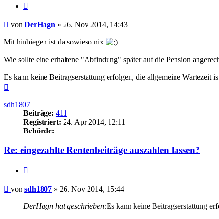
Zitieren
Beitrag
von
DerHagn
»
26. Nov 2014, 14:43
Mit hinbiegen ist da sowieso nix
Wie sollte eine erhaltene "Abfindung" später auf die Pension angere
Es kann keine Beitragserstattung erfolgen, die allgemeine Wartezeit is
Nach
oben
sdh1807
Beiträge:
411
Registriert:
24. Apr 2014, 12:11
Behörde:
Re: eingezahlte Rentenbeiträge auszahlen lassen?
Zitieren
Beitrag
von
sdh1807
»
26. Nov 2014, 15:44
DerHagn hat geschrieben:
Es kann keine Beitragserstattung erf