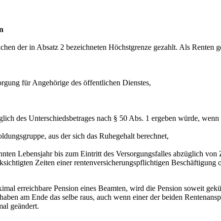
n
hen der in Absatz 2 bezeichneten Höchstgrenze gezahlt. Als Renten g
orgung für Angehörige des öffentlichen Dienstes,
üglich des Unterschiedsbetrages nach § 50 Abs. 1 ergeben würde, wen
oldungsgruppe, aus der sich das Ruhegehalt berechnet,
hnten Lebensjahr bis zum Eintritt des Versorgungsfalles abzüglich von 
ksichtigten Zeiten einer rentenversicherungspflichtigen Beschäftigung o
imal erreichbare Pension eines Beamten, wird die Pension soweit gekü
 haben am Ende das selbe raus, auch wenn einer der beiden Rentenansp
al geändert.