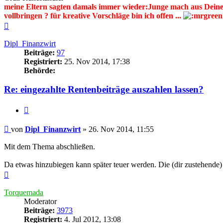
meine Eltern sagten damals immer wieder:Junge mach aus Deinem
vollbringen ? für kreative Vorschläge bin ich offen ...
Nach
oben
Dipl_Finanzwirt
Beiträge:
97
Registriert:
25. Nov 2014, 17:38
Behörde:
Re: eingezahlte Rentenbeiträge auszahlen lassen?
Zitieren
Beitrag
von
Dipl_Finanzwirt
»
26. Nov 2014, 11:55
Mit dem Thema abschließen.
Da etwas hinzubiegen kann später teuer werden. Die (dir zustehende) 
Nach
oben
Torquemada
Moderator
Beiträge:
3973
Registriert:
4. Jul 2012, 13:08