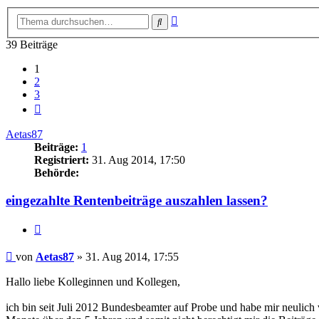
Erweiterte
Suche
Suche
39 Beiträge
1
2
3
Nächste
Aetas87
Beiträge:
1
Registriert:
31. Aug 2014, 17:50
Behörde:
eingezahlte Rentenbeiträge auszahlen lassen?
Zitieren
Beitrag
von
Aetas87
»
31. Aug 2014, 17:55
Hallo liebe Kolleginnen und Kollegen,
ich bin seit Juli 2012 Bundesbeamter auf Probe und habe mir neulich