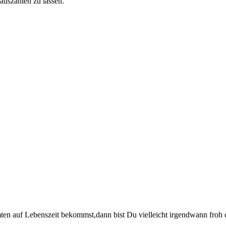
auszahlen zu lassen.
en auf Lebenszeit bekommst,dann bist Du vielleicht irgendwann froh d