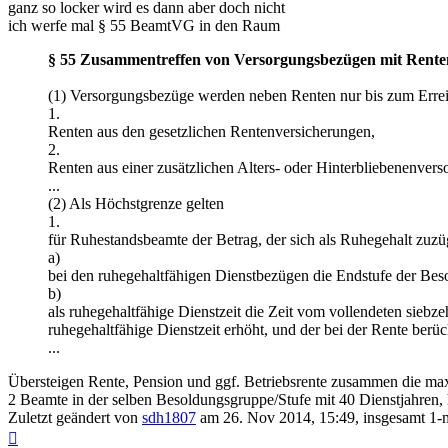
ganz so locker wird es dann aber doch nicht
ich werfe mal § 55 BeamtVG in den Raum
§ 55 Zusammentreffen von Versorgungsbezügen mit Rente
(1) Versorgungsbezüge werden neben Renten nur bis zum Erreic
1.
Renten aus den gesetzlichen Rentenversicherungen,
2.
Renten aus einer zusätzlichen Alters- oder Hinterbliebenenvers
...
(2) Als Höchstgrenze gelten
1.
für Ruhestandsbeamte der Betrag, der sich als Ruhegehalt zuz
a)
bei den ruhegehaltfähigen Dienstbezügen die Endstufe der Bes
b)
als ruhegehaltfähige Dienstzeit die Zeit vom vollendeten siebze
ruhegehaltfähige Dienstzeit erhöht, und der bei der Rente berüc
...
Übersteigen Rente, Pension und ggf. Betriebsrente zusammen die max
2 Beamte in der selben Besoldungsgruppe/Stufe mit 40 Dienstjahren,
Zuletzt geändert von
sdh1807
am 26. Nov 2014, 15:49, insgesamt 1-m
Nach