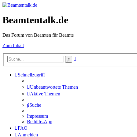
Beamtentalk.de
Das Forum von Beamten für Beamte
Zum Inhalt
Erweiterte
Suche
Suche
Schnellzugriff
Unbeantwortete Themen
Aktive Themen
Suche
Impressum
Beihilfe-App
FAQ
Anmelden