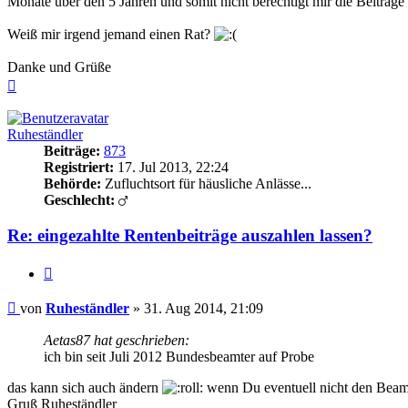
Monate über den 5 Jahren und somit nicht berechtigt mir die Beiträge 
Weiß mir irgend jemand einen Rat?
Danke und Grüße
Nach
oben
Ruheständler
Beiträge:
873
Registriert:
17. Jul 2013, 22:24
Behörde:
Zufluchtsort für häusliche Anlässe...
Geschlecht:
Re: eingezahlte Rentenbeiträge auszahlen lassen?
Zitieren
Beitrag
von
Ruheständler
»
31. Aug 2014, 21:09
Aetas87 hat geschrieben:
ich bin seit Juli 2012 Bundesbeamter auf Probe
das kann sich auch ändern
wenn Du eventuell nicht den Beamt
Gruß Ruheständler