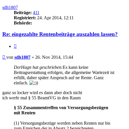
oben
sdh1807
Beiträge:
411
Registriert:
24. Apr 2014, 12:11
Behörde:
Re: eingezahlte Rentenbeiträge auszahlen lassen?
Zitieren
Beitrag
von
sdh1807
»
26. Nov 2014, 15:44
DerHagn hat geschrieben:
Es kann keine
Beitragserstattung erfolgen, die allgemeine Wartezeit ist
erfüllt, daher später Anspruch auf ne Rente. Ganz
einfach.
)
ganz so locker wird es dann aber doch nicht
ich werfe mal § 55 BeamtVG in den Raum
§ 55 Zusammentreffen von Versorgungsbezügen
mit Renten
(1) Versorgungsbezüge werden neben Renten nur bis
zum Erreichen der in Absatz 2 bezeichneten