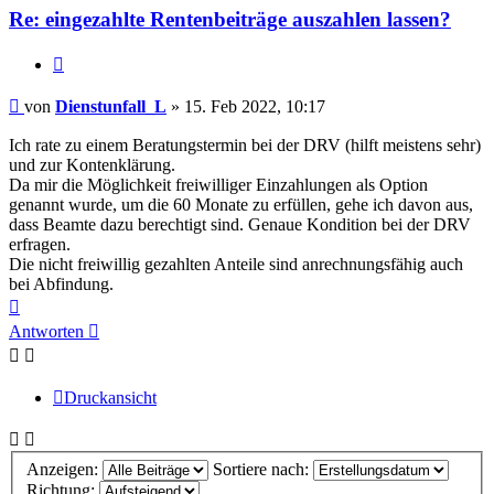
Re: eingezahlte Rentenbeiträge auszahlen lassen?
Zitieren
Beitrag
von
Dienstunfall_L
»
15. Feb 2022, 10:17
Ich rate zu einem Beratungstermin bei der DRV (hilft meistens sehr)
und zur Kontenklärung.
Da mir die Möglichkeit freiwilliger Einzahlungen als Option
genannt wurde, um die 60 Monate zu erfüllen, gehe ich davon aus,
dass Beamte dazu berechtigt sind. Genaue Kondition bei der DRV
erfragen.
Die nicht freiwillig gezahlten Anteile sind anrechnungsfähig auch
bei Abfindung.
Nach
oben
Antworten
Druckansicht
Anzeigen:
Sortiere nach:
Richtung: