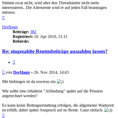
Stimmt zwar nicht, wird aber den Threadstarter nicht mehr
interessieren.. Die Altersrente wird er auf jeden Fall beantragen
müssen.
Nach
oben
DerHagn
Beiträge:
382
Registriert:
10. Apr 2010, 21:11
Behörde:
Re: eingezahlte Rentenbeiträge auszahlen lassen?
Zitieren
Beitrag
von
DerHagn
»
26. Nov 2014, 14:43
Mit hinbiegen ist da sowieso nix
Wie sollte eine erhaltene "Abfindung" später auf die Pension
angerechnet werden?
Es kann keine Beitragserstattung erfolgen, die allgemeine Wartezeit
ist erfüllt, daher später Anspruch auf ne Rente. Ganz einfach.
)
Nach