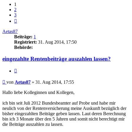
1
2
3
Nächste
Aetas87
Beiträge:
1
Registriert:
31. Aug 2014, 17:50
Behörde:
eingezahlte Rentenbeiträge auszahlen lassen?
Zitieren
Beitrag
von
Aetas87
»
31. Aug 2014, 17:55
Hallo liebe Kolleginnen und Kollegen,
ich bin seit Juli 2012 Bundesbeamter auf Probe und habe mir
neulich von der Rentenversicherung meine Auskunft bezüglich der
bisher eingezahlten Beiträge geben lassen. Laut deren Berechnung
bin ich 3 Monate über den 5 Jahren und somit nicht berechtigt mir
die Beiträge auszahlen zu lassen.