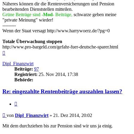
Näheres können dir die Rentenversicherungen und Pension
bearbeitenden Dienststellen mitteilen.
Grüne Beiträge sind -
Mod
- Beiträge,
schwarze geben meine
"private Meinung" wieder!
---------
Wenn der Staat versagt http://www.harrywoerz.de/?pg=0
Totale Überwachung stoppen
http://www.pro-bargeld.com/gefahr-fuer-deutsche-sparer.html
Nach
oben
Dipl_Finanzwirt
Beiträge:
97
Registriert:
25. Nov 2014, 17:38
Behörde:
Re: eingezahlte Rentenbeiträge auszahlen lassen?
Zitieren
Beitrag
von
Dipl_Finanzwirt
»
21. Dez 2014, 20:02
Mit dem durchziehen bis zur Pension sind wir uns ja einig.