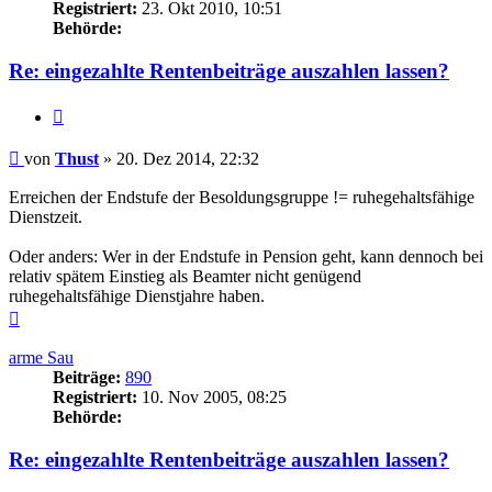
Registriert:
23. Okt 2010, 10:51
Behörde:
Re: eingezahlte Rentenbeiträge auszahlen lassen?
Zitieren
Beitrag
von
Thust
»
20. Dez 2014, 22:32
Erreichen der Endstufe der Besoldungsgruppe != ruhegehaltsfähige
Dienstzeit.
Oder anders: Wer in der Endstufe in Pension geht, kann dennoch bei
relativ spätem Einstieg als Beamter nicht genügend
ruhegehaltsfähige Dienstjahre haben.
Nach
oben
arme Sau
Beiträge:
890
Registriert:
10. Nov 2005, 08:25
Behörde:
Re: eingezahlte Rentenbeiträge auszahlen lassen?