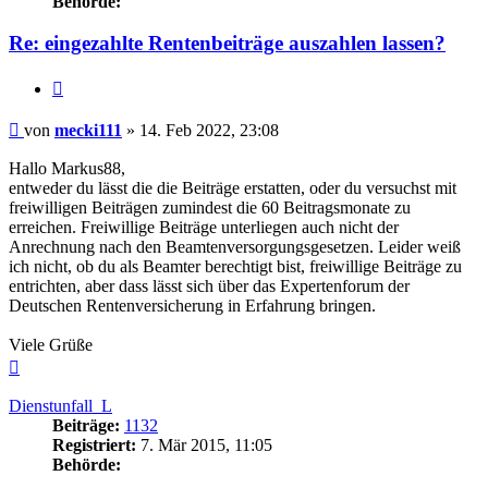
Behörde:
Re: eingezahlte Rentenbeiträge auszahlen lassen?
Zitieren
Beitrag
von
mecki111
»
14. Feb 2022, 23:08
Hallo Markus88,
entweder du lässt die die Beiträge erstatten, oder du versuchst mit
freiwilligen Beiträgen zumindest die 60 Beitragsmonate zu
erreichen. Freiwillige Beiträge unterliegen auch nicht der
Anrechnung nach den Beamtenversorgungsgesetzen. Leider weiß
ich nicht, ob du als Beamter berechtigt bist, freiwillige Beiträge zu
entrichten, aber dass lässt sich über das Expertenforum der
Deutschen Rentenversicherung in Erfahrung bringen.
Viele Grüße
Nach
oben
Dienstunfall_L
Beiträge:
1132
Registriert:
7. Mär 2015, 11:05
Behörde: