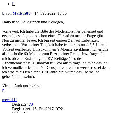
Zitieren
Beitrag
von
Markus88
»
14. Feb 2022, 18:36
Hallo liebe Kolleginnen und Kollegen,
vorneweg: Ich habe die Bitte des Moderators hier beherzigt und
erstmal gesucht, ob es schon einen Thread zu meiner Frage gibt.
Nun zu meiner Frage: Ich bin seit einiger Zeit auf Lebenszeit
verbeamtet. Vor meiner Tätigkeit habe ich bereits rund 3,5 Jahre in
Vollzeit gearbeitet. Hinzukommen 9 Monate Zivildienst. Ich erfülle
also nicht die 60 Monate zum Bezug einer Rente. Jetzt frage ich
mich, ob eine Erstattung der RV-Beiträge (also des
Arbeitnehmeranteils) sinnvoll ist? Vor allem frage ich mich das, da
ich vermutlich nicht die 40 Dienstjahre erreichen werde (es sei denn
ich arbeite bis ich älter als 70 Jahre bin, würde das überhaupt
gehen/erlaubt sein?).
Vielen Dank und Grüße!
Nach
oben
mecki111
Beiträge:
73
Registriert:
15. Feb 2017, 07:21