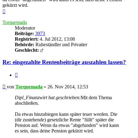
gekürzt wird.
Nach
oben
Torquemada
Moderator
Beiträge:
3973
Registriert:
4. Jul 2012, 13:08
Behörde:
Ruheständler und Privatier
Geschlecht:
Re: eingezahlte Rentenbeiträge auszahlen lassen?
Zitieren
Beitrag
von
Torquemada
»
26. Nov 2014, 12:53
Dipl_Finanzwirt hat geschrieben:
Mit dem Thema
abschließen.
Da etwas hinzubiegen kann später teuer werden. Die
(dir zustehende) gesetzliche Rente "füllt" später die
Pension auf. Wenn da etwas "abgefunden" wird kann
es sein, dass deine Pension gekürzt wird.