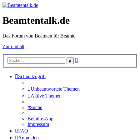
Beamtentalk.de
Das Forum von Beamten für Beamte
Zum Inhalt
Erweiterte
Suche
Suche
Schnellzugriff
Unbeantwortete Themen
Aktive Themen
Suche
Beihilfe-App
Impressum
FAQ
Anmelden