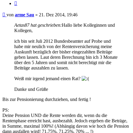
Zitieren
Beitrag
von
arme Sau
»
21. Dez 2014, 19:46
Aetas87 hat geschrieben:
Hallo liebe Kolleginnen und
Kollegen,
ich bin seit Juli 2012 Bundesbeamter auf Probe und
habe mir neulich von der Rentenversicherung meine
Auskunft bezüglich der bisher eingezahlten Beiträge
geben lassen. Laut deren Berechnung bin ich 3 Monate
über den 5 Jahren und somit nicht berechtigt mir die
Beiträge auszahlen zu lassen.
Weiß mir irgend jemand einen Rat?
Danke und Grüße
Bis zur Pensionierung durchziehen, und fertig !
PS:
Deine Pension UND die Rente werden dir, wenn du die
Rentenphase erreicht hast, ausbezahlt. Jedoch ergeben die Beträge,
in Summe, maximal 100%! (Abhängig davon wie hoch die Pension
dann ausfallen wird! 71,75%, 71,25%, 70% ... !)