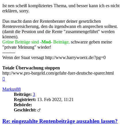
Ist nen scheiß kompliziertes Thema, und besser kann ich es nicht
erklären, sorry.
Das macht dann der Rentenberater deiner gesetzlichen
Rentenversicherung, den du irgendwann eh ansprechen solltest.
(damit die Pesnion und die Rente "zusammengeführt" werden
können).
Grüne Beiträge sind -
Mod
- Beiträge,
schwarze geben meine
"private Meinung" wieder!
---------
Wenn der Staat versagt http://www.harrywoerz.de/?pg=0
Totale Überwachung stoppen
http://www.pro-bargeld.com/gefahr-fuer-deutsche-sparer.html
Nach
oben
Markus88
Beiträge:
3
Registriert:
13. Feb 2022, 11:21
Behörde:
Geschlecht:
Re: eingezahlte Rentenbeiträge auszahlen lassen?