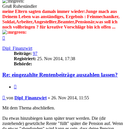
Gruß Ruheständler
meine Eltern sagten damals immer wieder:Junge mach aus
Deinem Leben was anständiges, Ergebnis : Feinmechaniker,
Soldat,Arbeiter,Angestellter,Beamter,Pensionär,was soll ich
noch vollbringen ? für kreative Vorschläge bin ich offen ...
Nach
oben
Dipl_Finanzwirt
Beiträge:
97
Registriert:
25. Nov 2014, 17:38
Behörde:
Re: eingezahlte Rentenbeiträge auszahlen lassen?
Zitieren
Beitrag
von
Dipl_Finanzwirt
»
26. Nov 2014, 11:55
Mit dem Thema abschließen.
Da etwas hinzubiegen kann später teuer werden. Die (dir
zustehende) gesetzliche Rente "füllt" später die Pension auf. Wenn
da etwas "abgefunden" wird kann es sein, dass deine Pension