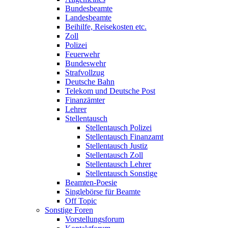
Bundesbeamte
Landesbeamte
Beihilfe, Reisekosten etc.
Zoll
Polizei
Feuerwehr
Bundeswehr
Strafvollzug
Deutsche Bahn
Telekom und Deutsche Post
Finanzämter
Lehrer
Stellentausch
Stellentausch Polizei
Stellentausch Finanzamt
Stellentausch Justiz
Stellentausch Zoll
Stellentausch Lehrer
Stellentausch Sonstige
Beamten-Poesie
Singlebörse für Beamte
Off Topic
Sonstige Foren
Vorstellungsforum