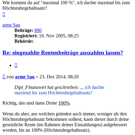
Wie kommst du auf "maximal 100 %", ich dachte maximal bis zum
Höchtsruhegehaltssatz?
Nach
oben
arme Sau
Beiträge:
890
Registriert:
10. Nov 2005, 08:25
Behörde:
Re: eingezahlte Rentenbeiträge auszahlen lassen?
Zitieren
Beitrag
von
arme Sau
»
23. Dez 2014, 08:20
Dipl_Finanzwirt hat geschrieben:
,,, ich dachte
maximal bis zum Höchtsruhegehaltssatz?
Richtig, das sind dann
Deine
100%
.
Wenn du aber, aus welchen gründen auch immer, weniger als den
Höchtsruhegehaltssatz bekommen solltest, kann dieser durch deine
gesetzliche Rente (im Rahmen deiner Einzahlungen) aufgebessert
werden, bis an 100% (Höchtsruhegehaltssatz).