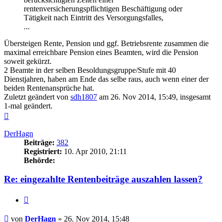
rentenversicherungspflichtigen Beschäftigung oder
Tätigkeit nach Eintritt des Versorgungsfalles,
...
Übersteigen Rente, Pension und ggf. Betriebsrente zusammen die
maximal erreichbare Pension eines Beamten, wird die Pension
soweit gekürzt.
2 Beamte in der selben Besoldungsgruppe/Stufe mit 40
Dienstjahren, haben am Ende das selbe raus, auch wenn einer der
beiden Rentenansprüche hat.
Zuletzt geändert von
sdh1807
am 26. Nov 2014, 15:49, insgesamt
1-mal geändert.
Nach
oben
DerHagn
Beiträge:
382
Registriert:
10. Apr 2010, 21:11
Behörde:
Re: eingezahlte Rentenbeiträge auszahlen lassen?
Zitieren
Beitrag
von
DerHagn
»
26. Nov 2014, 15:48