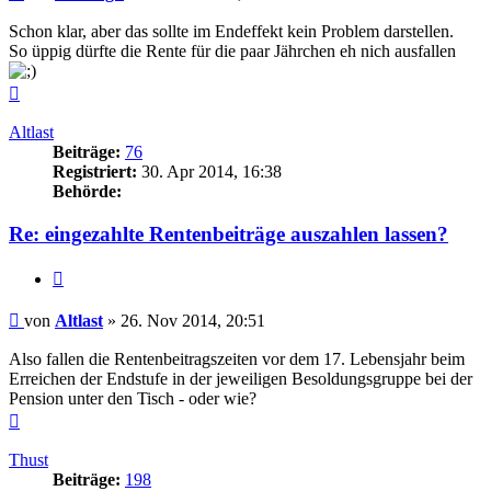
Schon klar, aber das sollte im Endeffekt kein Problem darstellen.
So üppig dürfte die Rente für die paar Jährchen eh nich ausfallen
Nach
oben
Altlast
Beiträge:
76
Registriert:
30. Apr 2014, 16:38
Behörde:
Re: eingezahlte Rentenbeiträge auszahlen lassen?
Zitieren
Beitrag
von
Altlast
»
26. Nov 2014, 20:51
Also fallen die Rentenbeitragszeiten vor dem 17. Lebensjahr beim
Erreichen der Endstufe in der jeweiligen Besoldungsgruppe bei der
Pension unter den Tisch - oder wie?
Nach
oben
Thust
Beiträge:
198