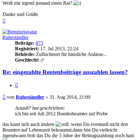
Weiß mir irgend jemand einen Rat?
Danke und Grüße
Nach
oben
Ruheständler
Beiträge:
873
Registriert:
17. Jul 2013, 22:24
Behörde:
Zufluchtsort für häusliche Anlässe...
Geschlecht:
Re: eingezahlte Rentenbeiträge auszahlen lassen?
Zitieren
Beitrag
von
Ruheständler
»
31. Aug 2014, 21:09
Aetas87 hat geschrieben:
ich bin seit Juli 2012 Bundesbeamter auf Probe
das kann sich auch ändern
wenn Du eventuell nicht den
Beamten auf Lebenszeit bekommst,dann bist Du vielleicht
irgendwann froh das Du die 5 Jahre der Beitragszahlung noch hast