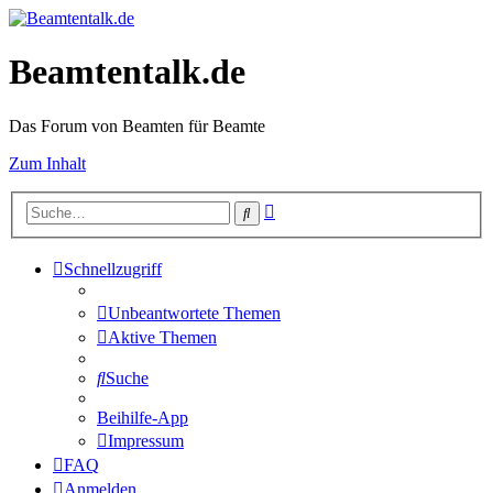
Beamtentalk.de
Das Forum von Beamten für Beamte
Zum Inhalt
Erweiterte
Suche
Suche
Schnellzugriff
Unbeantwortete Themen
Aktive Themen
Suche
Beihilfe-App
Impressum
FAQ
Anmelden