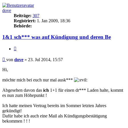
dove
Beiträge:
307
Registriert:
1. Jan 2009, 18:36
Behörde:
1&1 sch*** was auf Kündigung und deren Be
Zitieren
Beitrag
von
dove
»
23. Jul 2014, 15:57
Hi,
möchte mich bei euch nur mal ausk***
Abgesehen davon das
ich
1+1 für einen dr*** Laden halte, kommt
es nun zum Höhepunkt !
Ich hatte meinen Vertrag bereits im Sommer letzten Jahres
gekündigt!
Dafür habe ich auch eine Mail als Kündigungsbestätigung
bekommen ! ! !