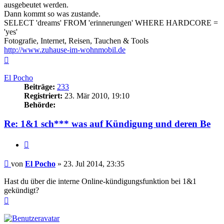
ausgebeutet werden.
Dann kommt so was zustande.
SELECT 'dreams' FROM 'erinnerungen' WHERE HARDCORE =
'yes'
Fotografie, Internet, Reisen, Tauchen & Tools
http://www.zuhause-im-wohnmobil.de
Nach
oben
El Pocho
Beiträge:
233
Registriert:
23. Mär 2010, 19:10
Behörde:
Re: 1&1 sch*** was auf Kündigung und deren Be
Zitieren
Beitrag
von
El Pocho
»
23. Jul 2014, 23:35
Hast du über die interne Online-kündigungsfunktion bei 1&1
gekündigt?
Nach
oben