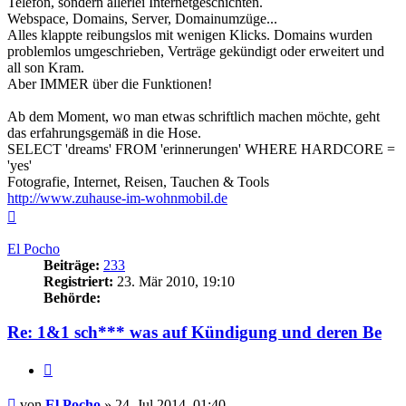
Telefon, sondern allerlei Internetgeschichten.
Webspace, Domains, Server, Domainumzüge...
Alles klappte reibungslos mit wenigen Klicks. Domains wurden
problemlos umgeschrieben, Verträge gekündigt oder erweitert und
all son Kram.
Aber IMMER über die Funktionen!
Ab dem Moment, wo man etwas schriftlich machen möchte, geht
das erfahrungsgemäß in die Hose.
SELECT 'dreams' FROM 'erinnerungen' WHERE HARDCORE =
'yes'
Fotografie, Internet, Reisen, Tauchen & Tools
http://www.zuhause-im-wohnmobil.de
Nach
oben
El Pocho
Beiträge:
233
Registriert:
23. Mär 2010, 19:10
Behörde:
Re: 1&1 sch*** was auf Kündigung und deren Be
Zitieren
Beitrag
von
El Pocho
»
24. Jul 2014, 01:40