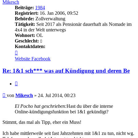
Mikesch
Beiträge:
1984
Registriert:
16. Jan 2006, 09:52
Behörde:
Zollverwaltung
Tätigkeit:
Seit 2017 als Pensionär dauerhaft als Nomade im
4x4 in der Welt unterwegs
Wohnort:
OL
Geschlecht:
Kontaktdaten:
Kontaktdaten
von
Website
Facebook
Mikesch
Re: 1&1 sch*** was auf Kündigung und deren Be
Zitieren
Beitrag
von
Mikesch
»
24. Jul 2014, 00:23
El Pocho hat geschrieben:
Hast du über die interne
Online-kündigungsfunktion bei 1&1 gekündigt?
Stimmt, das mal als Tipp, eher ein Muss!
Ich habe mittlerweile seit fast Jahrzehnten mit 1&1 zu tun, nicht wg.