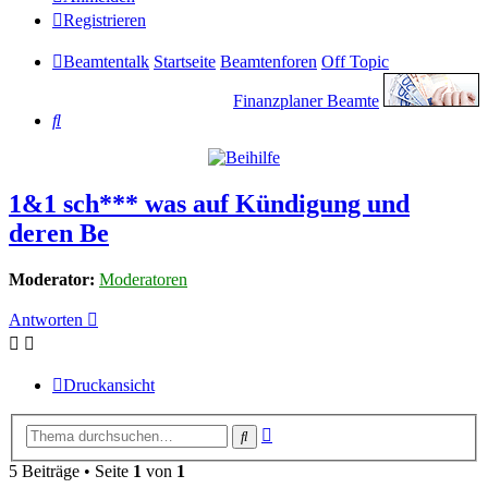
Registrieren
Beamtentalk
Startseite
Beamtenforen
Off Topic
Finanzplaner Beamte
Suche
1&1 sch*** was auf Kündigung und
deren Be
Moderator:
Moderatoren
Antworten
Druckansicht
Erweiterte
Suche
Suche
5 Beiträge • Seite
1
von
1