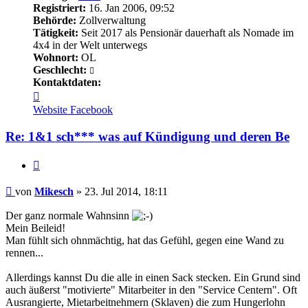
Registriert:
16. Jan 2006, 09:52
Behörde:
Zollverwaltung
Tätigkeit:
Seit 2017 als Pensionär dauerhaft als Nomade im
4x4 in der Welt unterwegs
Wohnort:
OL
Geschlecht:
Kontaktdaten:
Kontaktdaten
von
Website
Facebook
Mikesch
Re: 1&1 sch*** was auf Kündigung und deren Be
Zitieren
Beitrag
von
Mikesch
»
23. Jul 2014, 18:11
Der ganz normale Wahnsinn
Mein Beileid!
Man fühlt sich ohnmächtig, hat das Gefühl, gegen eine Wand zu
rennen...
Allerdings kannst Du die alle in einen Sack stecken. Ein Grund sind
auch äußerst "motivierte" Mitarbeiter in den "Service Centern". Oft
Ausrangierte, Mietarbeitnehmern (Sklaven) die zum Hungerlohn