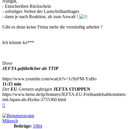
Nungut,
- Einschreiben Rückschein
- sofortiges Verbot der Lastschriftauftrages
- dann je nach Reaktion, ab zum Anwalt !
Gibt es denn keine Firma mehr die vernünftig arbeitet ?
Ich könnte ko***
Dove
JEFTA gefährlicher als TTIP
https://www.youtube.com/watch?v=1c9yFM-YnBo
11:15 min
Der
EU
Grenzen aufzeigen
JEFTA STOPPEN
https://www.heise.de/tp/features/JEFTA-EU-Freihandelsabkommen-
mit-Japan-als-Hydra-3755360.html
Nach
oben
Mikesch
Beiträge:
1984