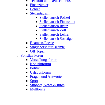
Telekom und Deutsche Post
Finanzämter
Lehrer
Stellentausch
Stellentausch Polizei
Stellentausch Finanzamt
Stellentausch Justiz
Stellentausch Zoll
Stellentausch Lehrer
Stellentausch Sonstige
Beamten-Poesie
Singlebörse für Beamte
Off Topic
Sonstige Foren
Vorstellungsforum
Kontaktforum
Politik
Urlaubsforum
Fragen und Antworten
Sport
Support, News & Infos
Mülltonne