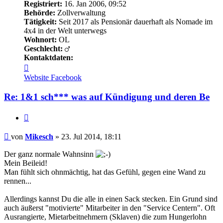
Registriert:
16. Jan 2006, 09:52
Behörde:
Zollverwaltung
Tätigkeit:
Seit 2017 als Pensionär dauerhaft als Nomade im
4x4 in der Welt unterwegs
Wohnort:
OL
Geschlecht:
Kontaktdaten:
Kontaktdaten
von
Website
Facebook
Mikesch
Re: 1&1 sch*** was auf Kündigung und deren Be
Zitieren
Beitrag
von
Mikesch
»
23. Jul 2014, 18:11
Der ganz normale Wahnsinn
Mein Beileid!
Man fühlt sich ohnmächtig, hat das Gefühl, gegen eine Wand zu
rennen...
Allerdings kannst Du die alle in einen Sack stecken. Ein Grund sind
auch äußerst "motivierte" Mitarbeiter in den "Service Centern". Oft
Ausrangierte, Mietarbeitnehmern (Sklaven) die zum Hungerlohn