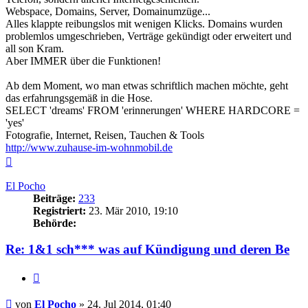
Webspace, Domains, Server, Domainumzüge...
Alles klappte reibungslos mit wenigen Klicks. Domains wurden
problemlos umgeschrieben, Verträge gekündigt oder erweitert und
all son Kram.
Aber IMMER über die Funktionen!
Ab dem Moment, wo man etwas schriftlich machen möchte, geht
das erfahrungsgemäß in die Hose.
SELECT 'dreams' FROM 'erinnerungen' WHERE HARDCORE =
'yes'
Fotografie, Internet, Reisen, Tauchen & Tools
http://www.zuhause-im-wohnmobil.de
Nach
oben
El Pocho
Beiträge:
233
Registriert:
23. Mär 2010, 19:10
Behörde:
Re: 1&1 sch*** was auf Kündigung und deren Be
Zitieren
Beitrag
von
El Pocho
»
24. Jul 2014, 01:40