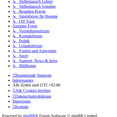
↳ Stellentausch Lehrer
↳ Stellentausch Sonstige
↳ Beamten-Poesie
↳ Singlebörse für Beamte
↳ Off Topic
Sonstige Foren
↳ Vorstellungsforum
↳ Kontaktforum
↳ Politik
↳ Urlaubsforum
↳ Fragen und Antworten
↳ Sport
↳ Support, News & Infos
↳ Mülltonne
Beamtentalk
Startseite
Interessantes
Alle Zeiten sind
UTC+02:00
Alle Cookies löschen
Datenschutzerklärung
Impressum
Kontakt
Powered by
phpBB
® Forum Software © phpBB Limited