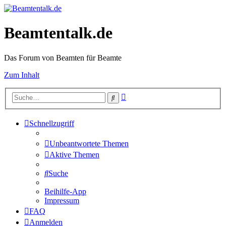
Beamtentalk.de
Das Forum von Beamten für Beamte
Zum Inhalt
Erweiterte
Suche
Suche
Schnellzugriff
Unbeantwortete Themen
Aktive Themen
Suche
Beihilfe-App
Impressum
FAQ
Anmelden