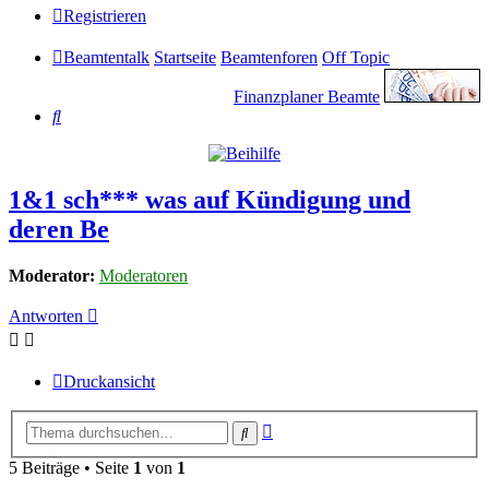
Registrieren
Beamtentalk
Startseite
Beamtenforen
Off Topic
Finanzplaner Beamte
Suche
1&1 sch*** was auf Kündigung und
deren Be
Moderator:
Moderatoren
Antworten
Druckansicht
Erweiterte
Suche
Suche
5 Beiträge • Seite
1
von
1