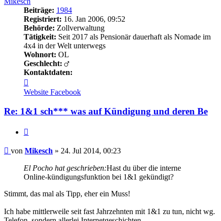
Mikesch
Beiträge:
1984
Registriert:
16. Jan 2006, 09:52
Behörde:
Zollverwaltung
Tätigkeit:
Seit 2017 als Pensionär dauerhaft als Nomade im
4x4 in der Welt unterwegs
Wohnort:
OL
Geschlecht:
Kontaktdaten:
Kontaktdaten
von
Website
Facebook
Mikesch
Re: 1&1 sch*** was auf Kündigung und deren Be
Zitieren
Beitrag
von
Mikesch
»
24. Jul 2014, 00:23
El Pocho hat geschrieben:
Hast du über die interne
Online-kündigungsfunktion bei 1&1 gekündigt?
Stimmt, das mal als Tipp, eher ein Muss!
Ich habe mittlerweile seit fast Jahrzehnten mit 1&1 zu tun, nicht wg.
Telefon, sondern allerlei Internetgeschichten.