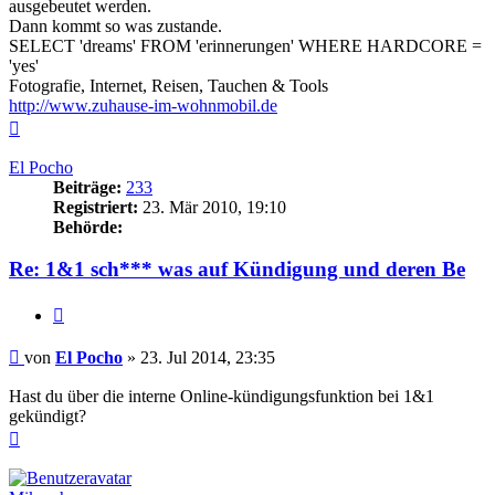
ausgebeutet werden.
Dann kommt so was zustande.
SELECT 'dreams' FROM 'erinnerungen' WHERE HARDCORE =
'yes'
Fotografie, Internet, Reisen, Tauchen & Tools
http://www.zuhause-im-wohnmobil.de
Nach
oben
El Pocho
Beiträge:
233
Registriert:
23. Mär 2010, 19:10
Behörde:
Re: 1&1 sch*** was auf Kündigung und deren Be
Zitieren
Beitrag
von
El Pocho
»
23. Jul 2014, 23:35
Hast du über die interne Online-kündigungsfunktion bei 1&1
gekündigt?
Nach
oben