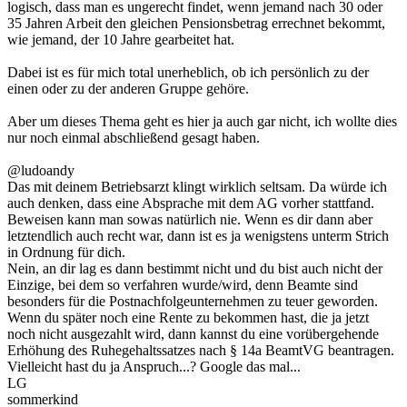
logisch, dass man es ungerecht findet, wenn jemand nach 30 oder
35 Jahren Arbeit den gleichen Pensionsbetrag errechnet bekommt,
wie jemand, der 10 Jahre gearbeitet hat.
Dabei ist es für mich total unerheblich, ob ich persönlich zu der
einen oder zu der anderen Gruppe gehöre.
Aber um dieses Thema geht es hier ja auch gar nicht, ich wollte dies
nur noch einmal abschließend gesagt haben.
@ludoandy
Das mit deinem Betriebsarzt klingt wirklich seltsam. Da würde ich
auch denken, dass eine Absprache mit dem AG vorher stattfand.
Beweisen kann man sowas natürlich nie. Wenn es dir dann aber
letztendlich auch recht war, dann ist es ja wenigstens unterm Strich
in Ordnung für dich.
Nein, an dir lag es dann bestimmt nicht und du bist auch nicht der
Einzige, bei dem so verfahren wurde/wird, denn Beamte sind
besonders für die Postnachfolgeunternehmen zu teuer geworden.
Wenn du später noch eine Rente zu bekommen hast, die ja jetzt
noch nicht ausgezahlt wird, dann kannst du eine vorübergehende
Erhöhung des Ruhegehaltssatzes nach § 14a BeamtVG beantragen.
Vielleicht hast du ja Anspruch...? Google das mal...
LG
sommerkind