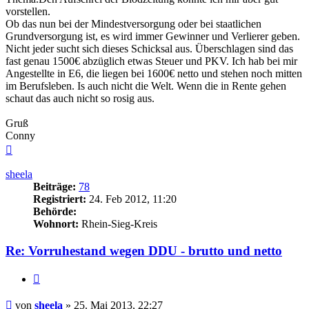
vorstellen.
Ob das nun bei der Mindestversorgung oder bei staatlichen
Grundversorgung ist, es wird immer Gewinner und Verlierer geben.
Nicht jeder sucht sich dieses Schicksal aus. Überschlagen sind das
fast genau 1500€ abzüglich etwas Steuer und PKV. Ich hab bei mir
Angestellte in E6, die liegen bei 1600€ netto und stehen noch mitten
im Berufsleben. Is auch nicht die Welt. Wenn die in Rente gehen
schaut das auch nicht so rosig aus.
Gruß
Conny
Nach
oben
sheela
Beiträge:
78
Registriert:
24. Feb 2012, 11:20
Behörde:
Wohnort:
Rhein-Sieg-Kreis
Re: Vorruhestand wegen DDU - brutto und netto
Zitieren
Beitrag
von
sheela
»
25. Mai 2013, 22:27