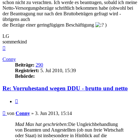
schon nicht zu verachten. Ich werde es beantragen, sobald ich meine
Netto-Versorgungsbezüge schriftlich bekommen habe (obwohl bei
der Beantragung nur nach den Bruttobeträgen gefragt wird -
übrigens auch
die Bezüge einer geringfügigen Beschäftigung
)
LG
sommerkind
Nach
oben
Conny
Beiträge:
290
Registriert:
5. Jul 2010, 15:39
Behörde:
Re: Vorruhestand wegen DDU - brutto und netto
Zitieren
Beitrag
von
Conny
»
3. Jun 2013, 15:14
Mad Max hat geschrieben:
Die Ungleichbehandlung
von Beamten und Angestellten (ob nun freie Wirtschaft
oder Staat) ist insbesondere in Hinblick auf die