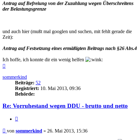
Antrag auf Befreiung von der Zuzahlung wegen Überschreitens
der Belastungsgrenze
und auch hier (mußt mal googlen und suchen, mit fehlt gerade die
Zeit):
Antrag auf Festsetzung eines ermäßigten Beitrags nach §26 Abs.4
Ich hoffe, ich konnte dir ein wenig helfen
Nach
oben
sommerkind
Beiträge:
52
Registriert:
10. Mai 2013, 09:36
Behörde:
Re: Vorruhestand wegen DDU - brutto und netto
Zitieren
Beitrag
von
sommerkind
»
26. Mai 2013, 15:36