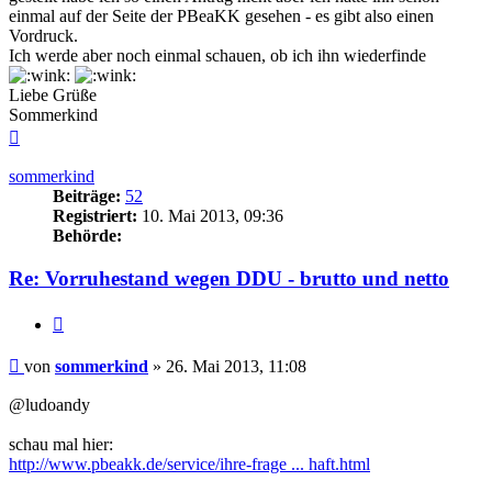
einmal auf der Seite der PBeaKK gesehen - es gibt also einen
Vordruck.
Ich werde aber noch einmal schauen, ob ich ihn wiederfinde
Liebe Grüße
Sommerkind
Nach
oben
sommerkind
Beiträge:
52
Registriert:
10. Mai 2013, 09:36
Behörde:
Re: Vorruhestand wegen DDU - brutto und netto
Zitieren
Beitrag
von
sommerkind
»
26. Mai 2013, 11:08
@ludoandy
schau mal hier:
http://www.pbeakk.de/service/ihre-frage ... haft.html‎