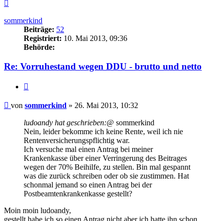
Nach
oben
sommerkind
Beiträge:
52
Registriert:
10. Mai 2013, 09:36
Behörde:
Re: Vorruhestand wegen DDU - brutto und netto
Zitieren
Beitrag
von
sommerkind
»
26. Mai 2013, 10:32
ludoandy hat geschrieben:
@ sommerkind
Nein, leider bekomme ich keine Rente, weil ich nie
Rentenversicherungspflichtig war.
Ich versuche mal einen Antrag bei meiner
Krankenkasse über einer Verringerung des Beitrages
wegen der 70% Beihilfe, zu stellen. Bin mal gespannt
was die zurück schreiben oder ob sie zustimmen. Hat
schonmal jemand so einen Antrag bei der
Postbeamtenkrankenkasse gestellt?
Moin moin ludoandy,
gestellt habe ich so einen Antrag nicht aber ich hatte ihn schon