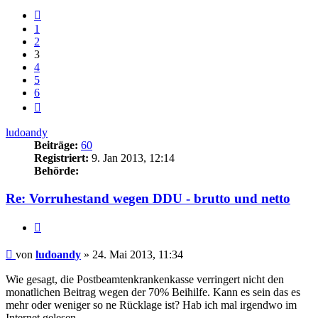
Vorherige
1
2
3
4
5
6
Nächste
ludoandy
Beiträge:
60
Registriert:
9. Jan 2013, 12:14
Behörde:
Re: Vorruhestand wegen DDU - brutto und netto
Zitieren
Beitrag
von
ludoandy
»
24. Mai 2013, 11:34
Wie gesagt, die Postbeamtenkrankenkasse verringert nicht den
monatlichen Beitrag wegen der 70% Beihilfe. Kann es sein das es
mehr oder weniger so ne Rücklage ist? Hab ich mal irgendwo im
Internet gelesen.