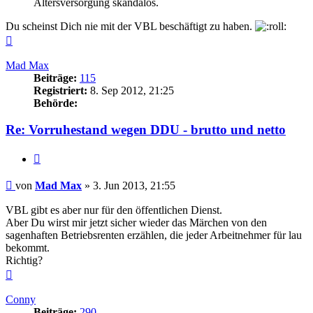
Altersversorgung skandalös.
Du scheinst Dich nie mit der VBL beschäftigt zu haben.
Nach
oben
Mad Max
Beiträge:
115
Registriert:
8. Sep 2012, 21:25
Behörde:
Re: Vorruhestand wegen DDU - brutto und netto
Zitieren
Beitrag
von
Mad Max
»
3. Jun 2013, 21:55
VBL gibt es aber nur für den öffentlichen Dienst.
Aber Du wirst mir jetzt sicher wieder das Märchen von den
sagenhaften Betriebsrenten erzählen, die jeder Arbeitnehmer für lau
bekommt.
Richtig?
Nach
oben
Conny
Beiträge:
290