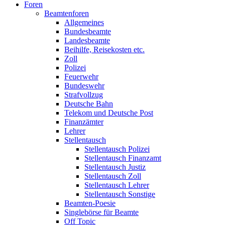
Foren
Beamtenforen
Allgemeines
Bundesbeamte
Landesbeamte
Beihilfe, Reisekosten etc.
Zoll
Polizei
Feuerwehr
Bundeswehr
Strafvollzug
Deutsche Bahn
Telekom und Deutsche Post
Finanzämter
Lehrer
Stellentausch
Stellentausch Polizei
Stellentausch Finanzamt
Stellentausch Justiz
Stellentausch Zoll
Stellentausch Lehrer
Stellentausch Sonstige
Beamten-Poesie
Singlebörse für Beamte
Off Topic