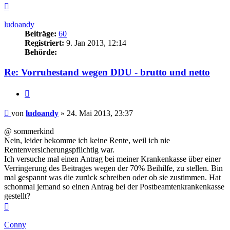
Nach
oben
ludoandy
Beiträge:
60
Registriert:
9. Jan 2013, 12:14
Behörde:
Re: Vorruhestand wegen DDU - brutto und netto
Zitieren
Beitrag
von
ludoandy
»
24. Mai 2013, 23:37
@ sommerkind
Nein, leider bekomme ich keine Rente, weil ich nie
Rentenversicherungspflichtig war.
Ich versuche mal einen Antrag bei meiner Krankenkasse über einer
Verringerung des Beitrages wegen der 70% Beihilfe, zu stellen. Bin
mal gespannt was die zurück schreiben oder ob sie zustimmen. Hat
schonmal jemand so einen Antrag bei der Postbeamtenkrankenkasse
gestellt?
Nach
oben
Conny