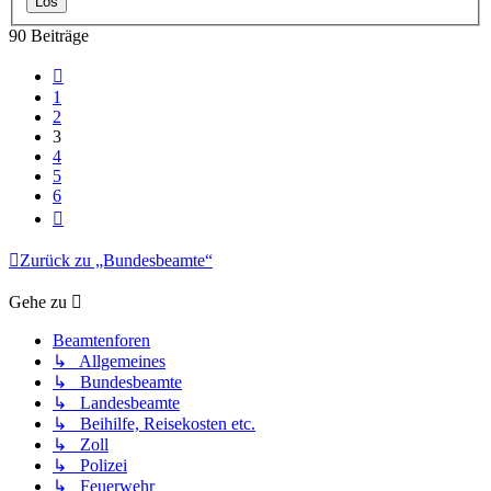
90 Beiträge
Vorherige
1
2
3
4
5
6
Nächste
Zurück zu „Bundesbeamte“
Gehe zu
Beamtenforen
↳ Allgemeines
↳ Bundesbeamte
↳ Landesbeamte
↳ Beihilfe, Reisekosten etc.
↳ Zoll
↳ Polizei
↳ Feuerwehr