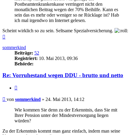
Postbeamtenkrankenkasse verringert nicht den
monatlichen Beitrag wegen der 70% Beihilfe. Kann es
sein das es mehr oder weniger so ne Rücklage ist? Hab
ich mal irgendwo im Internet gelesen.
Scheint wirklich so zu sein. Seltsame Spezialversicherung.
Nach
oben
sommerkind
Beiträge:
52
Registriert:
10. Mai 2013, 09:36
Behörde:
Re: Vorruhestand wegen DDU - brutto und netto
Zitieren
Beitrag
von
sommerkind
»
24. Mai 2013, 14:12
Wie kommen Sie denn zu der Erkenntnis, dass Sie mit
Ihrer Pension unter der Mindestversorgung liegen
würden?
Zu der Erkenntnis kommt man ganz einfach, indem man seine