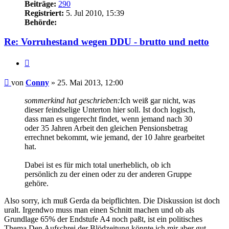
Beiträge:
290
Registriert:
5. Jul 2010, 15:39
Behörde:
Re: Vorruhestand wegen DDU - brutto und netto
Zitieren
Beitrag
von
Conny
»
25. Mai 2013, 12:00
sommerkind hat geschrieben:
Ich weiß gar nicht, was
dieser feindselige Unterton hier soll. Ist doch logisch,
dass man es ungerecht findet, wenn jemand nach 30
oder 35 Jahren Arbeit den gleichen Pensionsbetrag
errechnet bekommt, wie jemand, der 10 Jahre gearbeitet
hat.
Dabei ist es für mich total unerheblich, ob ich
persönlich zu der einen oder zu der anderen Gruppe
gehöre.
Also sorry, ich muß Gerda da beipflichten. Die Diskussion ist doch
uralt. Irgendwo muss man einen Schnitt machen und ob als
Grundlage 65% der Endstufe A4 noch paßt, ist ein politisches
Thema.Den Aufschrei der Blödzeitung könnte ich mir aber gut