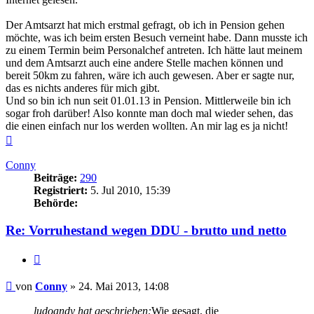
Der Amtsarzt hat mich erstmal gefragt, ob ich in Pension gehen
möchte, was ich beim ersten Besuch verneint habe. Dann musste ich
zu einem Termin beim Personalchef antreten. Ich hätte laut meinem
und dem Amtsarzt auch eine andere Stelle machen können und
bereit 50km zu fahren, wäre ich auch gewesen. Aber er sagte nur,
das es nichts anderes für mich gibt.
Und so bin ich nun seit 01.01.13 in Pension. Mittlerweile bin ich
sogar froh darüber! Also konnte man doch mal wieder sehen, das
die einen einfach nur los werden wollten. An mir lag es ja nicht!
Nach
oben
Conny
Beiträge:
290
Registriert:
5. Jul 2010, 15:39
Behörde:
Re: Vorruhestand wegen DDU - brutto und netto
Zitieren
Beitrag
von
Conny
»
24. Mai 2013, 14:08
ludoandy hat geschrieben:
Wie gesagt, die