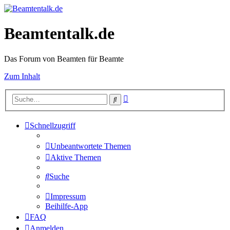
Beamtentalk.de
Das Forum von Beamten für Beamte
Zum Inhalt
Erweiterte
Suche
Suche
Schnellzugriff
Unbeantwortete Themen
Aktive Themen
Suche
Impressum
Beihilfe-App
FAQ
Anmelden