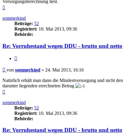
Versorgungsberechnung liest.
Nach
oben
sommerkind
Beiträge:
52
Registriert:
10. Mai 2013, 09:36
Behörde:
Re: Vorruhestand wegen DDU - brutto und netto
Zitieren
Beitrag
von
sommerkind
»
24. Mai 2013, 16:16
Natürlich erhält man dann die Mindestversorgung und nicht den
darunter liegenden errechneten Betrag
Nach
oben
sommerkind
Beiträge:
52
Registriert:
10. Mai 2013, 09:36
Behörde:
Re: Vorruhestand wegen DDU - brutto und netto