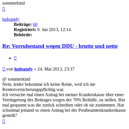
sommerkind
Nach
oben
ludoandy
Beiträge:
60
Registriert:
9. Jan 2013, 12:14
Behörde:
Re: Vorruhestand wegen DDU - brutto und netto
Zitieren
Beitrag
von
ludoandy
»
24. Mai 2013, 23:37
@ sommerkind
Nein, leider bekomme ich keine Rente, weil ich nie
Rentenversicherungspflichtig war.
Ich versuche mal einen Antrag bei meiner Krankenkasse über einer
Verringerung des Beitrages wegen der 70% Beihilfe, zu stellen. Bin
mal gespannt was die zurück schreiben oder ob sie zustimmen. Hat
schonmal jemand so einen Antrag bei der Postbeamtenkrankenkasse
gestellt?
Nach
oben