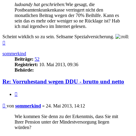
ludoandy hat geschrieben:
Wie gesagt, die
Postbeamtenkrankenkasse verringert nicht den
monatlichen Beitrag wegen der 70% Beihilfe. Kann es
sein das es mehr oder weniger so ne Rücklage ist? Hab
ich mal irgendwo im Internet gelesen.
Scheint wirklich so zu sein. Seltsame Spezialversicherung.
Nach
oben
sommerkind
Beiträge:
52
Registriert:
10. Mai 2013, 09:36
Behörde:
Re: Vorruhestand wegen DDU - brutto und netto
Zitieren
Beitrag
von
sommerkind
»
24. Mai 2013, 14:12
Wie kommen Sie denn zu der Erkenntnis, dass Sie mit
Ihrer Pension unter der Mindestversorgung liegen
würden?