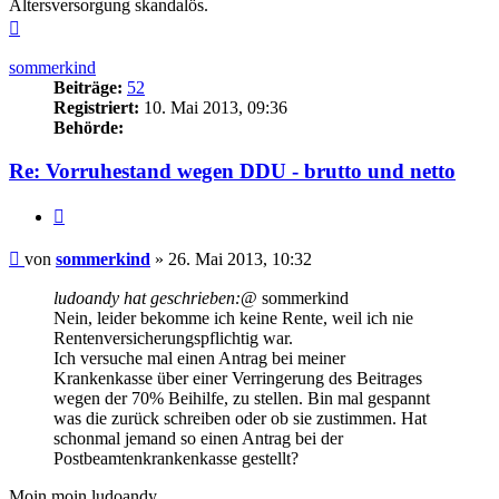
Altersversorgung skandalös.
Nach
oben
sommerkind
Beiträge:
52
Registriert:
10. Mai 2013, 09:36
Behörde:
Re: Vorruhestand wegen DDU - brutto und netto
Zitieren
Beitrag
von
sommerkind
»
26. Mai 2013, 10:32
ludoandy hat geschrieben:
@ sommerkind
Nein, leider bekomme ich keine Rente, weil ich nie
Rentenversicherungspflichtig war.
Ich versuche mal einen Antrag bei meiner
Krankenkasse über einer Verringerung des Beitrages
wegen der 70% Beihilfe, zu stellen. Bin mal gespannt
was die zurück schreiben oder ob sie zustimmen. Hat
schonmal jemand so einen Antrag bei der
Postbeamtenkrankenkasse gestellt?
Moin moin ludoandy,