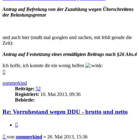
Antrag auf Befreiung von der Zuzahlung wegen Überschreitens
der Belastungsgrenze
und auch hier (mußt mal googlen und suchen, mit fehlt gerade die
Zeit):
Antrag auf Festsetzung eines ermäßigten Beitrags nach §26 Abs.4
Ich hoffe, ich konnte dir ein wenig helfen
Nach
oben
sommerkind
Beiträge:
52
Registriert:
10. Mai 2013, 09:36
Behörde:
Re: Vorruhestand wegen DDU - brutto und netto
Zitieren
Beitrag
von
sommerkind
»
26. Mai 2013, 15:36