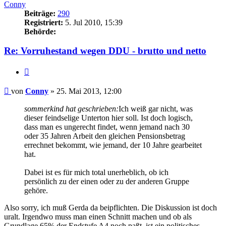
Conny
Beiträge:
290
Registriert:
5. Jul 2010, 15:39
Behörde:
Re: Vorruhestand wegen DDU - brutto und netto
Zitieren
Beitrag
von
Conny
»
25. Mai 2013, 12:00
sommerkind hat geschrieben:
Ich weiß gar nicht, was
dieser feindselige Unterton hier soll. Ist doch logisch,
dass man es ungerecht findet, wenn jemand nach 30
oder 35 Jahren Arbeit den gleichen Pensionsbetrag
errechnet bekommt, wie jemand, der 10 Jahre gearbeitet
hat.
Dabei ist es für mich total unerheblich, ob ich
persönlich zu der einen oder zu der anderen Gruppe
gehöre.
Also sorry, ich muß Gerda da beipflichten. Die Diskussion ist doch
uralt. Irgendwo muss man einen Schnitt machen und ob als
Grundlage 65% der Endstufe A4 noch paßt, ist ein politisches