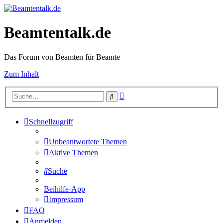
Beamtentalk.de
Das Forum von Beamten für Beamte
Zum Inhalt
Erweiterte
Suche
Suche
Schnellzugriff
Unbeantwortete Themen
Aktive Themen
Suche
Beihilfe-App
Impressum
FAQ
Anmelden