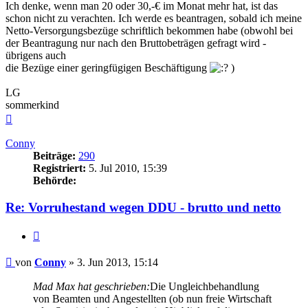
Ich denke, wenn man 20 oder 30,-€ im Monat mehr hat, ist das
schon nicht zu verachten. Ich werde es beantragen, sobald ich meine
Netto-Versorgungsbezüge schriftlich bekommen habe (obwohl bei
der Beantragung nur nach den Bruttobeträgen gefragt wird -
übrigens auch
die Bezüge einer geringfügigen Beschäftigung
)
LG
sommerkind
Nach
oben
Conny
Beiträge:
290
Registriert:
5. Jul 2010, 15:39
Behörde:
Re: Vorruhestand wegen DDU - brutto und netto
Zitieren
Beitrag
von
Conny
»
3. Jun 2013, 15:14
Mad Max hat geschrieben:
Die Ungleichbehandlung
von Beamten und Angestellten (ob nun freie Wirtschaft