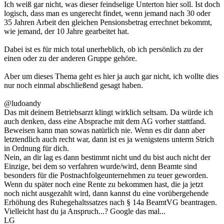
Ich weiß gar nicht, was dieser feindselige Unterton hier soll. Ist doch
logisch, dass man es ungerecht findet, wenn jemand nach 30 oder
35 Jahren Arbeit den gleichen Pensionsbetrag errechnet bekommt,
wie jemand, der 10 Jahre gearbeitet hat.
Dabei ist es für mich total unerheblich, ob ich persönlich zu der
einen oder zu der anderen Gruppe gehöre.
Aber um dieses Thema geht es hier ja auch gar nicht, ich wollte dies
nur noch einmal abschließend gesagt haben.
@ludoandy
Das mit deinem Betriebsarzt klingt wirklich seltsam. Da würde ich
auch denken, dass eine Absprache mit dem AG vorher stattfand.
Beweisen kann man sowas natürlich nie. Wenn es dir dann aber
letztendlich auch recht war, dann ist es ja wenigstens unterm Strich
in Ordnung für dich.
Nein, an dir lag es dann bestimmt nicht und du bist auch nicht der
Einzige, bei dem so verfahren wurde/wird, denn Beamte sind
besonders für die Postnachfolgeunternehmen zu teuer geworden.
Wenn du später noch eine Rente zu bekommen hast, die ja jetzt
noch nicht ausgezahlt wird, dann kannst du eine vorübergehende
Erhöhung des Ruhegehaltssatzes nach § 14a BeamtVG beantragen.
Vielleicht hast du ja Anspruch...? Google das mal...
LG