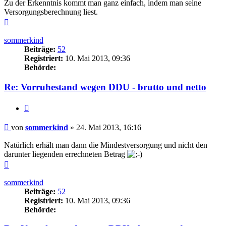
Zu der Erkenntnis kommt man ganz einfach, indem man seine
Versorgungsberechnung liest.
Nach
oben
sommerkind
Beiträge:
52
Registriert:
10. Mai 2013, 09:36
Behörde:
Re: Vorruhestand wegen DDU - brutto und netto
Zitieren
Beitrag
von
sommerkind
»
24. Mai 2013, 16:16
Natürlich erhält man dann die Mindestversorgung und nicht den
darunter liegenden errechneten Betrag
Nach
oben
sommerkind
Beiträge:
52
Registriert:
10. Mai 2013, 09:36
Behörde: