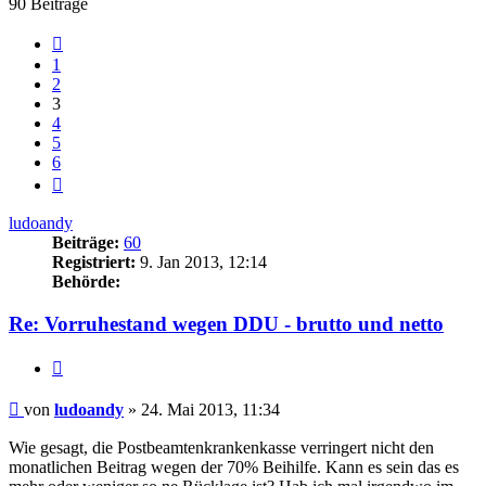
90 Beiträge
Vorherige
1
2
3
4
5
6
Nächste
ludoandy
Beiträge:
60
Registriert:
9. Jan 2013, 12:14
Behörde:
Re: Vorruhestand wegen DDU - brutto und netto
Zitieren
Beitrag
von
ludoandy
»
24. Mai 2013, 11:34
Wie gesagt, die Postbeamtenkrankenkasse verringert nicht den
monatlichen Beitrag wegen der 70% Beihilfe. Kann es sein das es