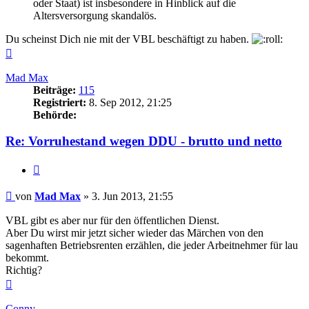
oder Staat) ist insbesondere in Hinblick auf die
Altersversorgung skandalös.
Du scheinst Dich nie mit der VBL beschäftigt zu haben.
Nach
oben
Mad Max
Beiträge:
115
Registriert:
8. Sep 2012, 21:25
Behörde:
Re: Vorruhestand wegen DDU - brutto und netto
Zitieren
Beitrag
von
Mad Max
»
3. Jun 2013, 21:55
VBL gibt es aber nur für den öffentlichen Dienst.
Aber Du wirst mir jetzt sicher wieder das Märchen von den
sagenhaften Betriebsrenten erzählen, die jeder Arbeitnehmer für lau
bekommt.
Richtig?
Nach
oben
Conny