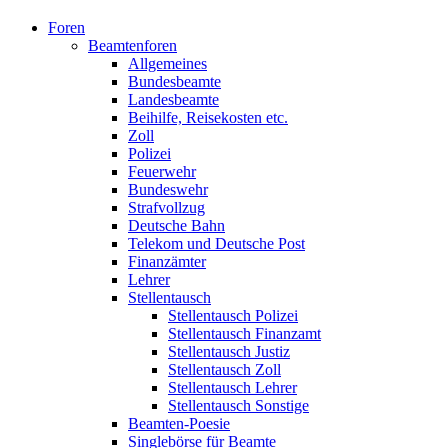
Foren
Beamtenforen
Allgemeines
Bundesbeamte
Landesbeamte
Beihilfe, Reisekosten etc.
Zoll
Polizei
Feuerwehr
Bundeswehr
Strafvollzug
Deutsche Bahn
Telekom und Deutsche Post
Finanzämter
Lehrer
Stellentausch
Stellentausch Polizei
Stellentausch Finanzamt
Stellentausch Justiz
Stellentausch Zoll
Stellentausch Lehrer
Stellentausch Sonstige
Beamten-Poesie
Singlebörse für Beamte