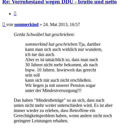
Re: Vorruhestand wegen DDU - brutto und netto
Zitieren
Beitrag
von
sommerkind
»
24. Mai 2013, 16:57
Gerda Schwäbel hat geschrieben:
sommerkind hat geschrieben:
Tja, darüber
kann man sich auch wirklich nur wundern,
ich tue das auch.
Aber es ist tatsächlich so, dass man nach
30 Jahren nicht mehr bekommt, als nach
bspw. 10 Jahren. Inwieweit das gerecht
sein soll
kann sich mir auch nicht erschließen.
Wir liegen ja mit unserer Pension sogar
unter der Mindestversorgung!!!
Das haben "Mindestbeträge" so an sich, dass nach
unten nicht mehr weiter unterschieden wird. Es ist aber
immer wieder zu erleben, dass Betroffene ein
Gerechtigkeitsproblem haben, wenn andere nicht noch
geringere Leistungen erhalten.