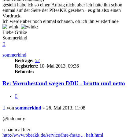
gestellt habe ich so einen Antrag nicht aber ich hatte ihn schon
einmal auf der Seite der PBeaKK gesehen - es gibt also einen
Vordruck.
Ich werde aber noch einmal schauen, ob ich ihn wiederfinde
Liebe Grüße
Sommerkind
Nach
oben
sommerkind
Beiträge:
52
Registriert:
10. Mai 2013, 09:36
Behörde:
Re: Vorruhestand wegen DDU - brutto und netto
Zitieren
Beitrag
von
sommerkind
»
26. Mai 2013, 11:08
@ludoandy
schau mal hier:
http://www.pbeakk.de/service/ihre-frage ... haft.html‎