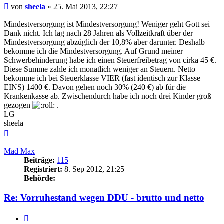
Beitrag
von
sheela
»
25. Mai 2013, 22:27
Mindestversorgung ist Mindestversorgung! Weniger geht Gott sei
Dank nicht. Ich lag nach 28 Jahren als Vollzeitkraft über der
Mindestversorgung abzüglich der 10,8% aber darunter. Deshalb
bekomme ich die Mindestversorgung. Auf Grund meiner
Schwerbehinderung habe ich einen Steuerfreibetrag von cirka 45 €.
Diese Summe zahle ich monatlich weniger an Steuern. Netto
bekomme ich bei Steuerklasse VIER (fast identisch zur Klasse
EINS) 1400 €. Davon gehen noch 30% (240 €) ab für die
Krankenkasse ab. Zwischendurch habe ich noch drei Kinder groß
gezogen
.
LG
sheela
Nach
oben
Mad Max
Beiträge:
115
Registriert:
8. Sep 2012, 21:25
Behörde:
Re: Vorruhestand wegen DDU - brutto und netto
Zitieren