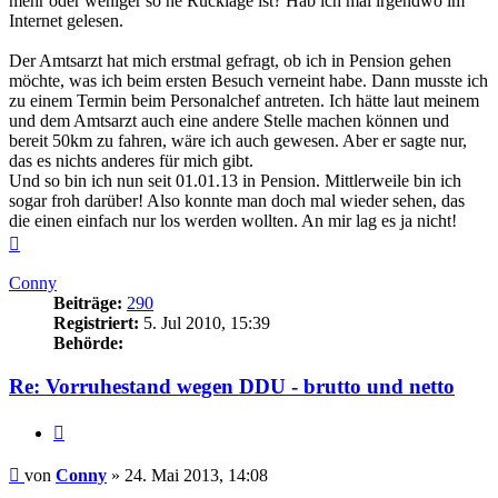
mehr oder weniger so ne Rücklage ist? Hab ich mal irgendwo im
Internet gelesen.
Der Amtsarzt hat mich erstmal gefragt, ob ich in Pension gehen
möchte, was ich beim ersten Besuch verneint habe. Dann musste ich
zu einem Termin beim Personalchef antreten. Ich hätte laut meinem
und dem Amtsarzt auch eine andere Stelle machen können und
bereit 50km zu fahren, wäre ich auch gewesen. Aber er sagte nur,
das es nichts anderes für mich gibt.
Und so bin ich nun seit 01.01.13 in Pension. Mittlerweile bin ich
sogar froh darüber! Also konnte man doch mal wieder sehen, das
die einen einfach nur los werden wollten. An mir lag es ja nicht!
Nach
oben
Conny
Beiträge:
290
Registriert:
5. Jul 2010, 15:39
Behörde:
Re: Vorruhestand wegen DDU - brutto und netto
Zitieren
Beitrag
von
Conny
»
24. Mai 2013, 14:08