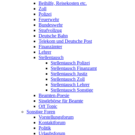
Beihilfe, Reisekosten etc.
Zoll
Polizei
Feuerwehr
Bundeswehr
Strafvollzug
Deutsche Bahn
Telekom und Deutsche Post
Finanzämter
Lehrer
Stellentausch
Stellentausch Polizei
Stellentausch Finanzamt
Stellentausch Justiz
Stellentausch Zoll
Stellentausch Lehrer
Stellentausch Sonstige
Beamten-Poesie
Singlebörse für Beamte
Off Topic
Sonstige Foren
Vorstellungsforum
Kontaktforum
Politik
Urlaubsforum