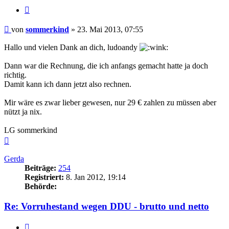
Zitieren
Beitrag
von
sommerkind
»
23. Mai 2013, 07:55
Hallo und vielen Dank an dich, ludoandy
Dann war die Rechnung, die ich anfangs gemacht hatte ja doch
richtig.
Damit kann ich dann jetzt also rechnen.
Mir wäre es zwar lieber gewesen, nur 29 € zahlen zu müssen aber
nützt ja nix.
LG sommerkind
Nach
oben
Gerda
Beiträge:
254
Registriert:
8. Jan 2012, 19:14
Behörde:
Re: Vorruhestand wegen DDU - brutto und netto
Zitieren