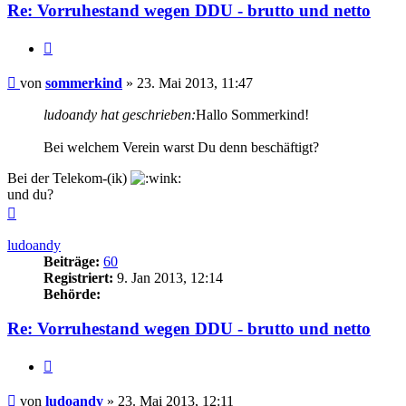
Re: Vorruhestand wegen DDU - brutto und netto
Zitieren
Beitrag
von
sommerkind
»
23. Mai 2013, 11:47
ludoandy hat geschrieben:
Hallo Sommerkind!
Bei welchem Verein warst Du denn beschäftigt?
Bei der Telekom-(ik)
und du?
Nach
oben
ludoandy
Beiträge:
60
Registriert:
9. Jan 2013, 12:14
Behörde:
Re: Vorruhestand wegen DDU - brutto und netto
Zitieren
Beitrag
von
ludoandy
»
23. Mai 2013, 12:11