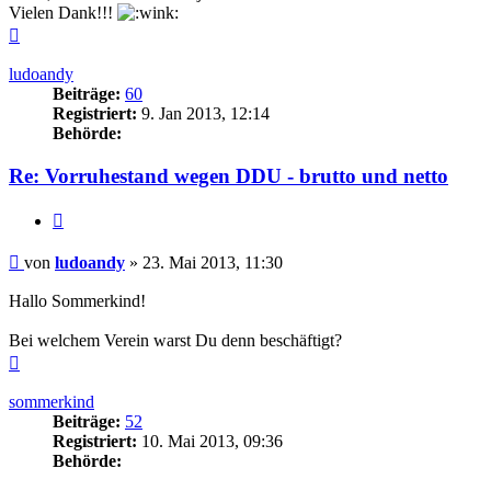
Vielen Dank!!!
Nach
oben
ludoandy
Beiträge:
60
Registriert:
9. Jan 2013, 12:14
Behörde:
Re: Vorruhestand wegen DDU - brutto und netto
Zitieren
Beitrag
von
ludoandy
»
23. Mai 2013, 11:30
Hallo Sommerkind!
Bei welchem Verein warst Du denn beschäftigt?
Nach
oben
sommerkind
Beiträge:
52
Registriert:
10. Mai 2013, 09:36
Behörde: