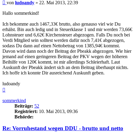
Beitrag
von
ludoandy
»
22. Mai 2013, 22:39
Hallo sommerkind!
Ich bekomme auch 1467,33€ brutto, also genauso viel wie Du
erhälst. Bin auch ledig und in Steuerklasse 1 und mir werden 73,66€
Lohnsteuer und 6,62€ Kirchensteuer abgezogen. Falls Du noch bei
Verdi Mitglied sein solltest werden dafür noch 7,41€ abgezogen,
sodass Du dann auf einen Nettobetrag von 1385,94€ kommst.
Davon wird dann noch der Beitrag der Pbeakk abgezogen. Wie hier
jemand auf einen geringeren Beitrag der PKV wegen der höheren
Beihilfe von 120€ kommt, ist mir allerdings Schleierhaft. Laut
Auskunft der Pbeakk ändert sich an dem Beitrag überhaupt nichts.
Ich hoffe ich konnte Dir ausreichend Auskunft geben.
ludoandy
Nach
oben
sommerkind
Beiträge:
52
Registriert:
10. Mai 2013, 09:36
Behörde:
Re: Vorruhestand wegen DDU - brutto und netto