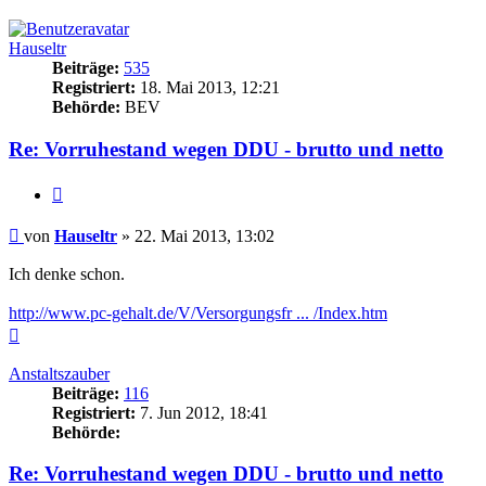
oben
Hauseltr
Beiträge:
535
Registriert:
18. Mai 2013, 12:21
Behörde:
BEV
Re: Vorruhestand wegen DDU - brutto und netto
Zitieren
Beitrag
von
Hauseltr
»
22. Mai 2013, 13:02
Ich denke schon.
http://www.pc-gehalt.de/V/Versorgungsfr ... /Index.htm
Nach
oben
Anstaltszauber
Beiträge:
116
Registriert:
7. Jun 2012, 18:41
Behörde:
Re: Vorruhestand wegen DDU - brutto und netto