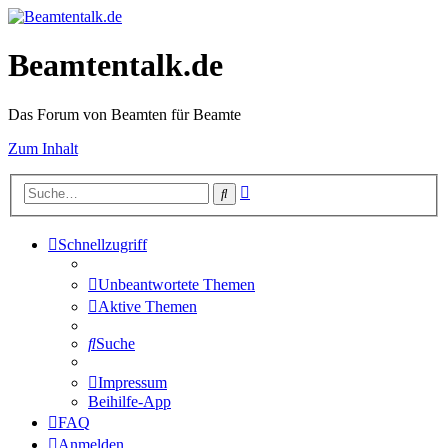
Beamtentalk.de
Das Forum von Beamten für Beamte
Zum Inhalt
Erweiterte
Suche
Suche
Schnellzugriff
Unbeantwortete Themen
Aktive Themen
Suche
Impressum
Beihilfe-App
FAQ
Anmelden