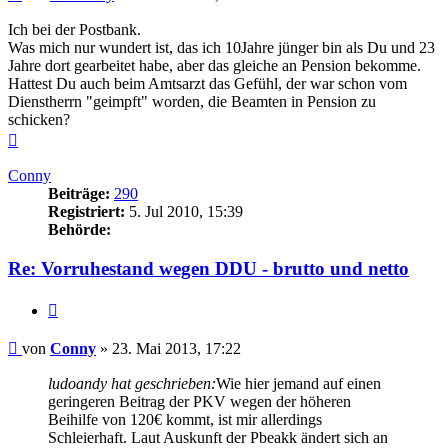
Ich bei der Postbank.
Was mich nur wundert ist, das ich 10Jahre jünger bin als Du und 23
Jahre dort gearbeitet habe, aber das gleiche an Pension bekomme.
Hattest Du auch beim Amtsarzt das Gefühl, der war schon vom
Dienstherrn "geimpft" worden, die Beamten in Pension zu
schicken?
Nach
oben
Conny
Beiträge:
290
Registriert:
5. Jul 2010, 15:39
Behörde:
Re: Vorruhestand wegen DDU - brutto und netto
Zitieren
Beitrag
von
Conny
»
23. Mai 2013, 17:22
ludoandy hat geschrieben:
Wie hier jemand auf einen
geringeren Beitrag der PKV wegen der höheren
Beihilfe von 120€ kommt, ist mir allerdings
Schleierhaft. Laut Auskunft der Pbeakk ändert sich an