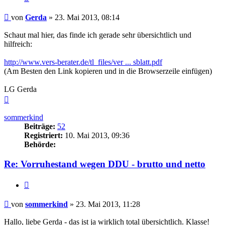
Beitrag
von
Gerda
»
23. Mai 2013, 08:14
Schaut mal hier, das finde ich gerade sehr übersichtlich und
hilfreich:
http://www.vers-berater.de/tl_files/ver ... sblatt.pdf
(Am Besten den Link kopieren und in die Browserzeile einfügen)
LG Gerda
Nach
oben
sommerkind
Beiträge:
52
Registriert:
10. Mai 2013, 09:36
Behörde:
Re: Vorruhestand wegen DDU - brutto und netto
Zitieren
Beitrag
von
sommerkind
»
23. Mai 2013, 11:28
Hallo, liebe Gerda - das ist ja wirklich total übersichtlich. Klasse!