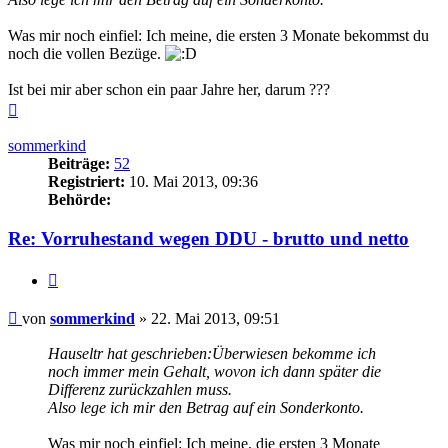
Was mir noch einfiel: Ich meine, die ersten 3 Monate bekommst du
noch die vollen Bezüge.
Ist bei mir aber schon ein paar Jahre her, darum ???
Nach
oben
sommerkind
Beiträge:
52
Registriert:
10. Mai 2013, 09:36
Behörde:
Re: Vorruhestand wegen DDU - brutto und netto
Zitieren
Beitrag
von
sommerkind
»
22. Mai 2013, 09:51
Hauseltr hat geschrieben:
Überwiesen bekomme ich
noch immer mein Gehalt, wovon ich dann später die
Differenz zurückzahlen muss.
Also lege ich mir den Betrag auf ein Sonderkonto.
Was mir noch einfiel: Ich meine, die ersten 3 Monate