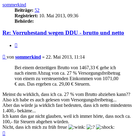
sommerkind
Beiträge:
52
Registriert:
10. Mai 2013, 09:36
Behörde:
Re: Vorruhestand wegen DDU - brutto und netto
Zitieren
Beitrag
von
sommerkind
»
22. Mai 2013, 11:14
Bei einem derzeitigen Brutto von 1467,33 € gehe ich
nach einem Abzug von ca. 27 % Versorgungsfreibetrag
von einem zu versteuernden Einkommen von 1071,00
€ aus. Das ergeben ca. 29,00 € Steuern.
Meinst du wirklich, dass ich ca. 27 % vom Brutto abziehen kann??
Also ich habe es auch gelesen vom Versorgungsfreibetrag...
Aber das würde ja wirklich fast bedeuten, dass ich netto mindestens
1.400,- bekäme...
Ich kann das gar nicht glauben, weil ich immer hörte, dass noch ca.
100,- für Steuern abgehen würden.
Nicht, dass ich mich zu früh freue
Nach