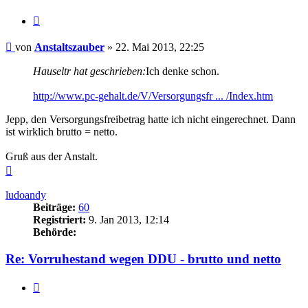
Zitieren
Beitrag
von
Anstaltszauber
»
22. Mai 2013, 22:25
Hauseltr hat geschrieben:
Ich denke schon.
http://www.pc-gehalt.de/V/Versorgungsfr ... /Index.htm
Jepp, den Versorgungsfreibetrag hatte ich nicht eingerechnet. Dann
ist wirklich brutto = netto.
Gruß aus der Anstalt.
Nach
oben
ludoandy
Beiträge:
60
Registriert:
9. Jan 2013, 12:14
Behörde:
Re: Vorruhestand wegen DDU - brutto und netto
Zitieren