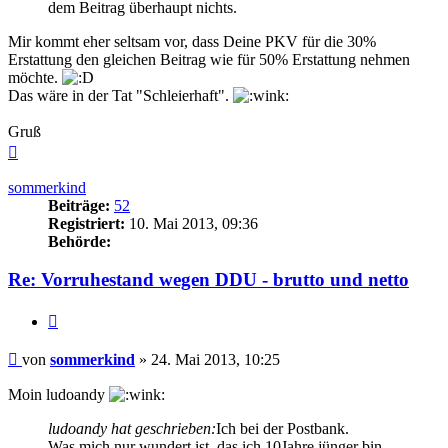
dem Beitrag überhaupt nichts.
Mir kommt eher seltsam vor, dass Deine PKV für die 30%
Erstattung den gleichen Beitrag wie für 50% Erstattung nehmen
möchte.
Das wäre in der Tat "Schleierhaft".
Gruß
Nach
oben
sommerkind
Beiträge:
52
Registriert:
10. Mai 2013, 09:36
Behörde:
Re: Vorruhestand wegen DDU - brutto und netto
Zitieren
Beitrag
von
sommerkind
»
24. Mai 2013, 10:25
Moin ludoandy
ludoandy hat geschrieben:
Ich bei der Postbank.
Was mich nur wundert ist, das ich 10Jahre jünger bin