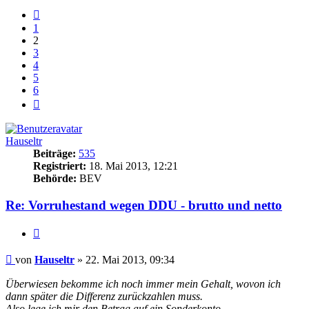
Vorherige
1
2
3
4
5
6
Nächste
Hauseltr
Beiträge:
535
Registriert:
18. Mai 2013, 12:21
Behörde:
BEV
Re: Vorruhestand wegen DDU - brutto und netto
Zitieren
Beitrag
von
Hauseltr
»
22. Mai 2013, 09:34
Überwiesen bekomme ich noch immer mein Gehalt, wovon ich
dann später die Differenz zurückzahlen muss.
Also lege ich mir den Betrag auf ein Sonderkonto.