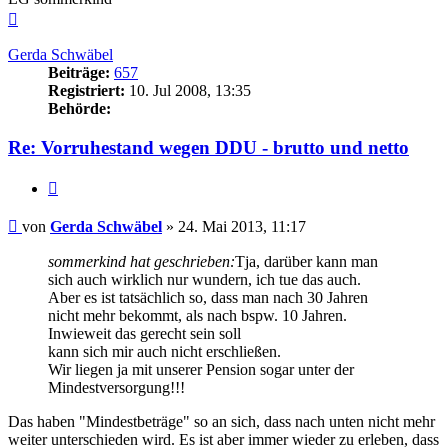
Nach
oben
Gerda Schwäbel
Beiträge:
657
Registriert:
10. Jul 2008, 13:35
Behörde:
Re: Vorruhestand wegen DDU - brutto und netto
Zitieren
Beitrag
von
Gerda Schwäbel
»
24. Mai 2013, 11:17
sommerkind hat geschrieben:
Tja, darüber kann man
sich auch wirklich nur wundern, ich tue das auch.
Aber es ist tatsächlich so, dass man nach 30 Jahren
nicht mehr bekommt, als nach bspw. 10 Jahren.
Inwieweit das gerecht sein soll
kann sich mir auch nicht erschließen.
Wir liegen ja mit unserer Pension sogar unter der
Mindestversorgung!!!
Das haben "Mindestbeträge" so an sich, dass nach unten nicht mehr
weiter unterschieden wird. Es ist aber immer wieder zu erleben, dass