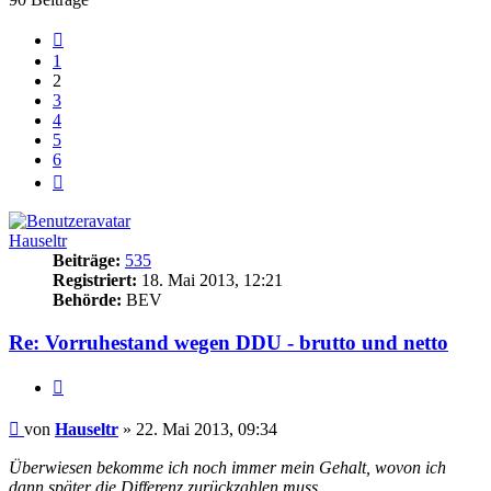
Vorherige
1
2
3
4
5
6
Nächste
Hauseltr
Beiträge:
535
Registriert:
18. Mai 2013, 12:21
Behörde:
BEV
Re: Vorruhestand wegen DDU - brutto und netto
Zitieren
Beitrag
von
Hauseltr
»
22. Mai 2013, 09:34
Überwiesen bekomme ich noch immer mein Gehalt, wovon ich
dann später die Differenz zurückzahlen muss.