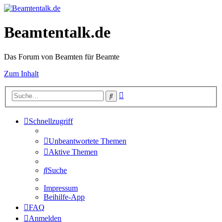
Beamtentalk.de
Das Forum von Beamten für Beamte
Zum Inhalt
Erweiterte
Suche
Suche
Schnellzugriff
Unbeantwortete Themen
Aktive Themen
Suche
Impressum
Beihilfe-App
FAQ
Anmelden