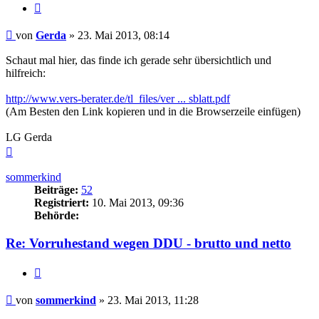
Zitieren
Beitrag
von
Gerda
»
23. Mai 2013, 08:14
Schaut mal hier, das finde ich gerade sehr übersichtlich und
hilfreich:
http://www.vers-berater.de/tl_files/ver ... sblatt.pdf
(Am Besten den Link kopieren und in die Browserzeile einfügen)
LG Gerda
Nach
oben
sommerkind
Beiträge:
52
Registriert:
10. Mai 2013, 09:36
Behörde:
Re: Vorruhestand wegen DDU - brutto und netto
Zitieren
Beitrag
von
sommerkind
»
23. Mai 2013, 11:28