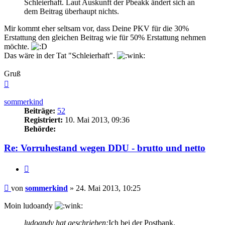
Schleierhaft. Laut Auskunft der Pbeakk ändert sich an
dem Beitrag überhaupt nichts.
Mir kommt eher seltsam vor, dass Deine PKV für die 30%
Erstattung den gleichen Beitrag wie für 50% Erstattung nehmen
möchte.
Das wäre in der Tat "Schleierhaft".
Gruß
Nach
oben
sommerkind
Beiträge:
52
Registriert:
10. Mai 2013, 09:36
Behörde:
Re: Vorruhestand wegen DDU - brutto und netto
Zitieren
Beitrag
von
sommerkind
»
24. Mai 2013, 10:25
Moin ludoandy
ludoandy hat geschrieben:
Ich bei der Postbank.