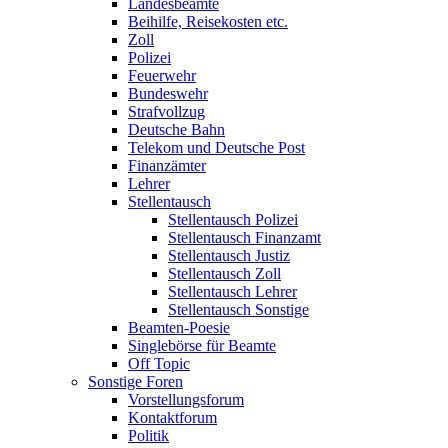
Landesbeamte
Beihilfe, Reisekosten etc.
Zoll
Polizei
Feuerwehr
Bundeswehr
Strafvollzug
Deutsche Bahn
Telekom und Deutsche Post
Finanzämter
Lehrer
Stellentausch
Stellentausch Polizei
Stellentausch Finanzamt
Stellentausch Justiz
Stellentausch Zoll
Stellentausch Lehrer
Stellentausch Sonstige
Beamten-Poesie
Singlebörse für Beamte
Off Topic
Sonstige Foren
Vorstellungsforum
Kontaktforum
Politik