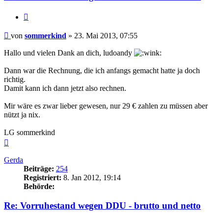
Zitieren
Beitrag
von
sommerkind
»
23. Mai 2013, 07:55
Hallo und vielen Dank an dich, ludoandy
Dann war die Rechnung, die ich anfangs gemacht hatte ja doch
richtig.
Damit kann ich dann jetzt also rechnen.
Mir wäre es zwar lieber gewesen, nur 29 € zahlen zu müssen aber
nützt ja nix.
LG sommerkind
Nach
oben
Gerda
Beiträge:
254
Registriert:
8. Jan 2012, 19:14
Behörde:
Re: Vorruhestand wegen DDU - brutto und netto