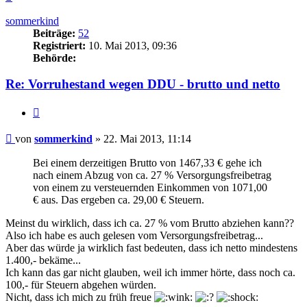
oben
sommerkind
Beiträge:
52
Registriert:
10. Mai 2013, 09:36
Behörde:
Re: Vorruhestand wegen DDU - brutto und netto
Zitieren
Beitrag
von
sommerkind
»
22. Mai 2013, 11:14
Bei einem derzeitigen Brutto von 1467,33 € gehe ich
nach einem Abzug von ca. 27 % Versorgungsfreibetrag
von einem zu versteuernden Einkommen von 1071,00
€ aus. Das ergeben ca. 29,00 € Steuern.
Meinst du wirklich, dass ich ca. 27 % vom Brutto abziehen kann??
Also ich habe es auch gelesen vom Versorgungsfreibetrag...
Aber das würde ja wirklich fast bedeuten, dass ich netto mindestens
1.400,- bekäme...
Ich kann das gar nicht glauben, weil ich immer hörte, dass noch ca.
100,- für Steuern abgehen würden.
Nicht, dass ich mich zu früh freue