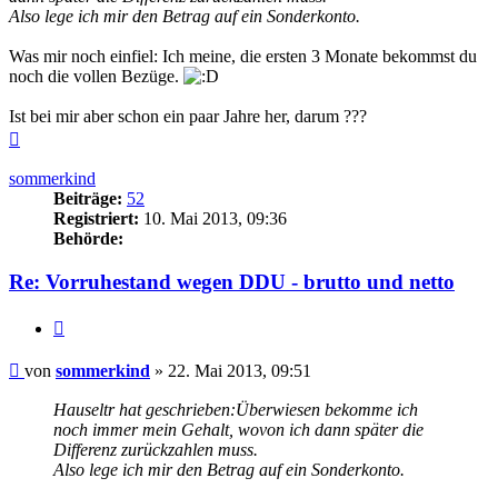
Also lege ich mir den Betrag auf ein Sonderkonto.
Was mir noch einfiel: Ich meine, die ersten 3 Monate bekommst du
noch die vollen Bezüge.
Ist bei mir aber schon ein paar Jahre her, darum ???
Nach
oben
sommerkind
Beiträge:
52
Registriert:
10. Mai 2013, 09:36
Behörde:
Re: Vorruhestand wegen DDU - brutto und netto
Zitieren
Beitrag
von
sommerkind
»
22. Mai 2013, 09:51
Hauseltr hat geschrieben:
Überwiesen bekomme ich
noch immer mein Gehalt, wovon ich dann später die
Differenz zurückzahlen muss.
Also lege ich mir den Betrag auf ein Sonderkonto.