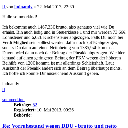
Beitrag
von
ludoandy
»
22. Mai 2013, 22:39
Hallo sommerkind!
Ich bekomme auch 1467,33€ brutto, also genauso viel wie Du
erhälst. Bin auch ledig und in Steuerklasse 1 und mir werden 73,66€
Lohnsteuer und 6,62€ Kirchensteuer abgezogen. Falls Du noch bei
Verdi Mitglied sein solltest werden dafür noch 7,41€ abgezogen,
sodass Du dann auf einen Nettobetrag von 1385,94€ kommst.
Davon wird dann noch der Beitrag der Pbeakk abgezogen. Wie hier
jemand auf einen geringeren Beitrag der PKV wegen der höheren
Beihilfe von 120€ kommt, ist mir allerdings Schleierhaft. Laut
Auskunft der Pbeakk ändert sich an dem Beitrag überhaupt nichts.
Ich hoffe ich konnte Dir ausreichend Auskunft geben.
ludoandy
Nach
oben
sommerkind
Beiträge:
52
Registriert:
10. Mai 2013, 09:36
Behörde:
Re: Vorruhestand wegen DDU - brutto und netto