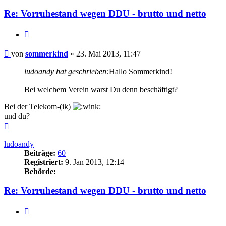
Re: Vorruhestand wegen DDU - brutto und netto
Zitieren
Beitrag
von
sommerkind
»
23. Mai 2013, 11:47
ludoandy hat geschrieben:
Hallo Sommerkind!
Bei welchem Verein warst Du denn beschäftigt?
Bei der Telekom-(ik)
und du?
Nach
oben
ludoandy
Beiträge:
60
Registriert:
9. Jan 2013, 12:14
Behörde:
Re: Vorruhestand wegen DDU - brutto und netto
Zitieren