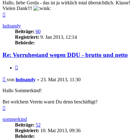
Hallo, liebe Gerda - das ist ja wirklich total übersichtlich. Klasse!
Vielen Dank!!!
Nach
oben
ludoandy
Beiträge:
60
Registriert:
9. Jan 2013, 12:14
Behörde:
Re: Vorruhestand wegen DDU - brutto und netto
Zitieren
Beitrag
von
ludoandy
»
23. Mai 2013, 11:30
Hallo Sommerkind!
Bei welchem Verein warst Du denn beschäftigt?
Nach
oben
sommerkind
Beiträge:
52
Registriert:
10. Mai 2013, 09:36
Behörde: