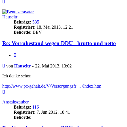
Nach
oben
Hauseltr
Beiträge:
535
Registriert:
18. Mai 2013, 12:21
Behörde:
BEV
Re: Vorruhestand wegen DDU - brutto und netto
Zitieren
Beitrag
von
Hauseltr
»
22. Mai 2013, 13:02
Ich denke schon.
http://www.pc-gehalt.de/V/Versorgungsfr ... /Index.htm
Nach
oben
Anstaltszauber
Beiträge:
116
Registriert:
7. Jun 2012, 18:41
Behörde: