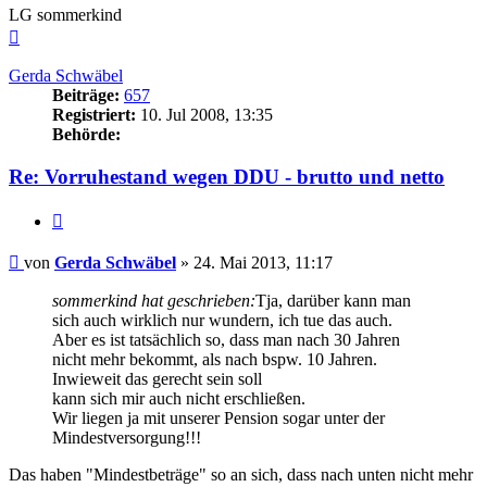
LG sommerkind
Nach
oben
Gerda Schwäbel
Beiträge:
657
Registriert:
10. Jul 2008, 13:35
Behörde:
Re: Vorruhestand wegen DDU - brutto und netto
Zitieren
Beitrag
von
Gerda Schwäbel
»
24. Mai 2013, 11:17
sommerkind hat geschrieben:
Tja, darüber kann man
sich auch wirklich nur wundern, ich tue das auch.
Aber es ist tatsächlich so, dass man nach 30 Jahren
nicht mehr bekommt, als nach bspw. 10 Jahren.
Inwieweit das gerecht sein soll
kann sich mir auch nicht erschließen.
Wir liegen ja mit unserer Pension sogar unter der
Mindestversorgung!!!
Das haben "Mindestbeträge" so an sich, dass nach unten nicht mehr