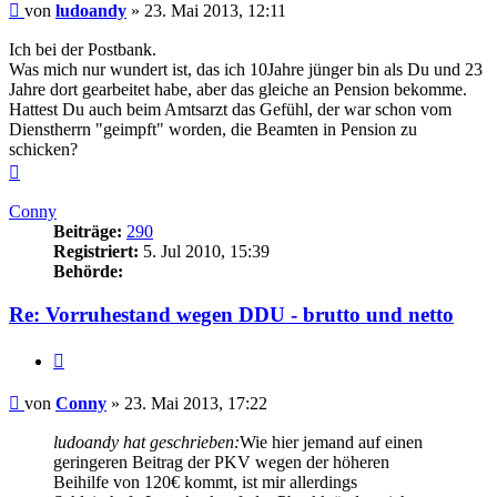
Beitrag
von
ludoandy
»
23. Mai 2013, 12:11
Ich bei der Postbank.
Was mich nur wundert ist, das ich 10Jahre jünger bin als Du und 23
Jahre dort gearbeitet habe, aber das gleiche an Pension bekomme.
Hattest Du auch beim Amtsarzt das Gefühl, der war schon vom
Dienstherrn "geimpft" worden, die Beamten in Pension zu
schicken?
Nach
oben
Conny
Beiträge:
290
Registriert:
5. Jul 2010, 15:39
Behörde:
Re: Vorruhestand wegen DDU - brutto und netto
Zitieren
Beitrag
von
Conny
»
23. Mai 2013, 17:22
ludoandy hat geschrieben:
Wie hier jemand auf einen
geringeren Beitrag der PKV wegen der höheren
Beihilfe von 120€ kommt, ist mir allerdings