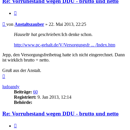
Re: Vorruhestand wegen DDU - brutto und netto
Zitieren
Beitrag
von
Anstaltszauber
»
22. Mai 2013, 22:25
Hauseltr hat geschrieben:
Ich denke schon.
http://www.pc-gehalt.de/V/Versorgungsfr ... /Index.htm
Jepp, den Versorgungsfreibetrag hatte ich nicht eingerechnet. Dann
ist wirklich brutto = netto.
Gruß aus der Anstalt.
Nach
oben
ludoandy
Beiträge:
60
Registriert:
9. Jan 2013, 12:14
Behörde:
Re: Vorruhestand wegen DDU - brutto und netto
Zitieren