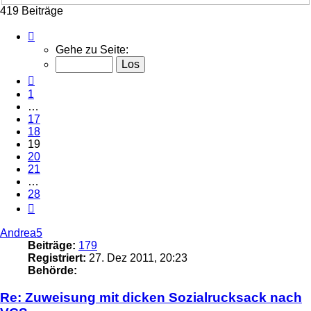
419 Beiträge
Seite
19
Gehe zu Seite:
von
28
Vorherige
1
…
17
18
19
20
21
…
28
Nächste
Andrea5
Beiträge:
179
Registriert:
27. Dez 2011, 20:23
Behörde:
Re: Zuweisung mit dicken Sozialrucksack nach