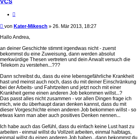
VCS
Zitieren
Beitrag
von
Kater-Mikesch
»
26. Mär 2013, 18:27
Hallo Andrea,
an deiner Geschichte stimmt irgendwas nicht - zuerst
bekommst du eine Zuweisung, dann werden absolut
merkwürdige Thesen vertreten und dein Anwalt versuch die
Telekom zu verstehen...???
Dann schreibst du, dass du eine lebensgefährliche Krankheit
hast und meinst auch noch, dass du mit deiner Einschränkung
bei der Arbeits- und Fahrtzeiten und jetzt noch mit einer
Krankheit gerne einen anderen Job bekommen willst...?
Das passt alles nicht zusammen - vor allen Dingen frage ich
mich, wie du überhaupt daran denken kannst, dass du mit
dieser Vorgeschichte einen anderen Job bekommen willst - so
etwas kann man aber auch positives Denken nennen...
Ich habe auch das Gefühl, dass du einfach keine Lust hast zu
arbeiten - einmal willst du Vollzeit arbeiten, einmal halbtags,
einmal willst du einen anderen Job haben...dann bekommst du