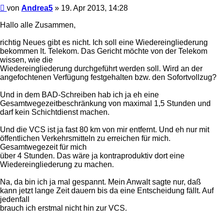
Beitrag
von
Andrea5
»
19. Apr 2013, 14:28
Hallo alle Zusammen,
richtig Neues gibt es nicht. Ich soll eine Wiedereingliederung
bekommen lt. Telekom. Das Gericht möchte von der Telekom
wissen, wie die
Wiedereingliederung durchgeführt werden soll. Wird an der
angefochtenen Verfügung festgehalten bzw. den Sofortvollzug?
Und in dem BAD-Schreiben hab ich ja eh eine
Gesamtwegezeitbeschränkung von maximal 1,5 Stunden und
darf kein Schichtdienst machen.
Und die VCS ist ja fast 80 km von mir entfernt. Und eh nur mit
öffentlichen Verkehrsmitteln zu erreichen für mich.
Gesamtwegezeit für mich
über 4 Stunden. Das wäre ja kontraproduktiv dort eine
Wiedereingliederung zu machen.
Na, da bin ich ja mal gespannt. Mein Anwalt sagte nur, daß
kann jetzt lange Zeit dauern bis da eine Entscheidung fällt. Auf
jedenfall
brauch ich erstmal nicht hin zur VCS.