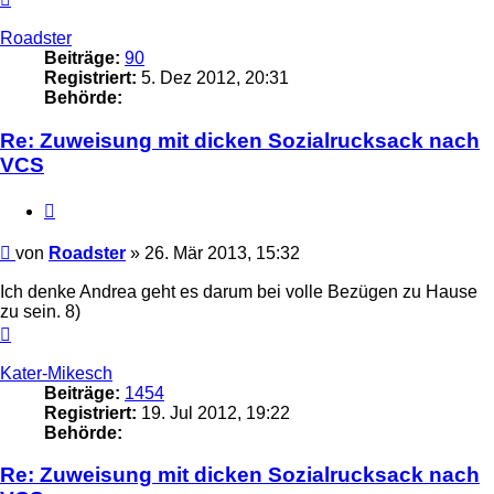
oben
Roadster
Beiträge:
90
Registriert:
5. Dez 2012, 20:31
Behörde:
Re: Zuweisung mit dicken Sozialrucksack nach
VCS
Zitieren
Beitrag
von
Roadster
»
26. Mär 2013, 15:32
Ich denke Andrea geht es darum bei volle Bezügen zu Hause
zu sein. 8)
Nach
oben
Kater-Mikesch
Beiträge:
1454
Registriert:
19. Jul 2012, 19:22
Behörde:
Re: Zuweisung mit dicken Sozialrucksack nach