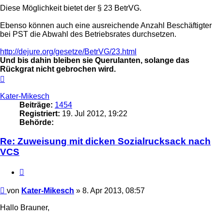
Diese Möglichkeit bietet der § 23 BetrVG.
Ebenso können auch eine ausreichende Anzahl Beschäftigter
bei PST die Abwahl des Betriebsrates durchsetzen.
http://dejure.org/gesetze/BetrVG/23.html
Und bis dahin bleiben sie Querulanten, solange das
Rückgrat nicht gebrochen wird.
Nach
oben
Kater-Mikesch
Beiträge:
1454
Registriert:
19. Jul 2012, 19:22
Behörde:
Re: Zuweisung mit dicken Sozialrucksack nach
VCS
Zitieren
Beitrag
von
Kater-Mikesch
»
8. Apr 2013, 08:57
Hallo Brauner,