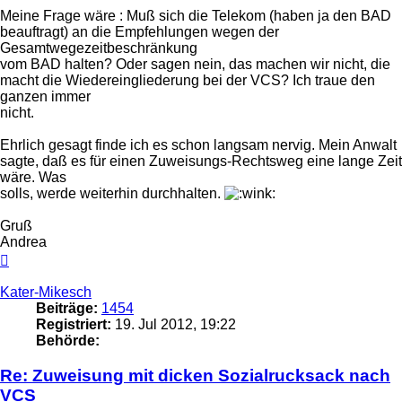
Meine Frage wäre : Muß sich die Telekom (haben ja den BAD
beauftragt) an die Empfehlungen wegen der
Gesamtwegezeitbeschränkung
vom BAD halten? Oder sagen nein, das machen wir nicht, die
macht die Wiedereingliederung bei der VCS? Ich traue den
ganzen immer
nicht.
Ehrlich gesagt finde ich es schon langsam nervig. Mein Anwalt
sagte, daß es für einen Zuweisungs-Rechtsweg eine lange Zeit
wäre. Was
solls, werde weiterhin durchhalten.
Gruß
Andrea
Nach
oben
Kater-Mikesch
Beiträge:
1454
Registriert:
19. Jul 2012, 19:22
Behörde:
Re: Zuweisung mit dicken Sozialrucksack nach
VCS