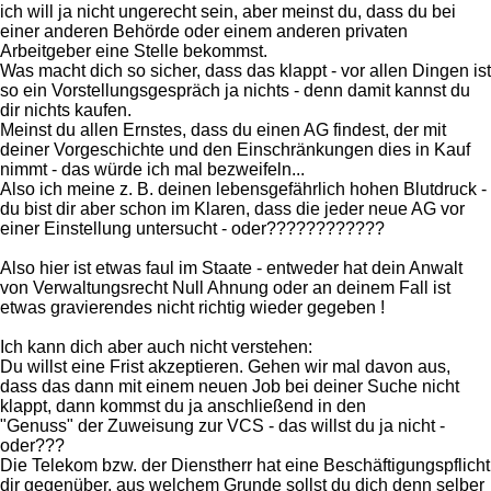
ich will ja nicht ungerecht sein, aber meinst du, dass du bei
einer anderen Behörde oder einem anderen privaten
Arbeitgeber eine Stelle bekommst.
Was macht dich so sicher, dass das klappt - vor allen Dingen ist
so ein Vorstellungsgespräch ja nichts - denn damit kannst du
dir nichts kaufen.
Meinst du allen Ernstes, dass du einen AG findest, der mit
deiner Vorgeschichte und den Einschränkungen dies in Kauf
nimmt - das würde ich mal bezweifeln...
Also ich meine z. B. deinen lebensgefährlich hohen Blutdruck -
du bist dir aber schon im Klaren, dass die jeder neue AG vor
einer Einstellung untersucht - oder????????????
Also hier ist etwas faul im Staate - entweder hat dein Anwalt
von Verwaltungsrecht Null Ahnung oder an deinem Fall ist
etwas gravierendes nicht richtig wieder gegeben !
Ich kann dich aber auch nicht verstehen:
Du willst eine Frist akzeptieren. Gehen wir mal davon aus,
dass das dann mit einem neuen Job bei deiner Suche nicht
klappt, dann kommst du ja anschließend in den
"Genuss" der Zuweisung zur VCS - das willst du ja nicht -
oder???
Die Telekom bzw. der Dienstherr hat eine Beschäftigungspflicht
dir gegenüber, aus welchem Grunde sollst du dich denn selber