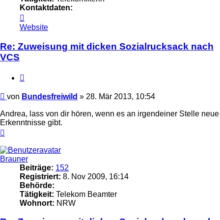
Kontaktdaten:
Kontaktdaten
von
Website
Bundesfreiwild
Re: Zuweisung mit dicken Sozialrucksack nach
VCS
Zitieren
Beitrag
von
Bundesfreiwild
»
28. Mär 2013, 10:54
Andrea, lass von dir hören, wenn es an irgendeiner Stelle neue
Erkenntnisse gibt.
Nach
oben
Brauner
Beiträge:
152
Registriert:
8. Nov 2009, 16:14
Behörde:
Tätigkeit:
Telekom Beamter
Wohnort:
NRW