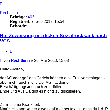
Nach
oben
Rechtlerin
Beiträge:
403
Registriert:
7. Sep 2012, 15:54
Behörde:
Re: Zuweisung mit dicken Sozialrucksack nach
VCS
Zitieren
Beitrag
von
Rechtlerin
»
26. Mär 2013, 13:08
Hallo Andrea,
der AG oder ggf. das Gericht können eine Frist vorschlagen -
aber mehr auch nicht. Der AG hat deinen
Beschäftigungsanspruch zu erfüllen:
Ende und Aus Da gibt es nichts zu diskutieren.
Zum Thema Krankheit:
Natürlich kann keiner etwas dafür - aber fakt ist, dass du i. d. R.