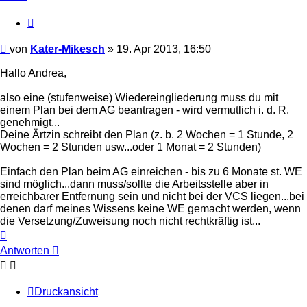
Zitieren
Beitrag
von
Kater-Mikesch
»
19. Apr 2013, 16:50
Hallo Andrea,
also eine (stufenweise) Wiedereingliederung muss du mit
einem Plan bei dem AG beantragen - wird vermutlich i. d. R.
genehmigt...
Deine Ärtzin schreibt den Plan (z. b. 2 Wochen = 1 Stunde, 2
Wochen = 2 Stunden usw...oder 1 Monat = 2 Stunden)
Einfach den Plan beim AG einreichen - bis zu 6 Monate st. WE
sind möglich...dann muss/sollte die Arbeitsstelle aber in
erreichbarer Entfernung sein und nicht bei der VCS liegen...bei
denen darf meines Wissens keine WE gemacht werden, wenn
die Versetzung/Zuweisung noch nicht rechtkräftig ist...
Nach
oben
Antworten
Druckansicht