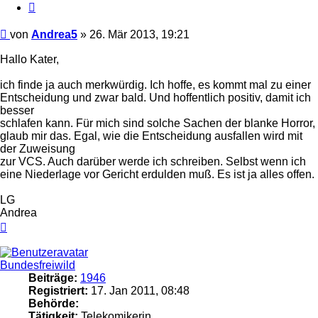
Zitieren
Beitrag
von
Andrea5
»
26. Mär 2013, 19:21
Hallo Kater,
ich finde ja auch merkwürdig. Ich hoffe, es kommt mal zu einer
Entscheidung und zwar bald. Und hoffentlich positiv, damit ich
besser
schlafen kann. Für mich sind solche Sachen der blanke Horror,
glaub mir das. Egal, wie die Entscheidung ausfallen wird mit
der Zuweisung
zur VCS. Auch darüber werde ich schreiben. Selbst wenn ich
eine Niederlage vor Gericht erdulden muß. Es ist ja alles offen.
LG
Andrea
Nach
oben
Bundesfreiwild
Beiträge:
1946
Registriert:
17. Jan 2011, 08:48
Behörde:
Tätigkeit:
Telekomikerin