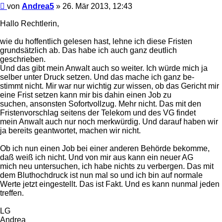
Beitrag
von
Andrea5
»
26. Mär 2013, 12:43
Hallo Rechtlerin,
wie du hoffentlich gelesen hast, lehne ich diese Fristen
grundsätzlich ab. Das habe ich auch ganz deutlich
geschrieben.
Und das gibt mein Anwalt auch so weiter. Ich würde mich ja
selber unter Druck setzen. Und das mache ich ganz be-
stimmt nicht. Mir war nur wichtig zur wissen, ob das Gericht mir
eine Frist setzen kann mir bis dahin einen Job zu
suchen, ansonsten Sofortvollzug. Mehr nicht. Das mit den
Fristenvorschlag seitens der Telekom und des VG findet
mein Anwalt auch nur noch merkwürdig. Und darauf haben wir
ja bereits geantwortet, machen wir nicht.
Ob ich nun einen Job bei einer anderen Behörde bekomme,
daß weiß ich nicht. Und von mir aus kann ein neuer AG
mich neu untersuchen, ich habe nichts zu verbergen. Das mit
dem Bluthochdruck ist nun mal so und ich bin auf normale
Werte jetzt eingestellt. Das ist Fakt. Und es kann nunmal jeden
treffen.
LG
Andrea