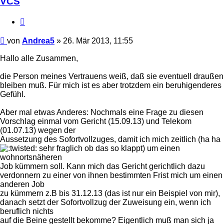
VCS
Zitieren
Beitrag
von
Andrea5
»
26. Mär 2013, 11:55
Hallo alle Zusammen,
die Person meines Vertrauens weiß, daß sie eventuell draußen
bleiben muß. Für mich ist es aber trotzdem ein beruhigenderes
Gefühl.
Aber mal etwas Anderes: Nochmals eine Frage zu diesen
Vorschlag einmal vom Gericht (15.09.13) und Telekom
(01.07.13) wegen der
Aussetzung des Sofortvollzuges, damit ich mich zeitlich (ha ha
sehr fraglich ob das so klappt) um einen
wohnortsnäheren
Job kümmern soll. Kann mich das Gericht gerichtlich dazu
verdonnern zu einer von ihnen bestimmten Frist mich um einen
anderen Job
zu kümmern z.B bis 31.12.13 (das ist nur ein Beispiel von mir),
danach setzt der Sofortvollzug der Zuweisung ein, wenn ich
beruflich nichts
auf die Beine gestellt bekomme? Eigentlich muß man sich ja