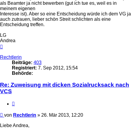
als Beamter ja nicht bewerben (gut ich tue es, weil es in
meinem eigenen
Interesse ist). Aber so eine Entscheidung würde ich dem VG ja
auch zutrauen, lieber schön Streit schlichten als eine
Entscheidung treffen.
LG
Andrea
Nach
oben
Rechtlerin
Beiträge:
403
Registriert:
7. Sep 2012, 15:54
Behörde:
Re: Zuweisung mit dicken Sozialrucksack nach
VCS
Zitieren
Beitrag
von
Rechtlerin
»
26. Mär 2013, 12:20
Liebe Andrea,