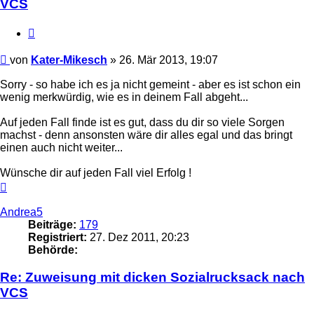
VCS
Zitieren
Beitrag
von
Kater-Mikesch
»
26. Mär 2013, 19:07
Sorry - so habe ich es ja nicht gemeint - aber es ist schon ein
wenig merkwürdig, wie es in deinem Fall abgeht...
Auf jeden Fall finde ist es gut, dass du dir so viele Sorgen
machst - denn ansonsten wäre dir alles egal und das bringt
einen auch nicht weiter...
Wünsche dir auf jeden Fall viel Erfolg !
Nach
oben
Andrea5
Beiträge:
179
Registriert:
27. Dez 2011, 20:23
Behörde:
Re: Zuweisung mit dicken Sozialrucksack nach
VCS