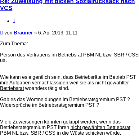
Re: Zuweisung mit dicken Sozialrucksack nach
VCS
Zitieren
Beitrag
von
Brauner
»
6. Apr 2013, 11:11
Zum Thema:
Person des Vertrauens im Betriebsrat PBM NL bzw. SBR / CSS
ua.
Wie kann es eigentlich sein, dass Betriebsräte im Betrieb PST
ihre Aufgaben vernachlässigen weil sie als
nicht gewählter
Betriebsrat
woanders tätig sind.
Gab es das Wortmeldungen im Betriebsratsgremium PST ?
Widersprüche im Betriebsratsgremium PST ?
Viele Zuweisungen könnten gekippt werden, wenn das
Betriebsratsgremium PST ihren
nicht gewählten Betriebsrat
PBM NL bzw. SBR / CSS
in die Wüste schicken würde.