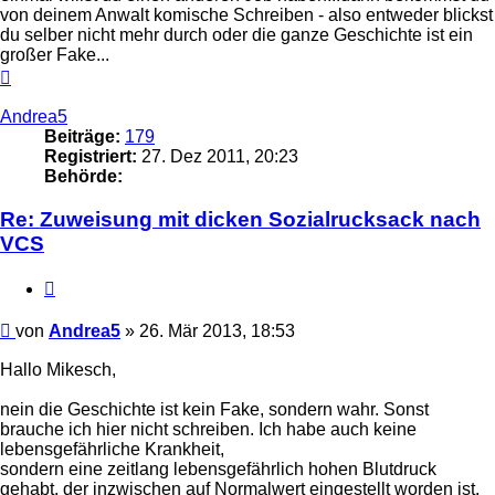
von deinem Anwalt komische Schreiben - also entweder blickst
du selber nicht mehr durch oder die ganze Geschichte ist ein
großer Fake...
Nach
oben
Andrea5
Beiträge:
179
Registriert:
27. Dez 2011, 20:23
Behörde:
Re: Zuweisung mit dicken Sozialrucksack nach
VCS
Zitieren
Beitrag
von
Andrea5
»
26. Mär 2013, 18:53
Hallo Mikesch,
nein die Geschichte ist kein Fake, sondern wahr. Sonst
brauche ich hier nicht schreiben. Ich habe auch keine
lebensgefährliche Krankheit,
sondern eine zeitlang lebensgefährlich hohen Blutdruck
gehabt, der inzwischen auf Normalwert eingestellt worden ist.