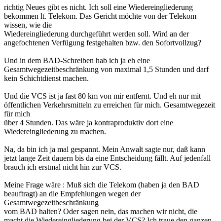
richtig Neues gibt es nicht. Ich soll eine Wiedereingliederung
bekommen lt. Telekom. Das Gericht möchte von der Telekom
wissen, wie die
Wiedereingliederung durchgeführt werden soll. Wird an der
angefochtenen Verfügung festgehalten bzw. den Sofortvollzug?
Und in dem BAD-Schreiben hab ich ja eh eine
Gesamtwegezeitbeschränkung von maximal 1,5 Stunden und darf
kein Schichtdienst machen.
Und die VCS ist ja fast 80 km von mir entfernt. Und eh nur mit
öffentlichen Verkehrsmitteln zu erreichen für mich. Gesamtwegezeit
für mich
über 4 Stunden. Das wäre ja kontraproduktiv dort eine
Wiedereingliederung zu machen.
Na, da bin ich ja mal gespannt. Mein Anwalt sagte nur, daß kann
jetzt lange Zeit dauern bis da eine Entscheidung fällt. Auf jedenfall
brauch ich erstmal nicht hin zur VCS.
Meine Frage wäre : Muß sich die Telekom (haben ja den BAD
beauftragt) an die Empfehlungen wegen der
Gesamtwegezeitbeschränkung
vom BAD halten? Oder sagen nein, das machen wir nicht, die
macht die Wiedereingliederung bei der VCS? Ich traue den ganzen