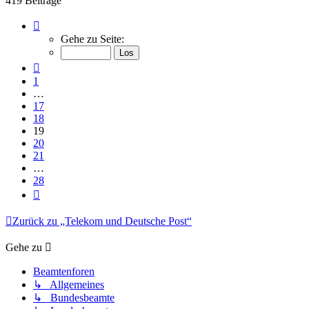
419 Beiträge
Seite
19
Gehe zu Seite:
von
28
Vorherige
1
…
17
18
19
20
21
…
28
Nächste
Zurück zu „Telekom und Deutsche Post“
Gehe zu
Beamtenforen
↳ Allgemeines
↳ Bundesbeamte