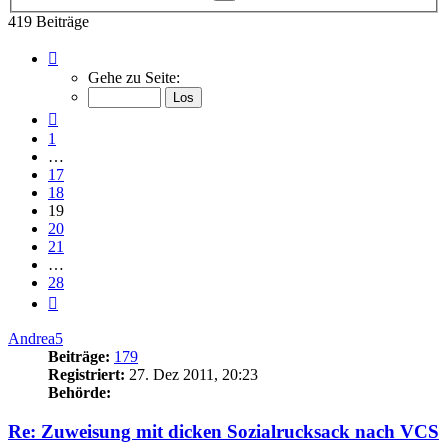
Suche
419 Beiträge
Seite
19
Gehe zu Seite:
von
28
Vorherige
1
…
17
18
19
20
21
…
28
Nächste
Andrea5
Beiträge:
179
Registriert:
27. Dez 2011, 20:23
Behörde:
Re: Zuweisung mit dicken Sozialrucksack nach VCS