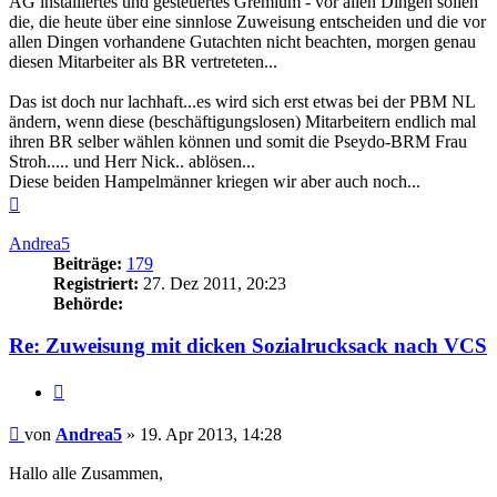
AG installiertes und gesteuertes Gremium - vor allen Dingen sollen
die, die heute über eine sinnlose Zuweisung entscheiden und die vor
allen Dingen vorhandene Gutachten nicht beachten, morgen genau
diesen Mitarbeiter als BR vertreteten...
Das ist doch nur lachhaft...es wird sich erst etwas bei der PBM NL
ändern, wenn diese (beschäftigungslosen) Mitarbeitern endlich mal
ihren BR selber wählen können und somit die Pseydo-BRM Frau
Stroh..... und Herr Nick.. ablösen...
Diese beiden Hampelmänner kriegen wir aber auch noch...
Nach
oben
Andrea5
Beiträge:
179
Registriert:
27. Dez 2011, 20:23
Behörde:
Re: Zuweisung mit dicken Sozialrucksack nach VCS
Zitieren
Beitrag
von
Andrea5
»
19. Apr 2013, 14:28
Hallo alle Zusammen,