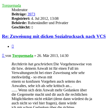
oben
Torquemada
Moderator
Beiträge:
3973
Registriert:
4. Jul 2012, 13:08
Behörde:
Ruheständler und Privatier
Geschlecht:
Re: Zuweisung mit dicken Sozialrucksack nach VCS
Zitieren
Beitrag
von
Torquemada
»
26. Mär 2013, 14:30
Rechtlerin hat geschrieben:
Die Vorgehensweise von
dir bzw. deinem Anwalt ist für einen Fall im
Verwaltungsrecht bei einer Zuweisung sehr sehr
merkwürdig - so etwas mit
einem so konfusen Vorgehen auch seitens des
Anwaltes, sehe ich als sehr kritisch an...
...... Wenn sich dein Anwalt mehr Gedanken über
die Gegenseite macht und dir auch die rechtlichen
Möglichkeiten nicht erklärt (denn dann würdest du ja
auch nicht so viel hier fragen), dann würde
ich mir schon Gedanken über die richtige