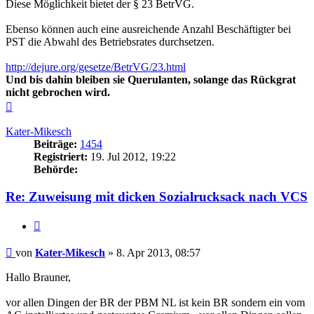
Diese Möglichkeit bietet der § 23 BetrVG.
Ebenso können auch eine ausreichende Anzahl Beschäftigter bei
PST die Abwahl des Betriebsrates durchsetzen.
http://dejure.org/gesetze/BetrVG/23.html
Und bis dahin bleiben sie Querulanten, solange das Rückgrat
nicht gebrochen wird.
Nach
oben
Kater-Mikesch
Beiträge:
1454
Registriert:
19. Jul 2012, 19:22
Behörde:
Re: Zuweisung mit dicken Sozialrucksack nach VCS
Zitieren
Beitrag
von
Kater-Mikesch
»
8. Apr 2013, 08:57
Hallo Brauner,
vor allen Dingen der BR der PBM NL ist kein BR sondern ein vom