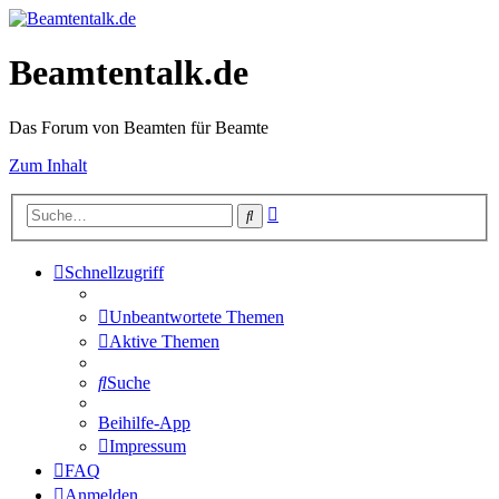
Beamtentalk.de
Das Forum von Beamten für Beamte
Zum Inhalt
Erweiterte
Suche
Suche
Schnellzugriff
Unbeantwortete Themen
Aktive Themen
Suche
Beihilfe-App
Impressum
FAQ
Anmelden