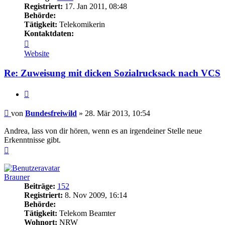
Registriert:
17. Jan 2011, 08:48
Behörde:
Tätigkeit:
Telekomikerin
Kontaktdaten:
Kontaktdaten
von
Website
Bundesfreiwild
Re: Zuweisung mit dicken Sozialrucksack nach VCS
Zitieren
Beitrag
von
Bundesfreiwild
»
28. Mär 2013, 10:54
Andrea, lass von dir hören, wenn es an irgendeiner Stelle neue
Erkenntnisse gibt.
Nach
oben
Brauner
Beiträge:
152
Registriert:
8. Nov 2009, 16:14
Behörde:
Tätigkeit:
Telekom Beamter
Wohnort:
NRW