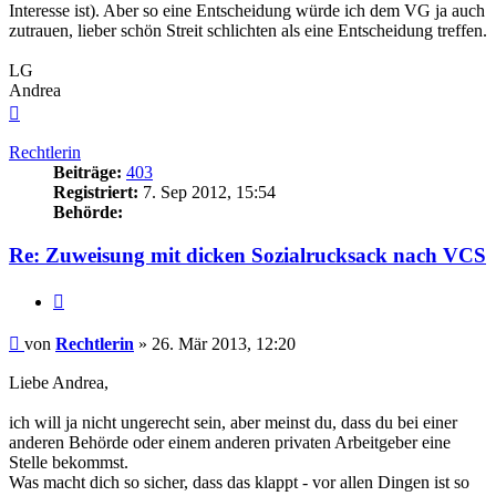
Interesse ist). Aber so eine Entscheidung würde ich dem VG ja auch
zutrauen, lieber schön Streit schlichten als eine Entscheidung treffen.
LG
Andrea
Nach
oben
Rechtlerin
Beiträge:
403
Registriert:
7. Sep 2012, 15:54
Behörde:
Re: Zuweisung mit dicken Sozialrucksack nach VCS
Zitieren
Beitrag
von
Rechtlerin
»
26. Mär 2013, 12:20
Liebe Andrea,
ich will ja nicht ungerecht sein, aber meinst du, dass du bei einer
anderen Behörde oder einem anderen privaten Arbeitgeber eine
Stelle bekommst.
Was macht dich so sicher, dass das klappt - vor allen Dingen ist so