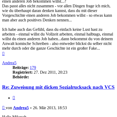
einen anderen Job bekommen willst...?
Das passt alles nicht zusammen - vor allen Dingen frage ich mich,
wie du überhaupt daran denken kannst, dass du mit dieser
Vorgeschichte einen anderen Job bekommen willst - so etwas kann
man aber auch positives Denken nennen...
Ich habe auch das Gefühl, dass du einfach keine Lust hast zu
arbeiten - einmal willst du Vollzeit arbeiten, einmal halbtags, einmal
willst du einen anderen Job haben...dann bekommst du von deinem
Anwalt komische Schreiben - also entweder blickst du selber nicht
mehr durch oder die ganze Geschichte ist ein großer Fake...
Nach
oben
Andrea5
Beiträge:
179
Registriert:
27. Dez 2011, 20:23
Behörde:
Re: Zuweisung mit dicken Sozialrucksack nach VCS
Zitieren
Beitrag
von
Andrea5
»
26. Mär 2013, 18:53
Hallo Mikesch,