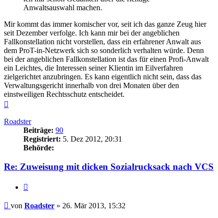
Anwaltsauswahl machen.
Mir kommt das immer komischer vor, seit ich das ganze Zeug hier
seit Dezember verfolge. Ich kann mir bei der angeblichen
Fallkonstellation nicht vorstellen, dass ein erfahrener Anwalt aus
dem ProT-in-Netzwerk sich so sonderlich verhalten würde. Denn
bei der angeblichen Fallkonstellation ist das für einen Profi-Anwalt
ein Leichtes, die Interessen seiner Klientin im Eilverfahren
zielgerichtet anzubringen. Es kann eigentlich nicht sein, dass das
Verwaltungsgericht innerhalb von drei Monaten über den
einstweiligen Rechtsschutz entscheidet.
Nach
oben
Roadster
Beiträge:
90
Registriert:
5. Dez 2012, 20:31
Behörde:
Re: Zuweisung mit dicken Sozialrucksack nach VCS
Zitieren
Beitrag
von
Roadster
»
26. Mär 2013, 15:32