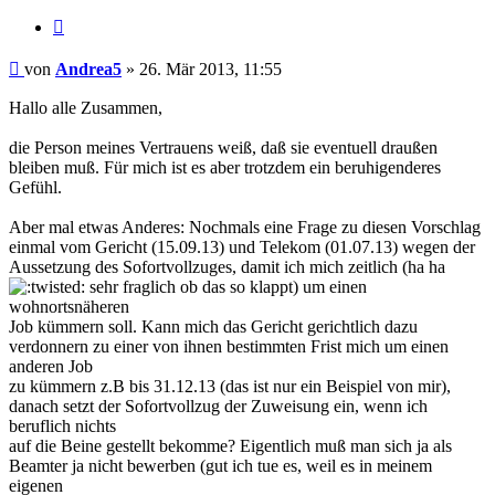
Zitieren
Beitrag
von
Andrea5
»
26. Mär 2013, 11:55
Hallo alle Zusammen,
die Person meines Vertrauens weiß, daß sie eventuell draußen
bleiben muß. Für mich ist es aber trotzdem ein beruhigenderes
Gefühl.
Aber mal etwas Anderes: Nochmals eine Frage zu diesen Vorschlag
einmal vom Gericht (15.09.13) und Telekom (01.07.13) wegen der
Aussetzung des Sofortvollzuges, damit ich mich zeitlich (ha ha
sehr fraglich ob das so klappt) um einen
wohnortsnäheren
Job kümmern soll. Kann mich das Gericht gerichtlich dazu
verdonnern zu einer von ihnen bestimmten Frist mich um einen
anderen Job
zu kümmern z.B bis 31.12.13 (das ist nur ein Beispiel von mir),
danach setzt der Sofortvollzug der Zuweisung ein, wenn ich
beruflich nichts
auf die Beine gestellt bekomme? Eigentlich muß man sich ja als
Beamter ja nicht bewerben (gut ich tue es, weil es in meinem
eigenen