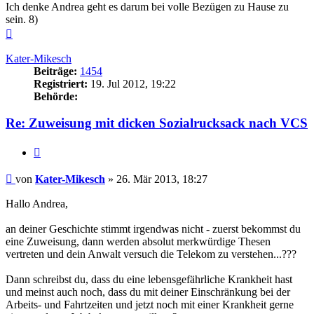
Ich denke Andrea geht es darum bei volle Bezügen zu Hause zu
sein. 8)
Nach
oben
Kater-Mikesch
Beiträge:
1454
Registriert:
19. Jul 2012, 19:22
Behörde:
Re: Zuweisung mit dicken Sozialrucksack nach VCS
Zitieren
Beitrag
von
Kater-Mikesch
»
26. Mär 2013, 18:27
Hallo Andrea,
an deiner Geschichte stimmt irgendwas nicht - zuerst bekommst du
eine Zuweisung, dann werden absolut merkwürdige Thesen
vertreten und dein Anwalt versuch die Telekom zu verstehen...???
Dann schreibst du, dass du eine lebensgefährliche Krankheit hast
und meinst auch noch, dass du mit deiner Einschränkung bei der
Arbeits- und Fahrtzeiten und jetzt noch mit einer Krankheit gerne