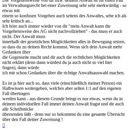
Die Vorgehensweise von dir bzw. deinem Anwalt ist für einen Fall
im Verwaltungsrecht bei einer Zuweisung sehr sehr merkwürdig - so
etwas mit
einem so konfusen Vorgehen auch seitens des Anwaltes, sehe ich als
sehr kritisch an...
Ich höre auch immer wieder von dir "mein Anwalt kann die
Vorgehensweise des AG nicht nachvollziehen" - das muss er auch
nicht. Der Anwalt muss
innerhalb der gesetzlichen Möglichkeiten alles in Bewegung setzen,
so dass du zu deinen Recht kommst. Wenn sich dein Anwalt mehr
Gedanken über
die Gegenseite macht und dir auch die rechtlichen Möglichkeiten
nicht erklärt (denn dann würdest du ja auch nicht so viel hier
fragen), dann würde
ich mir schon Gedanken über die richtige Anwaltsauswahl machen.
Es ist ja hier auch so, dass viele (einschließlich meiner Person) ein
Halbwissen weitergeben, welches aber selten 1:1 auf den eigenen
Fall übertragen
werden kann - aus diesem Grunde bringt es nur etwas, wenn du in
deinem individuellen Fall immer deinen Anwalt fragst und dir auch
alle Schriftstücke
übersenden läßt - denn nur so bekommst du eine gesamte Übersicht
über den Fall deiner Zuweisung !
Nach