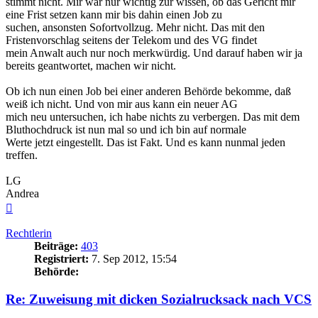
stimmt nicht. Mir war nur wichtig zur wissen, ob das Gericht mir
eine Frist setzen kann mir bis dahin einen Job zu
suchen, ansonsten Sofortvollzug. Mehr nicht. Das mit den
Fristenvorschlag seitens der Telekom und des VG findet
mein Anwalt auch nur noch merkwürdig. Und darauf haben wir ja
bereits geantwortet, machen wir nicht.
Ob ich nun einen Job bei einer anderen Behörde bekomme, daß
weiß ich nicht. Und von mir aus kann ein neuer AG
mich neu untersuchen, ich habe nichts zu verbergen. Das mit dem
Bluthochdruck ist nun mal so und ich bin auf normale
Werte jetzt eingestellt. Das ist Fakt. Und es kann nunmal jeden
treffen.
LG
Andrea
Nach
oben
Rechtlerin
Beiträge:
403
Registriert:
7. Sep 2012, 15:54
Behörde:
Re: Zuweisung mit dicken Sozialrucksack nach VCS