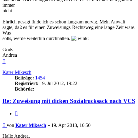
immer
nicht.
Ehrlich gesagt finde ich es schon langsam nervig. Mein Anwalt
sagte, daß es für einen Zuweisungs-Rechtsweg eine lange Zeit wäre.
Was
solls, werde weiterhin durchhalten.
Gruß
Andrea
Nach
oben
Kater-Mikesch
Beiträge:
1454
Registriert:
19. Jul 2012, 19:22
Behörde:
Re: Zuweisung mit dicken Sozialrucksack nach VCS
Zitieren
Beitrag
von
Kater-Mikesch
»
19. Apr 2013, 16:50
Hallo Andrea,