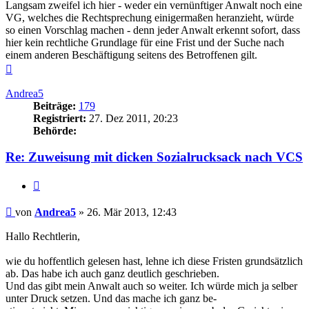
Langsam zweifel ich hier - weder ein vernünftiger Anwalt noch eine
VG, welches die Rechtsprechung einigermaßen heranzieht, würde
so einen Vorschlag machen - denn jeder Anwalt erkennt sofort, dass
hier kein rechtliche Grundlage für eine Frist und der Suche nach
einem anderen Beschäftigung seitens des Betroffenen gilt.
Nach
oben
Andrea5
Beiträge:
179
Registriert:
27. Dez 2011, 20:23
Behörde:
Re: Zuweisung mit dicken Sozialrucksack nach VCS
Zitieren
Beitrag
von
Andrea5
»
26. Mär 2013, 12:43
Hallo Rechtlerin,
wie du hoffentlich gelesen hast, lehne ich diese Fristen grundsätzlich
ab. Das habe ich auch ganz deutlich geschrieben.
Und das gibt mein Anwalt auch so weiter. Ich würde mich ja selber
unter Druck setzen. Und das mache ich ganz be-