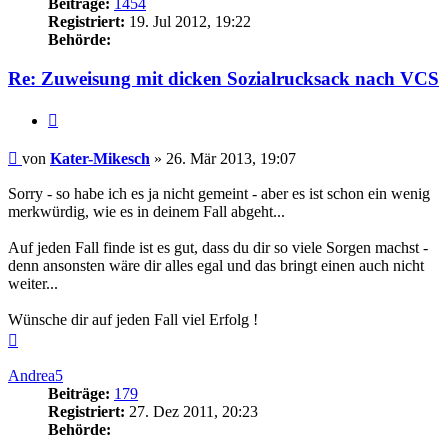
Beiträge:
1454
Registriert:
19. Jul 2012, 19:22
Behörde:
Re: Zuweisung mit dicken Sozialrucksack nach VCS
Zitieren
Beitrag
von
Kater-Mikesch
»
26. Mär 2013, 19:07
Sorry - so habe ich es ja nicht gemeint - aber es ist schon ein wenig
merkwürdig, wie es in deinem Fall abgeht...
Auf jeden Fall finde ist es gut, dass du dir so viele Sorgen machst -
denn ansonsten wäre dir alles egal und das bringt einen auch nicht
weiter...
Wünsche dir auf jeden Fall viel Erfolg !
Nach
oben
Andrea5
Beiträge:
179
Registriert:
27. Dez 2011, 20:23
Behörde: