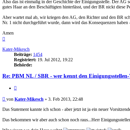
Also das ist einmalig in der Geschichte der Einigungsstelle. Der AG 
gutes Haar an den Beschäftigten hinterlässt, und der BR nickt diese P
Aber wartet mal ab, wir kriegen den AG, den Richter und den BR sch
Nr. 1 nicht durchgeführt wurde, dann wird das Konsequenzen haben 
Amen
Nach
oben
Kater-Mikesch
Beiträge:
1454
Registriert:
19. Jul 2012, 19:22
Behörde:
Re: PBM NL / SBR - wer kennt den Einigungsstellen-
Zitieren
Beitrag
von
Kater-Mikesch
»
3. Feb 2013, 22:48
Das Statement kannte ich schon - aber jetzt ist ja ein neuer Vorsitzende
Das bekommen wir aber auch schon noch raus...Herr Einigungsstelle