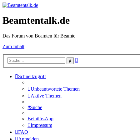
Beamtentalk.de
Das Forum von Beamten für Beamte
Zum Inhalt
Erweiterte
Suche
Suche
Schnellzugriff
Unbeantwortete Themen
Aktive Themen
Suche
Beihilfe-App
Impressum
FAQ
Anmelden