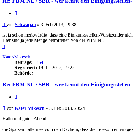
Re: PBM NL / SBR - wer kennt den Einigungsstellen-
Zitieren
Beitrag
von
Schwapau
»
3. Feb 2013, 19:38
ist ja schon merkwürdig, dass eine Einigungsstellen-Vorsitzender nicht
Hier sind ja jede Menge betroffenen von der PBM NL
Nach
oben
Kater-Mikesch
Beiträge:
1454
Registriert:
19. Jul 2012, 19:22
Behörde:
Re: PBM NL / SBR - wer kennt den Einigungsstellen-
Zitieren
Beitrag
von
Kater-Mikesch
»
3. Feb 2013, 20:24
Hallo und guten Abend,
die Spatzen trällern es vom den Dächern, dass die Telekom einen (geka