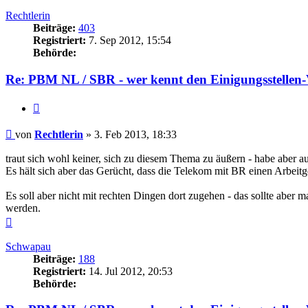
oben
Rechtlerin
Beiträge:
403
Registriert:
7. Sep 2012, 15:54
Behörde:
Re: PBM NL / SBR - wer kennt den Einigungsstellen-
Zitieren
Beitrag
von
Rechtlerin
»
3. Feb 2013, 18:33
traut sich wohl keiner, sich zu diesem Thema zu äußern - habe aber a
Es hält sich aber das Gerücht, dass die Telekom mit BR einen Arbeit
Es soll aber nicht mit rechten Dingen dort zugehen - das sollte aber 
werden.
Nach
oben
Schwapau
Beiträge:
188
Registriert:
14. Jul 2012, 20:53
Behörde: