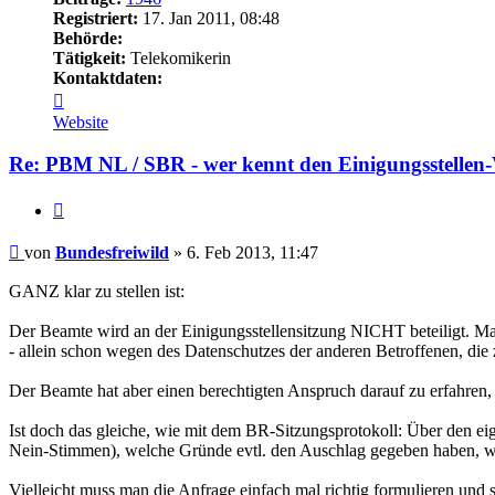
Registriert:
17. Jan 2011, 08:48
Behörde:
Tätigkeit:
Telekomikerin
Kontaktdaten:
Kontaktdaten
von
Website
Bundesfreiwild
Re: PBM NL / SBR - wer kennt den Einigungsstellen-
Zitieren
Beitrag
von
Bundesfreiwild
»
6. Feb 2013, 11:47
GANZ klar zu stellen ist:
Der Beamte wird an der Einigungsstellensitzung NICHT beteiligt. M
- allein schon wegen des Datenschutzes der anderen Betroffenen, die
Der Beamte hat aber einen berechtigten Anspruch darauf zu erfahr
Ist doch das gleiche, wie mit dem BR-Sitzungsprotokoll: Über den ei
Nein-Stimmen), welche Gründe evtl. den Auschlag gegeben haben, was
Vielleicht muss man die Anfrage einfach mal richtig formulieren und 