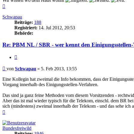
Wir wissen wo dein Haus wohnt
Nach
oben
Schwapau
Beiträge:
188
Registriert:
14. Jul 2012, 20:53
Behörde:
Re: PBM NL / SBR - wer kennt den Einigungsstellen-
Zitieren
Beitrag
von
Schwapau
»
5. Feb 2013, 13:55
Eine Kollegin hat zweimal die Info bekommen, dass der Einigungsste
Vorgang innerhalb des Einigungsstellen-Verfahren.
Das sind ja ganz feine Methoden vom diesem Vorsitzenden - rechtw
Aber das ist mal wieder typisch für die Telekom, einschl. dem BR be
sich (mindestens) zweimal innerhalb der Telekom - und das sehe ich a
Nach
oben
Bundesfreiwild
Beiträge:
1946