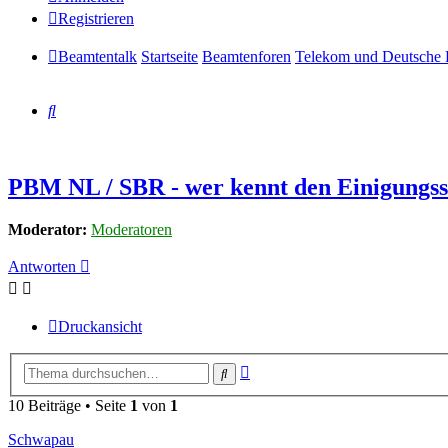
Registrieren
Beamtentalk
Startseite
Beamtenforen
Telekom und Deutsche 
Suche
PBM NL / SBR - wer kennt den Einigungss
Moderator:
Moderatoren
Antworten
Druckansicht
Erweiterte
Suche
Suche
10 Beiträge • Seite
1
von
1
Schwapau