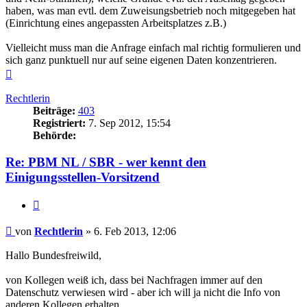
haben, was man evtl. dem Zuweisungsbetrieb noch mitgegeben hat
(Einrichtung eines angepassten Arbeitsplatzes z.B.)
Vielleicht muss man die Anfrage einfach mal richtig formulieren und
sich ganz punktuell nur auf seine eigenen Daten konzentrieren.
Nach
oben
Rechtlerin
Beiträge:
403
Registriert:
7. Sep 2012, 15:54
Behörde:
Re: PBM NL / SBR - wer kennt den
Einigungsstellen-Vorsitzend
Zitieren
Beitrag
von
Rechtlerin
»
6. Feb 2013, 12:06
Hallo Bundesfreiwild,
von Kollegen weiß ich, dass bei Nachfragen immer auf den
Datenschutz verwiesen wird - aber ich will ja nicht die Info von
anderen Kollegen erhalten.