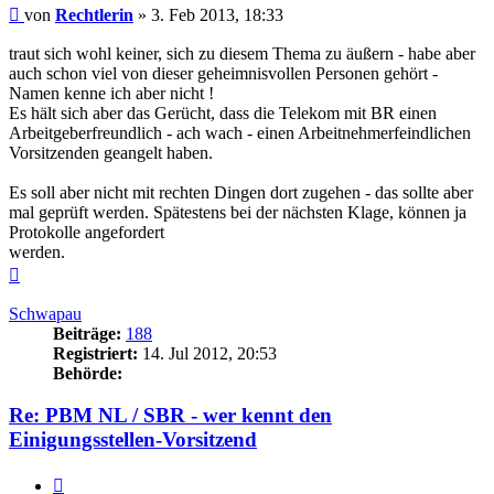
Beitrag
von
Rechtlerin
»
3. Feb 2013, 18:33
traut sich wohl keiner, sich zu diesem Thema zu äußern - habe aber
auch schon viel von dieser geheimnisvollen Personen gehört -
Namen kenne ich aber nicht !
Es hält sich aber das Gerücht, dass die Telekom mit BR einen
Arbeitgeberfreundlich - ach wach - einen Arbeitnehmerfeindlichen
Vorsitzenden geangelt haben.
Es soll aber nicht mit rechten Dingen dort zugehen - das sollte aber
mal geprüft werden. Spätestens bei der nächsten Klage, können ja
Protokolle angefordert
werden.
Nach
oben
Schwapau
Beiträge:
188
Registriert:
14. Jul 2012, 20:53
Behörde:
Re: PBM NL / SBR - wer kennt den
Einigungsstellen-Vorsitzend
Zitieren