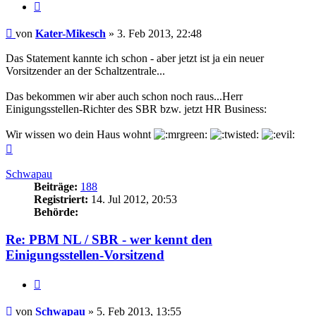
Zitieren
Beitrag
von
Kater-Mikesch
»
3. Feb 2013, 22:48
Das Statement kannte ich schon - aber jetzt ist ja ein neuer
Vorsitzender an der Schaltzentrale...
Das bekommen wir aber auch schon noch raus...Herr
Einigungsstellen-Richter des SBR bzw. jetzt HR Business:
Wir wissen wo dein Haus wohnt
Nach
oben
Schwapau
Beiträge:
188
Registriert:
14. Jul 2012, 20:53
Behörde:
Re: PBM NL / SBR - wer kennt den
Einigungsstellen-Vorsitzend
Zitieren
Beitrag
von
Schwapau
»
5. Feb 2013, 13:55