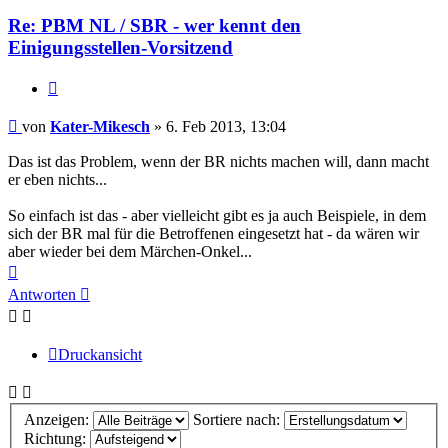
Re: PBM NL / SBR - wer kennt den
Einigungsstellen-Vorsitzend
Zitieren
Beitrag
von
Kater-Mikesch
»
6. Feb 2013, 13:04
Das ist das Problem, wenn der BR nichts machen will, dann macht
er eben nichts...
So einfach ist das - aber vielleicht gibt es ja auch Beispiele, in dem
sich der BR mal für die Betroffenen eingesetzt hat - da wären wir
aber wieder bei dem Märchen-Onkel...
Nach
oben
Antworten
Druckansicht
Anzeigen:
Sortiere nach:
Richtung: