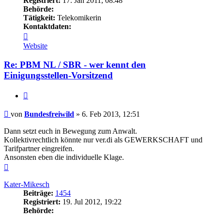
Registriert:
17. Jan 2011, 08:48
Behörde:
Tätigkeit:
Telekomikerin
Kontaktdaten:
Kontaktdaten
von
Website
Bundesfreiwild
Re: PBM NL / SBR - wer kennt den
Einigungsstellen-Vorsitzend
Zitieren
Beitrag
von
Bundesfreiwild
»
6. Feb 2013, 12:51
Dann setzt euch in Bewegung zum Anwalt.
Kollektivrechtlich könnte nur ver.di als GEWERKSCHAFT und
Tarifpartner eingreifen.
Ansonsten eben die individuelle Klage.
Nach
oben
Kater-Mikesch
Beiträge:
1454
Registriert:
19. Jul 2012, 19:22
Behörde: