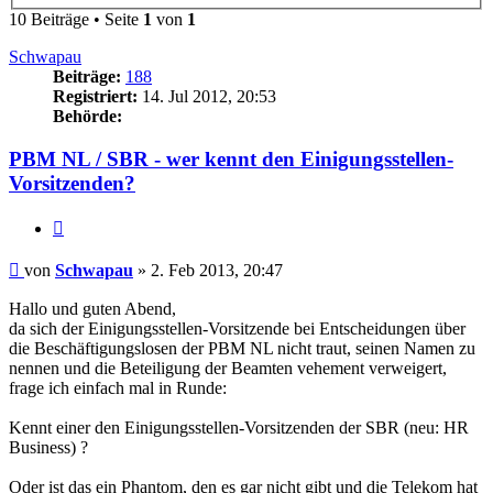
10 Beiträge • Seite
1
von
1
Schwapau
Beiträge:
188
Registriert:
14. Jul 2012, 20:53
Behörde:
PBM NL / SBR - wer kennt den Einigungsstellen-
Vorsitzenden?
Zitieren
Beitrag
von
Schwapau
»
2. Feb 2013, 20:47
Hallo und guten Abend,
da sich der Einigungsstellen-Vorsitzende bei Entscheidungen über
die Beschäftigungslosen der PBM NL nicht traut, seinen Namen zu
nennen und die Beteiligung der Beamten vehement verweigert,
frage ich einfach mal in Runde:
Kennt einer den Einigungsstellen-Vorsitzenden der SBR (neu: HR
Business) ?
Oder ist das ein Phantom, den es gar nicht gibt und die Telekom hat