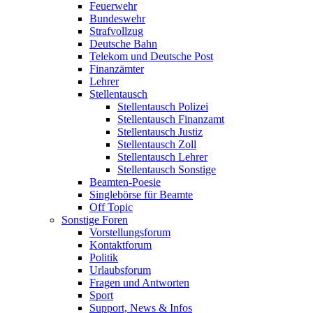
Feuerwehr
Bundeswehr
Strafvollzug
Deutsche Bahn
Telekom und Deutsche Post
Finanzämter
Lehrer
Stellentausch
Stellentausch Polizei
Stellentausch Finanzamt
Stellentausch Justiz
Stellentausch Zoll
Stellentausch Lehrer
Stellentausch Sonstige
Beamten-Poesie
Singlebörse für Beamte
Off Topic
Sonstige Foren
Vorstellungsforum
Kontaktforum
Politik
Urlaubsforum
Fragen und Antworten
Sport
Support, News & Infos