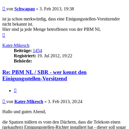
Beitrag
von
Schwapau
»
3. Feb 2013, 19:38
ist ja schon merkwürdig, dass eine Einigungsstellen-Vorsitzender
nicht bekannt ist.
Hier sind ja jede Menge betroffenen von der PBM NL
Nach
oben
Kater-Mikesch
Beiträge:
1454
Registriert:
19. Jul 2012, 19:22
Behörde:
Re: PBM NL / SBR - wer kennt den
Einigungsstellen-Vorsitzend
Zitieren
Beitrag
von
Kater-Mikesch
»
3. Feb 2013, 20:24
Hallo und guten Abend,
die Spatzen trällern es vom den Dächern, dass die Telekom einen
(gekauften) Einigungsstellen-Richter installiert hat - dieser soll sogar