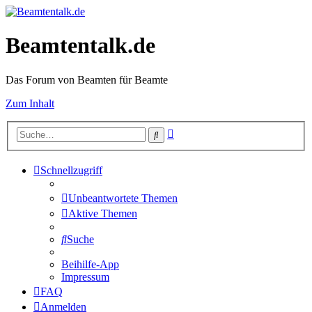
Beamtentalk.de
Das Forum von Beamten für Beamte
Zum Inhalt
Erweiterte
Suche
Suche
Schnellzugriff
Unbeantwortete Themen
Aktive Themen
Suche
Beihilfe-App
Impressum
FAQ
Anmelden