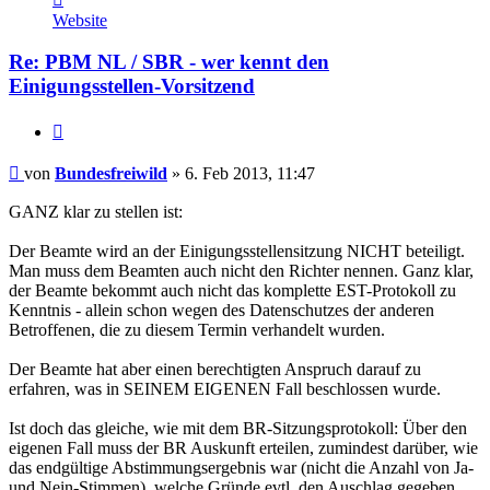
von
Website
Bundesfreiwild
Re: PBM NL / SBR - wer kennt den
Einigungsstellen-Vorsitzend
Zitieren
Beitrag
von
Bundesfreiwild
»
6. Feb 2013, 11:47
GANZ klar zu stellen ist:
Der Beamte wird an der Einigungsstellensitzung NICHT beteiligt.
Man muss dem Beamten auch nicht den Richter nennen. Ganz klar,
der Beamte bekommt auch nicht das komplette EST-Protokoll zu
Kenntnis - allein schon wegen des Datenschutzes der anderen
Betroffenen, die zu diesem Termin verhandelt wurden.
Der Beamte hat aber einen berechtigten Anspruch darauf zu
erfahren, was in SEINEM EIGENEN Fall beschlossen wurde.
Ist doch das gleiche, wie mit dem BR-Sitzungsprotokoll: Über den
eigenen Fall muss der BR Auskunft erteilen, zumindest darüber, wie
das endgültige Abstimmungsergebnis war (nicht die Anzahl von Ja-
und Nein-Stimmen), welche Gründe evtl. den Auschlag gegeben