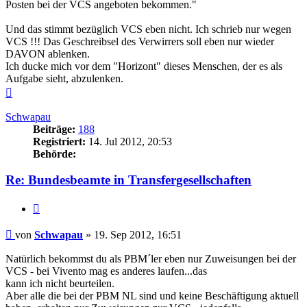
Posten bei der VCS angeboten bekommen."
Und das stimmt bezüglich VCS eben nicht. Ich schrieb nur wegen
VCS !!! Das Geschreibsel des Verwirrers soll eben nur wieder
DAVON ablenken.
Ich ducke mich vor dem "Horizont" dieses Menschen, der es als
Aufgabe sieht, abzulenken.
Nach
oben
Schwapau
Beiträge:
188
Registriert:
14. Jul 2012, 20:53
Behörde:
Re: Bundesbeamte in Transfergesellschaften
Zitieren
Beitrag
von
Schwapau
»
19. Sep 2012, 16:51
Natürlich bekommst du als PBM´ler eben nur Zuweisungen bei der
VCS - bei Vivento mag es anderes laufen...das
kann ich nicht beurteilen.
Aber alle die bei der PBM NL sind und keine Beschäftigung aktuell