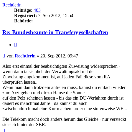
Rechtlerin
Beiträge:
403
Registriert:
7. Sep 2012, 15:54
Behörde:
Re: Bundesbeamte in Transfergesellschaften
Zitieren
Beitrag
von
Rechtlerin
»
20. Sep 2012, 09:47
Also erst einmal der beabsichtigten Zuweisung widersprechen -
wenn dann tatsächlich der Verwaltungsakt mit der
Zuweisung angekommen ist, auf jeden Fall diese vom RA
überprüfen lassen...
Wenn man dann trotzdem antreten muss, kannst du einfach wieder
zum Arzt gehen und dir zu Hause die Sonne
auf den Pelz scheinen lassen - bis das ein DU-Verfahren durch ist,
dauert es manchmal Jahre - da kannst du auch
zwischendurch mal eine Kur machen...oder eine stufenweise WE...
Die Telekom macht doch anders herum das Gleiche - nur versteckt
sie sich hinter der SBR.
Nach