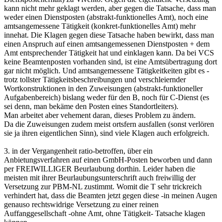
kann nicht mehr geklagt werden, aber gegen die Tatsache, dass man
weder einen Dienstposten (abstrakt-funktionelles Amt), noch eine
amtsangemessene Tätigkeit (konkret-funktionelles Amt) mehr
innehat. Die Klagen gegen diese Tatsache haben bewirkt, dass man
einen Anspruch auf einen amtsangemessenen Dienstposten + dem
Amt entsprechender Tätigkeit hat und einklagen kann. Da bei VCS
keine Beamtenposten vorhanden sind, ist eine Amtsübertragung dort
gar nicht möglich. Und amtsangemessene Tätigkeitkeiten gibt es -
trotz tollster Tätigkeitsbeschreibungen und verschleiernder
Wortkonstruktionen in den Zuweisungen (abstrakt-funktioneller
Aufgabenbereich) bislang weder für den B, noch für C-Dienst (es
sei denn, man bekäme den Posten eines Standortleiters).
Man arbeitet aber vehement daran, dieses Problem zu ändern.
Da die Zuweisungen zudem meist ortsfern ausfallen (sonst verlören
sie ja ihren eigentlichen Sinn), sind viele Klagen auch erfolgreich.
3. in der Vergangenheit ratio-betroffen, über ein
Anbietungsverfahren auf einen GmbH-Posten beworben und dann
per FREIWILLIGER Beurlaubung dorthin. Leider haben die
meisten mit ihrer Beurlaubungsunterschrift auch freiwillig der
Versetzung zur PBM-NL zustimmt. Womit die T sehr trickreich
verhindert hat, dass die Beamten jetzt gegen diese -in meinen Augen
genauso rechtswidrige Versetzung zu einer reinen
Auffanggesellschaft -ohne Amt, ohne Tätigkeit- Tatsache klagen