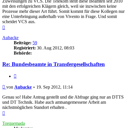
Zuweisungen zu VCS. Die Telekom stellt diese Beamten seit 2010
mit den erfolgreichen Klägern gleich, weil sie inzwischen keine
Prozesse mehr dieser Art führt. Somit kommt für diese Kollegen nur
eine Unterbringung außerhalb von Vivento in Frage. Und somit
scheidet VCS aus.
Nach
oben
Aubacke
Beiträge:
59
Registriert:
30. Aug 2012, 08:03
Behörde:
Re: Bundesbeamte in Transfergesellschaften
Zitieren
Beitrag
von
Aubacke
»
19. Sep 2012, 11:14
Genau so! Habe Antrag gestellt und die Abfrage ging nur an DTTS
und DT Technik. Habe auch amtsangemessene Arbeit am
nächstmöglichen Standort erhalten .
Nach
oben
Torquemada