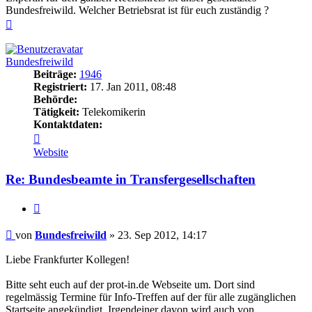
Bundesfreiwild. Welcher Betriebsrat ist für euch zuständig ?
Nach
oben
Bundesfreiwild
Beiträge:
1946
Registriert:
17. Jan 2011, 08:48
Behörde:
Tätigkeit:
Telekomikerin
Kontaktdaten:
Kontaktdaten
von
Website
Bundesfreiwild
Re: Bundesbeamte in Transfergesellschaften
Zitieren
Beitrag
von
Bundesfreiwild
»
23. Sep 2012, 14:17
Liebe Frankfurter Kollegen!
Bitte seht euch auf der prot-in.de Webseite um. Dort sind
regelmässig Termine für Info-Treffen auf der für alle zugänglichen
Startseite angekündigt. Irgendeiner davon wird auch von