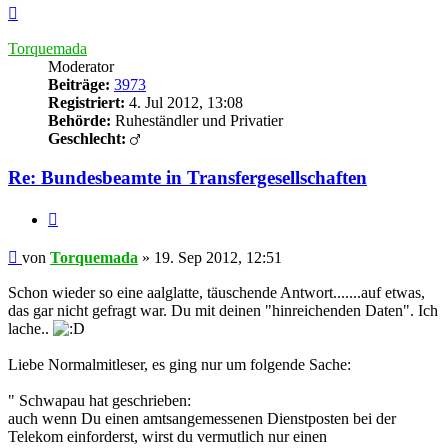
Nach
oben
Torquemada
Moderator
Beiträge:
3973
Registriert:
4. Jul 2012, 13:08
Behörde:
Ruheständler und Privatier
Geschlecht:
Re: Bundesbeamte in Transfergesellschaften
Zitieren
Beitrag
von
Torquemada
»
19. Sep 2012, 12:51
Schon wieder so eine aalglatte, täuschende Antwort.......auf etwas,
das gar nicht gefragt war. Du mit deinen "hinreichenden Daten". Ich
lache..
Liebe Normalmitleser, es ging nur um folgende Sache:
" Schwapau hat geschrieben:
auch wenn Du einen amtsangemessenen Dienstposten bei der
Telekom einforderst, wirst du vermutlich nur einen