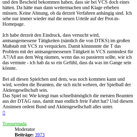
und den Bescheid bekommen haben, dass sie bei VCS doch eines
hätten. Da hätte man dann weitermachen und Klage erheben
müssen. Keine Ahnung, ob da derzeit Verfahren anhängig sind. Ich
sehe nur immer wieder mal die neuen Urteile auf der Prot-in-
Homepage.
Ich habe derzeit den Eindruck, dass versucht wird,
amtsangemessene Tätigkeiten (nämlich die von DTKS) im großen
Maßstab mit VCS zu verquicken. Damit könnnnnte die T das
Problem mit der amtsangemessenen Tätigkeit in VCS zumindest für
A7/A8 aus dem Weg räumen, wenn das so passieren sollte, wie ich
das vermute - ich hab da so ein Gefühl, dass da was im Gange sein
könnte.
Bei all diesen Spielchen und dem, was noch kommen kann und
wird, werden die Beamten, die sich nicht wehren, der Spielball der
Aktiengesellschaft sein.
Das Spiel ist: Wie kriegt man schnellstmöglich die meisten Beamten
aus der DTAG raus, damit man endlich freie Fahrt hat? Und diesem
Ansinnen ordent Bund und Aktiengesellschaft alles unter.
Nach
oben
Torquemada
Moderator
Beiträge:
3973