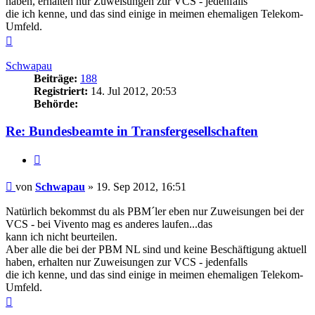
haben, erhalten nur Zuweisungen zur VCS - jedenfalls
die ich kenne, und das sind einige in meimen ehemaligen Telekom-
Umfeld.
Nach
oben
Schwapau
Beiträge:
188
Registriert:
14. Jul 2012, 20:53
Behörde:
Re: Bundesbeamte in Transfergesellschaften
Zitieren
Beitrag
von
Schwapau
»
19. Sep 2012, 16:51
Natürlich bekommst du als PBM´ler eben nur Zuweisungen bei der
VCS - bei Vivento mag es anderes laufen...das
kann ich nicht beurteilen.
Aber alle die bei der PBM NL sind und keine Beschäftigung aktuell
haben, erhalten nur Zuweisungen zur VCS - jedenfalls
die ich kenne, und das sind einige in meimen ehemaligen Telekom-
Umfeld.
Nach
oben