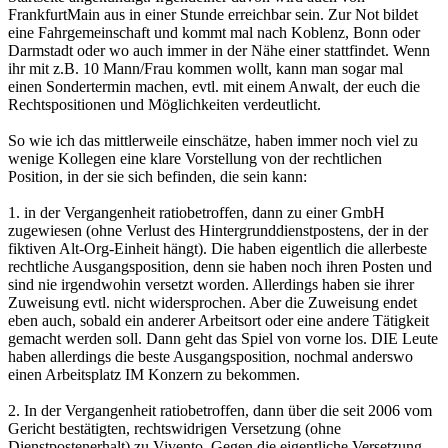
FrankfurtMain aus in einer Stunde erreichbar sein. Zur Not bildet
eine Fahrgemeinschaft und kommt mal nach Koblenz, Bonn oder
Darmstadt oder wo auch immer in der Nähe einer stattfindet. Wenn
ihr mit z.B. 10 Mann/Frau kommen wollt, kann man sogar mal
einen Sondertermin machen, evtl. mit einem Anwalt, der euch die
Rechtspositionen und Möglichkeiten verdeutlicht.
So wie ich das mittlerweile einschätze, haben immer noch viel zu
wenige Kollegen eine klare Vorstellung von der rechtlichen
Position, in der sie sich befinden, die sein kann:
1. in der Vergangenheit ratiobetroffen, dann zu einer GmbH
zugewiesen (ohne Verlust des Hintergrunddienstpostens, der in der
fiktiven Alt-Org-Einheit hängt). Die haben eigentlich die allerbeste
rechtliche Ausgangsposition, denn sie haben noch ihren Posten und
sind nie irgendwohin versetzt worden. Allerdings haben sie ihrer
Zuweisung evtl. nicht widersprochen. Aber die Zuweisung endet
eben auch, sobald ein anderer Arbeitsort oder eine andere Tätigkeit
gemacht werden soll. Dann geht das Spiel von vorne los. DIE Leute
haben allerdings die beste Ausgangsposition, nochmal anderswo
einen Arbeitsplatz IM Konzern zu bekommen.
2. In der Vergangenheit ratiobetroffen, dann über die seit 2006 vom
Gericht bestätigten, rechtswidrigen Versetzung (ohne
Dienstpostenerhalt) zu Vivento. Gegen die eigentliche Versetzung