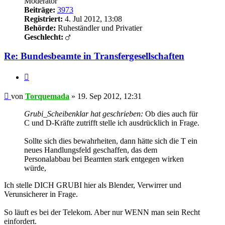
Moderator
Beiträge:
3973
Registriert:
4. Jul 2012, 13:08
Behörde:
Ruheständler und Privatier
Geschlecht:
Re: Bundesbeamte in Transfergesellschaften
Zitieren
Beitrag
von
Torquemada
»
19. Sep 2012, 12:31
Grubi_Scheibenklar hat geschrieben:
Ob dies auch für
C und D-Kräfte zutrifft stelle ich ausdrücklich in Frage.
Sollte sich dies bewahrheiten, dann hätte sich die T ein
neues Handlungsfeld geschaffen, das dem
Personalabbau bei Beamten stark entgegen wirken
würde,
Ich stelle DICH GRUBI hier als Blender, Verwirrer und
Verunsicherer in Frage.
So läuft es bei der Telekom. Aber nur WENN man sein Recht
einfordert.