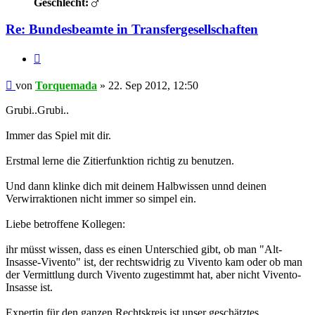
Geschlecht:
Re: Bundesbeamte in Transfergesellschaften
Zitieren
Beitrag
von
Torquemada
»
22. Sep 2012, 12:50
Grubi..Grubi..
Immer das Spiel mit dir.
Erstmal lerne die Zitierfunktion richtig zu benutzen.
Und dann klinke dich mit deinem Halbwissen unnd deinen
Verwirraktionen nicht immer so simpel ein.
Liebe betroffene Kollegen:
ihr müsst wissen, dass es einen Unterschied gibt, ob man "Alt-
Insasse-Vivento" ist, der rechtswidrig zu Vivento kam oder ob man
der Vermittlung durch Vivento zugestimmt hat, aber nicht Vivento-
Insasse ist.
Expertin für den ganzen Rechtskreis ist unser geschätztes