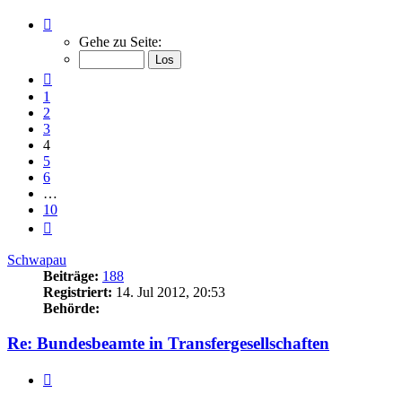
Seite
4
Gehe zu Seite:
von
10
Vorherige
1
2
3
4
5
6
…
10
Nächste
Schwapau
Beiträge:
188
Registriert:
14. Jul 2012, 20:53
Behörde:
Re: Bundesbeamte in Transfergesellschaften
Zitieren