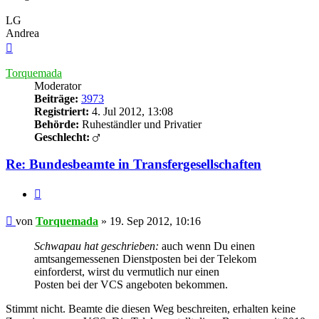
LG
Andrea
Nach
oben
Torquemada
Moderator
Beiträge:
3973
Registriert:
4. Jul 2012, 13:08
Behörde:
Ruheständler und Privatier
Geschlecht:
Re: Bundesbeamte in Transfergesellschaften
Zitieren
Beitrag
von
Torquemada
»
19. Sep 2012, 10:16
Schwapau hat geschrieben:
auch wenn Du einen
amtsangemessenen Dienstposten bei der Telekom
einforderst, wirst du vermutlich nur einen
Posten bei der VCS angeboten bekommen.
Stimmt nicht. Beamte die diesen Weg beschreiten, erhalten keine