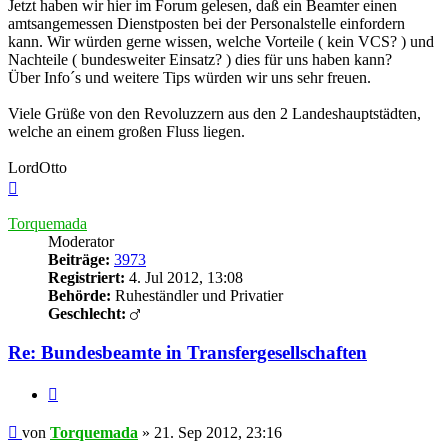
Jetzt haben wir hier im Forum gelesen, daß ein Beamter einen
amtsangemessen Dienstposten bei der Personalstelle einfordern
kann. Wir würden gerne wissen, welche Vorteile ( kein VCS? ) und
Nachteile ( bundesweiter Einsatz? ) dies für uns haben kann?
Über Info´s und weitere Tips würden wir uns sehr freuen.
Viele Grüße von den Revoluzzern aus den 2 Landeshauptstädten,
welche an einem großen Fluss liegen.
LordOtto
Nach
oben
Torquemada
Moderator
Beiträge:
3973
Registriert:
4. Jul 2012, 13:08
Behörde:
Ruheständler und Privatier
Geschlecht:
Re: Bundesbeamte in Transfergesellschaften
Zitieren
Beitrag
von
Torquemada
»
21. Sep 2012, 23:16