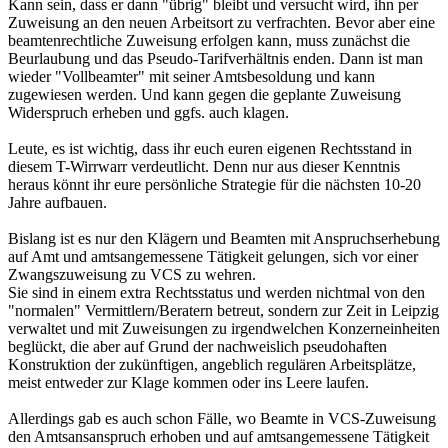
Kann sein, dass er dann "übrig" bleibt und versucht wird, ihn per
Zuweisung an den neuen Arbeitsort zu verfrachten. Bevor aber eine
beamtenrechtliche Zuweisung erfolgen kann, muss zunächst die
Beurlaubung und das Pseudo-Tarifverhältnis enden. Dann ist man
wieder "Vollbeamter" mit seiner Amtsbesoldung und kann
zugewiesen werden. Und kann gegen die geplante Zuweisung
Widerspruch erheben und ggfs. auch klagen.
Leute, es ist wichtig, dass ihr euch euren eigenen Rechtsstand in
diesem T-Wirrwarr verdeutlicht. Denn nur aus dieser Kenntnis
heraus könnt ihr eure persönliche Strategie für die nächsten 10-20
Jahre aufbauen.
Bislang ist es nur den Klägern und Beamten mit Anspruchserhebung
auf Amt und amtsangemessene Tätigkeit gelungen, sich vor einer
Zwangszuweisung zu VCS zu wehren.
Sie sind in einem extra Rechtsstatus und werden nichtmal von den
"normalen" Vermittlern/Beratern betreut, sondern zur Zeit in Leipzig
verwaltet und mit Zuweisungen zu irgendwelchen Konzerneinheiten
beglückt, die aber auf Grund der nachweislich pseudohaften
Konstruktion der zukünftigen, angeblich regulären Arbeitsplätze,
meist entweder zur Klage kommen oder ins Leere laufen.
Allerdings gab es auch schon Fälle, wo Beamte in VCS-Zuweisung
den Amtsansanspruch erhoben und auf amtsangemessene Tätigkeit