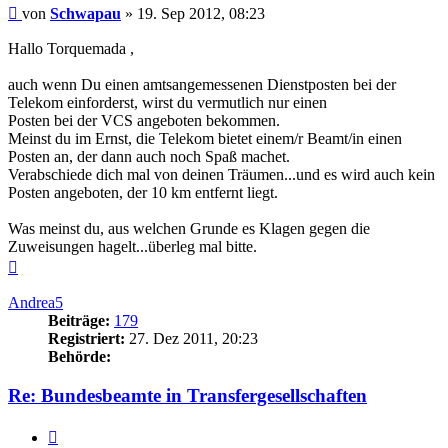
Beitrag
von
Schwapau
»
19. Sep 2012, 08:23
Hallo Torquemada ,
auch wenn Du einen amtsangemessenen Dienstposten bei der
Telekom einforderst, wirst du vermutlich nur einen
Posten bei der VCS angeboten bekommen.
Meinst du im Ernst, die Telekom bietet einem/r Beamt/in einen
Posten an, der dann auch noch Spaß machet.
Verabschiede dich mal von deinen Träumen...und es wird auch kein
Posten angeboten, der 10 km entfernt liegt.
Was meinst du, aus welchen Grunde es Klagen gegen die
Zuweisungen hagelt...überleg mal bitte.
Nach
oben
Andrea5
Beiträge:
179
Registriert:
27. Dez 2011, 20:23
Behörde:
Re: Bundesbeamte in Transfergesellschaften
Zitieren