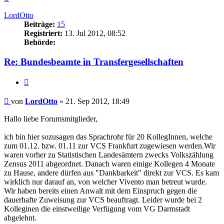
oben
LordOtto
Beiträge:
15
Registriert:
13. Jul 2012, 08:52
Behörde:
Re: Bundesbeamte in Transfergesellschaften
Zitieren
Beitrag
von
LordOtto
»
21. Sep 2012, 18:49
Hallo liebe Forumsmitglieder,
ich bin hier sozusagen das Sprachrohr für 20 KollegInnen, welche
zum 01.12. bzw. 01.11 zur VCS Frankfurt zugewiesen werden.Wir
waren vorher zu Statistischen Landesämtern zwecks Volkszählung
Zensus 2011 abgeordnet. Danach waren einige Kollegen 4 Monate
zu Hause, andere dürfen aus "Dankbarkeit" direkt zur VCS. Es kam
wirklich nur darauf an, von welcher Vivento man betreut wurde.
Wir haben bereits einen Anwalt mit dem Einspruch gegen die
dauerhafte Zuweisung zur VCS beauftragt. Leider wurde bei 2
Kolleginen die einstweilige Verfügung vom VG Darmstadt
abgelehnt.