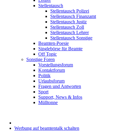
Lehrer
Stellentausch
Stellentausch Polizei
Stellentausch Finanzamt
Stellentausch Justiz
Stellentausch Zoll
Stellentausch Lehrer
Stellentausch Sonstige
Beamten-Poesie
Singlebörse für Beamte
Off Topic
Sonstige Foren
Vorstellungsforum
Kontaktforum
Politik
Urlaubsforum
Fragen und Antworten
Sport
Support, News & Infos
Mülltonne
Werbung auf beamtentalk schalten