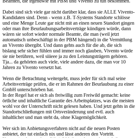
Beamten, die irgendwie mit PBM und Vivento zu tun bekommen.
Dabei sind sich viele gar nicht darüber klar, dass sie ALLE Vivento-
Kandidaten sind. Denn - wenn z.B. T-Systems Standorte schlösse
und eine Menge Leute gar nicht mit an einen neuen Standort gingen
oder man ihre Beurlaubungsarbeitsverträge kündigen würde, dann
wären sie sofort wieder normale Beamte, die man (weil jetzt
automatisch unbeschäftigt in der PBM hängend) in die Vermittlung
an Vivento übergibt. Und dann gehts auch für die ab, die sich
bislang sehr sicher fühlen und immer noch glauben, Vivento würde
sie nie berühren, weil siiieee ja zu den Leistungsträgern gehören.
Tja... da gehörten auch viele, viele andere dazu, die man vor 10
Jahren zu Vivento versetzt hat.
Wenn die Betrachtung weitergeht, muss jeder für sich mal seine
Arbeitsverträge prüfen, die er im Rahmen der Beurlaubung zu einer
GmbH unterschrieben hat.
In der Regel hat er sich als freiwillig zum Freiwild gemacht: keine
örtliche und inhaltliche Garantie des Arbeitsplatzes, was die meisten
wohl vor der Unterschrift nicht gelesen haben. Und jetzt gehts in die
Standortschließungen mit Ortsveränderung und evtl. auch
inhaltlicher und man steht da, ohne Klagemöglichkeit.
Wer sich im Anbietungsverfahren nicht auf die neuen Posten
anbietet, der tut einfach nix und lässt anderen den Vortritt.