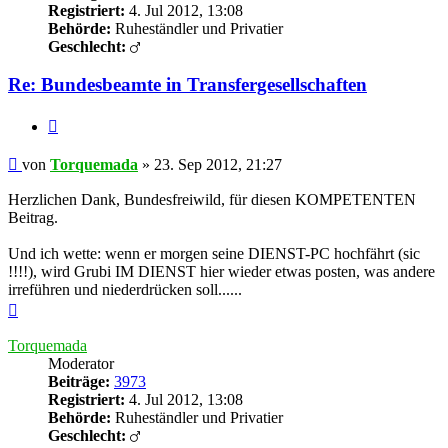
Registriert:
4. Jul 2012, 13:08
Behörde:
Ruheständler und Privatier
Geschlecht:
Re: Bundesbeamte in Transfergesellschaften
Zitieren
Beitrag
von
Torquemada
»
23. Sep 2012, 21:27
Herzlichen Dank, Bundesfreiwild, für diesen KOMPETENTEN
Beitrag.
Und ich wette: wenn er morgen seine DIENST-PC hochfährt (sic
!!!!), wird Grubi IM DIENST hier wieder etwas posten, was andere
irreführen und niederdrücken soll......
Nach
oben
Torquemada
Moderator
Beiträge:
3973
Registriert:
4. Jul 2012, 13:08
Behörde:
Ruheständler und Privatier
Geschlecht: