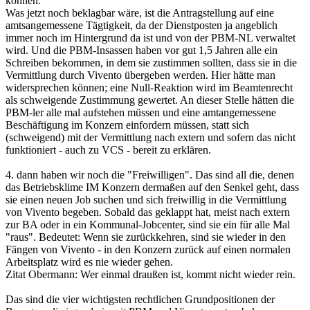
können.
Was jetzt noch beklagbar wäre, ist die Antragstellung auf eine
amtsangemessene Tägtigkeit, da der Dienstposten ja angeblich
immer noch im Hintergrund da ist und von der PBM-NL verwaltet
wird. Und die PBM-Insassen haben vor gut 1,5 Jahren alle ein
Schreiben bekommen, in dem sie zustimmen sollten, dass sie in die
Vermittlung durch Vivento übergeben werden. Hier hätte man
widersprechen können; eine Null-Reaktion wird im Beamtenrecht
als schweigende Zustimmung gewertet. An dieser Stelle hätten die
PBM-ler alle mal aufstehen müssen und eine amtangemessene
Beschäftigung im Konzern einfordern müssen, statt sich
(schweigend) mit der Vermittlung nach extern und sofern das nicht
funktioniert - auch zu VCS - bereit zu erklären.
4. dann haben wir noch die "Freiwilligen". Das sind all die, denen
das Betriebsklime IM Konzern dermaßen auf den Senkel geht, dass
sie einen neuen Job suchen und sich freiwillig in die Vermittlung
von Vivento begeben. Sobald das geklappt hat, meist nach extern
zur BA oder in ein Kommunal-Jobcenter, sind sie ein für alle Mal
"raus". Bedeutet: Wenn sie zurückkehren, sind sie wieder in den
Fängen von Vivento - in den Konzern zurück auf einen normalen
Arbeitsplatz wird es nie wieder gehen.
Zitat Obermann: Wer einmal draußen ist, kommt nicht wieder rein.
Das sind die vier wichtigsten rechtlichen Grundpositionen der