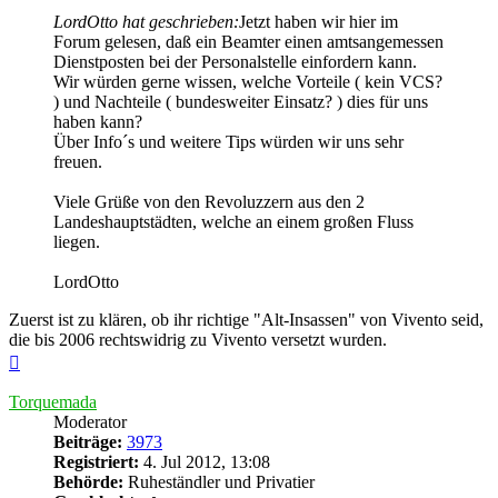
LordOtto hat geschrieben:
Jetzt haben wir hier im
Forum gelesen, daß ein Beamter einen amtsangemessen
Dienstposten bei der Personalstelle einfordern kann.
Wir würden gerne wissen, welche Vorteile ( kein VCS?
) und Nachteile ( bundesweiter Einsatz? ) dies für uns
haben kann?
Über Info´s und weitere Tips würden wir uns sehr
freuen.
Viele Grüße von den Revoluzzern aus den 2
Landeshauptstädten, welche an einem großen Fluss
liegen.
LordOtto
Zuerst ist zu klären, ob ihr richtige "Alt-Insassen" von Vivento seid,
die bis 2006 rechtswidrig zu Vivento versetzt wurden.
Nach
oben
Torquemada
Moderator
Beiträge:
3973
Registriert:
4. Jul 2012, 13:08
Behörde:
Ruheständler und Privatier