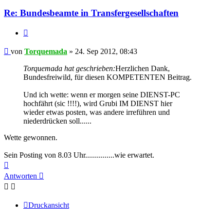
Re: Bundesbeamte in Transfergesellschaften
Zitieren
Beitrag
von
Torquemada
»
24. Sep 2012, 08:43
Torquemada hat geschrieben:
Herzlichen Dank,
Bundesfreiwild, für diesen KOMPETENTEN Beitrag.
Und ich wette: wenn er morgen seine DIENST-PC
hochfährt (sic !!!!), wird Grubi IM DIENST hier
wieder etwas posten, was andere irreführen und
niederdrücken soll......
Wette gewonnen.
Sein Posting von 8.03 Uhr...............wie erwartet.
Nach
oben
Antworten
Druckansicht