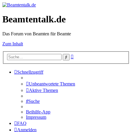
Beamtentalk.de
Das Forum von Beamten für Beamte
Zum Inhalt
Erweiterte
Suche
Suche
Schnellzugriff
Unbeantwortete Themen
Aktive Themen
Suche
Beihilfe-App
Impressum
FAQ
Anmelden