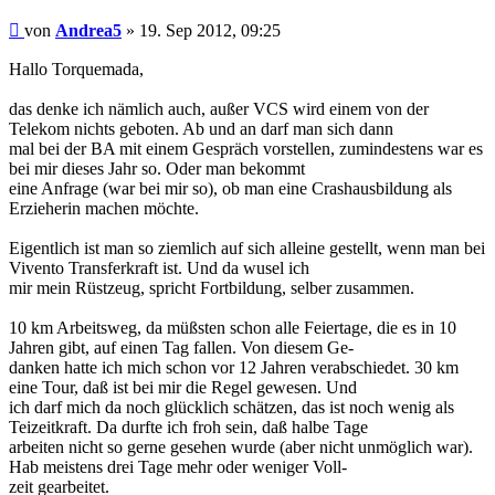
Beitrag
von
Andrea5
»
19. Sep 2012, 09:25
Hallo Torquemada,
das denke ich nämlich auch, außer VCS wird einem von der
Telekom nichts geboten. Ab und an darf man sich dann
mal bei der BA mit einem Gespräch vorstellen, zumindestens war es
bei mir dieses Jahr so. Oder man bekommt
eine Anfrage (war bei mir so), ob man eine Crashausbildung als
Erzieherin machen möchte.
Eigentlich ist man so ziemlich auf sich alleine gestellt, wenn man bei
Vivento Transferkraft ist. Und da wusel ich
mir mein Rüstzeug, spricht Fortbildung, selber zusammen.
10 km Arbeitsweg, da müßsten schon alle Feiertage, die es in 10
Jahren gibt, auf einen Tag fallen. Von diesem Ge-
danken hatte ich mich schon vor 12 Jahren verabschiedet. 30 km
eine Tour, daß ist bei mir die Regel gewesen. Und
ich darf mich da noch glücklich schätzen, das ist noch wenig als
Teizeitkraft. Da durfte ich froh sein, daß halbe Tage
arbeiten nicht so gerne gesehen wurde (aber nicht unmöglich war).
Hab meistens drei Tage mehr oder weniger Voll-
zeit gearbeitet.