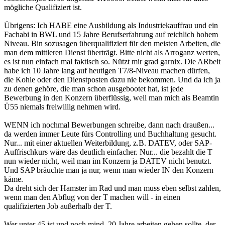
mögliche Qualifiziert ist.
Übrigens: Ich HABE eine Ausbildung als Industriekauffrau und ein
Fachabi in BWL und 15 Jahre Berufserfahrung auf reichlich hohem
Niveau. Bin sozusagen überqualifiziert für den meisten Arbeiten, die
man dem mittleren Dienst überträgt. Bitte nicht als Arroganz werten,
es ist nun einfach mal faktisch so. Nützt mir grad garnix. Die ARbeit
habe ich 10 Jahre lang auf heutigen T7/8-Niveau machen dürfen,
die Kohle oder den Dienstposten dazu nie bekommen. Und da ich ja
zu denen gehöre, die man schon ausgebootet hat, ist jede
Bewerbung in den Konzern überflüssig, weil man mich als Beamtin
Ü55 niemals freiwillig nehmen wird.
WENN ich nochmal Bewerbungen schreibe, dann nach draußen...
da werden immer Leute fürs Controlling und Buchhaltung gesucht.
Nur... mit einer aktuellen Weiterbildung, z.B. DATEV, oder SAP-
Auffrischkurs wäre das deutlich einfacher. Nur... die bezahlt die T
nun wieder nicht, weil man im Konzern ja DATEV nicht benutzt.
Und SAP bräuchte man ja nur, wenn man wieder IN den Konzern
käme.
Da dreht sich der Hamster im Rad und man muss eben selbst zahlen,
wenn man den Abflug von der T machen will - in einen
qualifizierten Job außerhalb der T.
Wer unter 45 ist und noch mind. 20 Jahre arbeiten gehen sollte, der