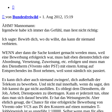
Zitieren
Beitrag
von
Bundesfreiwild
»
1. Aug 2012, 15:19
ÄHM? Mannomann:
Irgendwie habe ich immer das Gefühl, man liest nicht richtig:
Ich sagte: Bewirb dich, wo du willst, das kann dir niemand
verbieten.
WENN aber dann die Sache konkret gemacht werden muss, weil
eine Bewerbung erfolgreich war, muss halt eben dienstrechtlich eine
Abordnung, Versetzung, Zuweisung, etc. erfolgen und muss man
den Dienstherrn (Vivento oder PST) mit einem Antrag auf
Entsprechendes ins Boot nehmen, weil sonst nämlich nix passiert.
Es kann dich aber auch niemand zwingen!, dich außerhalb der
Telekom zu bewerben. Und nicht mal innerhalb, wenn du sagst, den
Job kannst du gar nicht ausfüllen. Es obliegt dem Dienstherrn, dir
Job, Arbeit, Dienstposten zu übertragen. Kann er jederzeit tun, ohne
dass man sich darauf bewirbt. Er hat das Weisungsrecht. Aber
ehrlich gesagt, die Chance für eine erfolgreiche Bewerbung von
Vivento oder VCS aus IN den Konzern auf einen normalen T-
Jobbörsenjob ist so ungefähr 1:10000. Selbst wenn man für alles