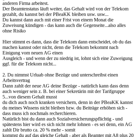
anderen Firma arbeitest.
Der Beamtenstatus läuft weiter, das Gehalt wird von der Telekom
gezahlt, du kannst bei der PBeaKK bleiben usw. usw...
Du kannst dann auch mit einer Frist von einem Monat die
Zuweisung kündigen - das kann auch die Gegenseite...also alles
ohne Risiko
Hier stimmt es dann, dass die Telekom dann entscheidet, ob du das
machen kannst oder nicht, denn die Telekom bekommt nach
Einigung vom neuen AG einen
Ausgleich - und wenn der zu niedrig ist, lohnt sich eine Zuweigung
ggf. für die Telekom nicht...
2. Du nimmst Urluab ohne Bezüge und unterschreibst einen
Arbeitsvertrag
Dann zahlt der neue AG deine Bezüge - natürlich kann dass denn
auch weniger sein z. B. bei einer Sekretärin mit der Tarifgruppe
5...von diesem Gehalt musst
du dich auch noch kranken versichern, denn in der PBeaKK kannst
du meines Wissens nicht bleiben bzw. du Beiträge erhöhen sich -
dass muss ich nochmals recherchieren.
Natürlich bist du dann auch Sozialversicherungspflichtig - und
spätestens hier wird es sich nicht mehr lohnen - es sei denn, ein AG
zahlt Dir brutto ca. 20 % mehr - somit
kommst du auf das gleiche Gehalt - aber als Beamter mit A8 plus 20