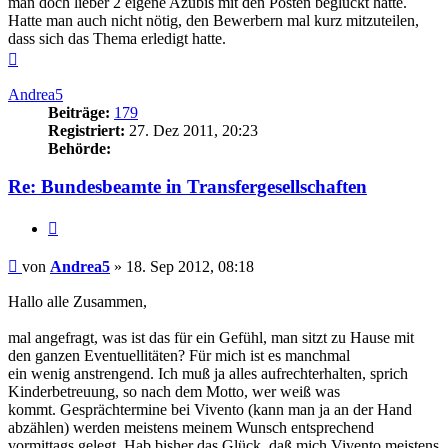
man doch lieber 2 eigene Azubis mit den Posten beglückt hatte.
Hatte man auch nicht nötig, den Bewerbern mal kurz mitzuteilen,
dass sich das Thema erledigt hatte.
Nach
oben
Andrea5
Beiträge:
179
Registriert:
27. Dez 2011, 20:23
Behörde:
Re: Bundesbeamte in Transfergesellschaften
Zitieren
Beitrag
von
Andrea5
»
18. Sep 2012, 08:18
Hallo alle Zusammen,
mal angefragt, was ist das für ein Gefühl, man sitzt zu Hause mit
den ganzen Eventuellitäten? Für mich ist es manchmal
ein wenig anstrengend. Ich muß ja alles aufrechterhalten, sprich
Kinderbetreuung, so nach dem Motto, wer weiß was
kommt. Gesprächtermine bei Vivento (kann man ja an der Hand
abzählen) werden meistens meinem Wunsch entsprechend
vormittags gelegt. Hab bisher das Glück, daß mich Vivento meistens