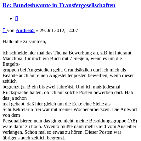
Re: Bundesbeamte in Transfergesellschaften
Zitieren
Beitrag
von
Andrea5
»
29. Jul 2012, 14:07
Hallo alle Zusammen,
ich schneide hier mal das Thema Bewerbung an, z.B im Interamt.
Manchmal für mich ein Buch mit 7 Siegeln, wenn es um die
Entgelts-
gruppen bei Angestellten geht. Grundsätzlich darf ich mich als
Beamte auch auf einen Angestelltenposten bewerben, wenn dieser
zeitlich
begrenzt (z. B ein bis zwei Jahre)ist. Und ich muß jedesmal
Rücksprache halten, ob ich auf solche Posten bewerben darf. Hab
das ja schon
mal gehabt, daß hier gleich um die Ecke eine Stelle als
Schulsekretärin frei war mit meiner Wochenarbeitszeit. Die Antwort
von dem
Personalisierer, nein das ginge nicht, meine Besoldungsgruppe (A8)
wäre dafür zu hoch. Vivento müßte dann mehr Geld vom Ausleiher
verlangen. Schön mal so etwas zu hören. Dieser Posten war
übrigens auch zeitlich begrenzt.