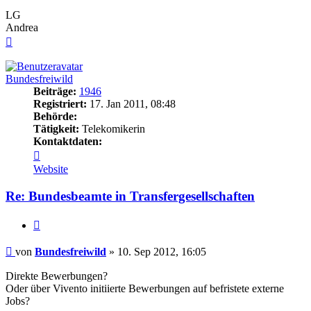
LG
Andrea
Nach
oben
Bundesfreiwild
Beiträge:
1946
Registriert:
17. Jan 2011, 08:48
Behörde:
Tätigkeit:
Telekomikerin
Kontaktdaten:
Kontaktdaten
von
Website
Bundesfreiwild
Re: Bundesbeamte in Transfergesellschaften
Zitieren
Beitrag
von
Bundesfreiwild
»
10. Sep 2012, 16:05
Direkte Bewerbungen?
Oder über Vivento initiierte Bewerbungen auf befristete externe
Jobs?