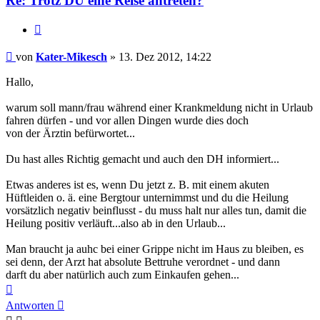
Re: Trotz DU eine Reise antreten?
Zitieren
Beitrag
von
Kater-Mikesch
»
13. Dez 2012, 14:22
Hallo,
warum soll mann/frau während einer Krankmeldung nicht in Urlaub
fahren dürfen - und vor allen Dingen wurde dies doch
von der Ärztin befürwortet...
Du hast alles Richtig gemacht und auch den DH informiert...
Etwas anderes ist es, wenn Du jetzt z. B. mit einem akuten
Hüftleiden o. ä. eine Bergtour unternimmst und du die Heilung
vorsätzlich negativ beinflusst - du muss halt nur alles tun, damit die
Heilung positiv verläuft...also ab in den Urlaub...
Man braucht ja auhc bei einer Grippe nicht im Haus zu bleiben, es
sei denn, der Arzt hat absolute Bettruhe verordnet - und dann
darft du aber natürlich auch zum Einkaufen gehen...
Nach
oben
Antworten