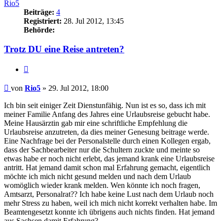
Rio5
Beiträge:
4
Registriert:
28. Jul 2012, 13:45
Behörde:
Trotz DU eine Reise antreten?
Zitieren
Beitrag
von
Rio5
»
29. Jul 2012, 18:00
Ich bin seit einiger Zeit Dienstunfähig. Nun ist es so, dass ich mit
meiner Familie Anfang des Jahres eine Urlaubsreise gebucht habe.
Meine Hausärztin gab mir eine schriftliche Empfehlung die
Urlaubsreise anzutreten, da dies meiner Genesung beitrage werde.
Eine Nachfrage bei der Personalstelle durch einen Kollegen ergab,
dass der Sachbearbeiter nur die Schultern zuckte und meinte so
etwas habe er noch nicht erlebt, das jemand krank eine Urlaubsreise
antritt. Hat jemand damit schon mal Erfahrung gemacht, eigentlich
möchte ich mich nicht gesund melden und nach dem Urlaub
womöglich wieder krank melden. Wen könnte ich noch fragen,
Amtsarzt, Personalrat?? Ich habe keine Lust nach dem Urlaub noch
mehr Stress zu haben, weil ich mich nicht korrekt verhalten habe. Im
Beamtengesetzt konnte ich übrigens auch nichts finden. Hat jemand
aus Sachsen damit Erfahrung?