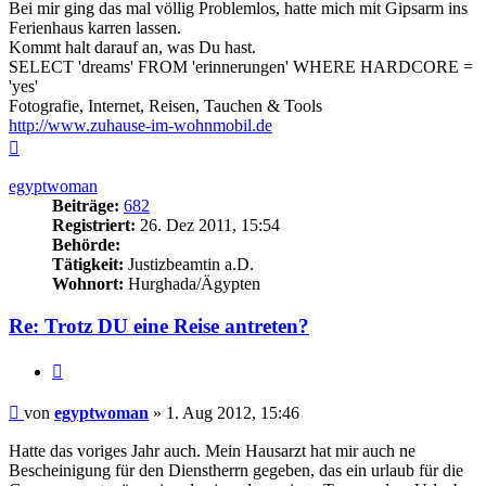
Bei mir ging das mal völlig Problemlos, hatte mich mit Gipsarm ins
Ferienhaus karren lassen.
Kommt halt darauf an, was Du hast.
SELECT 'dreams' FROM 'erinnerungen' WHERE HARDCORE =
'yes'
Fotografie, Internet, Reisen, Tauchen & Tools
http://www.zuhause-im-wohnmobil.de
Nach
oben
egyptwoman
Beiträge:
682
Registriert:
26. Dez 2011, 15:54
Behörde:
Tätigkeit:
Justizbeamtin a.D.
Wohnort:
Hurghada/Ägypten
Re: Trotz DU eine Reise antreten?
Zitieren
Beitrag
von
egyptwoman
»
1. Aug 2012, 15:46
Hatte das voriges Jahr auch. Mein Hausarzt hat mir auch ne
Bescheinigung für den Dienstherrn gegeben, das ein urlaub für die