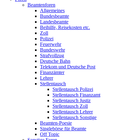
Beamtenforen
Allgemeines
Bundesbeamte
Landesbeamte
Beihilfe, Reisekosten etc.
Zoll
Polizei
Feuerwehr
Bundeswehr
Strafvollzug
Deutsche Bahn
Telekom und Deutsche Post
Finanzämter
Lehrer
Stellentausch
Stellentausch Polizei
Stellentausch Finanzamt
Stellentausch Justiz
Stellentausch Zoll
Stellentausch Lehrer
Stellentausch Sonstige
Beamten-Poesie
Singlebörse für Beamte
Off Topic
Sonstige Foren