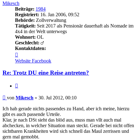
Mikesch
Beiträge:
1984
Registriert:
16. Jan 2006, 09:52
Behörde:
Zollverwaltung
Tätigkeit:
Seit 2017 als Pensionär dauerhaft als Nomade im
4x4 in der Welt unterwegs
Wohnort:
OL
Geschlecht:
Kontaktdaten:
Kontaktdaten
von
Website
Facebook
Mikesch
Re: Trotz DU eine Reise antreten?
Zitieren
Beitrag
von
Mikesch
»
30. Jul 2012, 00:10
Ich hab gerade nichts passendes zu Hand, aber ich meine, hierzu
gibt es auch passende Urteile.
Klar, je nach DSt sieht das blöd aus, muss man vllt auch mal
abchecken, in welcher Situation man steckt. Gerade bei nicht offen
sichtbaren Krankheiten wird sich schnell das Maul zerrissen und
gern mal gemobbt.