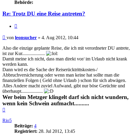
Behörde:
Re: Trotz DU eine Reise antreten?
Zitieren
Beitrag
von
leonsucher
»
4. Aug 2012, 10:44
Also die einzige geplante Reise, die ich mit verordneter DU antrete,
ist zur Kur...................
Damit meine ich nicht, dass man direkt vor/ im Urlaub nicht krank
werden kann.
Dann wird es die Sache der Reiserücktrittskosten-/
Abbruchversicherung oder wenn man keine hat sollte man die
finanziellen Folgen ( Geld ohne Urlaub ) schon für sich abwägen.
Alles Andere macht zuviel Aufwand, gibt nur böse Gerüchte und
überhaupt..................
Wer beim Metzger klingelt darf sich nicht wundern,
wenn kein Schwein aufmacht..........
Nach
oben
Rio5
Beiträge:
4
Registriert:
28. Jul 2012, 13:45