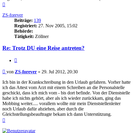
Nach
oben
ZS-forever
Beiträge:
139
Registriert:
27. Nov 2005, 15:02
Behörde:
Tätigkeit:
Zöllner
Re: Trotz DU eine Reise antreten?
Zitieren
Beitrag
von
ZS-forever
»
29. Jul 2012, 20:30
Ich bin in der Krankschreibung in den Urlaub gefahren. Vorher hatte
ich das Attest vom Arzt mit einem Schreiben an die Personalstelle
geschickt, dass ich mich vom - bis dort befinde. Von der Dienststelle
habe ich nichts gehört, aber als ich wieder zurückkam, ging das
Mobbing weiter..... vorallem wollte mir mein Dienststellenleiter
noch Urlaub dafür abziehen, aber durch die
Gleichstellungsbeauftragte bekam ich dann Unterstützung.
Nach
oben