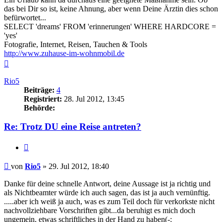
das bei Dir so ist, keine Ahnung, aber wenn Deine Ärztin dies schon
befürwortet...
SELECT 'dreams' FROM 'erinnerungen' WHERE HARDCORE =
'yes'
Fotografie, Internet, Reisen, Tauchen & Tools
http://www.zuhause-im-wohnmobil.de
Nach
oben
Rio5
Beiträge:
4
Registriert:
28. Jul 2012, 13:45
Behörde:
Re: Trotz DU eine Reise antreten?
Zitieren
Beitrag
von
Rio5
»
29. Jul 2012, 18:40
Danke für deine schnelle Antwort, deine Aussage ist ja richtig und
als Nichtbeamter würde ich auch sagen, das ist ja auch vernünftig.
.....aber ich weiß ja auch, was es zum Teil doch für verkorkste nicht
nachvollziehbare Vorschriften gibt...da beruhigt es mich doch
ungemein, etwas schriftliches in der Hand zu haben(-: