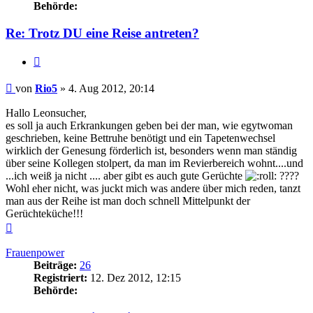
Behörde:
Re: Trotz DU eine Reise antreten?
Zitieren
Beitrag
von
Rio5
»
4. Aug 2012, 20:14
Hallo Leonsucher,
es soll ja auch Erkrankungen geben bei der man, wie egytwoman
geschrieben, keine Bettruhe benötigt und ein Tapetenwechsel
wirklich der Genesung förderlich ist, besonders wenn man ständig
über seine Kollegen stolpert, da man im Revierbereich wohnt....und
...ich weiß ja nicht .... aber gibt es auch gute Gerüchte
????
Wohl eher nicht, was juckt mich was andere über mich reden, tanzt
man aus der Reihe ist man doch schnell Mittelpunkt der
Gerüchteküche!!!
Nach
oben
Frauenpower
Beiträge:
26
Registriert:
12. Dez 2012, 12:15
Behörde: