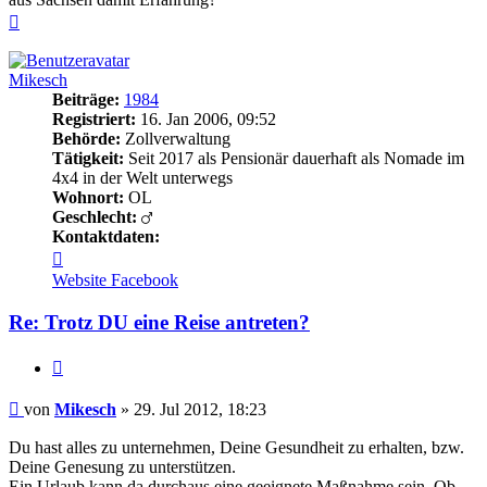
Nach
oben
Mikesch
Beiträge:
1984
Registriert:
16. Jan 2006, 09:52
Behörde:
Zollverwaltung
Tätigkeit:
Seit 2017 als Pensionär dauerhaft als Nomade im
4x4 in der Welt unterwegs
Wohnort:
OL
Geschlecht:
Kontaktdaten:
Kontaktdaten
von
Website
Facebook
Mikesch
Re: Trotz DU eine Reise antreten?
Zitieren
Beitrag
von
Mikesch
»
29. Jul 2012, 18:23
Du hast alles zu unternehmen, Deine Gesundheit zu erhalten, bzw.
Deine Genesung zu unterstützen.
Ein Urlaub kann da durchaus eine geeignete Maßnahme sein. Ob