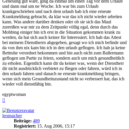
Genesung gut wäre, ging da einmal um einen Tag vor dem Urlaub
und dann mal um ne Woche. Ich war bis zum Urlaub
krankgeschrieben und nach dem urlaub hab ich eine erneute
Krankmeldung gebracht, da klar war das ich nicht wieder arbeiten
kann. Was andere darüber denken oder ob sie sich das Maul
zurreißen war mir zu dem Zeitpunkt völlig egal, denn durch das
Mobbing einiger bin ich erst in die Situation gekommen krank zu
werden, da hat sich auch keiner für Interessiert. Ich hab das Attest
bei meinem Dienstherrn abgegeben, gesagt wo ich mich befinde und
da von ihm nix kam bin ich in den urlaub geflogen. Ich hab ja keine
Bettruhe verordnet bekommen und bin auch nicht zum Ballermann
geflogen um Partie zu feiern, sondern auch um mich gesundheitlich
zu erholen. Eigentlich kann dir da keiner was, wenn der Dienstherr
dir nicht ausdrücklich verbietet zu fliegen oder fahren, würd ich in
den urlaub fahren und danach ne erneute krankmeldung bringen,
wenn sich mein Gesundheitszustand nicht so verbessert hat, das ich
wieder voll dienstfähig bin.
egyptwoman
Nach
oben
leonsucher
Beiträge:
489
Registriert:
15. Aug 2006, 15:17