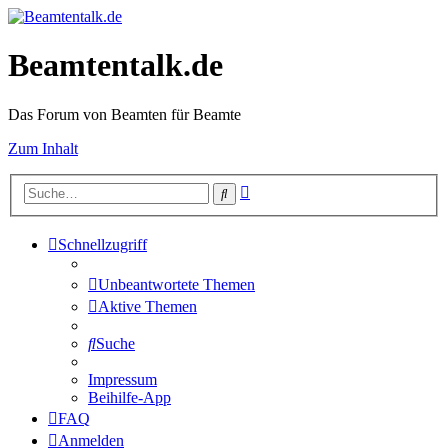
Beamtentalk.de
Das Forum von Beamten für Beamte
Zum Inhalt
Erweiterte
Suche
Suche
Schnellzugriff
Unbeantwortete Themen
Aktive Themen
Suche
Impressum
Beihilfe-App
FAQ
Anmelden