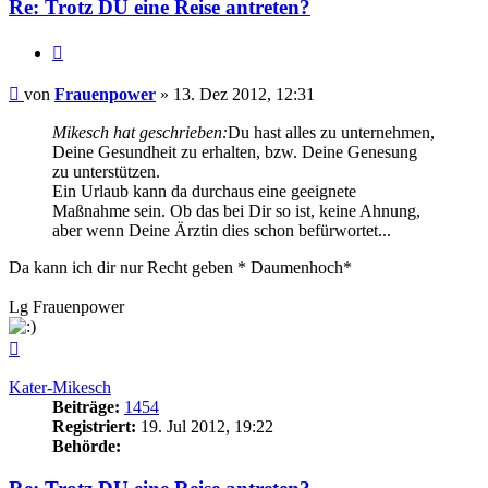
Re: Trotz DU eine Reise antreten?
Zitieren
Beitrag
von
Frauenpower
»
13. Dez 2012, 12:31
Mikesch hat geschrieben:
Du hast alles zu unternehmen,
Deine Gesundheit zu erhalten, bzw. Deine Genesung
zu unterstützen.
Ein Urlaub kann da durchaus eine geeignete
Maßnahme sein. Ob das bei Dir so ist, keine Ahnung,
aber wenn Deine Ärztin dies schon befürwortet...
Da kann ich dir nur Recht geben * Daumenhoch*
Lg Frauenpower
Nach
oben
Kater-Mikesch
Beiträge:
1454
Registriert:
19. Jul 2012, 19:22
Behörde: