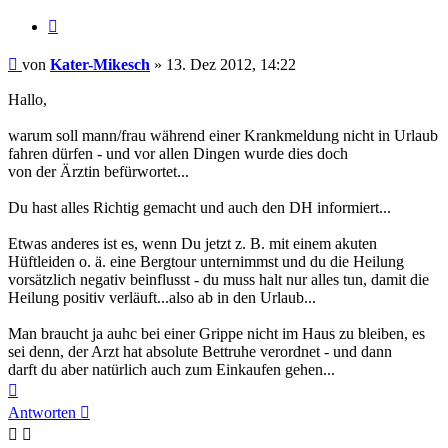
Zitieren
Beitrag
von
Kater-Mikesch
»
13. Dez 2012, 14:22
Hallo,
warum soll mann/frau während einer Krankmeldung nicht in Urlaub
fahren dürfen - und vor allen Dingen wurde dies doch
von der Ärztin befürwortet...
Du hast alles Richtig gemacht und auch den DH informiert...
Etwas anderes ist es, wenn Du jetzt z. B. mit einem akuten
Hüftleiden o. ä. eine Bergtour unternimmst und du die Heilung
vorsätzlich negativ beinflusst - du muss halt nur alles tun, damit die
Heilung positiv verläuft...also ab in den Urlaub...
Man braucht ja auhc bei einer Grippe nicht im Haus zu bleiben, es
sei denn, der Arzt hat absolute Bettruhe verordnet - und dann
darft du aber natürlich auch zum Einkaufen gehen...
Nach
oben
Antworten