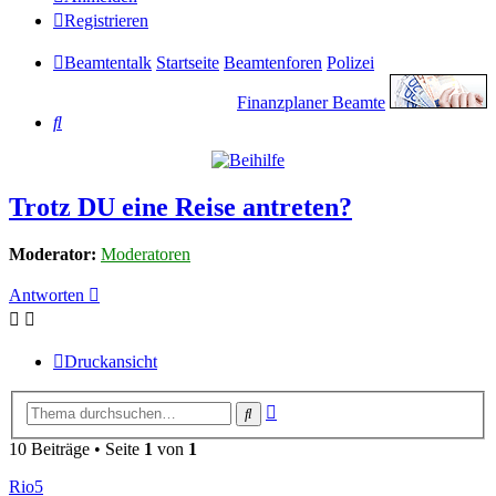
Registrieren
Beamtentalk
Startseite
Beamtenforen
Polizei
Finanzplaner Beamte
Suche
Trotz DU eine Reise antreten?
Moderator:
Moderatoren
Antworten
Druckansicht
Erweiterte
Suche
Suche
10 Beiträge • Seite
1
von
1
Rio5