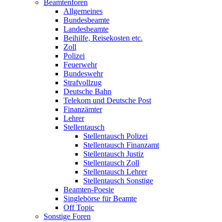
Beamtenforen
Allgemeines
Bundesbeamte
Landesbeamte
Beihilfe, Reisekosten etc.
Zoll
Polizei
Feuerwehr
Bundeswehr
Strafvollzug
Deutsche Bahn
Telekom und Deutsche Post
Finanzämter
Lehrer
Stellentausch
Stellentausch Polizei
Stellentausch Finanzamt
Stellentausch Justiz
Stellentausch Zoll
Stellentausch Lehrer
Stellentausch Sonstige
Beamten-Poesie
Singlebörse für Beamte
Off Topic
Sonstige Foren