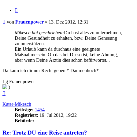
Zitieren
Beitrag
von
Frauenpower
»
13. Dez 2012, 12:31
Mikesch hat geschrieben:
Du hast alles zu unternehmen,
Deine Gesundheit zu erhalten, bzw. Deine Genesung
zu unterstützen.
Ein Urlaub kann da durchaus eine geeignete
Maßnahme sein. Ob das bei Dir so ist, keine Ahnung,
aber wenn Deine Ärztin dies schon befürwortet...
Da kann ich dir nur Recht geben * Daumenhoch*
Lg Frauenpower
Nach
oben
Kater-Mikesch
Beiträge:
1454
Registriert:
19. Jul 2012, 19:22
Behörde:
Re: Trotz DU eine Reise antreten?