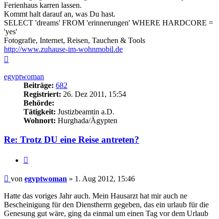
Ferienhaus karren lassen.
Kommt halt darauf an, was Du hast.
SELECT 'dreams' FROM 'erinnerungen' WHERE HARDCORE =
'yes'
Fotografie, Internet, Reisen, Tauchen & Tools
http://www.zuhause-im-wohnmobil.de
Nach
oben
egyptwoman
Beiträge:
682
Registriert:
26. Dez 2011, 15:54
Behörde:
Tätigkeit:
Justizbeamtin a.D.
Wohnort:
Hurghada/Ägypten
Re: Trotz DU eine Reise antreten?
Zitieren
Beitrag
von
egyptwoman
»
1. Aug 2012, 15:46
Hatte das voriges Jahr auch. Mein Hausarzt hat mir auch ne
Bescheinigung für den Dienstherrn gegeben, das ein urlaub für die
Genesung gut wäre, ging da einmal um einen Tag vor dem Urlaub