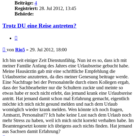
Beiträge:
4
Registriert:
28. Jul 2012, 13:45
Behörde:
Trotz DU eine Reise antreten?
Zitieren
Beitrag
von
Rio5
»
29. Jul 2012, 18:00
Ich bin seit einiger Zeit Dienstunfähig. Nun ist es so, dass ich mit
meiner Familie Anfang des Jahres eine Urlaubsreise gebucht habe.
Meine Hausärztin gab mir eine schriftliche Empfehlung die
Urlaubsreise anzutreten, da dies meiner Genesung beitrage werde.
Eine Nachfrage bei der Personalstelle durch einen Kollegen ergab,
dass der Sachbearbeiter nur die Schultern zuckte und meinte so
etwas habe er noch nicht erlebt, das jemand krank eine Urlaubsreise
antritt. Hat jemand damit schon mal Erfahrung gemacht, eigentlich
möchte ich mich nicht gesund melden und nach dem Urlaub
womöglich wieder krank melden. Wen könnte ich noch fragen,
Amtsarzt, Personalrat?? Ich habe keine Lust nach dem Urlaub noch
mehr Stress zu haben, weil ich mich nicht korrekt verhalten habe. Im
Beamtengesetzt konnte ich übrigens auch nichts finden. Hat jemand
aus Sachsen damit Erfahrung?