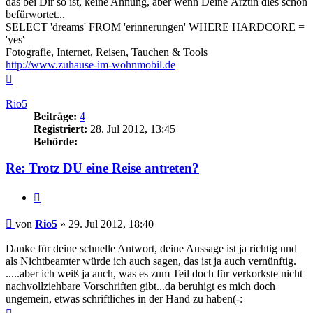
das bei Dir so ist, keine Ahnung, aber wenn Deine Ärztin dies schon
befürwortet...
SELECT 'dreams' FROM 'erinnerungen' WHERE HARDCORE =
'yes'
Fotografie, Internet, Reisen, Tauchen & Tools
http://www.zuhause-im-wohnmobil.de
Nach
oben
Rio5
Beiträge:
4
Registriert:
28. Jul 2012, 13:45
Behörde:
Re: Trotz DU eine Reise antreten?
Zitieren
Beitrag
von
Rio5
»
29. Jul 2012, 18:40
Danke für deine schnelle Antwort, deine Aussage ist ja richtig und
als Nichtbeamter würde ich auch sagen, das ist ja auch vernünftig.
.....aber ich weiß ja auch, was es zum Teil doch für verkorkste nicht
nachvollziehbare Vorschriften gibt...da beruhigt es mich doch
ungemein, etwas schriftliches in der Hand zu haben(-:
Nach