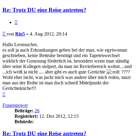
Re: Trotz DU eine Reise antreten?
Zitieren
Beitrag
von
Rio5
»
4. Aug 2012, 20:14
Hallo Leonsucher,
es soll ja auch Erkrankungen geben bei der man, wie egytwoman
geschrieben, keine Bettruhe benötigt und ein Tapetenwechsel
wirklich der Genesung förderlich ist, besonders wenn man ständig
über seine Kollegen stolpert, da man im Revierbereich wohnt....und
...ich weiß ja nicht .... aber gibt es auch gute Gerüchte
????
Wohl eher nicht, was juckt mich was andere über mich reden, tanzt
man aus der Reihe ist man doch schnell Mittelpunkt der
Gerüchteküche!!!
Nach
oben
Frauenpower
Beiträge:
26
Registriert:
12. Dez 2012, 12:15
Behörde:
Re: Trotz DU eine Reise antreten?