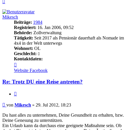
Nach
oben
Mikesch
Beiträge:
1984
Registriert:
16. Jan 2006, 09:52
Behörde:
Zollverwaltung
Tätigkeit:
Seit 2017 als Pensionär dauerhaft als Nomade im
4x4 in der Welt unterwegs
Wohnort:
OL
Geschlecht:
Kontaktdaten:
Kontaktdaten
von
Website
Facebook
Mikesch
Re: Trotz DU eine Reise antreten?
Zitieren
Beitrag
von
Mikesch
»
29. Jul 2012, 18:23
Du hast alles zu unternehmen, Deine Gesundheit zu erhalten, bzw.
Deine Genesung zu unterstützen.
Ein Urlaub kann da durchaus eine geeignete Maßnahme sein. Ob