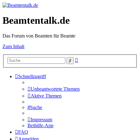
Beamtentalk.de
Das Forum von Beamten für Beamte
Zum Inhalt
Erweiterte
Suche
Suche
Schnellzugriff
Unbeantwortete Themen
Aktive Themen
Suche
Impressum
Beihilfe-App
FAQ
Anmelden