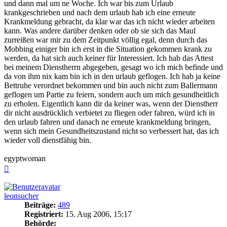
und dann mal um ne Woche. Ich war bis zum Urlaub
krankgeschrieben und nach dem urlaub hab ich eine erneute
Krankmeldung gebracht, da klar war das ich nicht wieder arbeiten
kann. Was andere darüber denken oder ob sie sich das Maul
zurreißen war mir zu dem Zeitpunkt völlig egal, denn durch das
Mobbing einiger bin ich erst in die Situation gekommen krank zu
werden, da hat sich auch keiner für Interessiert. Ich hab das Attest
bei meinem Dienstherrn abgegeben, gesagt wo ich mich befinde und
da von ihm nix kam bin ich in den urlaub geflogen. Ich hab ja keine
Bettruhe verordnet bekommen und bin auch nicht zum Ballermann
geflogen um Partie zu feiern, sondern auch um mich gesundheitlich
zu erholen. Eigentlich kann dir da keiner was, wenn der Dienstherr
dir nicht ausdrücklich verbietet zu fliegen oder fahren, würd ich in
den urlaub fahren und danach ne erneute krankmeldung bringen,
wenn sich mein Gesundheitszustand nicht so verbessert hat, das ich
wieder voll dienstfähig bin.
egyptwoman
Nach
oben
leonsucher
Beiträge:
489
Registriert:
15. Aug 2006, 15:17
Behörde: