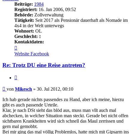
Beiträge:
1984
Registriert:
16. Jan 2006, 09:52
Behörde:
Zollverwaltung
Tätigkeit:
Seit 2017 als Pensionär dauerhaft als Nomade im
4x4 in der Welt unterwegs
Wohnort:
OL
Geschlecht:
Kontaktdaten:
Kontaktdaten
von
Website
Facebook
Mikesch
Re: Trotz DU eine Reise antreten?
Zitieren
Beitrag
von
Mikesch
»
30. Jul 2012, 00:10
Ich hab gerade nichts passendes zu Hand, aber ich meine, hierzu
gibt es auch passende Urteile.
Klar, je nach DSt sieht das blöd aus, muss man vllt auch mal
abchecken, in welcher Situation man steckt. Gerade bei nicht offen
sichtbaren Krankheiten wird sich schnell das Maul zerrissen und
gern mal gemobbt.
Bei mir ging das mal völlig Problemlos, hatte mich mit Gipsarm ins