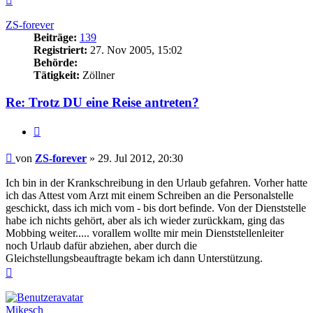
oben
ZS-forever
Beiträge:
139
Registriert:
27. Nov 2005, 15:02
Behörde:
Tätigkeit:
Zöllner
Re: Trotz DU eine Reise antreten?
Zitieren
Beitrag
von
ZS-forever
»
29. Jul 2012, 20:30
Ich bin in der Krankschreibung in den Urlaub gefahren. Vorher hatte
ich das Attest vom Arzt mit einem Schreiben an die Personalstelle
geschickt, dass ich mich vom - bis dort befinde. Von der Dienststelle
habe ich nichts gehört, aber als ich wieder zurückkam, ging das
Mobbing weiter..... vorallem wollte mir mein Dienststellenleiter
noch Urlaub dafür abziehen, aber durch die
Gleichstellungsbeauftragte bekam ich dann Unterstützung.
Nach
oben
Mikesch