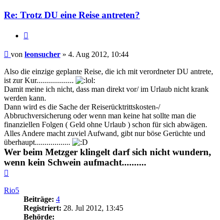
Re: Trotz DU eine Reise antreten?
Zitieren
Beitrag
von
leonsucher
»
4. Aug 2012, 10:44
Also die einzige geplante Reise, die ich mit verordneter DU antrete,
ist zur Kur...................
Damit meine ich nicht, dass man direkt vor/ im Urlaub nicht krank
werden kann.
Dann wird es die Sache der Reiserücktrittskosten-/
Abbruchversicherung oder wenn man keine hat sollte man die
finanziellen Folgen ( Geld ohne Urlaub ) schon für sich abwägen.
Alles Andere macht zuviel Aufwand, gibt nur böse Gerüchte und
überhaupt..................
Wer beim Metzger klingelt darf sich nicht wundern,
wenn kein Schwein aufmacht..........
Nach
oben
Rio5
Beiträge:
4
Registriert:
28. Jul 2012, 13:45
Behörde: