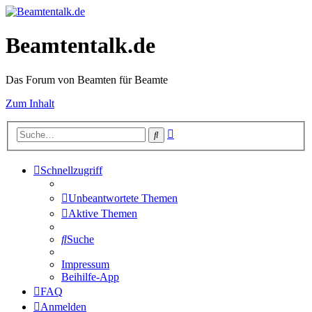
Beamtentalk.de
Das Forum von Beamten für Beamte
Zum Inhalt
Erweiterte
Suche
Suche
Schnellzugriff
Unbeantwortete Themen
Aktive Themen
Suche
Impressum
Beihilfe-App
FAQ
Anmelden