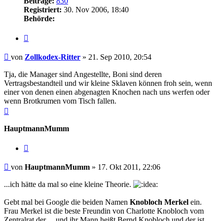
Beiträge:
830
Registriert:
30. Nov 2006, 18:40
Behörde:
Zitieren
Beitrag
von
Zollkodex-Ritter
»
21. Sep 2010, 20:54
Tja, die Manager sind Angestellte, Boni sind deren
Vertragsbestandteil und wir kleine Sklaven können froh sein, wenn
einer von denen einen abgenagten Knochen nach uns werfen oder
wenn Brotkrumen vom Tisch fallen.
Nach
oben
HauptmannMumm
Zitieren
Beitrag
von
HauptmannMumm
»
17. Okt 2011, 22:06
...ich hätte da mal so eine kleine Theorie.
Gebt mal bei Google die beiden Namen
Knobloch Merkel
ein.
Frau Merkel ist die beste Freundin von Charlotte Knobloch vom
Zentralrat der ... und ihr Mann heißt Bernd Knobloch und der ist