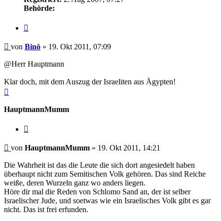
Behörde:
Zitieren
Beitrag
von
Binö
»
19. Okt 2011, 07:09
@Herr Hauptmann
Klar doch, mit dem Auszug der Israeliten aus Ägypten!
Nach
oben
HauptmannMumm
Zitieren
Beitrag
von
HauptmannMumm
»
19. Okt 2011, 14:21
Die Wahrheit ist das die Leute die sich dort angesiedelt haben
überhaupt nicht zum Semitischen Volk gehören. Das sind Reiche
weiße, deren Wurzeln ganz wo anders liegen.
Höre dir mal die Reden von Schlomo Sand an, der ist selber
Israelischer Jude, und soetwas wie ein Israelisches Volk gibt es gar
nicht. Das ist frei erfunden.