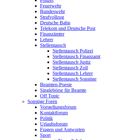
Polizei
Feuerwehr
Bundeswehr
Strafvollzug
Deutsche Bahn
Telekom und Deutsche Post
Finanzämter
Lehrer
Stellentausch
Stellentausch Polizei
Stellentausch Finanzamt
Stellentausch Justiz
Stellentausch Zoll
Stellentausch Lehrer
Stellentausch Sonstige
Beamten-Poesie
Singlebörse für Beamte
Off Topic
Sonstige Foren
Vorstellungsforum
Kontaktforum
Politik
Urlaubsforum
Fragen und Antworten
Sport