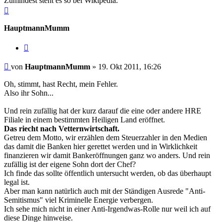
Zumindest steht es so bei Wikipedia.
Nach
oben
HauptmannMumm
Zitieren
Beitrag
von
HauptmannMumm
»
19. Okt 2011, 16:26
Oh, stimmt, hast Recht, mein Fehler.
Also ihr Sohn...
Und rein zufällig hat der kurz darauf die eine oder andere HRE
Filiale in einem bestimmten Heiligen Land eröffnet.
Das riecht nach Vetternwirtschaft.
Getreu dem Motto, wir erzählen dem Steuerzahler in den Medien
das damit die Banken hier gerettet werden und in Wirklichkeit
finanzieren wir damit Bankeröffnungen ganz wo anders. Und rein
zufällig ist der eigene Sohn dort der Chef?
Ich finde das sollte öffentlich untersucht werden, ob das überhaupt
legal ist.
Aber man kann natürlich auch mit der Ständigen Ausrede "Anti-
Semitismus" viel Kriminelle Energie verbergen.
Ich sehe mich nicht in einer Anti-Irgendwas-Rolle nur weil ich auf
diese Dinge hinweise.