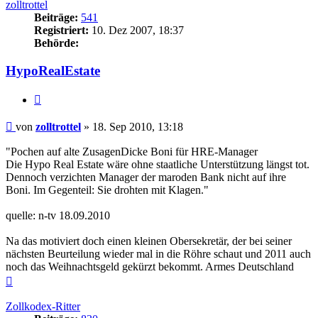
zolltrottel
Beiträge:
541
Registriert:
10. Dez 2007, 18:37
Behörde:
HypoRealEstate
Zitieren
Beitrag
von
zolltrottel
»
18. Sep 2010, 13:18
"Pochen auf alte ZusagenDicke Boni für HRE-Manager
Die Hypo Real Estate wäre ohne staatliche Unterstützung längst tot.
Dennoch verzichten Manager der maroden Bank nicht auf ihre
Boni. Im Gegenteil: Sie drohten mit Klagen."
quelle: n-tv 18.09.2010
Na das motiviert doch einen kleinen Obersekretär, der bei seiner
nächsten Beurteilung wieder mal in die Röhre schaut und 2011 auch
noch das Weihnachtsgeld gekürzt bekommt. Armes Deutschland
Nach
oben
Zollkodex-Ritter