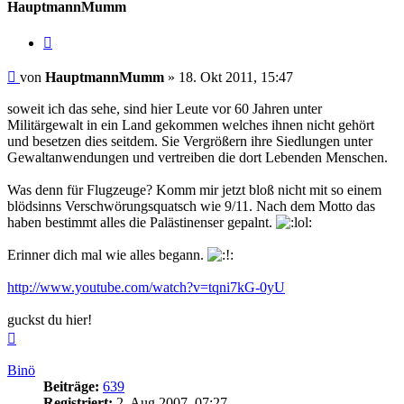
HauptmannMumm
Zitieren
Beitrag
von
HauptmannMumm
»
18. Okt 2011, 15:47
soweit ich das sehe, sind hier Leute vor 60 Jahren unter
Militärgewalt in ein Land gekommen welches ihnen nicht gehört
und besetzen dies seitdem. Sie Vergrößern ihre Siedlungen unter
Gewaltanwendungen und vertreiben die dort Lebenden Menschen.
Was denn für Flugzeuge? Komm mir jetzt bloß nicht mit so einem
blödsinns Verschwörungsquatsch wie 9/11. Nach dem Motto das
haben bestimmt alles die Palästinenser gepalnt.
Erinner dich mal wie alles begann.
http://www.youtube.com/watch?v=tqni7kG-0yU
guckst du hier!
Nach
oben
Binö
Beiträge:
639
Registriert:
2. Aug 2007, 07:27