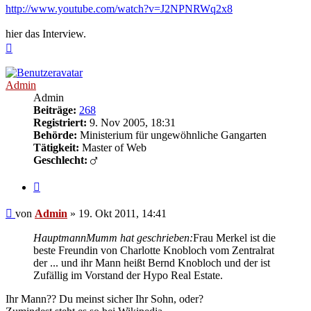
http://www.youtube.com/watch?v=J2NPNRWq2x8
hier das Interview.
Nach
oben
Admin
Admin
Beiträge:
268
Registriert:
9. Nov 2005, 18:31
Behörde:
Ministerium für ungewöhnliche Gangarten
Tätigkeit:
Master of Web
Geschlecht:
Zitieren
Beitrag
von
Admin
»
19. Okt 2011, 14:41
HauptmannMumm hat geschrieben:
Frau Merkel ist die
beste Freundin von Charlotte Knobloch vom Zentralrat
der ... und ihr Mann heißt Bernd Knobloch und der ist
Zufällig im Vorstand der Hypo Real Estate.
Ihr Mann?? Du meinst sicher Ihr Sohn, oder?