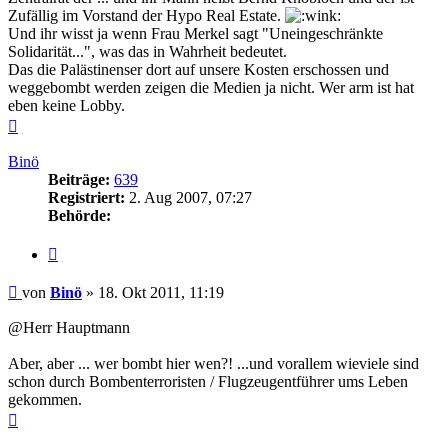
Zufällig im Vorstand der Hypo Real Estate.
Und ihr wisst ja wenn Frau Merkel sagt "Uneingeschränkte
Solidarität...", was das in Wahrheit bedeutet.
Das die Palästinenser dort auf unsere Kosten erschossen und
weggebombt werden zeigen die Medien ja nicht. Wer arm ist hat
eben keine Lobby.
Nach
oben
Binö
Beiträge:
639
Registriert:
2. Aug 2007, 07:27
Behörde:
Zitieren
Beitrag
von
Binö
»
18. Okt 2011, 11:19
@Herr Hauptmann
Aber, aber ... wer bombt hier wen?! ...und vorallem wieviele sind
schon durch Bombenterroristen / Flugzeugentführer ums Leben
gekommen.
Nach
oben