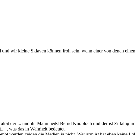
teil und wir kleine Sklaven können froh sein, wenn einer von denen 
alrat der ... und ihr Mann heißt Bernd Knobloch und der ist Zufällig 
...", was das in Wahrheit bedeutet.
mbt werden zeigen die Medien ja nicht. Wer arm ist hat eben keine Lo