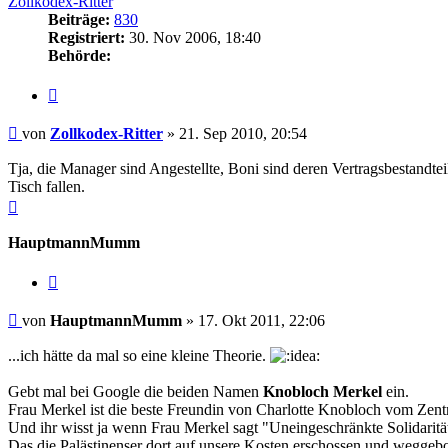
Zollkodex-Ritter
Beiträge:
830
Registriert:
30. Nov 2006, 18:40
Behörde:
Zitieren
Beitrag
von
Zollkodex-Ritter
»
21. Sep 2010, 20:54
Tja, die Manager sind Angestellte, Boni sind deren Vertragsbestand
Tisch fallen.
Nach
oben
HauptmannMumm
Zitieren
Beitrag
von
HauptmannMumm
»
17. Okt 2011, 22:06
...ich hätte da mal so eine kleine Theorie.
Gebt mal bei Google die beiden Namen
Knobloch Merkel
ein.
Frau Merkel ist die beste Freundin von Charlotte Knobloch vom Zentr
Und ihr wisst ja wenn Frau Merkel sagt "Uneingeschränkte Solidarität
Das die Palästinenser dort auf unsere Kosten erschossen und weggebo