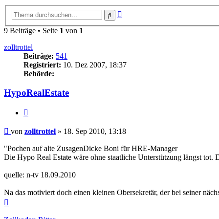
Erweiterte
Suche
Suche
9 Beiträge • Seite
1
von
1
zolltrottel
Beiträge:
541
Registriert:
10. Dez 2007, 18:37
Behörde:
HypoRealEstate
Zitieren
Beitrag
von
zolltrottel
»
18. Sep 2010, 13:18
"Pochen auf alte ZusagenDicke Boni für HRE-Manager
Die Hypo Real Estate wäre ohne staatliche Unterstützung längst tot.
quelle: n-tv 18.09.2010
Na das motiviert doch einen kleinen Obersekretär, der bei seiner n
Nach
oben