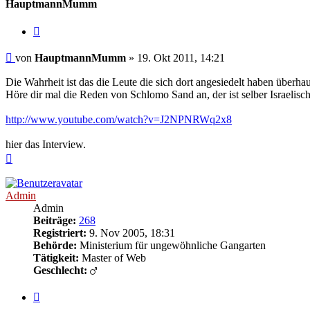
HauptmannMumm
Zitieren
Beitrag
von
HauptmannMumm
»
19. Okt 2011, 14:21
Die Wahrheit ist das die Leute die sich dort angesiedelt haben über
Höre dir mal die Reden von Schlomo Sand an, der ist selber Israelische
http://www.youtube.com/watch?v=J2NPNRWq2x8
hier das Interview.
Nach
oben
Admin
Admin
Beiträge:
268
Registriert:
9. Nov 2005, 18:31
Behörde:
Ministerium für ungewöhnliche Gangarten
Tätigkeit:
Master of Web
Geschlecht:
Zitieren