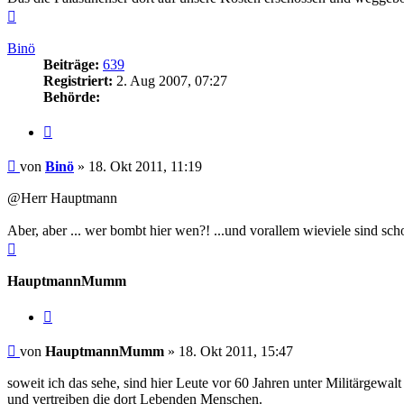
Nach
oben
Binö
Beiträge:
639
Registriert:
2. Aug 2007, 07:27
Behörde:
Zitieren
Beitrag
von
Binö
»
18. Okt 2011, 11:19
@Herr Hauptmann
Aber, aber ... wer bombt hier wen?! ...und vorallem wieviele sind 
Nach
oben
HauptmannMumm
Zitieren
Beitrag
von
HauptmannMumm
»
18. Okt 2011, 15:47
soweit ich das sehe, sind hier Leute vor 60 Jahren unter Militärgew
und vertreiben die dort Lebenden Menschen.