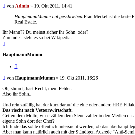
Beitrag
von
Admin
»
19. Okt 2011, 14:41
HauptmannMumm hat geschrieben:
Frau Merkel ist die beste 
Real Estate.
Ihr Mann?? Du meinst sicher Ihr Sohn, oder?
Zumindest steht es so bei Wikipedia.
Nach
oben
HauptmannMumm
Zitieren
Beitrag
von
HauptmannMumm
»
19. Okt 2011, 16:26
Oh, stimmt, hast Recht, mein Fehler.
Also ihr Sohn...
Und rein zufällig hat der kurz darauf die eine oder andere HRE Filia
Das riecht nach Vetternwirtschaft.
Getreu dem Motto, wir erzählen dem Steuerzahler in den Medien das d
eigene Sohn dort der Chef?
Ich finde das sollte öffentlich untersucht werden, ob das überhaupt lega
Aber man kann natürlich auch mit der Ständigen Ausrede "Anti-Semit