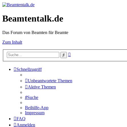
Beamtentalk.de
Das Forum von Beamten für Beamte
Zum Inhalt
Erweiterte
Suche
Suche
Schnellzugriff
Unbeantwortete Themen
Aktive Themen
Suche
Beihilfe-App
Impressum
FAQ
Anmelden