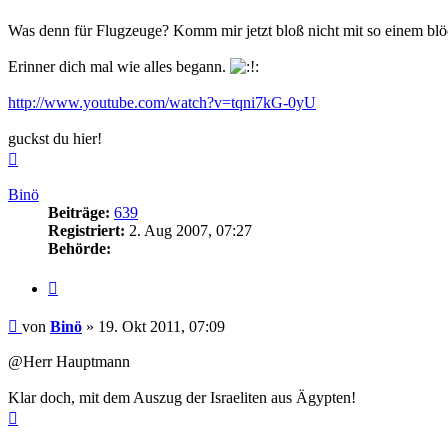
Was denn für Flugzeuge? Komm mir jetzt bloß nicht mit so einem blö
Erinner dich mal wie alles begann.
http://www.youtube.com/watch?v=tqni7kG-0yU
guckst du hier!
Nach
oben
Binö
Beiträge:
639
Registriert:
2. Aug 2007, 07:27
Behörde:
Zitieren
Beitrag
von
Binö
»
19. Okt 2011, 07:09
@Herr Hauptmann
Klar doch, mit dem Auszug der Israeliten aus Ägypten!
Nach
oben