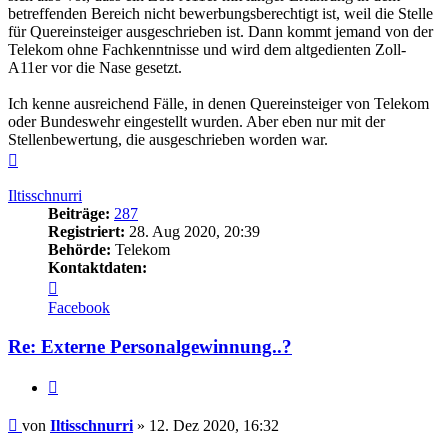
betreffenden Bereich nicht bewerbungsberechtigt ist, weil die Stelle
für Quereinsteiger ausgeschrieben ist. Dann kommt jemand von der
Telekom ohne Fachkenntnisse und wird dem altgedienten Zoll-
A11er vor die Nase gesetzt.
Ich kenne ausreichend Fälle, in denen Quereinsteiger von Telekom
oder Bundeswehr eingestellt wurden. Aber eben nur mit der
Stellenbewertung, die ausgeschrieben worden war.
Nach
oben
Iltisschnurri
Beiträge:
287
Registriert:
28. Aug 2020, 20:39
Behörde:
Telekom
Kontaktdaten:
Kontaktdaten
von
Facebook
Iltisschnurri
Re: Externe Personalgewinnung..?
Zitieren
Beitrag
von
Iltisschnurri
»
12. Dez 2020, 16:32