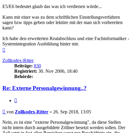
E5/E6 bedeutet glaub das was ich verdienen würde...
Kann mir einer was zu dem schriftlichen Einstellungsverfahren
sagen bzw tipps geben oder lektüre mit der man sich vorbereiten
kann?
Ich habe den erweiterten Realabschluss und eine Fachinformatiker -
Systemintegration Ausbildung hinter mir.
Nach
oben
Zollkodex-Ritter
Beiträge:
830
Registriert:
30. Nov 2006, 18:40
Behörde:
Re: Externe Personalgewinnung..?
Zitieren
Beitrag
von
Zollkodex-Ritter
»
26. Sep 2018, 13:05
Nein, es ist eine "externe Personalgewinnung", da diese Stellen
nicht intern durch ausgebildete Zöllner besetzt werden sollen. Der
Zoll setzt in fast allen Bereichen sonst nur Beschäftigte ein, die