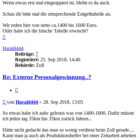
Wenn etwas erst mal eingruppiert ist, bleibt es da auch.
Schau dir bitte mal die entsprechende Entgelttabelle an.
Wir reden hier von netto ca.1400 bis 1600 Euro.
Oder habe ich die falsche Tabelle erwischt?
Nach
oben
Harald444
Beiträge:
7
Registriert:
25. Sep 2018, 14:40
Behörde:
Zoll
Re: Externe Personalgewinnung..?
Zitieren
Beitrag
von
Harald444
»
28. Sep 2018, 13:05
So etwas habe ich auhc gelesen was von 1400-1600. Dafür müsste
ich jeden tag 35km hin 35km zurück fahren...
Hätte nicht gedacht das man so wenig verdient beim Zoll gerade....
Kann man ja auch als Produktionshelfer bei einer Zeitarbeit arbeiten