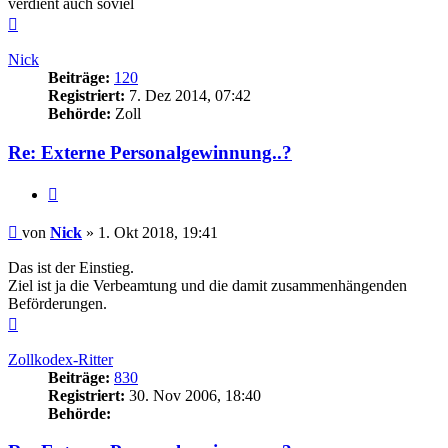
verdient auch soviel
Nach
oben
Nick
Beiträge:
120
Registriert:
7. Dez 2014, 07:42
Behörde:
Zoll
Re: Externe Personalgewinnung..?
Zitieren
Beitrag
von
Nick
»
1. Okt 2018, 19:41
Das ist der Einstieg.
Ziel ist ja die Verbeamtung und die damit zusammenhängenden
Beförderungen.
Nach
oben
Zollkodex-Ritter
Beiträge:
830
Registriert:
30. Nov 2006, 18:40
Behörde: