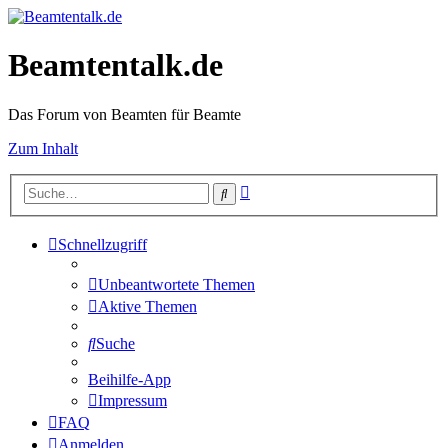
Beamtentalk.de
Das Forum von Beamten für Beamte
Zum Inhalt
Erweiterte
Suche
Suche
Schnellzugriff
Unbeantwortete Themen
Aktive Themen
Suche
Beihilfe-App
Impressum
FAQ
Anmelden