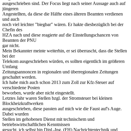
ausgeschrieben sind. Der Focus liegt nach seiner Aussage auch auf
jüngeren
Angestellten, da diese die Hälfte eines älteren Beamten verdienen
und auch
noch viel leichter "biegbar" wären. Er hakte diesbezüglich bei der
Chefin des
HZA nach und diese reagierte auf die Einstellungschancen von
Beamten der PNU
gar nicht.
Mein Bekannter meinte weiterhin, er sei überrascht, dass die Stellen
bei der
Telekom ausgeschrieben würden, es sollten eigentlich im größeren
Umfang
Zeitungsannoncen in regionalen und überregionalen Zeitungen
geschaltet werden.
Ich habe mich auch schon 2013 zum Zoll zur Kfz-Steuer auf
verschiedene Posten
beworben, wurde aber nicht eingestellt.
Letztes Jahr waren Stellen bzgl. der Stromsteuer bei kleinen
Blockheizkraftwerken
ausgeschrieben, diese passten auf mich wie die Faust auf's Auge.
Dabei wurden
Stellen im gehobenen Dienst mit technischem und
betriebswirtschaftlichen Kenntnissen
gesucht, ich selbst bin Dipl.-Ing. (FH) Nachrichtentechnik und