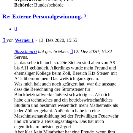
Behörde:
Bundesbehörde
Re: Externe Personalgewinnung..?
Zitieren
Beitrag
von
Werner-1
»
13. Dez 2020, 15:55
Iltisschnurri
hat geschrieben:
12. Dez 2020, 16:32
Servus,
ja, das sehe ich auch so. Die Stellen sind allen von A9
bis A11 gebündelt. Allerdings wurde mein Freund und
ehemaliger Kollege beim Zoll, Bereich Kfz-Steuer, mit
A12 übernommen. Das weiß ich ganz genau.
Was mich halt auch noch geärgert hat, war die aussage,
dass die Berechnung der Stromsteuer für
Blockheizkraftwerke äußerst schwierig ist. Also ich
habe ein technisches und ein betriebswirtschaftliches
Studium und bestimmt wesentlich mehr Mathematik als
jeder Zöllner gehabt. Außerdem habe ich eine
Maschinistenausbildung bei der Freiwilligen Feuerwehr
und ich warte 2 Heizungsanlagen. Das hat mich
eigentlich am meisten geärgert.
Aber klar, kein Mitarbeiter hat eine Freude, wenn ihm