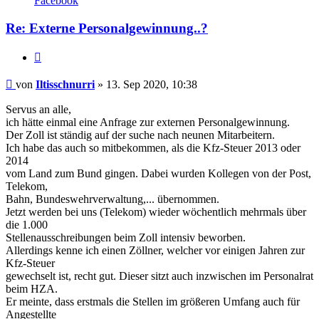
Facebook
Iltisschnurri
Re: Externe Personalgewinnung..?
Zitieren
Beitrag
von
Iltisschnurri
»
13. Sep 2020, 10:38
Servus an alle,
ich hätte einmal eine Anfrage zur externen Personalgewinnung.
Der Zoll ist ständig auf der suche nach neunen Mitarbeitern.
Ich habe das auch so mitbekommen, als die Kfz-Steuer 2013 oder
2014
vom Land zum Bund gingen. Dabei wurden Kollegen von der Post,
Telekom,
Bahn, Bundeswehrverwaltung,... übernommen.
Jetzt werden bei uns (Telekom) wieder wöchentlich mehrmals über
die 1.000
Stellenausschreibungen beim Zoll intensiv beworben.
Allerdings kenne ich einen Zöllner, welcher vor einigen Jahren zur
Kfz-Steuer
gewechselt ist, recht gut. Dieser sitzt auch inzwischen im Personalrat
beim HZA.
Er meinte, dass erstmals die Stellen im größeren Umfang auch für
Angestellte