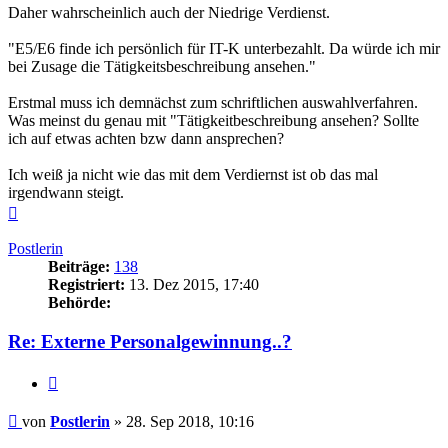
Daher wahrscheinlich auch der Niedrige Verdienst.
"E5/E6 finde ich persönlich für IT-K unterbezahlt. Da würde ich mir
bei Zusage die Tätigkeitsbeschreibung ansehen."
Erstmal muss ich demnächst zum schriftlichen auswahlverfahren.
Was meinst du genau mit "Tätigkeitbeschreibung ansehen? Sollte
ich auf etwas achten bzw dann ansprechen?
Ich weiß ja nicht wie das mit dem Verdiernst ist ob das mal
irgendwann steigt.
Nach
oben
Postlerin
Beiträge:
138
Registriert:
13. Dez 2015, 17:40
Behörde:
Re: Externe Personalgewinnung..?
Zitieren
Beitrag
von
Postlerin
»
28. Sep 2018, 10:16