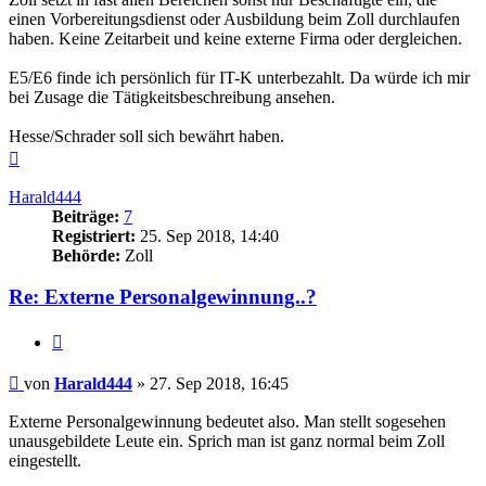
einen Vorbereitungsdienst oder Ausbildung beim Zoll durchlaufen
haben. Keine Zeitarbeit und keine externe Firma oder dergleichen.
E5/E6 finde ich persönlich für IT-K unterbezahlt. Da würde ich mir
bei Zusage die Tätigkeitsbeschreibung ansehen.
Hesse/Schrader soll sich bewährt haben.
Nach
oben
Harald444
Beiträge:
7
Registriert:
25. Sep 2018, 14:40
Behörde:
Zoll
Re: Externe Personalgewinnung..?
Zitieren
Beitrag
von
Harald444
»
27. Sep 2018, 16:45
Externe Personalgewinnung bedeutet also. Man stellt sogesehen
unausgebildete Leute ein. Sprich man ist ganz normal beim Zoll
eingestellt.