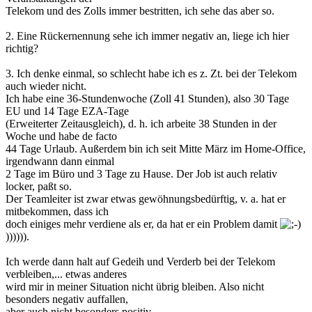
Telekom und des Zolls immer bestritten, ich sehe das aber so.
2. Eine Rückernennung sehe ich immer negativ an, liege ich hier
richtig?
3. Ich denke einmal, so schlecht habe ich es z. Zt. bei der Telekom
auch wieder nicht.
Ich habe eine 36-Stundenwoche (Zoll 41 Stunden), also 30 Tage
EU und 14 Tage EZA-Tage
(Erweiterter Zeitausgleich), d. h. ich arbeite 38 Stunden in der
Woche und habe de facto
44 Tage Urlaub. Außerdem bin ich seit Mitte März im Home-Office,
irgendwann dann einmal
2 Tage im Büro und 3 Tage zu Hause. Der Job ist auch relativ
locker, paßt so.
Der Teamleiter ist zwar etwas gewöhnungsbedürftig, v. a. hat er
mitbekommen, dass ich
doch einiges mehr verdiene als er, da hat er ein Problem damit
)))))).
Ich werde dann halt auf Gedeih und Verderb bei der Telekom
verbleiben,... etwas anderes
wird mir in meiner Situation nicht übrig bleiben. Also nicht
besonders negativ auffallen,
aber auch nicht besonders positiv.