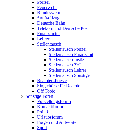
Polizei
Feuerwehr
Bundeswehr
Strafvollzug
Deutsche Bahn
Telekom und Deutsche Post
Finanzämter
Lehrer
Stellentausch
Stellentausch Polizei
Stellentausch Finanzamt
Stellentausch Justiz
Stellentausch Zoll
Stellentausch Lehrer
Stellentausch Sonstige
Beamten-Poesie
Singlebörse für Beamte
Off Topic
Sonstige Foren
Vorstellungsforum
Kontaktforum
Politik
Urlaubsforum
Fragen und Antworten
Sport