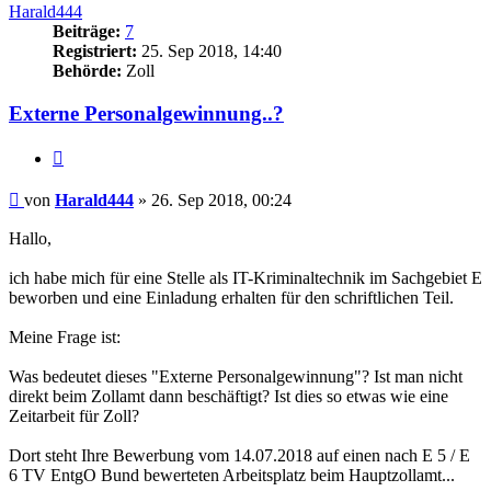
Harald444
Beiträge:
7
Registriert:
25. Sep 2018, 14:40
Behörde:
Zoll
Externe Personalgewinnung..?
Zitieren
Beitrag
von
Harald444
»
26. Sep 2018, 00:24
Hallo,
ich habe mich für eine Stelle als IT-Kriminaltechnik im Sachgebiet E
beworben und eine Einladung erhalten für den schriftlichen Teil.
Meine Frage ist:
Was bedeutet dieses "Externe Personalgewinnung"? Ist man nicht
direkt beim Zollamt dann beschäftigt? Ist dies so etwas wie eine
Zeitarbeit für Zoll?
Dort steht Ihre Bewerbung vom 14.07.2018 auf einen nach E 5 / E
6 TV EntgO Bund bewerteten Arbeitsplatz beim Hauptzollamt...