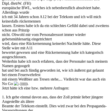
Dipl.-BetrW. (FH)
europäische BWL, welches ich nebenberuflich absolviert habe.
Allerdings wurde
ich mit 34 Jahren schon A12 bei der Telekom und ich will mich
keinesfalls rückernennen
lassen. Erstens habe ich da ein schlechtes Gefühl dabei und zweitens
schon aus Prinzip
nicht. Obwohl mir vom Personalressort immer wieder
gebetsmühlenartig eingetrichtert
wird, dass eine Rückernennung keinerlei Nachteile hätte. Diese
Stelle wäre mit A11
bewertet gewesen und eine Rückernennung habe ich kategorisch
ausgeschlossen.
Weiterhin habe ich noch erfahren, dass der Personaler nach meinem
Namen gegoogelt
hat und bei auch fündig geworden ist, wie ich äußerst gut gelaunt
bei einem Feuerwehrfest
mit einem Weißbier am Tresen stehe,... Vielleicht war das auch ein
No Go
))))).
Jetzt hätte ich eine bzw. mehrere Anfragen:
1. Ich gehe einmal davon aus, dass der Zoll primär lieber jüngere
Angestellte als ältere
Beamte der Telekom einstellt. Dies wird zwar bei den Propaganda-
Veranstaltungen der