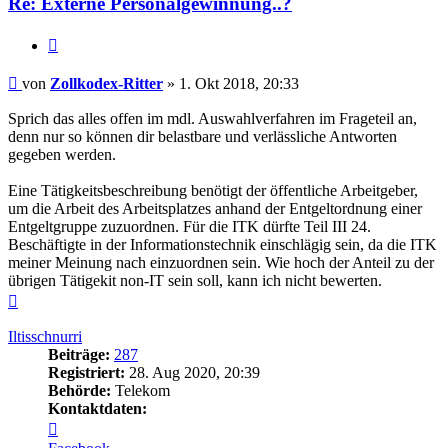
Re: Externe Personalgewinnung..?
Zitieren
Beitrag
von
Zollkodex-Ritter
»
1. Okt 2018, 20:33
Sprich das alles offen im mdl. Auswahlverfahren im Frageteil an,
denn nur so können dir belastbare und verlässliche Antworten
gegeben werden.
Eine Tätigkeitsbeschreibung benötigt der öffentliche Arbeitgeber,
um die Arbeit des Arbeitsplatzes anhand der Entgeltordnung einer
Entgeltgruppe zuzuordnen. Für die ITK dürfte Teil III 24.
Beschäftigte in der Informationstechnik einschlägig sein, da die ITK
meiner Meinung nach einzuordnen sein. Wie hoch der Anteil zu der
übrigen Tätigekit non-IT sein soll, kann ich nicht bewerten.
Nach
oben
Iltisschnurri
Beiträge:
287
Registriert:
28. Aug 2020, 20:39
Behörde:
Telekom
Kontaktdaten:
Kontaktdaten
von