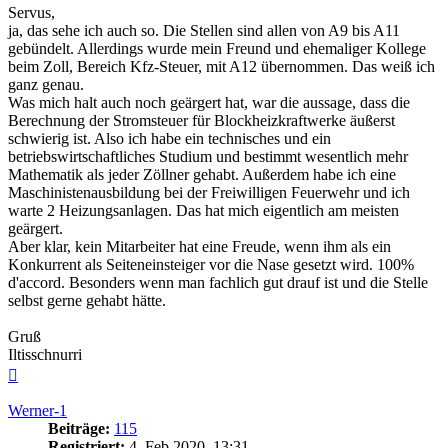
Servus,
ja, das sehe ich auch so. Die Stellen sind allen von A9 bis A11
gebündelt. Allerdings wurde mein Freund und ehemaliger Kollege
beim Zoll, Bereich Kfz-Steuer, mit A12 übernommen. Das weiß ich
ganz genau.
Was mich halt auch noch geärgert hat, war die aussage, dass die
Berechnung der Stromsteuer für Blockheizkraftwerke äußerst
schwierig ist. Also ich habe ein technisches und ein
betriebswirtschaftliches Studium und bestimmt wesentlich mehr
Mathematik als jeder Zöllner gehabt. Außerdem habe ich eine
Maschinistenausbildung bei der Freiwilligen Feuerwehr und ich
warte 2 Heizungsanlagen. Das hat mich eigentlich am meisten
geärgert.
Aber klar, kein Mitarbeiter hat eine Freude, wenn ihm als ein
Konkurrent als Seiteneinsteiger vor die Nase gesetzt wird. 100%
d'accord. Besonders wenn man fachlich gut drauf ist und die Stelle
selbst gerne gehabt hätte.
Gruß
Iltisschnurri
Nach
oben
Werner-1
Beiträge:
115
Registriert:
4. Feb 2020, 13:31