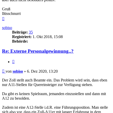
Gruß
Iltisschnurri
Nach
oben
sobiso
Beiträge:
35
Registriert:
1. Okt 2018, 15:08
Behörde:
Re: Externe Personalgewinnung..?
Zitieren
Beitrag
von
sobiso
»
6. Dez 2020, 13:20
Der Zoll stellt auch Beamte ein. Das Problem wird sein, dass eben
nur A11-Stellen für Quereinsteiger zur Verfügung stehen.
Da gibt es keinen Spielraum, jemanden einzustellen und dann mit
A12 zu besolden.
Zudem ist eine A12-Stelle i.d.R. eine Führungsposition. Man stelle
sich also vor, dass ein Zoll-A11er mit langer Erfahrung in dem