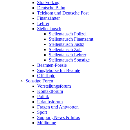
Strafvollzug
Deutsche Bahn
Telekom und Deutsche Post
Finanzämter
Lehrer
Stellentausch
Stellentausch Polizei
Stellentausch Finanzamt
Stellentausch Justiz
Stellentausch Zoll
Stellentausch Lehrer
Stellentausch Sonstige
Beamten-Poesie
Singlebörse für Beamte
Off Topic
Sonstige Foren
Vorstellungsforum
Kontaktforum
Politik
Urlaubsforum
Fragen und Antworten
Sport
Support, News & Infos
Mülltonne