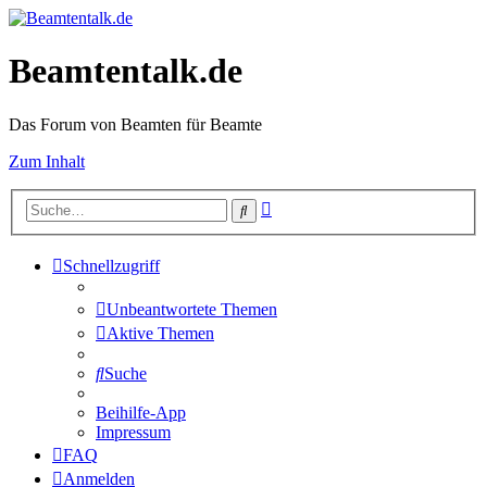
Beamtentalk.de
Das Forum von Beamten für Beamte
Zum Inhalt
Erweiterte
Suche
Suche
Schnellzugriff
Unbeantwortete Themen
Aktive Themen
Suche
Beihilfe-App
Impressum
FAQ
Anmelden