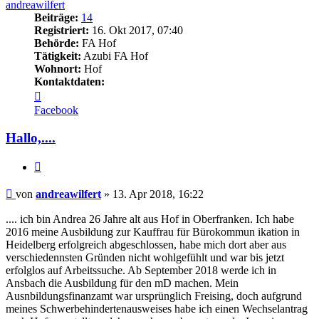
andreawilfert
Beiträge:
14
Registriert:
16. Okt 2017, 07:40
Behörde:
FA Hof
Tätigkeit:
Azubi FA Hof
Wohnort:
Hof
Kontaktdaten:
Kontaktdaten
von
Facebook
andreawilfert
Hallo,....
Zitieren
Beitrag
von
andreawilfert
»
13. Apr 2018, 16:22
.... ich bin Andrea 26 Jahre alt aus Hof in Oberfranken. Ich habe
2016 meine Ausbildung zur Kauffrau für Bürokommun ikation in
Heidelberg erfolgreich abgeschlossen, habe mich dort aber aus
verschiedennsten Gründen nicht wohlgefühlt und war bis jetzt
erfolglos auf Arbeitssuche. Ab September 2018 werde ich in
Ansbach die Ausbildung für den mD machen. Mein
Ausnbildungsfinanzamt war ursprünglich Freising, doch aufgrund
meines Schwerbehindertenausweises habe ich einen Wechselantrag