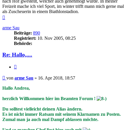
nach Hof gwestellt, welcher auch genehmogt wurde. In meiner
Freizeit mache ich viel Sport, im winter trifft mann mich gerne mal
als Zuscheuerin in einem Biathlonstadion.
Nach
oben
arme Sau
Beiträge:
890
Registriert:
10. Nov 2005, 08:25
Behörde:
Re: Hallo,....
Zitieren
Beitrag
von
arme Sau
»
16. Apr 2018, 18:57
Hallo Andrea,
herzlich Willkommen hier im Beamten Forum !
Du solltest vielleicht deinen Alias ändern.
Es ist nicht immer Ratsam mit seinem Klarnamen zu Posten.
Zumal man ja auch mal Dampf ablassen möchte.
Und so mancher Chef liest hier auch mit