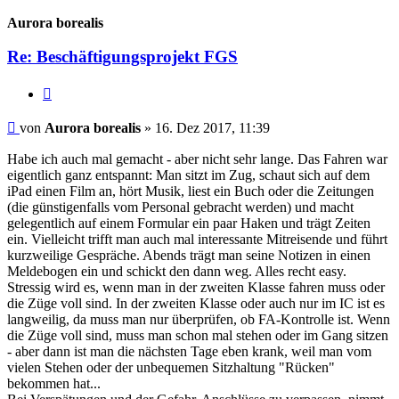
oben
Aurora borealis
Re: Beschäftigungsprojekt FGS
Zitieren
Beitrag
von
Aurora borealis
»
16. Dez 2017, 11:39
Habe ich auch mal gemacht - aber nicht sehr lange. Das Fahren war
eigentlich ganz entspannt: Man sitzt im Zug, schaut sich auf dem
iPad einen Film an, hört Musik, liest ein Buch oder die Zeitungen
(die günstigenfalls vom Personal gebracht werden) und macht
gelegentlich auf einem Formular ein paar Haken und trägt Zeiten
ein. Vielleicht trifft man auch mal interessante Mitreisende und führt
kurzweilige Gespräche. Abends trägt man seine Notizen in einen
Meldebogen ein und schickt den dann weg. Alles recht easy.
Stressig wird es, wenn man in der zweiten Klasse fahren muss oder
die Züge voll sind. In der zweiten Klasse oder auch nur im IC ist es
langweilig, da muss man nur überprüfen, ob FA-Kontrolle ist. Wenn
die Züge voll sind, muss man schon mal stehen oder im Gang sitzen
- aber dann ist man die nächsten Tage eben krank, weil man vom
vielen Stehen oder der unbequemen Sitzhaltung "Rücken"
bekommen hat...