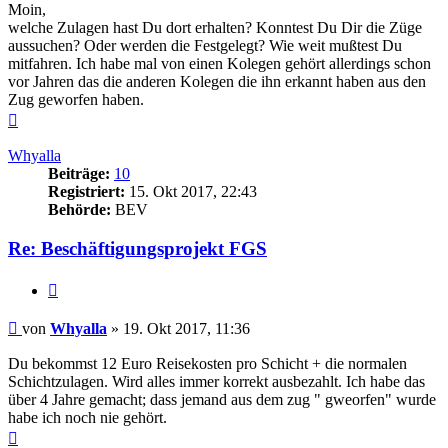
Moin,
welche Zulagen hast Du dort erhalten? Konntest Du Dir die Züge
aussuchen? Oder werden die Festgelegt? Wie weit mußtest Du
mitfahren. Ich habe mal von einen Kolegen gehört allerdings schon
vor Jahren das die anderen Kolegen die ihn erkannt haben aus den
Zug geworfen haben.
Nach
oben
Whyalla
Beiträge:
10
Registriert:
15. Okt 2017, 22:43
Behörde:
BEV
Re: Beschäftigungsprojekt FGS
Zitieren
Beitrag
von
Whyalla
»
19. Okt 2017, 11:36
Du bekommst 12 Euro Reisekosten pro Schicht + die normalen
Schichtzulagen. Wird alles immer korrekt ausbezahlt. Ich habe das
über 4 Jahre gemacht; dass jemand aus dem zug " gweorfen" wurde
habe ich noch nie gehört.
Nach