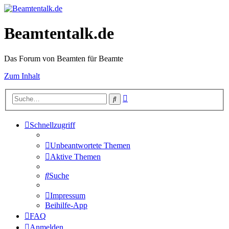
Beamtentalk.de
Das Forum von Beamten für Beamte
Zum Inhalt
Erweiterte
Suche
Suche
Schnellzugriff
Unbeantwortete Themen
Aktive Themen
Suche
Impressum
Beihilfe-App
FAQ
Anmelden