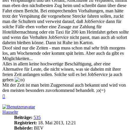
Bei Verspätungen und der Gefahr, Anschlüsse zu verpassen, nimmt
man eben den nächstbesten Zug heim und schreibt dann über diese
Fahrt einen Bericht. Bei entsprechenden Vorhaltungen, man hätte
trotz der Verspätung die vorgesehene Strecke fahren sollen, zuckt
man die Schultern und verweist darauf, daß JobService dann für
solche Fälle eben vorher eine Zusage zur Zahlung für
Hotelübernachtung oder ein Taxi für 200 km Heimfahrt geben sollte
und wenn das Verhalten JobService nicht passt, man auch ab sofort
daheim bleiben könne. Dann ist Ruhe im Karton.
Doof sind nur die Zeiten - man muss schon mal sehr früh morgens
los, am Wochenende oder kommt spät heim. Aber auch da gibt es
Möglichkeiten...
Alles in allem keine hochwertige Beschäftigung, aber eine
Alternative für Leute, die nicht wissen, was sie daheim mit ihrer
freien Zeit anfangen sollen. Solche soll es bei JobService ja auch
geben
)
Mit der Zeit ist man beim Zugpersonal auch bekannt und wird von
den meisten besonders zuvorkommend behandelt. ;o(=)
Nach
oben
Hauseltr
Beiträge:
535
Registriert:
18. Mai 2013, 12:21
Behörde:
BEV