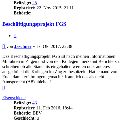
Beiträge:
25
Registriert:
22. Nov 2015, 21:11
Behörde:
Beschäftigungsprojekt FGS
Zitieren
Beitrag
von
Jaschner
»
17. Okt 2017, 22:38
Das Beschäftigungsprojekt FGS ist nach meinen Informationen:
Mitfahren in Zügen und von den Kollegen unerkannt Berichte zu
schreiben ob alle Standarts eingehalten werden oder anderes
ausgedrückt die Kollegen im Zug zu bespitzeln. Hat jemand von
Euch damit erfahrungen gemacht? Kann ich das als nicht
Amtsgerecht (A8) ablehen?
Nach
oben
Eisenschiene
Beiträge:
43
Registriert:
11. Feb 2016, 18:44
Behörde:
BEV
Geschlecht: