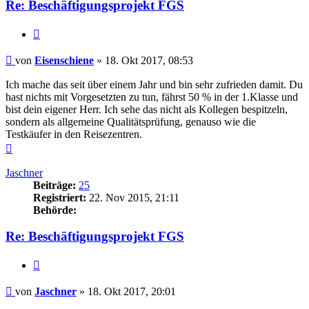
Re: Beschäftigungsprojekt FGS
Zitieren
Beitrag
von
Eisenschiene
»
18. Okt 2017, 08:53
Ich mache das seit über einem Jahr und bin sehr zufrieden damit. Du
hast nichts mit Vorgesetzten zu tun, fährst 50 % in der 1.Klasse und
bist dein eigener Herr. Ich sehe das nicht als Kollegen bespitzeln,
sondern als allgemeine Qualitätsprüfung, genauso wie die
Testkäufer in den Reisezentren.
Nach
oben
Jaschner
Beiträge:
25
Registriert:
22. Nov 2015, 21:11
Behörde:
Re: Beschäftigungsprojekt FGS
Zitieren
Beitrag
von
Jaschner
»
18. Okt 2017, 20:01