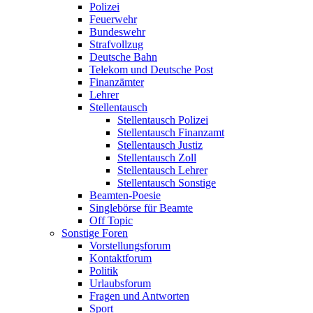
Polizei
Feuerwehr
Bundeswehr
Strafvollzug
Deutsche Bahn
Telekom und Deutsche Post
Finanzämter
Lehrer
Stellentausch
Stellentausch Polizei
Stellentausch Finanzamt
Stellentausch Justiz
Stellentausch Zoll
Stellentausch Lehrer
Stellentausch Sonstige
Beamten-Poesie
Singlebörse für Beamte
Off Topic
Sonstige Foren
Vorstellungsforum
Kontaktforum
Politik
Urlaubsforum
Fragen und Antworten
Sport