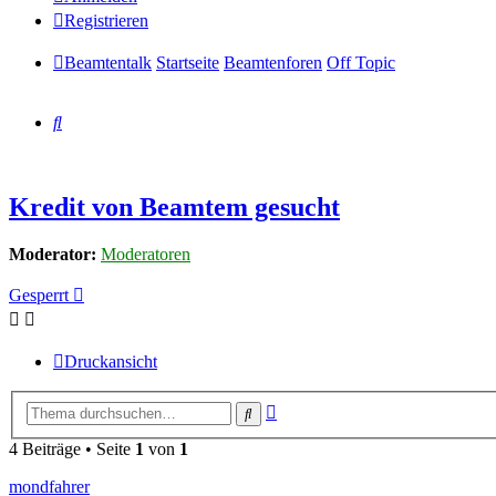
Registrieren
Beamtentalk
Startseite
Beamtenforen
Off Topic
Suche
Kredit von Beamtem gesucht
Moderator:
Moderatoren
Gesperrt
Druckansicht
Erweiterte
Suche
Suche
4 Beiträge • Seite
1
von
1
mondfahrer