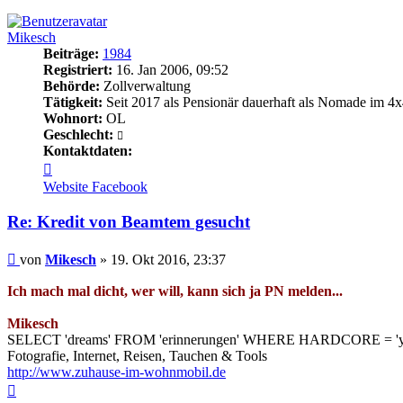
oben
Mikesch
Beiträge:
1984
Registriert:
16. Jan 2006, 09:52
Behörde:
Zollverwaltung
Tätigkeit:
Seit 2017 als Pensionär dauerhaft als Nomade im 4x
Wohnort:
OL
Geschlecht:
Kontaktdaten:
Kontaktdaten
von
Website
Facebook
Mikesch
Re: Kredit von Beamtem gesucht
Beitrag
von
Mikesch
»
19. Okt 2016, 23:37
Ich mach mal dicht, wer will, kann sich ja PN melden...
Mikesch
SELECT 'dreams' FROM 'erinnerungen' WHERE HARDCORE = 'y
Fotografie, Internet, Reisen, Tauchen & Tools
http://www.zuhause-im-wohnmobil.de
Nach