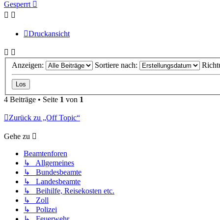
oben
Gesperrt
Druckansicht
Anzeigen:
Sortiere nach:
Richt
4 Beiträge • Seite
1
von
1
Zurück zu „Off Topic“
Gehe zu
Beamtenforen
↳ Allgemeines
↳ Bundesbeamte
↳ Landesbeamte
↳ Beihilfe, Reisekosten etc.
↳ Zoll
↳ Polizei
↳ Feuerwehr