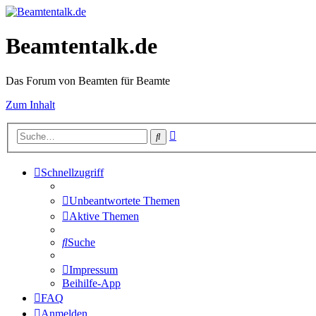
Beamtentalk.de
Das Forum von Beamten für Beamte
Zum Inhalt
Erweiterte
Suche
Suche
Schnellzugriff
Unbeantwortete Themen
Aktive Themen
Suche
Impressum
Beihilfe-App
FAQ
Anmelden