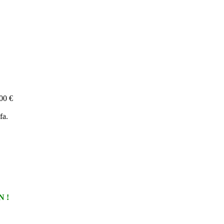
00 €
fa.
N !