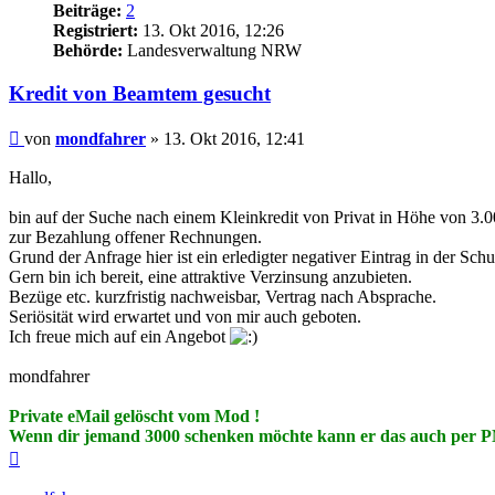
Beiträge:
2
Registriert:
13. Okt 2016, 12:26
Behörde:
Landesverwaltung NRW
Kredit von Beamtem gesucht
Beitrag
von
mondfahrer
»
13. Okt 2016, 12:41
Hallo,
bin auf der Suche nach einem Kleinkredit von Privat in Höhe von 3.0
zur Bezahlung offener Rechnungen.
Grund der Anfrage hier ist ein erledigter negativer Eintrag in der Schu
Gern bin ich bereit, eine attraktive Verzinsung anzubieten.
Bezüge etc. kurzfristig nachweisbar, Vertrag nach Absprache.
Seriösität wird erwartet und von mir auch geboten.
Ich freue mich auf ein Angebot
mondfahrer
Private eMail gelöscht vom Mod !
Wenn dir jemand 3000 schenken möchte kann er das auch per P
Nach
oben