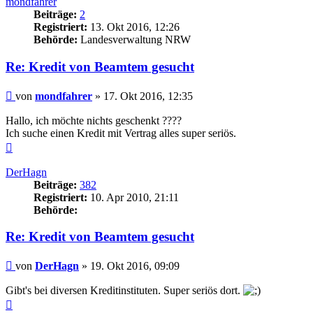
mondfahrer
Beiträge:
2
Registriert:
13. Okt 2016, 12:26
Behörde:
Landesverwaltung NRW
Re: Kredit von Beamtem gesucht
Beitrag
von
mondfahrer
»
17. Okt 2016, 12:35
Hallo, ich möchte nichts geschenkt ????
Ich suche einen Kredit mit Vertrag alles super seriös.
Nach
oben
DerHagn
Beiträge:
382
Registriert:
10. Apr 2010, 21:11
Behörde:
Re: Kredit von Beamtem gesucht
Beitrag
von
DerHagn
»
19. Okt 2016, 09:09
Gibt's bei diversen Kreditinstituten. Super seriös dort.
Nach