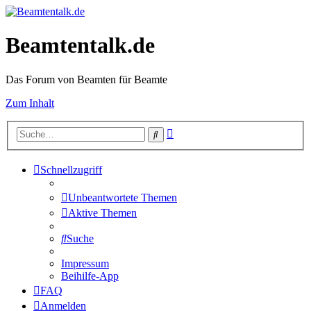
Beamtentalk.de
Das Forum von Beamten für Beamte
Zum Inhalt
Erweiterte
Suche
Suche
Schnellzugriff
Unbeantwortete Themen
Aktive Themen
Suche
Impressum
Beihilfe-App
FAQ
Anmelden