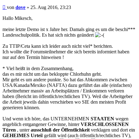
Beitrag
von
dove
»
25. Aug 2016, 23:23
Hallo Mikesch,
meine letzte Demo ist x Jahre her. Damals ging es um die beschi***
Landesschulpolitik. Es hat sich nichts geändert
Zu TTIP/Ceta kann ich leider auch nicht viel* berichten.
Ich wollte die Forumsteilnehmer die sich bereits informiert haben
nur auf den Termin hinweisen !
* Viel heißt in dem Zusammenhang,
das es mir nicht um das bekloppte Chlorhuhn geht.
Mir geht es um andere punkte. So hat das Abkommen zwischen
USA/Kanada/Mexiko (NAFTA) dazu geführt das alle (einfachen)
Arbeitnehmer massiv an Arbeitsplätzen / Einkommen verloren
haben (Bericht im öffentlich/rechtlichen TV). Weil die Arbeitgeber
die Arbeit jeweils dahin verschieben wo SIE den meisten Profit
generieren können.
Und wenn ich höre, das UNTERNEHMEN
STAATEN
wegen
angeblich entgangener Gewinne, hinter
VERSCHLOSSENEN
Türen
, unter
ausschluß der Öffentlichkeit
verklagen und dort ein
GEHEIMES Urtei
l gefällt wird (auch öffentlich/rechtliches TV),