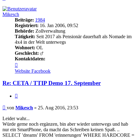
oben
Mikesch
Beiträge:
1984
Registriert:
16. Jan 2006, 09:52
Behörde:
Zollverwaltung
Tätigkeit:
Seit 2017 als Pensionär dauerhaft als Nomade im
4x4 in der Welt unterwegs
Wohnort:
OL
Geschlecht:
Kontaktdaten:
Kontaktdaten
von
Website
Facebook
Mikesch
Re: CETA / TTIP Demo 17. September
Zitieren
Beitrag
von
Mikesch
»
25. Aug 2016, 23:53
Leider wahr...
Würde gerne noch ergänzen, bin aber wieder unterwegs und hab
nur ein SmartPhone, da macht das Schreiben keinen Spaß. ..
SELECT 'dreams' FROM 'erinnerungen' WHERE HARDCORE =