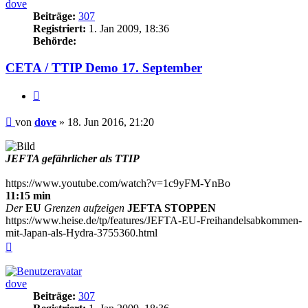
dove
Beiträge:
307
Registriert:
1. Jan 2009, 18:36
Behörde:
CETA / TTIP Demo 17. September
Zitieren
Beitrag
von
dove
»
18. Jun 2016, 21:20
JEFTA gefährlicher als TTIP
https://www.youtube.com/watch?v=1c9yFM-YnBo
11:15 min
Der
EU
Grenzen aufzeigen
JEFTA STOPPEN
https://www.heise.de/tp/features/JEFTA-EU-Freihandelsabkommen-
mit-Japan-als-Hydra-3755360.html
Nach
oben
dove
Beiträge:
307