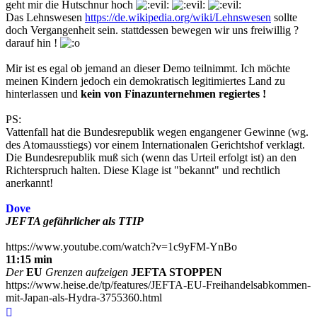
geht mir die Hutschnur hoch
Das Lehnswesen
https://de.wikipedia.org/wiki/Lehnswesen
sollte
doch Vergangenheit sein. stattdessen bewegen wir uns freiwillig ?
darauf hin !
Mir ist es egal ob jemand an dieser Demo teilnimmt. Ich möchte
meinen Kindern jedoch ein demokratisch legitimiertes Land zu
hinterlassen und
kein von Finazunternehmen regiertes !
PS:
Vattenfall hat die Bundesrepublik wegen engangener Gewinne (wg.
des Atomausstiegs) vor einem Internationalen Gerichtshof verklagt.
Die Bundesrepublik muß sich (wenn das Urteil erfolgt ist) an den
Richterspruch halten. Diese Klage ist "bekannt" und rechtlich
anerkannt!
Dove
JEFTA gefährlicher als TTIP
https://www.youtube.com/watch?v=1c9yFM-YnBo
11:15 min
Der
EU
Grenzen aufzeigen
JEFTA STOPPEN
https://www.heise.de/tp/features/JEFTA-EU-Freihandelsabkommen-
mit-Japan-als-Hydra-3755360.html
Nach