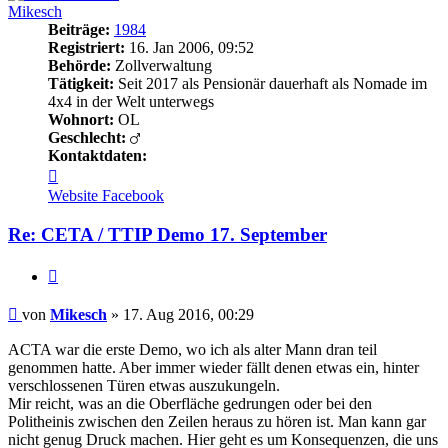
Mikesch
Beiträge:
1984
Registriert:
16. Jan 2006, 09:52
Behörde:
Zollverwaltung
Tätigkeit:
Seit 2017 als Pensionär dauerhaft als Nomade im
4x4 in der Welt unterwegs
Wohnort:
OL
Geschlecht:
Kontaktdaten:
Kontaktdaten
von
Website
Facebook
Mikesch
Re: CETA / TTIP Demo 17. September
Zitieren
Beitrag
von
Mikesch
»
17. Aug 2016, 00:29
ACTA war die erste Demo, wo ich als alter Mann dran teil
genommen hatte. Aber immer wieder fällt denen etwas ein, hinter
verschlossenen Türen etwas auszukungeln.
Mir reicht, was an die Oberfläche gedrungen oder bei den
Politheinis zwischen den Zeilen heraus zu hören ist. Man kann gar
nicht genug Druck machen. Hier geht es um Konsequenzen, die uns