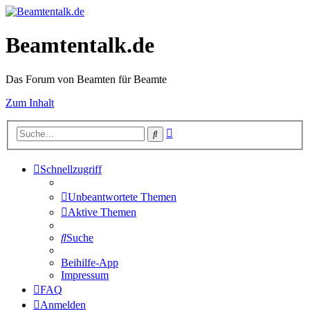
Beamtentalk.de
Das Forum von Beamten für Beamte
Zum Inhalt
Erweiterte
Suche
Suche
Schnellzugriff
Unbeantwortete Themen
Aktive Themen
Suche
Beihilfe-App
Impressum
FAQ
Anmelden