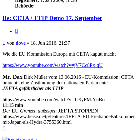
Registriert:
1. Jan 2009, 18:36
Behörde:
Re: CETA / TTIP Demo 17. September
Zitieren
Beitrag
von
dove
»
18. Jun 2016, 21:37
Wie die EU Kommission Europa mit CETA kaputt macht
https://www.youtube.com/watch?v=jV7Cc8Px-qU
Mr. Dax
Dirk Müller vom 13.06.2016 - EU-Kommission: CETA
braucht keine Zustimmung der nationalen Parlamente
JEFTA gefährlicher als TTIP
https://www.youtube.com/watch?v=1c9yFM-YnBo
11:15 min
Der
EU
Grenzen aufzeigen
JEFTA STOPPEN
https://www.heise.de/tp/features/JEFTA-EU-Freihandelsabkommen-
mit-Japan-als-Hydra-3755360.html
Nach
oben