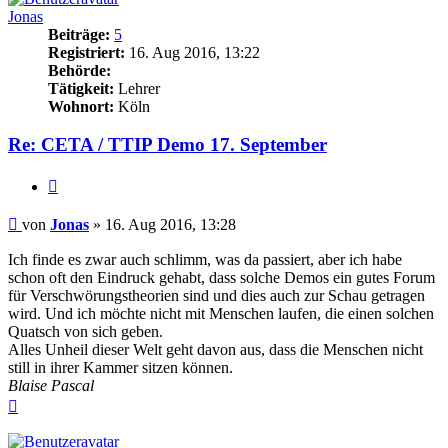
Jonas
Beiträge:
5
Registriert:
16. Aug 2016, 13:22
Behörde:
Tätigkeit:
Lehrer
Wohnort:
Köln
Re: CETA / TTIP Demo 17. September
Zitieren
Beitrag
von
Jonas
»
16. Aug 2016, 13:28
Ich finde es zwar auch schlimm, was da passiert, aber ich habe
schon oft den Eindruck gehabt, dass solche Demos ein gutes Forum
für Verschwörungstheorien sind und dies auch zur Schau getragen
wird. Und ich möchte nicht mit Menschen laufen, die einen solchen
Quatsch von sich geben.
Alles Unheil dieser Welt geht davon aus, dass die Menschen nicht
still in ihrer Kammer sitzen können.
Blaise Pascal
Nach
oben