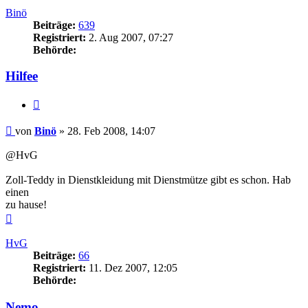
Binö
Beiträge:
639
Registriert:
2. Aug 2007, 07:27
Behörde:
Hilfee
Zitieren
Beitrag
von
Binö
»
28. Feb 2008, 14:07
@HvG
Zoll-Teddy in Dienstkleidung mit Dienstmütze gibt es schon. Hab
einen
zu hause!
Nach
oben
HvG
Beiträge:
66
Registriert:
11. Dez 2007, 12:05
Behörde:
Nemo