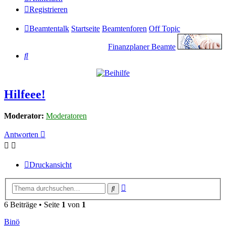
Registrieren
Beamtentalk
Startseite
Beamtenforen
Off Topic
Finanzplaner Beamte
Suche
Hilfeee!
Moderator:
Moderatoren
Antworten
Druckansicht
Erweiterte
Suche
Suche
6 Beiträge • Seite
1
von
1
Binö