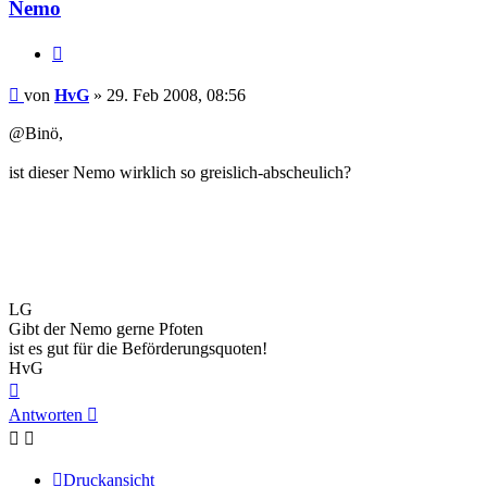
Nemo
Zitieren
Beitrag
von
HvG
»
29. Feb 2008, 08:56
@Binö,
ist dieser Nemo wirklich so greislich-abscheulich?
LG
Gibt der Nemo gerne Pfoten
ist es gut für die Beförderungsquoten!
HvG
Nach
oben
Antworten
Druckansicht