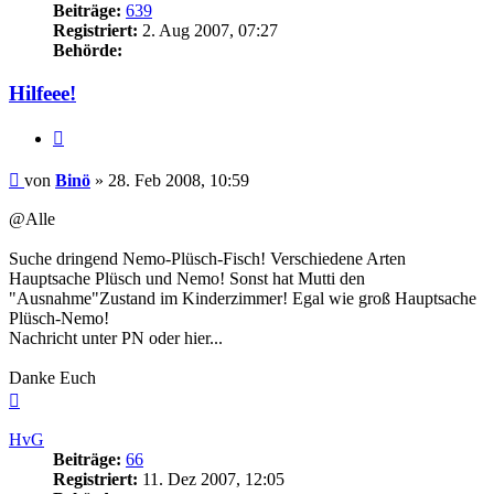
Beiträge:
639
Registriert:
2. Aug 2007, 07:27
Behörde:
Hilfeee!
Zitieren
Beitrag
von
Binö
»
28. Feb 2008, 10:59
@Alle
Suche dringend Nemo-Plüsch-Fisch! Verschiedene Arten
Hauptsache Plüsch und Nemo! Sonst hat Mutti den
"Ausnahme"Zustand im Kinderzimmer! Egal wie groß Hauptsache
Plüsch-Nemo!
Nachricht unter PN oder hier...
Danke Euch
Nach
oben
HvG
Beiträge:
66
Registriert:
11. Dez 2007, 12:05