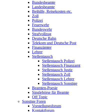
Bundesbeamte
Landesbeamte
Beihilfe, Reisekosten etc.
Zoll
Polizei
Feuerwehr
Bundeswehr
Strafvollzug
Deutsche Bahn
Telekom und Deutsche Post
Finanzämter
Lehrer
Stellentausch
Stellentausch Polizei
Stellentausch Finanzamt
Stellentausch Justiz
Stellentausch Zoll
Stellentausch Lehrer
Stellentausch Sonstige
Beamten-Poesie
Singlebörse für Beamte
Off Topic
Sonstige Foren
Vorstellungsforum
Kontaktforum