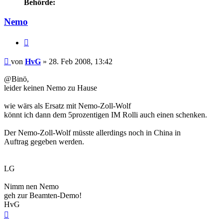
Behörde:
Nemo
Zitieren
Beitrag
von
HvG
»
28. Feb 2008, 13:42
@Binö,
leider keinen Nemo zu Hause
wie wärs als Ersatz mit Nemo-Zoll-Wolf
könnt ich dann dem 5prozentigen IM Rolli auch einen schenken.
Der Nemo-Zoll-Wolf müsste allerdings noch in China in
Auftrag gegeben werden.
LG
Nimm nen Nemo
geh zur Beamten-Demo!
HvG
Nach
oben