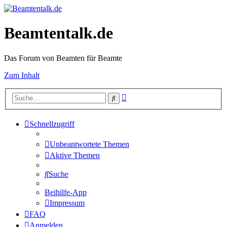
Beamtentalk.de
Das Forum von Beamten für Beamte
Zum Inhalt
Erweiterte
Suche
Suche
Schnellzugriff
Unbeantwortete Themen
Aktive Themen
Suche
Beihilfe-App
Impressum
FAQ
Anmelden