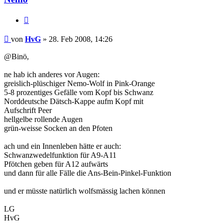
Zitieren
Beitrag
von
HvG
»
28. Feb 2008, 14:26
@Binö,
ne hab ich anderes vor Augen:
greislich-plüschiger Nemo-Wolf in Pink-Orange
5-8 prozentiges Gefälle vom Kopf bis Schwanz
Norddeutsche Dätsch-Kappe aufm Kopf mit
Aufschrift Peer
hellgelbe rollende Augen
grün-weisse Socken an den Pfoten
ach und ein Innenleben hätte er auch:
Schwanzwedelfunktion für A9-A11
Pfötchen geben für A12 aufwärts
und dann für alle Fälle die Ans-Bein-Pinkel-Funktion
und er müsste natürlich wolfsmässig lachen können
LG
HvG