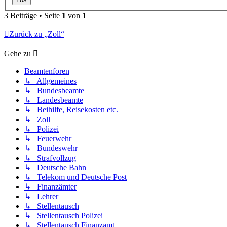
3 Beiträge • Seite
1
von
1
Zurück zu „Zoll“
Gehe zu
Beamtenforen
↳ Allgemeines
↳ Bundesbeamte
↳ Landesbeamte
↳ Beihilfe, Reisekosten etc.
↳ Zoll
↳ Polizei
↳ Feuerwehr
↳ Bundeswehr
↳ Strafvollzug
↳ Deutsche Bahn
↳ Telekom und Deutsche Post
↳ Finanzämter
↳ Lehrer
↳ Stellentausch
↳ Stellentausch Polizei
↳ Stellentausch Finanzamt