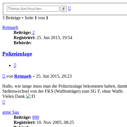
Erweiterte
Suche
Suche
3 Beiträge • Seite
1
von
1
Retmaeb
Beiträge:
2
Registriert:
25. Jun 2015, 19:54
Behörde:
Polizeizulage
Zitieren
Beitrag
von
Retmaeb
»
25. Jun 2015, 20:23
Hallo, wie lange muss man die Polizeizulage bekommen haben, damit d
Stellenwechsel von der FKS (Waffenträger) zum SG F, ohne Waffe.
Vielen Dank
Nach
oben
arme Sau
Beiträge:
890
Registriert:
10. Nov 2005, 08:25