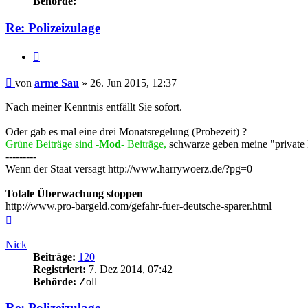
Behörde:
Re: Polizeizulage
Zitieren
Beitrag
von
arme Sau
»
26. Jun 2015, 12:37
Nach meiner Kenntnis entfällt Sie sofort.
Oder gab es mal eine drei Monatsregelung (Probezeit) ?
Grüne Beiträge sind -
Mod
- Beiträge,
schwarze geben meine "private
---------
Wenn der Staat versagt http://www.harrywoerz.de/?pg=0
Totale Überwachung stoppen
http://www.pro-bargeld.com/gefahr-fuer-deutsche-sparer.html
Nach
oben
Nick
Beiträge:
120
Registriert:
7. Dez 2014, 07:42
Behörde:
Zoll
Re: Polizeizulage