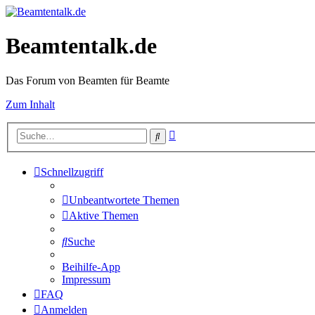
Beamtentalk.de
Das Forum von Beamten für Beamte
Zum Inhalt
Erweiterte
Suche
Suche
Schnellzugriff
Unbeantwortete Themen
Aktive Themen
Suche
Beihilfe-App
Impressum
FAQ
Anmelden