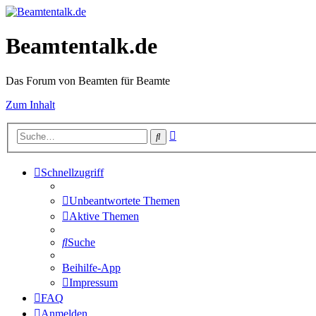
Beamtentalk.de
Das Forum von Beamten für Beamte
Zum Inhalt
Erweiterte
Suche
Suche
Schnellzugriff
Unbeantwortete Themen
Aktive Themen
Suche
Beihilfe-App
Impressum
FAQ
Anmelden