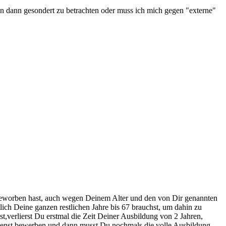
en dann gesondert zu betrachten oder muss ich mich gegen "externe"
 beworben hast, auch wegen Deinem Alter und den von Dir genannten
ich Deine ganzen restlichen Jahre bis 67 brauchst, um dahin zu
erlierst Du erstmal die Zeit Deiner Ausbildung von 2 Jahren,
 Dienst bewerben und dann musst Du nochmals die volle Ausbildung