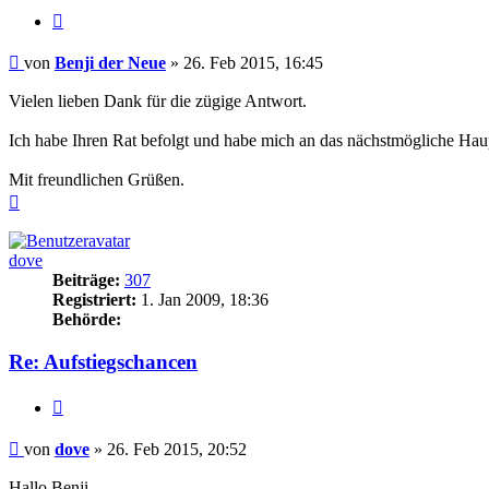
Zitieren
Beitrag
von
Benji der Neue
»
26. Feb 2015, 16:45
Vielen lieben Dank für die zügige Antwort.
Ich habe Ihren Rat befolgt und habe mich an das nächstmögliche Hau
Mit freundlichen Grüßen.
Nach
oben
dove
Beiträge:
307
Registriert:
1. Jan 2009, 18:36
Behörde:
Re: Aufstiegschancen
Zitieren
Beitrag
von
dove
»
26. Feb 2015, 20:52
Hallo Benji,