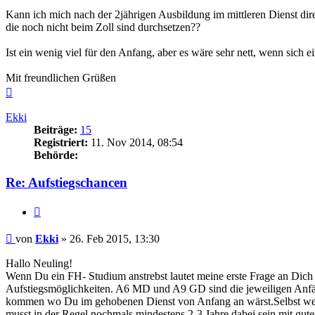
Kann ich mich nach der 2jährigen Ausbildung im mittleren Dienst di
die noch nicht beim Zoll sind durchsetzen??
Ist ein wenig viel für den Anfang, aber es wäre sehr nett, wenn sich 
Mit freundlichen Grüßen
Nach
oben
Ekki
Beiträge:
15
Registriert:
11. Nov 2014, 08:54
Behörde:
Re: Aufstiegschancen
Zitieren
Beitrag
von
Ekki
»
26. Feb 2015, 13:30
Hallo Neuling!
Wenn Du ein FH- Studium anstrebst lautet meine erste Frage an Dich
Aufstiegsmöglichkeiten. A6 MD und A9 GD sind die jeweiligen Anfänge
kommen wo Du im gehobenen Dienst von Anfang an wärst.Selbst wenn 
musst in der Regel nochmals mindestens 2-3 Jahre dabei sein mit gu