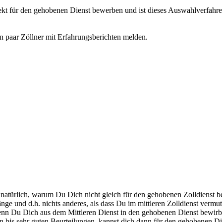
rekt für den gehobenen Dienst bewerben und ist dieses Auswahlverfahr
ein paar Zöllner mit Erfahrungsberichten melden.
 natürlich, warum Du Dich nicht gleich für den gehobenen Zolldienst
 und d.h. nichts anderes, als dass Du im mittleren Zolldienst vermutl
Du Dich aus dem Mittleren Dienst in den gehobenen Dienst bewirbst,v
ten bis sehr guten Beurteilungen, kannst dich dann für den gehobenen