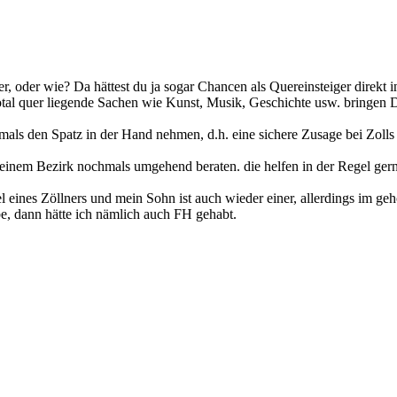
ter, oder wie? Da hättest du ja sogar Chancen als Quereinsteiger dire
tal quer liegende Sachen wie Kunst, Musik, Geschichte usw. bringen Di
stmals den Spatz in der Hand nehmen, d.h. eine sichere Zusage bei Zo
inem Bezirk nochmals umgehend beraten. die helfen in der Regel gern
l eines Zöllners und mein Sohn ist auch wieder einer, allerdings im g
be, dann hätte ich nämlich auch FH gehabt.