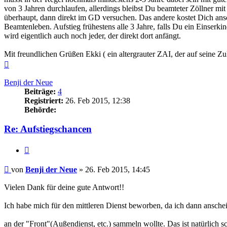
von 3 Jahren durchlaufen, allerdings bleibst Du beamteter Zöllner mi
überhaupt, dann direkt im GD versuchen. Das andere kostet Dich ans
Beamtenleben. Aufstieg frühestens alle 3 Jahre, falls Du ein Einserk
wird eigentlich auch noch jeder, der direkt dort anfängt.
Mit freundlichen Grüßen Ekki ( ein altergrauter ZAI, der auf seine Zu
Nach
oben
Benji der Neue
Beiträge:
4
Registriert:
26. Feb 2015, 12:38
Behörde:
Re: Aufstiegschancen
Zitieren
Beitrag
von
Benji der Neue
»
26. Feb 2015, 14:45
Vielen Dank für deine gute Antwort!!
Ich habe mich für den mittleren Dienst beworben, da ich dann ansche
an der "Front"(Außendienst, etc.) sammeln wollte. Das ist natürlich s