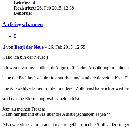
Beiträge:
4
Registriert:
26. Feb 2015, 12:38
Behörde:
Aufstiegschancen
Zitieren
Beitrag
von
Benji der Neue
»
26. Feb 2015, 12:55
Hallo ich bin der Neue:-)
Ich werde voraussichtlich ab August 2015 eine Ausbildung im mittleren 
habe die Fachhochschulreife erworben und studiere derzeit in Kiel. D
Die Auswahlverfahren für den mittleren Zolldienst habe ich soweit be
so dass eine Einstellung wahrscheinlich ist.
Jetzt zu meinen Fragen:
Kann mir jemand etwas über die Aufstiegschancen sagen??
Also wie viele Jahre braucht man ungefähr um eine Stufe aufzusteige