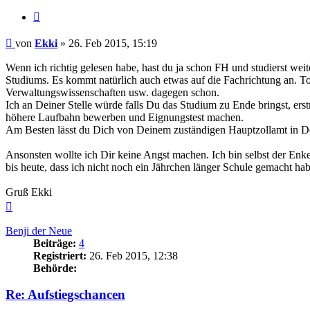
Zitieren
Beitrag
von
Ekki
»
26. Feb 2015, 15:19
Wenn ich richtig gelesen habe, hast du ja schon FH und studierst wei
Studiums. Es kommt natürlich auch etwas auf die Fachrichtung an. To
Verwaltungswissenschaften usw. dagegen schon.
Ich an Deiner Stelle würde falls Du das Studium zu Ende bringst, er
höhere Laufbahn bewerben und Eignungstest machen.
Am Besten lässt du Dich von Deinem zuständigen Hauptzollamt in De
Ansonsten wollte ich Dir keine Angst machen. Ich bin selbst der Enke
bis heute, dass ich nicht noch ein Jährchen länger Schule gemacht ha
Gruß Ekki
Nach
oben
Benji der Neue
Beiträge:
4
Registriert:
26. Feb 2015, 12:38
Behörde:
Re: Aufstiegschancen