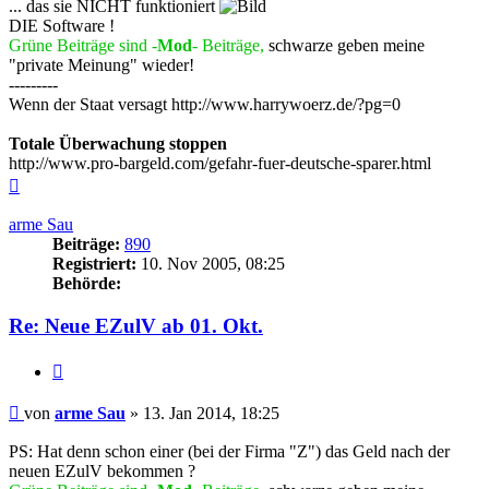
... das sie NICHT funktioniert
DIE Software !
Grüne Beiträge sind -
Mod
- Beiträge,
schwarze geben meine
"private Meinung" wieder!
---------
Wenn der Staat versagt http://www.harrywoerz.de/?pg=0
Totale Überwachung stoppen
http://www.pro-bargeld.com/gefahr-fuer-deutsche-sparer.html
Nach
oben
arme Sau
Beiträge:
890
Registriert:
10. Nov 2005, 08:25
Behörde:
Re: Neue EZulV ab 01. Okt.
Zitieren
Beitrag
von
arme Sau
»
13. Jan 2014, 18:25
PS: Hat denn schon einer (bei der Firma "Z") das Geld nach der
neuen EZulV bekommen ?