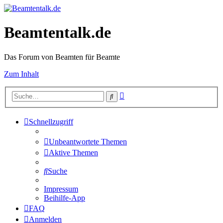
Beamtentalk.de
Das Forum von Beamten für Beamte
Zum Inhalt
Erweiterte
Suche
Suche
Schnellzugriff
Unbeantwortete Themen
Aktive Themen
Suche
Impressum
Beihilfe-App
FAQ
Anmelden