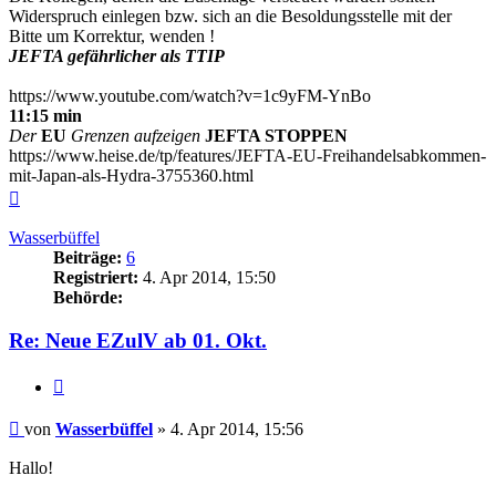
Widerspruch einlegen bzw. sich an die Besoldungsstelle mit der
Bitte um Korrektur, wenden !
JEFTA gefährlicher als TTIP
https://www.youtube.com/watch?v=1c9yFM-YnBo
11:15 min
Der
EU
Grenzen aufzeigen
JEFTA STOPPEN
https://www.heise.de/tp/features/JEFTA-EU-Freihandelsabkommen-
mit-Japan-als-Hydra-3755360.html
Nach
oben
Wasserbüffel
Beiträge:
6
Registriert:
4. Apr 2014, 15:50
Behörde:
Re: Neue EZulV ab 01. Okt.
Zitieren
Beitrag
von
Wasserbüffel
»
4. Apr 2014, 15:56
Hallo!