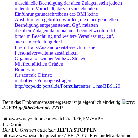
maschinelle Beendigung der alten Zulagen steht jedoch
unter dem Vorbehalt, dass in vorstehendem
Einführungsrundschreibens des BMI keine
Ausführungen getroffen wurden, die einer generellen
Beendigung entgegenstehen. Ggf. müssten
die alten Zulagen dann manuell beendet werden. Ich
bitte um Beachtung und weitere Veranlassung, ggf.
auch Unterrichtung der in
Ihrem Haus/Zuständigkeitsbereich für die
Personalverwaltung zuständigen
Organisationseinheit/en bzw. Stelle/n.
Mit freundlichen Grüßen
Bundesamt
für zentrale Dienste
und offene Vermögensfragen
http://zope.dz-portal.de/Formularcenter ... nts/BBS120
Denn das Einkommenssteuergesetz ist ja eigentlich eindeutig
JEFTA gefährlicher als TTIP
https://www.youtube.com/watch?v=1c9yFM-YnBo
11:15 min
Der
EU
Grenzen aufzeigen
JEFTA STOPPEN
https://www.heise.de/tp/features/JEFTA-EU-Freihandelsabkommen-