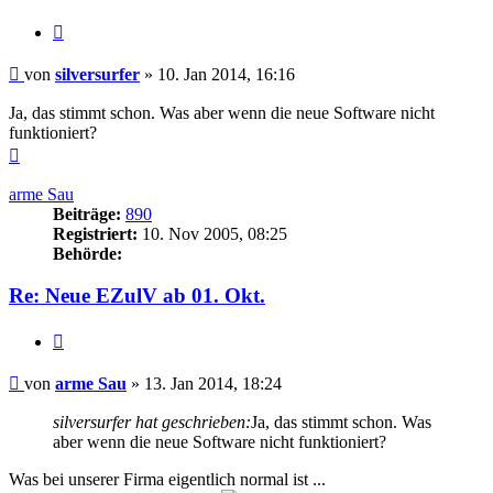
Zitieren
Beitrag
von
silversurfer
»
10. Jan 2014, 16:16
Ja, das stimmt schon. Was aber wenn die neue Software nicht
funktioniert?
Nach
oben
arme Sau
Beiträge:
890
Registriert:
10. Nov 2005, 08:25
Behörde:
Re: Neue EZulV ab 01. Okt.
Zitieren
Beitrag
von
arme Sau
»
13. Jan 2014, 18:24
silversurfer hat geschrieben:
Ja, das stimmt schon. Was
aber wenn die neue Software nicht funktioniert?
Was bei unserer Firma eigentlich normal ist ...