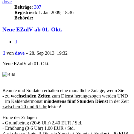
dove
Beiträge:
307
Registriert:
1. Jan 2009, 18:36
Behörde:
Neue EZulV ab 01. Okt.
Zitieren
Beitrag
von
dove
»
28. Sep 2013, 19:32
Neue EZulV ab 01. Okt.
Beamte und Soldaten erhalten eine monatliche Zulage, wenn Sie
- zu
wechselnden Zeiten
zum Dienst herangezogen werden UND
- im Kaldendermonat
mindestens fünf Stunden Dienst
in der Zeit
zwischen 20 und 6 Uhr
leisten!
Höhe der Zulagen
- Grundbetrag (20-6 Uhr) 2,40 EUR / Std.
- Erhöhung (0-6 Uhr) 1,00 EUR / Std.
Zustazbetrag (min. 3 Dienste Samstag, Sonntag, Freitag) =20 EUR