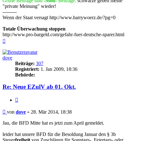
Grüne Beiträge sind -
Mod
- Beiträge,
schwarze geben meine
"private Meinung" wieder!
---------
Wenn der Staat versagt http://www.harrywoerz.de/?pg=0
Totale Überwachung stoppen
http://www.pro-bargeld.com/gefahr-fuer-deutsche-sparer.html
Nach
oben
dove
Beiträge:
307
Registriert:
1. Jan 2009, 18:36
Behörde:
Re: Neue EZulV ab 01. Okt.
Zitieren
Beitrag
von
dove
»
28. Mär 2014, 18:38
Jau, die BFD Mitte hat es jetzt zum April gemeldet.
leider hat unsere BFD für die Besoldung Januar den § 3b
Steuer
freiheit
von Zuschlägen für Sonntags-, Feiertags- oder