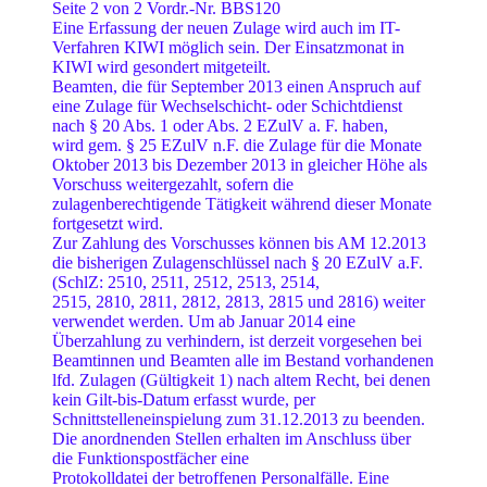
Seite 2 von 2 Vordr.-Nr. BBS120
Eine Erfassung der neuen Zulage wird auch im IT-
Verfahren KIWI möglich sein. Der Einsatzmonat in
KIWI wird gesondert mitgeteilt.
Beamten, die für September 2013 einen Anspruch auf
eine Zulage für Wechselschicht- oder Schichtdienst
nach § 20 Abs. 1 oder Abs. 2 EZulV a. F. haben,
wird gem. § 25 EZulV n.F. die Zulage für die Monate
Oktober 2013 bis Dezember 2013 in gleicher Höhe als
Vorschuss weitergezahlt, sofern die
zulagenberechtigende Tätigkeit während dieser Monate
fortgesetzt wird.
Zur Zahlung des Vorschusses können bis AM 12.2013
die bisherigen Zulagenschlüssel nach § 20 EZulV a.F.
(SchlZ: 2510, 2511, 2512, 2513, 2514,
2515, 2810, 2811, 2812, 2813, 2815 und 2816) weiter
verwendet werden. Um ab Januar 2014 eine
Überzahlung zu verhindern, ist derzeit vorgesehen bei
Beamtinnen und Beamten alle im Bestand vorhandenen
lfd. Zulagen (Gültigkeit 1) nach altem Recht, bei denen
kein Gilt-bis-Datum erfasst wurde, per
Schnittstelleneinspielung zum 31.12.2013 zu beenden.
Die anordnenden Stellen erhalten im Anschluss über
die Funktionspostfächer eine
Protokolldatei der betroffenen Personalfälle. Eine