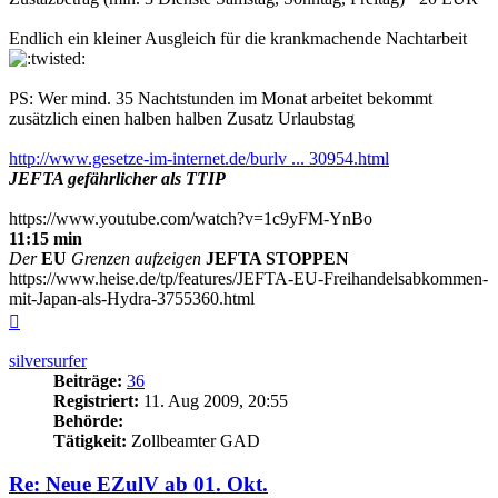
Endlich ein kleiner Ausgleich für die krankmachende Nachtarbeit
PS: Wer mind. 35 Nachtstunden im Monat arbeitet bekommt
zusätzlich einen halben halben Zusatz Urlaubstag
http://www.gesetze-im-internet.de/burlv ... 30954.html
JEFTA gefährlicher als TTIP
https://www.youtube.com/watch?v=1c9yFM-YnBo
11:15 min
Der
EU
Grenzen aufzeigen
JEFTA STOPPEN
https://www.heise.de/tp/features/JEFTA-EU-Freihandelsabkommen-
mit-Japan-als-Hydra-3755360.html
Nach
oben
silversurfer
Beiträge:
36
Registriert:
11. Aug 2009, 20:55
Behörde:
Tätigkeit:
Zollbeamter GAD
Re: Neue EZulV ab 01. Okt.