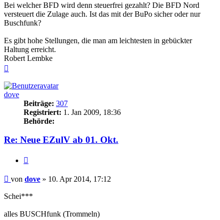
Bei welcher BFD wird denn steuerfrei gezahlt? Die BFD Nord
versteuert die Zulage auch. Ist das mit der BuPo sicher oder nur
Buschfunk?
Es gibt hohe Stellungen, die man am leichtesten in gebückter
Haltung erreicht.
Robert Lembke
Nach
oben
dove
Beiträge:
307
Registriert:
1. Jan 2009, 18:36
Behörde:
Re: Neue EZulV ab 01. Okt.
Zitieren
Beitrag
von
dove
»
10. Apr 2014, 17:12
Schei***
alles BUSCHfunk (Trommeln)