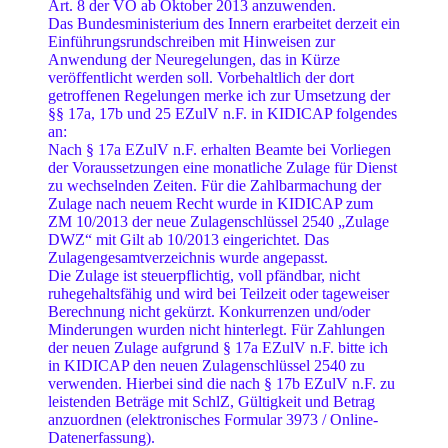
Art. 8 der VO ab Oktober 2013 anzuwenden.
Das Bundesministerium des Innern erarbeitet derzeit ein
Einführungsrundschreiben mit Hinweisen zur
Anwendung der Neuregelungen, das in Kürze
veröffentlicht werden soll. Vorbehaltlich der dort
getroffenen Regelungen merke ich zur Umsetzung der
§§ 17a, 17b und 25 EZulV n.F. in KIDICAP folgendes
an:
Nach § 17a EZulV n.F. erhalten Beamte bei Vorliegen
der Voraussetzungen eine monatliche Zulage für Dienst
zu wechselnden Zeiten. Für die Zahlbarmachung der
Zulage nach neuem Recht wurde in KIDICAP zum
ZM 10/2013 der neue Zulagenschlüssel 2540 „Zulage
DWZ“ mit Gilt ab 10/2013 eingerichtet. Das
Zulagengesamtverzeichnis wurde angepasst.
Die Zulage ist steuerpflichtig, voll pfändbar, nicht
ruhegehaltsfähig und wird bei Teilzeit oder tageweiser
Berechnung nicht gekürzt. Konkurrenzen und/oder
Minderungen wurden nicht hinterlegt. Für Zahlungen
der neuen Zulage aufgrund § 17a EZulV n.F. bitte ich
in KIDICAP den neuen Zulagenschlüssel 2540 zu
verwenden. Hierbei sind die nach § 17b EZulV n.F. zu
leistenden Beträge mit SchlZ, Gültigkeit und Betrag
anzuordnen (elektronisches Formular 3973 / Online-
Datenerfassung).