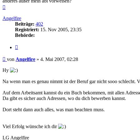
anderes außer mein abi vorweisen?
Nach
oben
Angelfire
Beiträge:
402
Registriert:
15. Nov 2005, 23:35
Behörde:
Zitieren
Beitrag
von
Angelfire
»
4. Mai 2007, 02:28
Hy
Na wenn man es genau nimmt ist der Beruf gar nicht sooo schlecht. Vo
Auf dem Arbeitsamt kannst du ein Buch bekommen, mit allen Adressen 
Da gibt es sicher auch Adressen, wo du dich bewerben kannst.
Dort steht dann auch alles, was man beachten muss.
Viel Erfolg wünsche ich dir
LG Angelfire