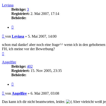
oben
Leviasa
Beiträge:
3
Registriert:
2. Mai 2007, 17:14
Behörde:
Zitieren
Beitrag
von
Leviasa
»
5. Mai 2007, 14:00
schon mal danke! aber noch eine frage^^ wenn ich in den gehobenen d
FH, ich meine vor der Bewerbung?
Nach
oben
Angelfire
Beiträge:
402
Registriert:
15. Nov 2005, 23:35
Behörde:
Zitieren
Beitrag
von
Angelfire
»
6. Mai 2007, 03:08
Das kann ich dir nicht beantworten, leider.
Aber vieleicht weiß j