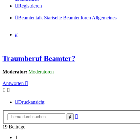
Registrieren
Beamtentalk
Startseite
Beamtenforen
Allgemeines
Suche
Traumberuf Beamter?
Moderator:
Moderatoren
Antworten
Druckansicht
Erweiterte
Suche
Suche
19 Beiträge
1