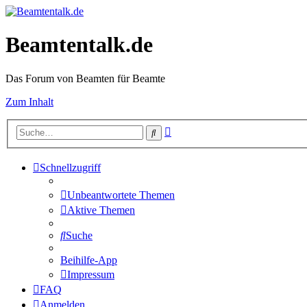
Beamtentalk.de
Das Forum von Beamten für Beamte
Zum Inhalt
Erweiterte
Suche
Suche
Schnellzugriff
Unbeantwortete Themen
Aktive Themen
Suche
Beihilfe-App
Impressum
FAQ
Anmelden