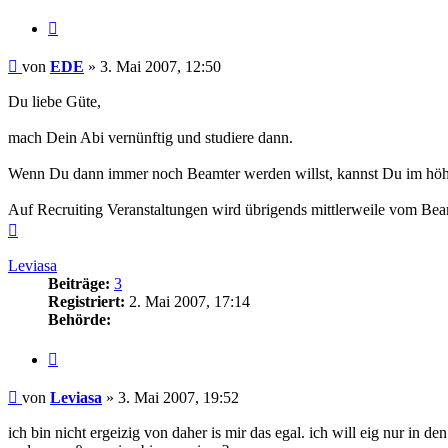
Zitieren
Beitrag
von
EDE
»
3. Mai 2007, 12:50
Du liebe Güte,
mach Dein Abi vernünftig und studiere dann.
Wenn Du dann immer noch Beamter werden willst, kannst Du im höhe
Auf Recruiting Veranstaltungen wird übrigends mittlerweile vom Beam
Nach
oben
Leviasa
Beiträge:
3
Registriert:
2. Mai 2007, 17:14
Behörde:
Zitieren
Beitrag
von
Leviasa
»
3. Mai 2007, 19:52
ich bin nicht ergeizig von daher is mir das egal. ich will eig nur i