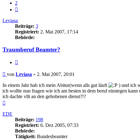
2
Nächste
Leviasa
Beiträge:
3
Registriert:
2. Mai 2007, 17:14
Behörde:
Traumberuf Beamter?
Zitieren
Beitrag
von
Leviasa
»
2. Mai 2007, 20:01
In einem Jahr hab ich mein Abitur(wenn alls gut läuft
) und ich w
ich wollte nun fragen wie ich am besten in dem beruf einstegen kann 
ich dachte vllt an den gehobenen dienst?!?
Nach
oben
EDE
Beiträge:
198
Registriert:
6. Dez 2005, 07:33
Behörde:
Tätigkeit:
Bundesbeamter