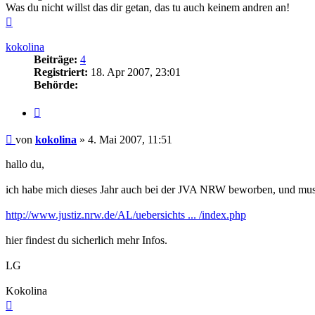
Was du nicht willst das dir getan, das tu auch keinem andren an!
Nach
oben
kokolina
Beiträge:
4
Registriert:
18. Apr 2007, 23:01
Behörde:
Zitieren
Beitrag
von
kokolina
»
4. Mai 2007, 11:51
hallo du,
ich habe mich dieses Jahr auch bei der JVA NRW beworben, und mus
http://www.justiz.nrw.de/AL/uebersichts ... /index.php
hier findest du sicherlich mehr Infos.
LG
Kokolina
Nach