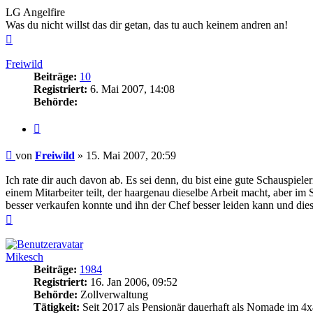
LG Angelfire
Was du nicht willst das dir getan, das tu auch keinem andren an!
Nach
oben
Freiwild
Beiträge:
10
Registriert:
6. Mai 2007, 14:08
Behörde:
Zitieren
Beitrag
von
Freiwild
»
15. Mai 2007, 20:59
Ich rate dir auch davon ab. Es sei denn, du bist eine gute Schauspiel
einem Mitarbeiter teilt, der haargenau dieselbe Arbeit macht, aber
besser verkaufen konnte und ihn der Chef besser leiden kann und dieser
Nach
oben
Mikesch
Beiträge:
1984
Registriert:
16. Jan 2006, 09:52
Behörde:
Zollverwaltung
Tätigkeit:
Seit 2017 als Pensionär dauerhaft als Nomade im 4x