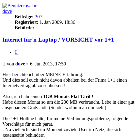
dove
Beiträge:
307
Registriert:
1. Jan 2009, 18:36
Behörde:
Internet für´n Laptop / VORSICHT vor 1+1
Zitieren
Beitrag
von
dove
»
6. Jun 2013, 17:50
Hier berichte ich über MEINE Erfahrung.
Und dies soll euch
nicht
davon abhalten bei der Frima 1+1 einen
Internetvertrag ab zu schliessen !
Also, ich habe einen
1GB Monats Flat Tarif
!
Habe diesen Monat so um die 200 MB verbraucht. Lebe in einer gut
ausgebauten Großstadt. (Sender wohin man nur sieht)
Die 1+1 Hotline hatte, für meine Verbindungsprobleme, folgende
Vorschläge für mich parat,
- Na vielleicht sind im Moment zuviele User im Netz, die sich
gegenseitig behindern