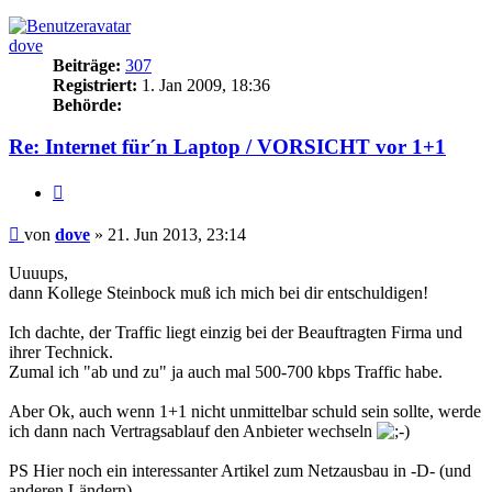
oben
dove
Beiträge:
307
Registriert:
1. Jan 2009, 18:36
Behörde:
Re: Internet für´n Laptop / VORSICHT vor 1+1
Zitieren
Beitrag
von
dove
»
21. Jun 2013, 23:14
Uuuups,
dann Kollege Steinbock muß ich mich bei dir entschuldigen!
Ich dachte, der Traffic liegt einzig bei der Beauftragten Firma und
ihrer Technick.
Zumal ich "ab und zu" ja auch mal 500-700 kbps Traffic habe.
Aber Ok, auch wenn 1+1 nicht unmittelbar schuld sein sollte, werde
ich dann nach Vertragsablauf den Anbieter wechseln
PS Hier noch ein interessanter Artikel zum Netzausbau in -D- (und
anderen Ländern)