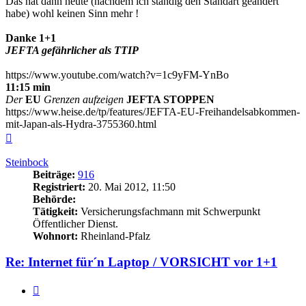
Das hat dann heute (nachdem ich ständig den Standart geändert
habe) wohl keinen Sinn mehr !
Danke 1+1
JEFTA gefährlicher als TTIP
https://www.youtube.com/watch?v=1c9yFM-YnBo
11:15 min
Der
EU
Grenzen aufzeigen
JEFTA STOPPEN
https://www.heise.de/tp/features/JEFTA-EU-Freihandelsabkommen-
mit-Japan-als-Hydra-3755360.html
Nach
oben
Steinbock
Beiträge:
916
Registriert:
20. Mai 2012, 11:50
Behörde:
Tätigkeit:
Versicherungsfachmann mit Schwerpunkt
Öffentlicher Dienst.
Wohnort:
Rheinland-Pfalz
Re: Internet für´n Laptop / VORSICHT vor 1+1
Zitieren