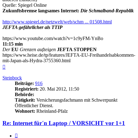
Quelle: Spiegel Online
Zukunftsbremse langsames Internet:
Die Schmalband-Republik
http://www.spiegel.de/netzwelt/web/schm ... 01508.html
JEFTA gefährlicher als TTIP
https://www.youtube.com/watch?v=1c9yFM-YnBo
11:15 min
Der
EU
Grenzen aufzeigen
JEFTA STOPPEN
https://www.heise.de/tp/features/JEFTA-EU-Freihandelsabkommen-
mit-Japan-als-Hydra-3755360.html
Nach
oben
Steinbock
Beiträge:
916
Registriert:
20. Mai 2012, 11:50
Behörde:
Tätigkeit:
Versicherungsfachmann mit Schwerpunkt
Öffentlicher Dienst.
Wohnort:
Rheinland-Pfalz
Re: Internet für´n Laptop / VORSICHT vor 1+1
Zitieren