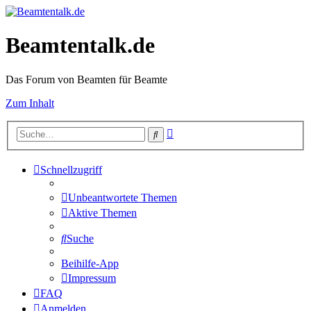
Beamtentalk.de
Das Forum von Beamten für Beamte
Zum Inhalt
Erweiterte
Suche
Suche
Schnellzugriff
Unbeantwortete Themen
Aktive Themen
Suche
Beihilfe-App
Impressum
FAQ
Anmelden