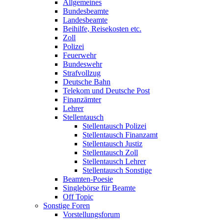
Allgemeines
Bundesbeamte
Landesbeamte
Beihilfe, Reisekosten etc.
Zoll
Polizei
Feuerwehr
Bundeswehr
Strafvollzug
Deutsche Bahn
Telekom und Deutsche Post
Finanzämter
Lehrer
Stellentausch
Stellentausch Polizei
Stellentausch Finanzamt
Stellentausch Justiz
Stellentausch Zoll
Stellentausch Lehrer
Stellentausch Sonstige
Beamten-Poesie
Singlebörse für Beamte
Off Topic
Sonstige Foren
Vorstellungsforum