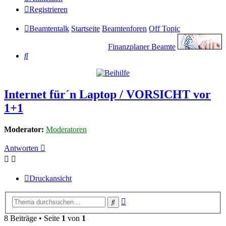
Registrieren
Beamtentalk
Startseite
Beamtenforen
Off Topic
Finanzplaner Beamte
Suche
Internet für´n Laptop / VORSICHT vor
1+1
Moderator:
Moderatoren
Antworten
Druckansicht
Erweiterte
Suche
Suche
8 Beiträge • Seite
1
von
1