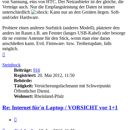
von Samsung, eins von HTC. Der Netzanbieter ist der gleiche, die
Verträge auch. Nur die Empfangsleistung der Daten ist immer
unterschiedlich
Kann nur an den Geräten liegen. Soft-
und/oder Hardware.
Probiere einen anderen Surfstick (anderes Modell), platziere den
anders im Raum z.B. am Fenster (langes USB-Kabel) oder besorge
dir ne externe Antenne für den Stick, wenn man eine daran
anschließen kann. Evtl. Firmware- bzw. Treiberupdate, falls
möglich.
Nach
oben
Steinbock
Beiträge:
916
Registriert:
20. Mai 2012, 11:50
Behörde:
Tätigkeit:
Versicherungsfachmann mit Schwerpunkt
Öffentlicher Dienst.
Wohnort:
Rheinland-Pfalz
Re: Internet für´n Laptop / VORSICHT vor 1+1
Zitieren
Beitrag