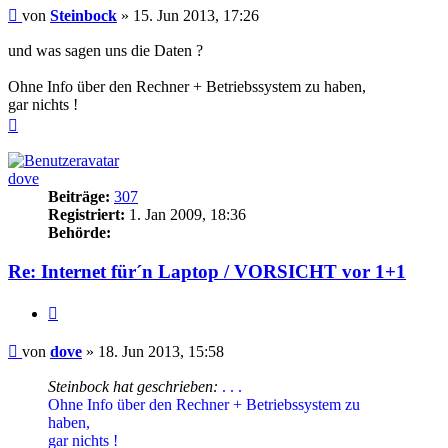
Beitrag
von
Steinbock
»
15. Jun 2013, 17:26
und was sagen uns die Daten ?
Ohne Info über den Rechner + Betriebssystem zu haben,
gar nichts !
Nach
oben
dove
Beiträge:
307
Registriert:
1. Jan 2009, 18:36
Behörde:
Re: Internet für´n Laptop / VORSICHT vor 1+1
Zitieren
Beitrag
von
dove
»
18. Jun 2013, 15:58
Steinbock hat geschrieben:
. . .
Ohne Info über den Rechner + Betriebssystem zu
haben,
gar nichts !