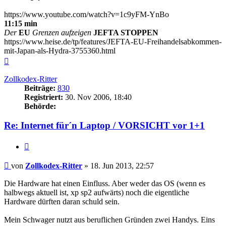
https://www.youtube.com/watch?v=1c9yFM-YnBo
11:15 min
Der
EU
Grenzen aufzeigen
JEFTA STOPPEN
https://www.heise.de/tp/features/JEFTA-EU-Freihandelsabkommen-
mit-Japan-als-Hydra-3755360.html
Nach
oben
Zollkodex-Ritter
Beiträge:
830
Registriert:
30. Nov 2006, 18:40
Behörde:
Re: Internet für´n Laptop / VORSICHT vor 1+1
Zitieren
Beitrag
von
Zollkodex-Ritter
»
18. Jun 2013, 22:57
Die Hardware hat einen Einfluss. Aber weder das OS (wenn es
halbwegs aktuell ist, xp sp2 aufwärts) noch die eigentliche
Hardware dürften daran schuld sein.
Mein Schwager nutzt aus beruflichen Gründen zwei Handys. Eins