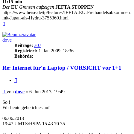
11:15 min
Der
EU
Grenzen aufzeigen
JEFTA STOPPEN
https://www.heise.de/tp/features/JEFTA-EU-Freihandelsabkommen-
mit-Japan-als-Hydra-3755360.html
Nach
oben
dove
Beiträge:
307
Registriert:
1. Jan 2009, 18:36
Behörde:
Re: Internet für´n Laptop / VORSICHT vor 1+1
Zitieren
Beitrag
von
dove
»
6. Jun 2013, 19:49
So !
Für heute gebe ich es auf
06.06.2013
19:47 UMTS/HSPA 15.43 70.35