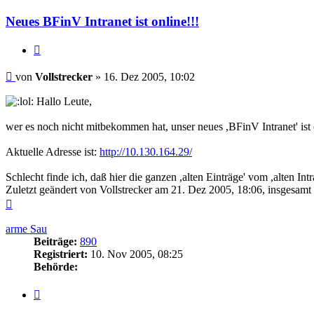
Neues BFinV Intranet ist online!!!
Zitieren
Beitrag
von
Vollstrecker
»
16. Dez 2005, 10:02
Hallo Leute,
wer es noch nicht mitbekommen hat, unser neues ,BFinV Intranet' ist
Aktuelle Adresse ist:
http://10.130.164.29/
Schlecht finde ich, daß hier die ganzen ,alten Einträge' vom ,alten Int
Zuletzt geändert von
Vollstrecker
am 21. Dez 2005, 18:06, insgesamt 
Nach
oben
arme Sau
Beiträge:
890
Registriert:
10. Nov 2005, 08:25
Behörde:
Zitieren