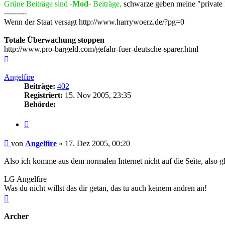
Grüne Beiträge sind -
Mod
- Beiträge,
schwarze geben meine "private
---------
Wenn der Staat versagt http://www.harrywoerz.de/?pg=0
Totale Überwachung stoppen
http://www.pro-bargeld.com/gefahr-fuer-deutsche-sparer.html
Nach
oben
Angelfire
Beiträge:
402
Registriert:
15. Nov 2005, 23:35
Behörde:
Zitieren
Beitrag
von
Angelfire
»
17. Dez 2005, 00:20
Also ich komme aus dem normalen Internet nicht auf die Seite, also g
LG Angelfire
Was du nicht willst das dir getan, das tu auch keinem andren an!
Nach
oben
Archer