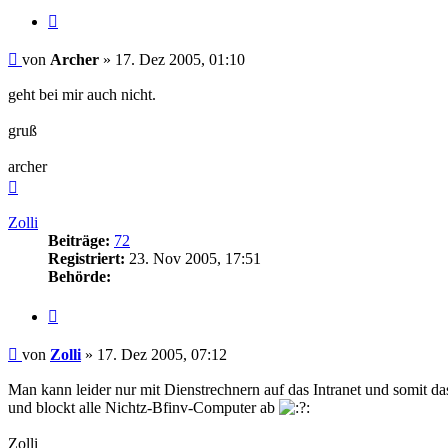
Zitieren
Beitrag
von
Archer
»
17. Dez 2005, 01:10
geht bei mir auch nicht.
gruß
archer
Nach
oben
Zolli
Beiträge:
72
Registriert:
23. Nov 2005, 17:51
Behörde:
Zitieren
Beitrag
von
Zolli
»
17. Dez 2005, 07:12
Man kann leider nur mit Dienstrechnern auf das Intranet und somit das
und blockt alle Nichtz-Bfinv-Computer ab
Zolli