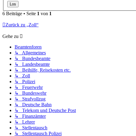
6 Beiträge • Seite
1
von
1
Zurück zu „Zoll“
Gehe zu
Beamtenforen
↳ Allgemeines
↳ Bundesbeamte
↳ Landesbeamte
↳ Beihilfe, Reisekosten etc.
↳ Zoll
↳ Polizei
↳ Feuerwehr
↳ Bundeswehr
↳ Strafvollzug
↳ Deutsche Bahn
↳ Telekom und Deutsche Post
↳ Finanzämter
↳ Lehrer
↳ Stellentausch
↳ Stellentausch Polizei