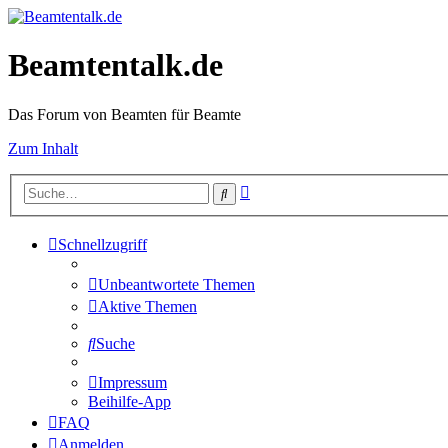
Beamtentalk.de
Das Forum von Beamten für Beamte
Zum Inhalt
Erweiterte
Suche
Suche
Schnellzugriff
Unbeantwortete Themen
Aktive Themen
Suche
Impressum
Beihilfe-App
FAQ
Anmelden