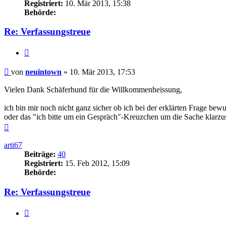
Registriert:
10. Mär 2013, 15:38
Behörde:
Re: Verfassungstreue
Zitieren
Beitrag
von
neuintown
»
10. Mär 2013, 17:53
Vielen Dank Schäferhund für die Willkommenheissung,
ich bin mir noch nicht ganz sicher ob ich bei der erklärten Frage be
oder das "ich bitte um ein Gespräch"-Kreuzchen um die Sache klarzust
Nach
oben
arti67
Beiträge:
40
Registriert:
15. Feb 2012, 15:09
Behörde:
Re: Verfassungstreue
Zitieren