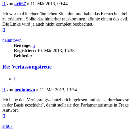
Beitrag
von
arti67
»
11. Mär 2013, 09:44
Ich war mal in einer ähnlichen Situation und habe das Kreuzchen bei 
zu erläutern. Sollte das hinterher rauskommen, könnte einem das evtl.
Die Linke wird ja auch nicht komplett beobachtet.
Nach
oben
neuintown
Beiträge:
5
Registriert:
10. Mär 2013, 15:38
Behörde:
Re: Verfassungstreue
Zitieren
Beitrag
von
neuintown
»
11. Mär 2013, 13:54
Ich habe den Verfassungsschutzbericht gelesen und sie ist durchaus so 
in der Basis geschieht", damit stellt sie den Parlamentarismus in Fr
Antwort.
Nach
oben
arti67