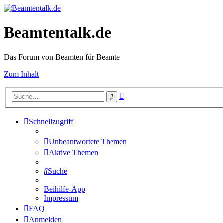
Beamtentalk.de
Das Forum von Beamten für Beamte
Zum Inhalt
Erweiterte
Suche
Suche
Schnellzugriff
Unbeantwortete Themen
Aktive Themen
Suche
Beihilfe-App
Impressum
FAQ
Anmelden