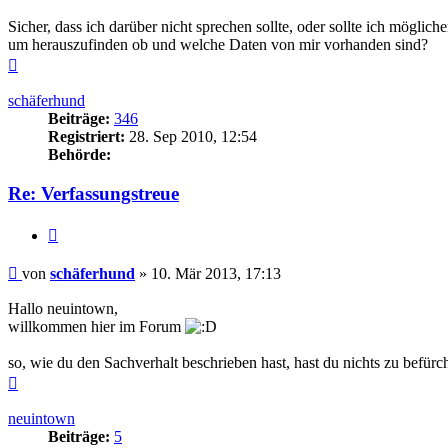
Sicher, dass ich darüber nicht sprechen sollte, oder sollte ich mögl
um herauszufinden ob und welche Daten von mir vorhanden sind?
Nach
oben
schäferhund
Beiträge:
346
Registriert:
28. Sep 2010, 12:54
Behörde:
Re: Verfassungstreue
Zitieren
Beitrag
von
schäferhund
»
10. Mär 2013, 17:13
Hallo neuintown,
willkommen hier im Forum
so, wie du den Sachverhalt beschrieben hast, hast du nichts zu befü
Nach
oben
neuintown
Beiträge:
5