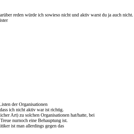
rüber reden würde ich sowieso nicht und aktiv warst du ja auch nicht. Je
ster
Listen der Organisationen
ss ich nicht aktiv war ist richtig.
cher Art) zu solchen Organisationen hat/hatte, bei
e Treue nurnoch eine Behauptung ist.
itiker ist man allerdings gegen das