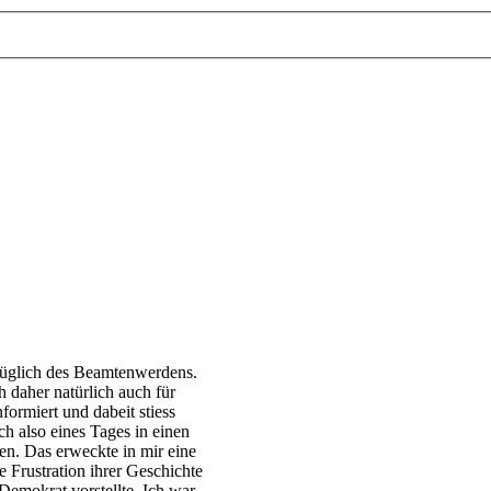
eüglich des Beamtenwerdens.
h daher natürlich auch für
formiert und dabeit stiess
ch also eines Tages in einen
n. Das erweckte in mir eine
 Frustration ihrer Geschichte
 Demokrat vorstellte. Ich war