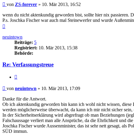
Beitrag
von
ZS-forever
»
10. Mär 2013, 16:52
wenn du nicht aktenkundig geworden bist, sollte hier nix passieren. Da
P.s. Joschka Fischer war auch mal Steinewerfer und wurde Außenmini
Nach
oben
neuintown
Beiträge:
5
Registriert:
10. Mär 2013, 15:38
Behörde:
Re: Verfassungstreue
Zitieren
Beitrag
von
neuintown
»
10. Mär 2013, 17:09
Danke für die Antwort.
Ob ich aktenkundig geworden bin kann ich wohl nicht wissen, diese 
werden möglicherweise überwacht, da kann ich mir nicht sicher sein, da
In der Sicherheitserklärung wird abgrefragt ob man Beziehungen (jegli
Falschaussage verliert man alle Ansprüche, da die Ehrlichkeit und di
Joschka Fischer wurde Aussenminister, das ist sehr nett gesagt, als Pol
SÜD immun.