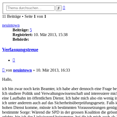
Erweiterte
Suche
Suche
11 Beiträge • Seite
1
von
1
neuintown
Beiträge:
5
Registriert:
10. Mär 2013, 15:38
Behörde:
Verfassungstreue
Zitieren
Beitrag
von
neuintown
»
10. Mär 2013, 16:33
Hallo,
ich bin zwar noch kein Beamter, ich habe aber dennoch eine Frage b
Ich studiere Politik und Verwaltungswissenschaft und interessiere mic
eine Laufbahn im öffentlichen Dienst. Ich habe mich also ein wenig in
ich unter anderem auch auf das Sicherheitsüberprüfungsgesetz. Falls i
hohen Dienst komme, müsste ich bestimmten Voraussetzungen genüge
bestimmte Sorge: Wärend die SPD in der grossen Koalition die grösste
erlebte, bin ich der Linksjugend beigetreten, bei dir ich mich auch als