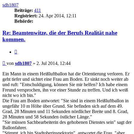
sdh1807
Beiträge:
411
Registriert:
24. Apr 2014, 12:11
Behörde:
Re: Beamtenwitze, die der Berufs Realität nahe
kommen.
Zitieren
Beitrag
von
sdh1807
»
2. Jul 2014, 12:44
Ein Mann in einem Heißluftballon hat die Orientierung verloren. Er
geht tiefer und sichtet eine Frau am Boden. Er sinkt noch weiter ab
und ruft: "Entschuldigung, können Sie mir helfen? Ich habe einem
Freund versprochen, ihn vor einer Stunde zu treffen. Und ich weiß
nicht wo ich bin."
Die Frau am Boden antwortet: "Sie sind in einem Heißluftballon in
ungefähr 10 m Höhe über Grund. Sie befinden sich auf dem 49.
Grad, 28 Minuten und 11 Sekunden nördlicher Breite und 8. Grad,
28 Minuten und 58 Sekunden östlicher Länge."
"Sie müssen Sachbearbeiterin des gehobenen Dienstes sein" sagt der
Ballonfahrer.
"Stimmt, ich bin Stadtoberinspektorin", antwortet die Frau, "aber