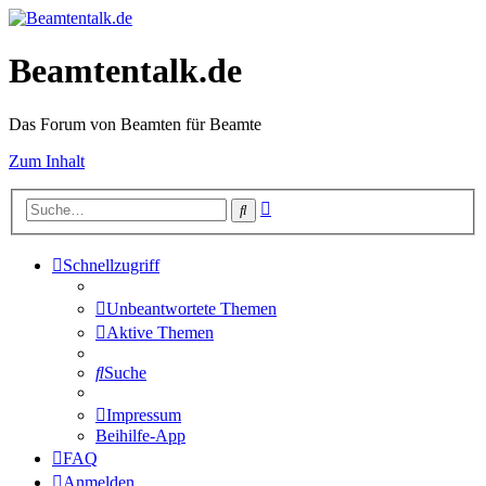
Beamtentalk.de
Das Forum von Beamten für Beamte
Zum Inhalt
Erweiterte
Suche
Suche
Schnellzugriff
Unbeantwortete Themen
Aktive Themen
Suche
Impressum
Beihilfe-App
FAQ
Anmelden