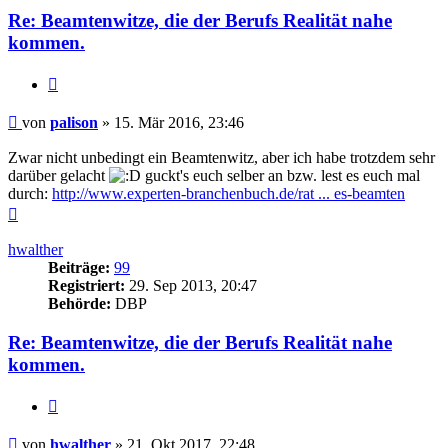
Re: Beamtenwitze, die der Berufs Realität nahe
kommen.
Zitieren
Beitrag
von
palison
»
15. Mär 2016, 23:46
Zwar nicht unbedingt ein Beamtenwitz, aber ich habe trotzdem sehr
darüber gelacht
guckt's euch selber an bzw. lest es euch mal
durch:
http://www.experten-branchenbuch.de/rat ... es-beamten
Nach
oben
hwalther
Beiträge:
99
Registriert:
29. Sep 2013, 20:47
Behörde:
DBP
Re: Beamtenwitze, die der Berufs Realität nahe
kommen.
Zitieren
Beitrag
von
hwalther
»
21. Okt 2017, 22:48