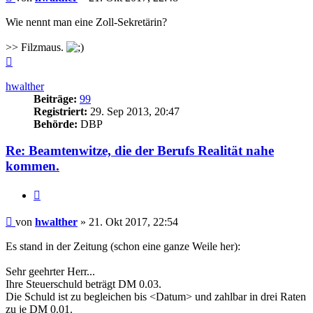
Wie nennt man eine Zoll-Sekretärin?
>> Filzmaus.
Nach
oben
hwalther
Beiträge:
99
Registriert:
29. Sep 2013, 20:47
Behörde:
DBP
Re: Beamtenwitze, die der Berufs Realität nahe
kommen.
Zitieren
Beitrag
von
hwalther
»
21. Okt 2017, 22:54
Es stand in der Zeitung (schon eine ganze Weile her):
Sehr geehrter Herr...
Ihre Steuerschuld beträgt DM 0.03.
Die Schuld ist zu begleichen bis <Datum> und zahlbar in drei Raten
zu je DM 0.01.