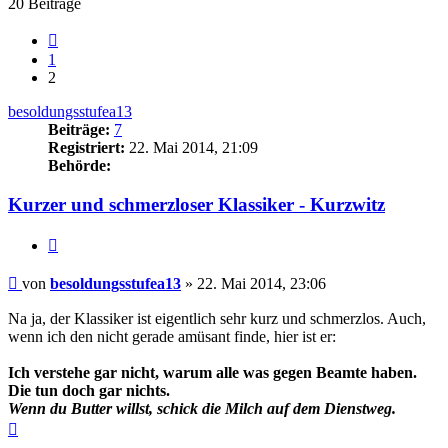
20 Beiträge
Vorherige
1
2
besoldungsstufea13
Beiträge:
7
Registriert:
22. Mai 2014, 21:09
Behörde:
Kurzer und schmerzloser Klassiker - Kurzwitz
Zitieren
Beitrag
von
besoldungsstufea13
»
22. Mai 2014, 23:06
Na ja, der Klassiker ist eigentlich sehr kurz und schmerzlos. Auch,
wenn ich den nicht gerade amüsant finde, hier ist er:
Ich verstehe gar nicht, warum alle was gegen Beamte haben.
Die tun doch gar nichts.
Wenn du Butter willst, schick die Milch auf dem Dienstweg.
Nach
oben