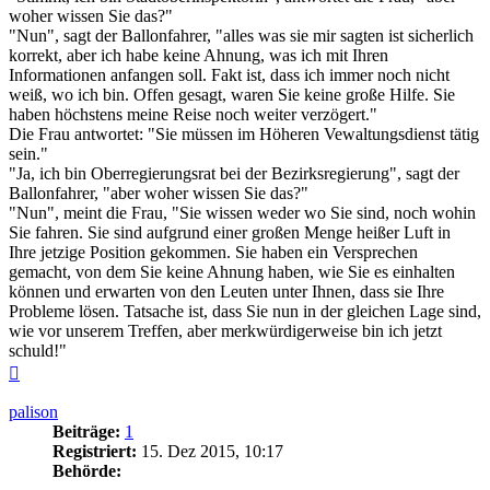
woher wissen Sie das?"
"Nun", sagt der Ballonfahrer, "alles was sie mir sagten ist sicherlich
korrekt, aber ich habe keine Ahnung, was ich mit Ihren
Informationen anfangen soll. Fakt ist, dass ich immer noch nicht
weiß, wo ich bin. Offen gesagt, waren Sie keine große Hilfe. Sie
haben höchstens meine Reise noch weiter verzögert."
Die Frau antwortet: "Sie müssen im Höheren Vewaltungsdienst tätig
sein."
"Ja, ich bin Oberregierungsrat bei der Bezirksregierung", sagt der
Ballonfahrer, "aber woher wissen Sie das?"
"Nun", meint die Frau, "Sie wissen weder wo Sie sind, noch wohin
Sie fahren. Sie sind aufgrund einer großen Menge heißer Luft in
Ihre jetzige Position gekommen. Sie haben ein Versprechen
gemacht, von dem Sie keine Ahnung haben, wie Sie es einhalten
können und erwarten von den Leuten unter Ihnen, dass sie Ihre
Probleme lösen. Tatsache ist, dass Sie nun in der gleichen Lage sind,
wie vor unserem Treffen, aber merkwürdigerweise bin ich jetzt
schuld!"
Nach
oben
palison
Beiträge:
1
Registriert:
15. Dez 2015, 10:17
Behörde: