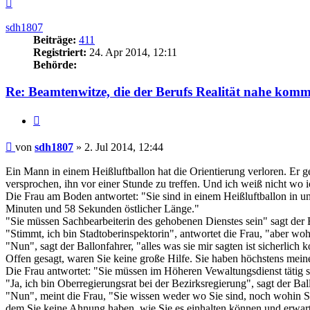
Nach
oben
sdh1807
Beiträge:
411
Registriert:
24. Apr 2014, 12:11
Behörde:
Re: Beamtenwitze, die der Berufs Realität nahe kom
Zitieren
Beitrag
von
sdh1807
»
2. Jul 2014, 12:44
Ein Mann in einem Heißluftballon hat die Orientierung verloren. Er g
versprochen, ihn vor einer Stunde zu treffen. Und ich weiß nicht wo i
Die Frau am Boden antwortet: "Sie sind in einem Heißluftballon in 
Minuten und 58 Sekunden östlicher Länge."
"Sie müssen Sachbearbeiterin des gehobenen Dienstes sein" sagt der 
"Stimmt, ich bin Stadtoberinspektorin", antwortet die Frau, "aber wo
"Nun", sagt der Ballonfahrer, "alles was sie mir sagten ist sicherlich
Offen gesagt, waren Sie keine große Hilfe. Sie haben höchstens mein
Die Frau antwortet: "Sie müssen im Höheren Vewaltungsdienst tätig s
"Ja, ich bin Oberregierungsrat bei der Bezirksregierung", sagt der Ba
"Nun", meint die Frau, "Sie wissen weder wo Sie sind, noch wohin Si
dem Sie keine Ahnung haben, wie Sie es einhalten können und erwarten