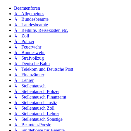
Beamtenforen
↳ Allgemeines
↳ Bundesbeamte
↳ Landesbeamte
↳ Beihilfe, Reisekosten etc.
↳ Zoll
↳ Polizei
↳ Feuerwehr
↳ Bundeswehr
↳ Strafvollzug
↳ Deutsche Bahn
↳ Telekom und Deutsche Post
↳ Finanzämter
↳ Lehrer
↳ Stellentausch
↳ Stellentausch Polizei
↳ Stellentausch Finanzamt
↳ Stellentausch Justiz
↳ Stellentausch Zoll
↳ Stellentausch Lehrer
↳ Stellentausch Sonstige
↳ Beamten-Poesie
↳ Singlebörse für Beamte