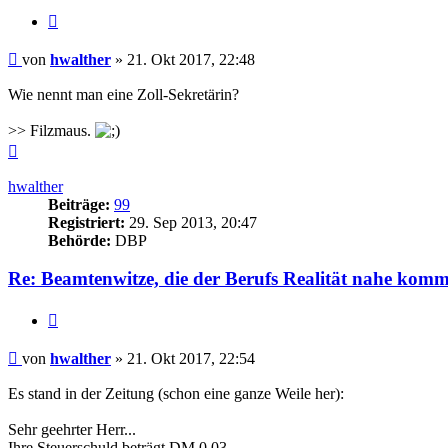
Zitieren
Beitrag
von
hwalther
»
21. Okt 2017, 22:48
Wie nennt man eine Zoll-Sekretärin?
>> Filzmaus.
Nach
oben
hwalther
Beiträge:
99
Registriert:
29. Sep 2013, 20:47
Behörde:
DBP
Re: Beamtenwitze, die der Berufs Realität nahe kom
Zitieren
Beitrag
von
hwalther
»
21. Okt 2017, 22:54
Es stand in der Zeitung (schon eine ganze Weile her):
Sehr geehrter Herr...
Ihre Steuerschuld beträgt DM 0.03.