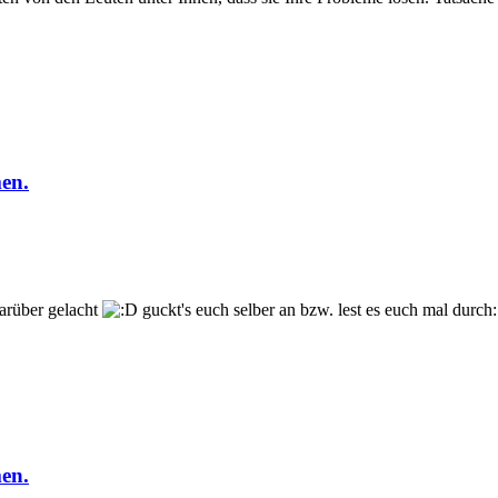
men.
darüber gelacht
guckt's euch selber an bzw. lest es euch mal durch
men.