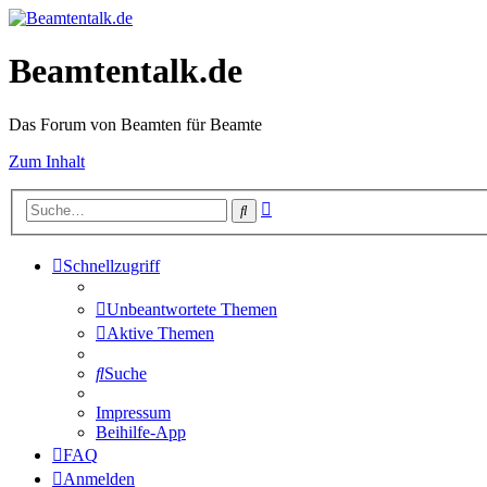
Beamtentalk.de
Das Forum von Beamten für Beamte
Zum Inhalt
Erweiterte
Suche
Suche
Schnellzugriff
Unbeantwortete Themen
Aktive Themen
Suche
Impressum
Beihilfe-App
FAQ
Anmelden