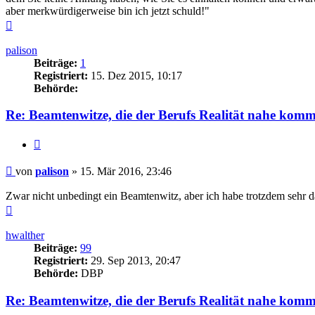
aber merkwürdigerweise bin ich jetzt schuld!"
Nach
oben
palison
Beiträge:
1
Registriert:
15. Dez 2015, 10:17
Behörde:
Re: Beamtenwitze, die der Berufs Realität nahe kom
Zitieren
Beitrag
von
palison
»
15. Mär 2016, 23:46
Zwar nicht unbedingt ein Beamtenwitz, aber ich habe trotzdem sehr 
Nach
oben
hwalther
Beiträge:
99
Registriert:
29. Sep 2013, 20:47
Behörde:
DBP
Re: Beamtenwitze, die der Berufs Realität nahe kom