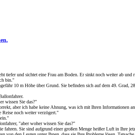
men.
eht tiefer und sichtet eine Frau am Boden. Er sinkt noch weiter ab und
ch bin."
ungefähr 10 m Höhe über Grund. Sie befinden sich auf dem 49. Grad, 2
Ballonfahrer.
her wissen Sie das?"
 korrekt, aber ich habe keine Ahnung, was ich mit Ihren Informationen an
e Reise noch weiter verzögert."
ein."
llonfahrer, "aber woher wissen Sie das?"
e fahren. Sie sind aufgrund einer großen Menge heißer Luft in Ihre j
 von den Leuten unter Ihnen, dass sie Ihre Probleme lösen. Tatsache i