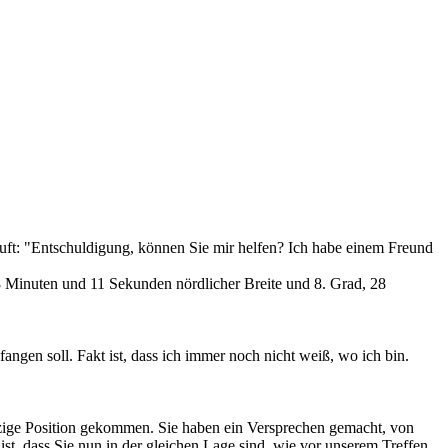
 ruft: "Entschuldigung, können Sie mir helfen? Ich habe einem Freund
8 Minuten und 11 Sekunden nördlicher Breite und 8. Grad, 28
fangen soll. Fakt ist, dass ich immer noch nicht weiß, wo ich bin.
etzige Position gekommen. Sie haben ein Versprechen gemacht, von
st, dass Sie nun in der gleichen Lage sind, wie vor unserem Treffen,