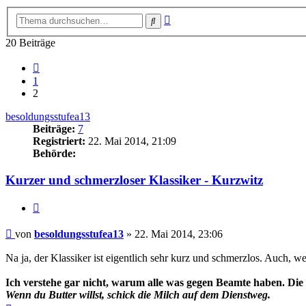
Erweiterte
Suche
Suche
20 Beiträge
Vorherige
1
2
besoldungsstufea13
Beiträge:
7
Registriert:
22. Mai 2014, 21:09
Behörde:
Kurzer und schmerzloser Klassiker - Kurzwitz
Zitieren
Beitrag
von
besoldungsstufea13
»
22. Mai 2014, 23:06
Na ja, der Klassiker ist eigentlich sehr kurz und schmerzlos. Auch, we
Ich verstehe gar nicht, warum alle was gegen Beamte haben. Die 
Wenn du Butter willst, schick die Milch auf dem Dienstweg.