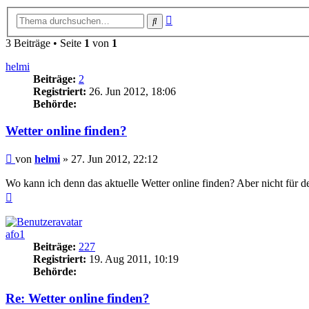
Erweiterte
Suche
Suche
3 Beiträge • Seite
1
von
1
helmi
Beiträge:
2
Registriert:
26. Jun 2012, 18:06
Behörde:
Wetter online finden?
Beitrag
von
helmi
»
27. Jun 2012, 22:12
Wo kann ich denn das aktuelle Wetter online finden? Aber nicht für 
Nach
oben
afo1
Beiträge:
227
Registriert:
19. Aug 2011, 10:19
Behörde:
Re: Wetter online finden?