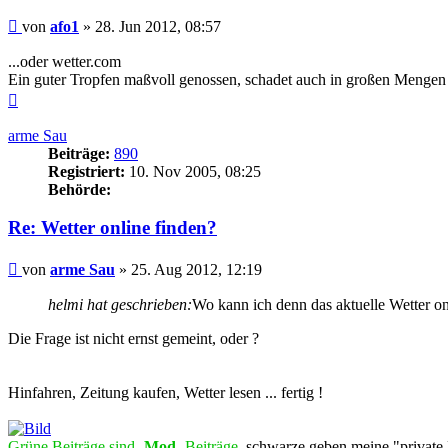
Beitrag
von
afo1
»
28. Jun 2012, 08:57
...oder wetter.com
Ein guter Tropfen maßvoll genossen, schadet auch in großen Mengen 
Nach
oben
arme Sau
Beiträge:
890
Registriert:
10. Nov 2005, 08:25
Behörde:
Re: Wetter online finden?
Beitrag
von
arme Sau
»
25. Aug 2012, 12:19
helmi hat geschrieben:
Wo kann ich denn das aktuelle Wetter on
Die Frage ist nicht ernst gemeint, oder ?
Hinfahren, Zeitung kaufen, Wetter lesen ... fertig !
Grüne Beiträge sind -
Mod
- Beiträge,
schwarze geben meine "private