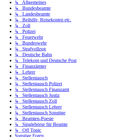
↳ Allgemeines
↳ Bundesbeamte
↳ Landesbeamte
↳ Beihilfe, Reisekosten etc.
↳ Zoll
↳ Polizei
↳ Feuerwehr
↳ Bundeswehr
↳ Strafvollzug
↳ Deutsche Bahn
↳ Telekom und Deutsche Post
↳ Finanzämter
↳ Lehrer
↳ Stellentausch
↳ Stellentausch Polizei
↳ Stellentausch Finanzamt
↳ Stellentausch Justiz
↳ Stellentausch Zoll
↳ Stellentausch Lehrer
↳ Stellentausch Sonstige
↳ Beamten-Poesie
↳ Singlebörse für Beamte
↳ Off Topic
Sonstige Foren