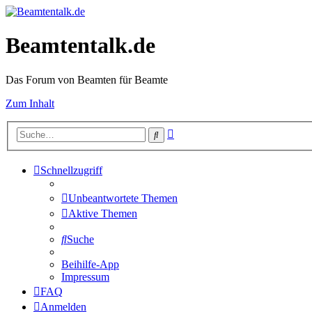
Beamtentalk.de
Das Forum von Beamten für Beamte
Zum Inhalt
Erweiterte
Suche
Suche
Schnellzugriff
Unbeantwortete Themen
Aktive Themen
Suche
Beihilfe-App
Impressum
FAQ
Anmelden