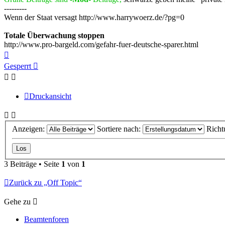
---------
Wenn der Staat versagt http://www.harrywoerz.de/?pg=0
Totale Überwachung stoppen
http://www.pro-bargeld.com/gefahr-fuer-deutsche-sparer.html
Nach
oben
Gesperrt
Druckansicht
Anzeigen:
Sortiere nach:
Richt
3 Beiträge • Seite
1
von
1
Zurück zu „Off Topic“
Gehe zu
Beamtenforen