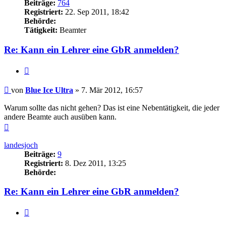
Beiträge:
764
Registriert:
22. Sep 2011, 18:42
Behörde:
Tätigkeit:
Beamter
Re: Kann ein Lehrer eine GbR anmelden?
Zitieren
Beitrag
von
Blue Ice Ultra
»
7. Mär 2012, 16:57
Warum sollte das nicht gehen? Das ist eine Nebentätigkeit, die jeder
andere Beamte auch ausüben kann.
Nach
oben
landesjoch
Beiträge:
9
Registriert:
8. Dez 2011, 13:25
Behörde:
Re: Kann ein Lehrer eine GbR anmelden?
Zitieren