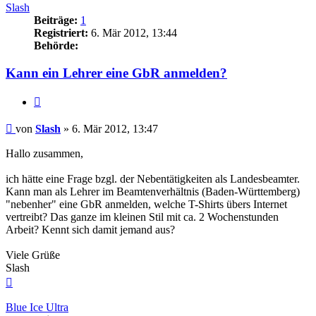
Slash
Beiträge:
1
Registriert:
6. Mär 2012, 13:44
Behörde:
Kann ein Lehrer eine GbR anmelden?
Zitieren
Beitrag
von
Slash
»
6. Mär 2012, 13:47
Hallo zusammen,
ich hätte eine Frage bzgl. der Nebentätigkeiten als Landesbeamter.
Kann man als Lehrer im Beamtenverhältnis (Baden-Württemberg)
"nebenher" eine GbR anmelden, welche T-Shirts übers Internet
vertreibt? Das ganze im kleinen Stil mit ca. 2 Wochenstunden
Arbeit? Kennt sich damit jemand aus?
Viele Grüße
Slash
Nach
oben
Blue Ice Ultra