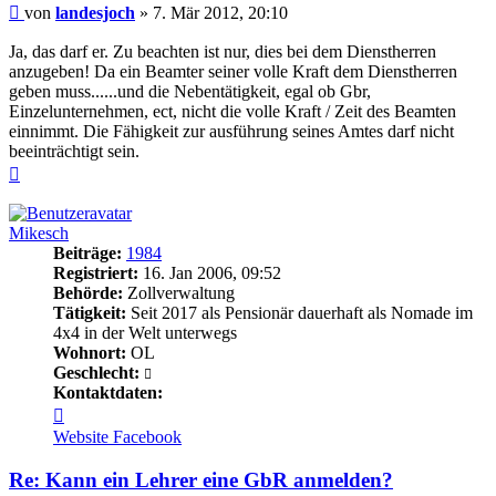
Beitrag
von
landesjoch
»
7. Mär 2012, 20:10
Ja, das darf er. Zu beachten ist nur, dies bei dem Dienstherren
anzugeben! Da ein Beamter seiner volle Kraft dem Dienstherren
geben muss......und die Nebentätigkeit, egal ob Gbr,
Einzelunternehmen, ect, nicht die volle Kraft / Zeit des Beamten
einnimmt. Die Fähigkeit zur ausführung seines Amtes darf nicht
beeinträchtigt sein.
Nach
oben
Mikesch
Beiträge:
1984
Registriert:
16. Jan 2006, 09:52
Behörde:
Zollverwaltung
Tätigkeit:
Seit 2017 als Pensionär dauerhaft als Nomade im
4x4 in der Welt unterwegs
Wohnort:
OL
Geschlecht:
Kontaktdaten:
Kontaktdaten
von
Website
Facebook
Mikesch
Re: Kann ein Lehrer eine GbR anmelden?