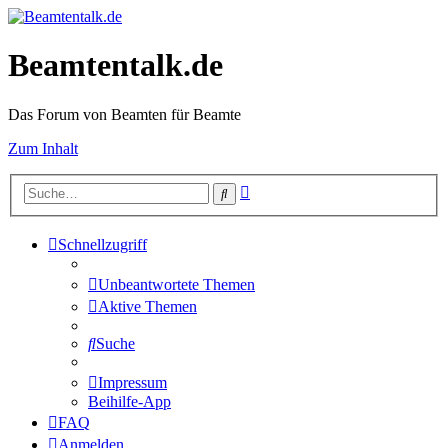
Beamtentalk.de
Das Forum von Beamten für Beamte
Zum Inhalt
Erweiterte
Suche
Suche
Schnellzugriff
Unbeantwortete Themen
Aktive Themen
Suche
Impressum
Beihilfe-App
FAQ
Anmelden