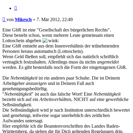
Zitieren
Beitrag
von
Mikesch
»
7. Mär 2012, 22:49
Eine GbR ist eine "Gesellschaft des bürgerlichen Rechts".
Diese besteht schon, wenn mehrere Leute gemeinsam einen
Lottoschein abgeben
Eine GbR entsteht aus dem Innenverhältnis der teilnehmenden
Personen heraus automatisch (Lottoschein).
Wenn Geld fließen soll, empfiehlt sich das natürlich schriftlich
vertraglich festzuhalten. Allerdings muss da nichts
angemeldet
werden. Es gibt bestenfalls noch die Form der eingetragenen GbR.
Die
Nebentätigkeit
ist ein anderes paar Schuhe. Die ist Deinem
Arbeitgeber
anzuzeigen
und in Deinem Fall auch
genehmigungsbedürftig.
"
Nebentätigkeit
" ist auch das falsche Wort! Eine
Nebentätigkeit
bezieht sich auf ein
Arbeitsverhältnis
, NICHT auf eine gewerbliche
Selbständigkeit.
Die Selbständigkeit wird je nach Institution unterschiedlich bewertet
und genehmigt, teilweise sogar unerheblich des zeitlichen
Aufwandes untersagt.
Hier empfehle ich die Beamtenvorschriften des Landes Baden-
Württemberg, da stehen die für Dich geltenden Regelungen drin.