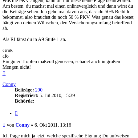
Was die PKV angeht, kann dir nur diese deine Frage beantworten.
Am besten, du machst mal einen onlinevergleich und dann wirst du
die Beiträge sehen. Ich gehe mal davon aus, dass du 50% Beihilfe
bekommst, also brauchst du noch 50 % PKV. Was genau das kostet,
hängt von deinen Wünschen, den Versicherungsumfang betreffend
ab.
Als RI fänst du in A9 Stufe 1 an.
Gruß
afo
Ein guter Tropfen maßvoll genossen, schadet auch in großen
Mengen nicht!
Nach
oben
Conny
Beiträge:
290
Registriert:
5. Jul 2010, 15:39
Behörde:
Zitieren
Beitrag
von
Conny
»
6. Okt 2011, 13:16
Ich frage mich ja jetzt, welche spezifische Eignung Du aufweisen