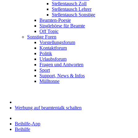
Stellentausch Zoll
Stellentausch Lehrer
Stellentausch Sonstige
Beamten-Poesie
Singlebörse für Beamte
Off Topic
Sonstige Foren
Vorstellungsforum
Kontaktforum
Politik
Urlaubsforum
Fragen und Antworten
Sport
Support, News & Infos
Mülltonne
Werbung auf beamtentalk schalten
Beihilfe-App
Beihilfe