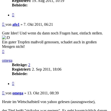
Registriert:
19. Aug 2011, 10:19
Behörde:
Zitieren
Beitrag
von
afo1
»
7. Okt 2011, 06:21
Gute Idee! Und wenn du dann noch Fragen hast, einfach stellen.
Ein guter Tropfen maßvoll genossen, schadet auch in großen
Mengen nicht!
Nach
oben
omega
Beiträge:
2
Registriert:
2. Sep 2011, 18:06
Behörde:
Zitieren
Beitrag
von
omega
»
13. Okt 2011, 08:39
Heute im Wirtschaftsteil von yahoo gelesen (auszugsweise),
der Titel heißt "risikolos war gestern". Es geht hauptsächlich darum,