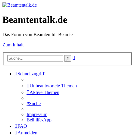
Beamtentalk.de
Das Forum von Beamten für Beamte
Zum Inhalt
Erweiterte
Suche
Suche
Schnellzugriff
Unbeantwortete Themen
Aktive Themen
Suche
Impressum
Beihilfe-App
FAQ
Anmelden