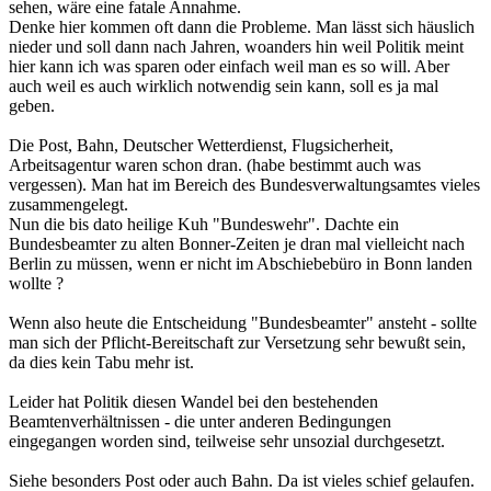
sehen, wäre eine fatale Annahme.
Denke hier kommen oft dann die Probleme. Man lässt sich häuslich
nieder und soll dann nach Jahren, woanders hin weil Politik meint
hier kann ich was sparen oder einfach weil man es so will. Aber
auch weil es auch wirklich notwendig sein kann, soll es ja mal
geben.
Die Post, Bahn, Deutscher Wetterdienst, Flugsicherheit,
Arbeitsagentur waren schon dran. (habe bestimmt auch was
vergessen). Man hat im Bereich des Bundesverwaltungsamtes vieles
zusammengelegt.
Nun die bis dato heilige Kuh "Bundeswehr". Dachte ein
Bundesbeamter zu alten Bonner-Zeiten je dran mal vielleicht nach
Berlin zu müssen, wenn er nicht im Abschiebebüro in Bonn landen
wollte ?
Wenn also heute die Entscheidung "Bundesbeamter" ansteht - sollte
man sich der Pflicht-Bereitschaft zur Versetzung sehr bewußt sein,
da dies kein Tabu mehr ist.
Leider hat Politik diesen Wandel bei den bestehenden
Beamtenverhältnissen - die unter anderen Bedingungen
eingegangen worden sind, teilweise sehr unsozial durchgesetzt.
Siehe besonders Post oder auch Bahn. Da ist vieles schief gelaufen.