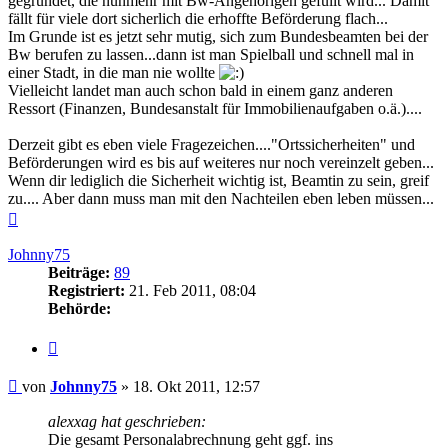
gegründet, die nunmehr mit Bw-Angehörigen gefüllt wird... Damit
fällt für viele dort sicherlich die erhoffte Beförderung flach...
Im Grunde ist es jetzt sehr mutig, sich zum Bundesbeamten bei der
Bw berufen zu lassen...dann ist man Spielball und schnell mal in
einer Stadt, in die man nie wollte
Vielleicht landet man auch schon bald in einem ganz anderen
Ressort (Finanzen, Bundesanstalt für Immobilienaufgaben o.ä.)....
Derzeit gibt es eben viele Fragezeichen...."Ortssicherheiten" und
Beförderungen wird es bis auf weiteres nur noch vereinzelt geben...
Wenn dir lediglich die Sicherheit wichtig ist, Beamtin zu sein, greif
zu.... Aber dann muss man mit den Nachteilen eben leben müssen...
Nach
oben
Johnny75
Beiträge:
89
Registriert:
21. Feb 2011, 08:04
Behörde:
Zitieren
Beitrag
von
Johnny75
»
18. Okt 2011, 12:57
alexxag hat geschrieben:
Die gesamt Personalabrechnung geht ggf. ins