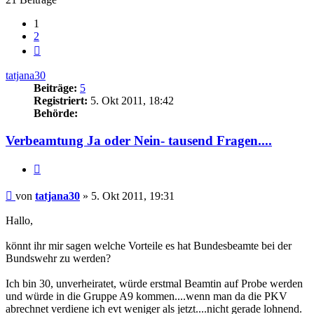
1
2
Nächste
tatjana30
Beiträge:
5
Registriert:
5. Okt 2011, 18:42
Behörde:
Verbeamtung Ja oder Nein- tausend Fragen....
Zitieren
Beitrag
von
tatjana30
»
5. Okt 2011, 19:31
Hallo,
könnt ihr mir sagen welche Vorteile es hat Bundesbeamte bei der
Bundswehr zu werden?
Ich bin 30, unverheiratet, würde erstmal Beamtin auf Probe werden
und würde in die Gruppe A9 kommen....wenn man da die PKV
abrechnet verdiene ich evt weniger als jetzt....nicht gerade lohnend.