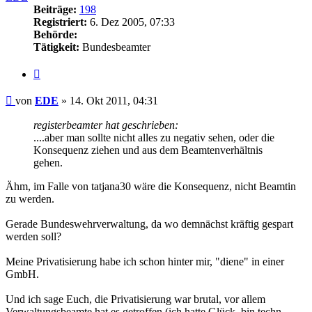
Beiträge:
198
Registriert:
6. Dez 2005, 07:33
Behörde:
Tätigkeit:
Bundesbeamter
Zitieren
Beitrag
von
EDE
»
14. Okt 2011, 04:31
registerbeamter hat geschrieben:
....aber man sollte nicht alles zu negativ sehen, oder die
Konsequenz ziehen und aus dem Beamtenverhältnis
gehen.
Ähm, im Falle von tatjana30 wäre die Konsequenz, nicht Beamtin
zu werden.
Gerade Bundeswehrverwaltung, da wo demnächst kräftig gespart
werden soll?
Meine Privatisierung habe ich schon hinter mir, "diene" in einer
GmbH.
Und ich sage Euch, die Privatisierung war brutal, vor allem
Verwaltungsbeamte hat es getroffen (ich hatte Glück, bin techn.