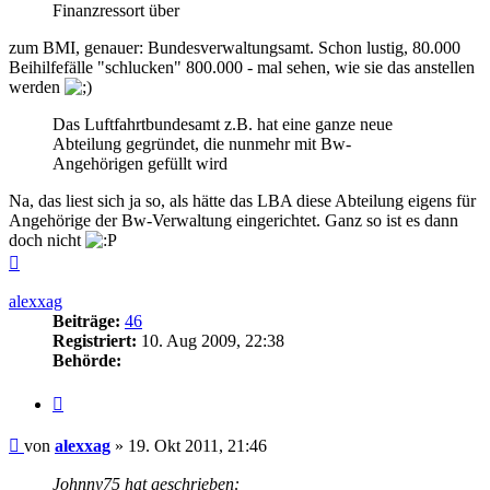
Finanzressort über
zum BMI, genauer: Bundesverwaltungsamt. Schon lustig, 80.000
Beihilfefälle "schlucken" 800.000 - mal sehen, wie sie das anstellen
werden
Das Luftfahrtbundesamt z.B. hat eine ganze neue
Abteilung gegründet, die nunmehr mit Bw-
Angehörigen gefüllt wird
Na, das liest sich ja so, als hätte das LBA diese Abteilung eigens für
Angehörige der Bw-Verwaltung eingerichtet. Ganz so ist es dann
doch nicht
Nach
oben
alexxag
Beiträge:
46
Registriert:
10. Aug 2009, 22:38
Behörde:
Zitieren
Beitrag
von
alexxag
»
19. Okt 2011, 21:46
Johnny75 hat geschrieben: