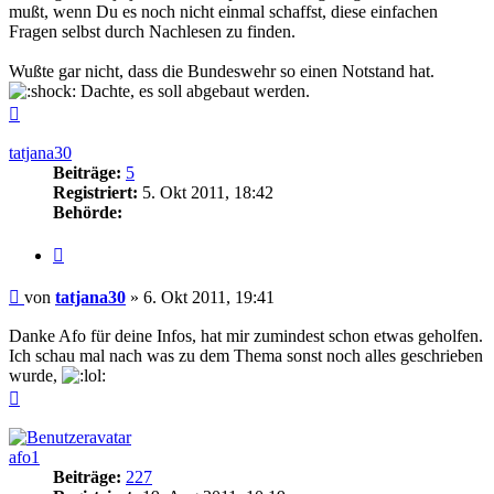
mußt, wenn Du es noch nicht einmal schaffst, diese einfachen
Fragen selbst durch Nachlesen zu finden.
Wußte gar nicht, dass die Bundeswehr so einen Notstand hat.
Dachte, es soll abgebaut werden.
Nach
oben
tatjana30
Beiträge:
5
Registriert:
5. Okt 2011, 18:42
Behörde:
Zitieren
Beitrag
von
tatjana30
»
6. Okt 2011, 19:41
Danke Afo für deine Infos, hat mir zumindest schon etwas geholfen.
Ich schau mal nach was zu dem Thema sonst noch alles geschrieben
wurde,
Nach
oben
afo1
Beiträge:
227