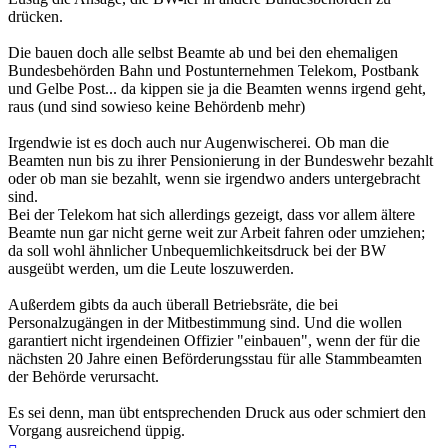
drücken.
Die bauen doch alle selbst Beamte ab und bei den ehemaligen
Bundesbehörden Bahn und Postunternehmen Telekom, Postbank
und Gelbe Post... da kippen sie ja die Beamten wenns irgend geht,
raus (und sind sowieso keine Behördenb mehr)
Irgendwie ist es doch auch nur Augenwischerei. Ob man die
Beamten nun bis zu ihrer Pensionierung in der Bundeswehr bezahlt
oder ob man sie bezahlt, wenn sie irgendwo anders untergebracht
sind.
Bei der Telekom hat sich allerdings gezeigt, dass vor allem ältere
Beamte nun gar nicht gerne weit zur Arbeit fahren oder umziehen;
da soll wohl ähnlicher Unbequemlichkeitsdruck bei der BW
ausgeübt werden, um die Leute loszuwerden.
Außerdem gibts da auch überall Betriebsräte, die bei
Personalzugängen in der Mitbestimmung sind. Und die wollen
garantiert nicht irgendeinen Offizier "einbauen", wenn der für die
nächsten 20 Jahre einen Beförderungsstau für alle Stammbeamten
der Behörde verursacht.
Es sei denn, man übt entsprechenden Druck aus oder schmiert den
Vorgang ausreichend üppig.
Nach