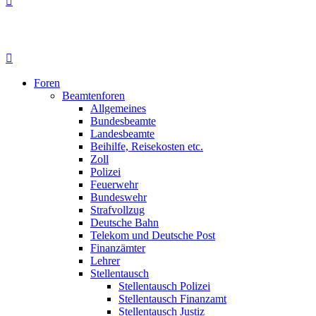
Foren
Beamtenforen
Allgemeines
Bundesbeamte
Landesbeamte
Beihilfe, Reisekosten etc.
Zoll
Polizei
Feuerwehr
Bundeswehr
Strafvollzug
Deutsche Bahn
Telekom und Deutsche Post
Finanzämter
Lehrer
Stellentausch
Stellentausch Polizei
Stellentausch Finanzamt
Stellentausch Justiz