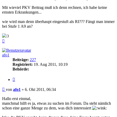
Mit wieviel PKV Beitrag muß ich denn rechnen, ich habe keine
ernsten Erkrankungen...
wie wird man denn überhaupt eingestuft als RI??? Fängt man immer
bei Stufe 1 A9 an?
Nach
oben
afo1
Beiträge:
227
Registriert:
19. Aug 2011, 10:19
Behörde:
Zitieren
Beitrag
von
afo1
»
6. Okt 2011, 06:34
Hallo erst einmal,
manchmal hilft es ja, etwas zu suchen im Forum. Da steht nämlich
schon eine ganze Menge zu dem, was dich interessiert