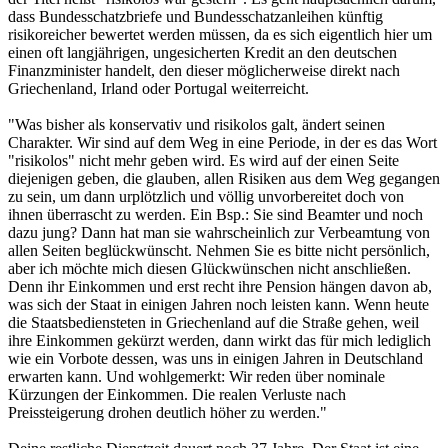
dass Bundesschatzbriefe und Bundesschatzanleihen künftig
risikoreicher bewertet werden müssen, da es sich eigentlich hier um
einen oft langjährigen, ungesicherten Kredit an den deutschen
Finanzminister handelt, den dieser möglicherweise direkt nach
Griechenland, Irland oder Portugal weiterreicht.
"Was bisher als konservativ und risikolos galt, ändert seinen
Charakter. Wir sind auf dem Weg in eine Periode, in der es das Wort
"risikolos" nicht mehr geben wird. Es wird auf der einen Seite
diejenigen geben, die glauben, allen Risiken aus dem Weg gegangen
zu sein, um dann urplötzlich und völlig unvorbereitet doch von
ihnen überrascht zu werden. Ein Bsp.: Sie sind Beamter und noch
dazu jung? Dann hat man sie wahrscheinlich zur Verbeamtung von
allen Seiten beglückwünscht. Nehmen Sie es bitte nicht persönlich,
aber ich möchte mich diesen Glückwünschen nicht anschließen.
Denn ihr Einkommen und erst recht ihre Pension hängen davon ab,
was sich der Staat in einigen Jahren noch leisten kann. Wenn heute
die Staatsbediensteten in Griechenland auf die Straße gehen, weil
ihre Einkommen gekürzt werden, dann wirkt das für mich lediglich
wie ein Vorbote dessen, was uns in einigen Jahren in Deutschland
erwarten kann. Und wohlgemerkt: Wir reden über nominale
Kürzungen der Einkommen. Die realen Verluste nach
Preissteigerung drohen deutlich höher zu werden."