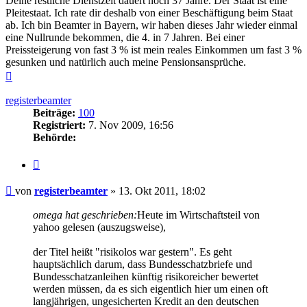
Deine restliche Dienstzeit dauert noch 37 Jahre. Der Staat ist eine
Pleitestaat. Ich rate dir deshalb von einer Beschäftigung beim Staat
ab. Ich bin Beamter in Bayern, wir haben dieses Jahr wieder einmal
eine Nullrunde bekommen, die 4. in 7 Jahren. Bei einer
Preissteigerung von fast 3 % ist mein reales Einkommen um fast 3 %
gesunken und natürlich auch meine Pensionsansprüche.
Nach
oben
registerbeamter
Beiträge:
100
Registriert:
7. Nov 2009, 16:56
Behörde:
Zitieren
Beitrag
von
registerbeamter
»
13. Okt 2011, 18:02
omega hat geschrieben:
Heute im Wirtschaftsteil von
yahoo gelesen (auszugsweise),
der Titel heißt "risikolos war gestern". Es geht
hauptsächlich darum, dass Bundesschatzbriefe und
Bundesschatzanleihen künftig risikoreicher bewertet
werden müssen, da es sich eigentlich hier um einen oft
langjährigen, ungesicherten Kredit an den deutschen