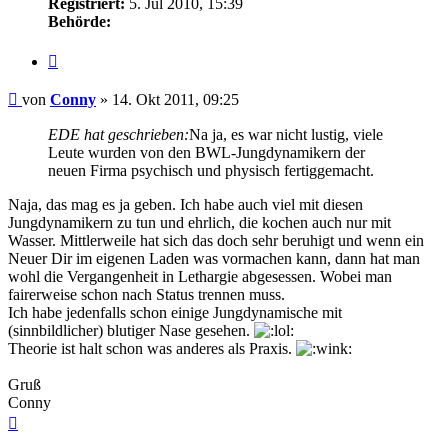
Registriert:
5. Jul 2010, 15:39
Behörde:
Zitieren
Beitrag
von
Conny
»
14. Okt 2011, 09:25
EDE hat geschrieben:
Na ja, es war nicht lustig, viele
Leute wurden von den BWL-Jungdynamikern der
neuen Firma psychisch und physisch fertiggemacht.
Naja, das mag es ja geben. Ich habe auch viel mit diesen
Jungdynamikern zu tun und ehrlich, die kochen auch nur mit
Wasser. Mittlerweile hat sich das doch sehr beruhigt und wenn ein
Neuer Dir im eigenen Laden was vormachen kann, dann hat man
wohl die Vergangenheit in Lethargie abgesessen. Wobei man
fairerweise schon nach Status trennen muss.
Ich habe jedenfalls schon einige Jungdynamische mit
(sinnbildlicher) blutiger Nase gesehen.
Theorie ist halt schon was anderes als Praxis.
Gruß
Conny
Nach
oben