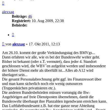
Nach
oben
alexxag
Beiträge:
46
Registriert:
10. Aug 2009, 22:38
Behörde:
Zitieren
Beitrag
von
alexxag
»
17. Okt 2011, 12:13
Am 26.10. kommt der große Verkündungstag des BMVgs...
Dann erfahren wir alle, wie es bei der Bundeswehr weiter geht.
Bisher ist bekannt (oder z.T. vermutet), dass jeder 4. Standort
geschlossen wird, die WBV`en aufgelöst werden und insbesondere
der höhere Dienst mehr als überfüllt ist...Alles ab A12 wird
überlagert sein...
Die gesamt Personalabrechnung geht ggf. ins Finanzressort über
und man kann sicherlich noch ein wenig outsourcen
(Truppenküchen privatisieren etc.).
Die anderen Bundesbehörden müssen vorrangig die Bw-
Angehörigen auf freie Dienstposten übernehmen, damit die
Bundeswehr überhaupt ihre Planzahlen irgendwann erreichen kann.
Das Luftfahrtbundesamt z.B. hat eine ganze neue Abteilung