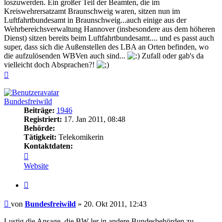
loszuwerden. Ein großer Teil der Beamten, die im
Kreiswehrersatzamt Braunschweig waren, sitzen nun im
Luftfahrtbundesamt in Braunschweig...auch einige aus der
Wehrbereichsverwaltung Hannover (insbesondere aus dem höheren
Dienst) sitzen bereits beim Luftfahrtbundesamt.... und es passt auch
super, dass sich die Außenstellen des LBA an Orten befinden, wo
die aufzulösenden WBVen auch sind...
Zufall oder gab's da
vielleicht doch Absprachen?!
Nach
oben
Bundesfreiwild
Beiträge:
1946
Registriert:
17. Jan 2011, 08:48
Behörde:
Tätigkeit:
Telekomikerin
Kontaktdaten:
Kontaktdaten
von
Website
Bundesfreiwild
Zitieren
Beitrag
von
Bundesfreiwild
»
20. Okt 2011, 12:43
Lustig die Ansage, die BW-ler in andere Bundesbehörden zu