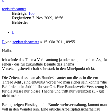
oben
registerbeamter
Beiträge:
100
Registriert:
7. Nov 2009, 16:56
Behörde:
Zitieren
Beitrag
von
registerbeamter
»
15. Okt 2011, 09:55
Hallo,
ich würde das Thema Verbeamtung ja oder nein, unter dem Aspekt
sehen - das für zukünftige Beamte das Thema
Versetzungsbereitschaft sehr stark in den Mittelpunkt rückt.
Die Zeiten, dass man als Bundesbeamter um die es in diesem
Thread geht , sind entgültig vorbei wo man sicher sein konnte "die
Behörde mein Job" bleibt vor Ort. Eine Bundesweite Versetzung ist
für die Masse nur blosse Theorie und trifft nur vereinzelt zu - gilt
nicht mehr.
Beim jetzigen Einstieg in die Bundeswehrverwaltung, kommt man
voll in den Wandel rein. Eine örtliche Arbeitsplatzsicherheit zu