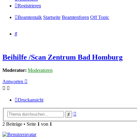
Registrieren
Beamtentalk
Startseite
Beamtenforen
Off Topic
Suche
Beihilfe /Scan Zentrum Bad Homburg
Moderator:
Moderatoren
Antworten
Druckansicht
Erweiterte
Suche
Suche
2 Beiträge • Seite
1
von
1