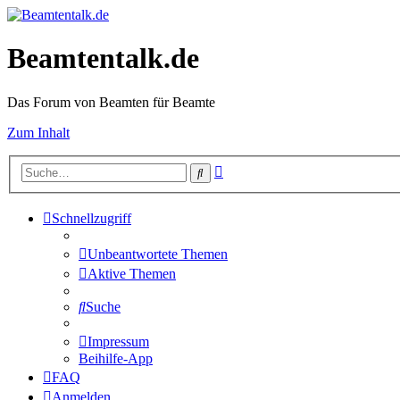
Beamtentalk.de
Das Forum von Beamten für Beamte
Zum Inhalt
Erweiterte
Suche
Suche
Schnellzugriff
Unbeantwortete Themen
Aktive Themen
Suche
Impressum
Beihilfe-App
FAQ
Anmelden