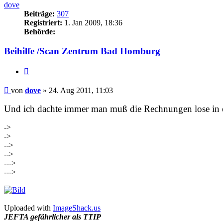
dove
Beiträge:
307
Registriert:
1. Jan 2009, 18:36
Behörde:
Beihilfe /Scan Zentrum Bad Homburg
Zitieren
Beitrag
von
dove
»
24. Aug 2011, 11:03
Und ich dachte immer man muß die Rechnungen lose in 
->
->
-->
-->
--->
--->
Uploaded with
ImageShack.us
JEFTA gefährlicher als TTIP