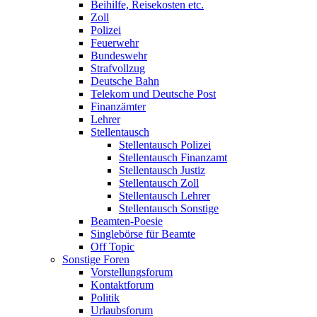
Beihilfe, Reisekosten etc.
Zoll
Polizei
Feuerwehr
Bundeswehr
Strafvollzug
Deutsche Bahn
Telekom und Deutsche Post
Finanzämter
Lehrer
Stellentausch
Stellentausch Polizei
Stellentausch Finanzamt
Stellentausch Justiz
Stellentausch Zoll
Stellentausch Lehrer
Stellentausch Sonstige
Beamten-Poesie
Singlebörse für Beamte
Off Topic
Sonstige Foren
Vorstellungsforum
Kontaktforum
Politik
Urlaubsforum