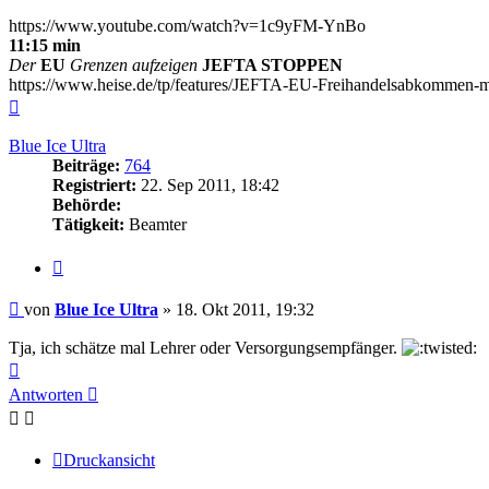
https://www.youtube.com/watch?v=1c9yFM-YnBo
11:15 min
Der
EU
Grenzen aufzeigen
JEFTA STOPPEN
https://www.heise.de/tp/features/JEFTA-EU-Freihandelsabkommen-m
Nach
oben
Blue Ice Ultra
Beiträge:
764
Registriert:
22. Sep 2011, 18:42
Behörde:
Tätigkeit:
Beamter
Zitieren
Beitrag
von
Blue Ice Ultra
»
18. Okt 2011, 19:32
Tja, ich schätze mal Lehrer oder Versorgungsempfänger.
Nach
oben
Antworten
Druckansicht